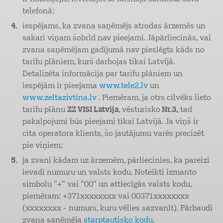
telefonā;
iespējams, ka zvana saņēmējs atrodas ārzemēs un
sakari viņam šobrīd nav pieejami. Jāpārliecinās, vai
zvana saņēmējam gadījumā nav pieslēgts kāds no
tarifu plāniem, kurš darbojas tikai Latvijā.
Detalizēta informācija par tarifu plāniem un
iespējām ir pieejama
www.tele2.lv
un
www.zeltazivtina.lv
. Piemēram, ja otrs cilvēks lieto
tarifu plānu
ZZ VISI Latvija
, vēsturisko
Nr.3,
tad
pakalpojumi būs pieejami tikai Latvijā. Ja viņš ir
cita operatora klients, šo jautājumu varēs precizēt
pie viņiem;
ja zvani kādam uz ārzemēm, pārliecinies, ka pareizi
ievadi numuru un valsts kodu. Noteikti izmanto
simbolu "+" vai "00" un attiecīgās valsts kodu,
piemēram: +371xxxxxxxx vai 00371xxxxxxxx
(xxxxxxxx - numurs, kuru vēlies sazvanīt). Pārbaudi
zvana saņēmēja
starptautisko kodu
.