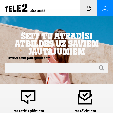
Šeit Tu atradīsi
atbildes uz saviem
jautājumiem
Uzdod savu jautājumu šeit
Par tarifu plāniem
Par rēķiniem