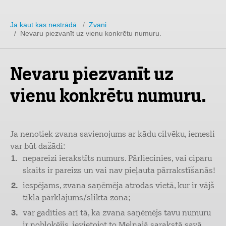
Ja kaut kas nestrādā
/
Zvani
/ Nevaru piezvanīt uz vienu konkrētu numuru.
Nevaru piezvanīt uz
vienu konkrētu numuru.
Ja nenotiek zvana savienojums ar kādu cilvēku, iemesli
var būt dažādi:
nepareizi ierakstīts numurs. Pārliecinies, vai ciparu
skaits ir pareizs un vai nav pieļauta pārrakstīšanās!
iespējams, zvana saņēmēja atrodas vietā, kur ir vājš
tīkla pārklājums/slikta zona;
var gadīties arī tā, ka zvana saņēmējs tavu numuru
ir nobloķējis, ievietojot to Melnajā sarakstā savā