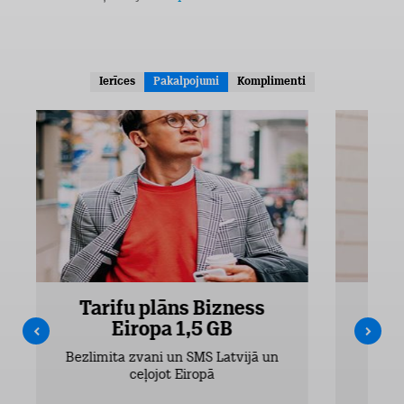
Ierīces
Pakalpojumi
Komplimenti
Tarifu plāns Bizness
Ta
Eiropa 1,5 GB
Bezlimita zvani un SMS Latvijā un
Bezli
ceļojot Eiropā