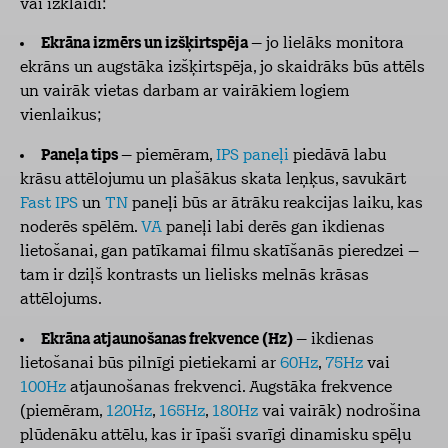
vai izklaidi:
Ekrāna izmērs un izšķirtspēja
– jo lielāks monitora
ekrāns un augstāka izšķirtspēja, jo skaidrāks būs attēls
un vairāk vietas darbam ar vairākiem logiem
vienlaikus;
Paneļa tips
– piemēram,
IPS paneļi
piedāvā labu
krāsu attēlojumu un plašākus skata leņķus, savukārt
Fast IPS
un
TN
paneļi būs ar ātrāku reakcijas laiku, kas
noderēs spēlēm.
VA
paneļi labi derēs gan ikdienas
lietošanai, gan patīkamai filmu skatīšanās pieredzei –
tam ir dziļš kontrasts un lielisks melnās krāsas
attēlojums.
Ekrāna atjaunošanas frekvence (Hz)
– ikdienas
lietošanai būs pilnīgi pietiekami ar
60Hz
,
75Hz
vai
100Hz
atjaunošanas frekvenci. Augstāka frekvence
(piemēram,
120Hz
,
165Hz
,
180Hz
vai vairāk) nodrošina
plūdenāku attēlu, kas ir īpaši svarīgi dinamisku spēļu