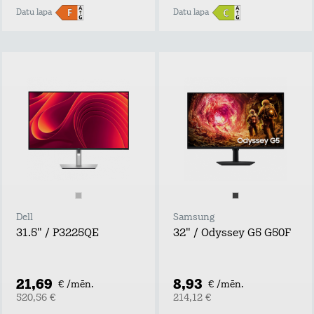
Datu lapa
Datu lapa
Dell
Samsung
31.5" / P3225QE
32" / Odyssey G5 G50F
21,69
8,93
€ /mēn.
€ /mēn.
520,56 €
214,12 €