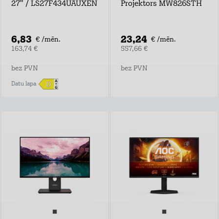
27" / LS27F434UAUXEN
Projektors MW826STH
6,83
23,24
€ /mēn.
€ /mēn.
163,74 €
557,66 €
bez PVN
bez PVN
Datu lapa