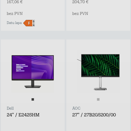
167,06 €
204,70 €
bez PVN
bez PVN
Datu lapa
Dell
AOC
24" / E2425HM
27" / 27B2G5200/00