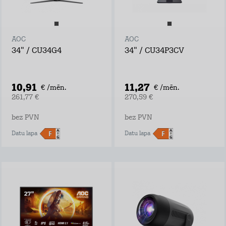
AOC
AOC
34" / CU34G4
34" / CU34P3CV
10,91
11,27
€ /mēn.
€ /mēn.
261,77 €
270,59 €
bez PVN
bez PVN
Datu lapa
Datu lapa