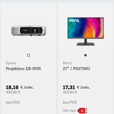
Epson
BenQ
Projektors EB-W55
27" / PD2706U
18,16
17,31
€ /mēn.
€ /mēn.
435,86 €
415,60 €
bez PVN
bez PVN
Datu lapa