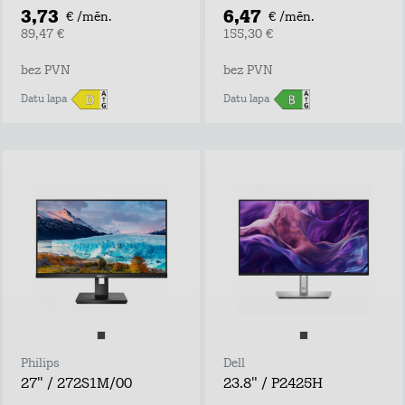
3,73
6,47
€ /mēn.
€ /mēn.
89,47 €
155,30 €
bez PVN
bez PVN
Datu lapa
Datu lapa
Philips
Dell
27" / 272S1M/00
23.8" / P2425H