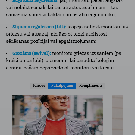
Augstuma regulēšana:
ļauj monitoru pacelt augstāk
vai nolaist zemāk, lai tas atrastos acu līmenī – tas
samazina spriedzi kaklam un uzlabo ergonomiku;
Slīpuma regulēšana (tilt):
iespēja noliekt monitoru uz
priekšu vai atpakaļ, pielāgojot leņķi atbilstoši
sēdēšanas pozīcijai vai apgaismojumam;
Grozāms (swivel):
monitors griežas uz sāniem (pa
kreisi un pa labi), piemēram, lai parādītu kolēģim
ekrānu, pašam nepārvietojot monitoru vai krēslu.
Ierīces
Pakalpojumi
Komplimenti