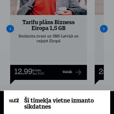
Tarifu plāns Bizness
Ta
Eiropa 1,5 GB
Bezlimita zvani un SMS Latvijā un
Bezli
ceļojot Eiropā
12,99
25,9
€/mēn.
Vairāk
bez PVN
Šī tīmekļa vietne izmanto
Uz augšu
sīkdatnes