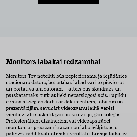
Monitors labākai redzamībai
Monitors Tev noteikti būs nepieciešams, ja iegādāsies
stacionāro datoru, bet ērtības labad vari to pievienot
arī portatīvajam datoram – attēls būs skaidrāks un
pārskatāmāks, turklāt lieki nepārslogosi acis. Papildu
ekrāns atvieglos darbu ar dokumentiem, tabulām un
prezentācijām, savukārt videozvanu laikā varēsi
vienlīdz labi saskatīt gan prezentāciju, gan kolēģus.
Profesionāliem dizaineriem vai videoapstrādei
monitors ar precīzām krāsām un labu izšķirtspēju
palīdzēs radīt kvalitatīvāku rezultātu. Brīvajā laikā uz