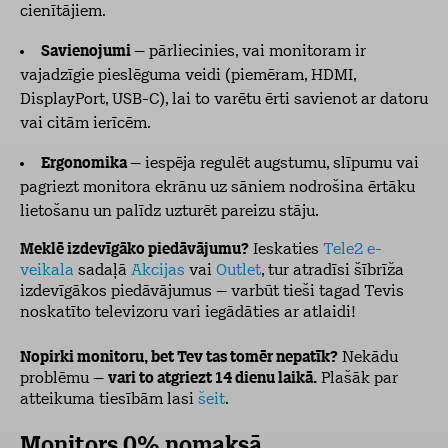
cienītājiem.
Savienojumi
– pārliecinies, vai monitoram ir
vajadzīgie pieslēguma veidi (piemēram, HDMI,
DisplayPort, USB-C), lai to varētu ērti savienot ar datoru
vai citām ierīcēm.
Ergonomika
– iespēja regulēt augstumu, slīpumu vai
pagriezt monitora ekrānu uz sāniem nodrošina ērtāku
lietošanu un palīdz uzturēt pareizu stāju.
Meklē izdevīgāko piedāvājumu?
Ieskaties
Tele2 e-
veikala
sadaļā
Akcijas
vai
Outlet
, tur atradīsi šībrīža
izdevīgākos piedāvājumus – varbūt tieši tagad Tevis
noskatīto televizoru vari iegādāties ar atlaidi!
Nopirki monitoru, bet Tev tas tomēr nepatīk?
Nekādu
problēmu –
vari to atgriezt 14 dienu laikā.
Plašāk par
atteikuma tiesībām lasi
šeit
.
Monitors 0% nomaksā