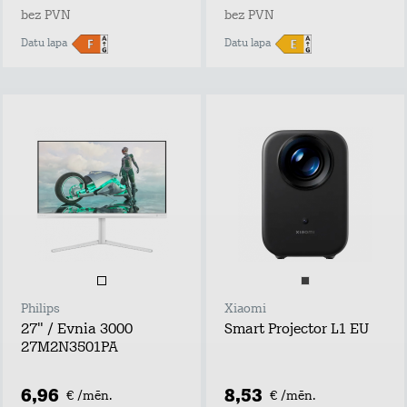
bez PVN
bez PVN
Datu lapa
Datu lapa
Philips
Xiaomi
27" / Evnia 3000
Smart Projector L1 EU
27M2N3501PA
6,96
8,53
€ /mēn.
€ /mēn.