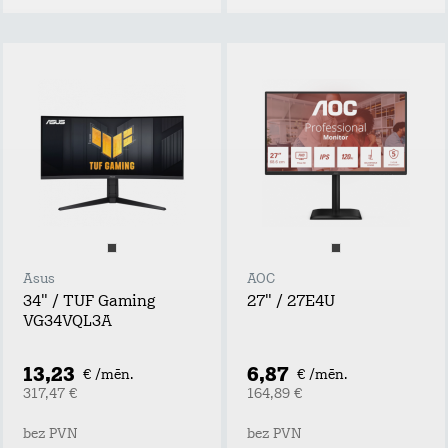
Asus
AOC
34" / TUF Gaming
27" / 27E4U
VG34VQL3A
13,23
6,87
€ /mēn.
€ /mēn.
317,47 €
164,89 €
bez PVN
bez PVN