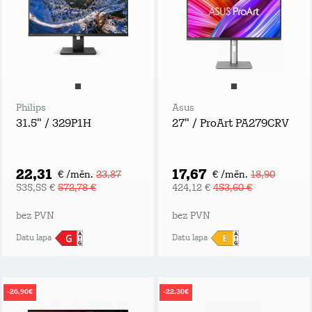
Philips
Asus
31.5" / 329P1H
27" / ProArt PA279CRV
22,31
17,67
€ /mēn.
23,87
€ /mēn.
18,90
535,55 €
572,78 €
424,12 €
453,60 €
bez PVN
bez PVN
Datu lapa
Datu lapa
-26,90€
-22,30€