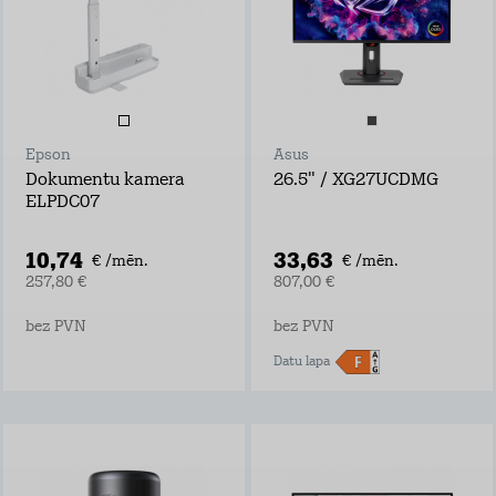
Epson
Asus
Dokumentu kamera
26.5" / XG27UCDMG
ELPDC07
10,74
33,63
€ /mēn.
€ /mēn.
257,80 €
807,00 €
bez PVN
bez PVN
Datu lapa