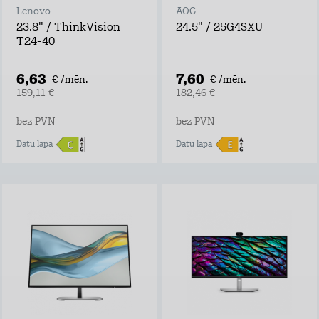
Lenovo
AOC
23.8" / ThinkVision
24.5" / 25G4SXU
T24-40
6,63
7,60
€ /mēn.
€ /mēn.
159,11 €
182,46 €
bez PVN
bez PVN
Datu lapa
Datu lapa