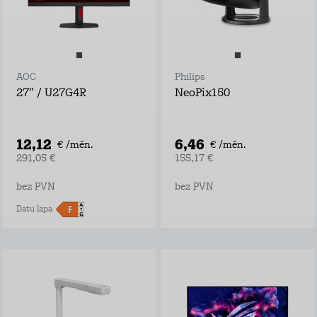
AOC
Philips
27" / U27G4R
NeoPix150
12,12
6,46
€ /mēn.
€ /mēn.
291,05 €
155,17 €
bez PVN
bez PVN
Datu lapa