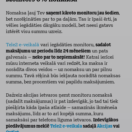
Nomaksa ļauj Tev
saņemt kāroto monitoru jau šodien
,
bet norēķināties par to pa daļām. Tas ir īpaši ērti, ja
vēlies iegādāties dārgāku modeli, bet neesi gatavs
iztērēt visu summu uzreiz.
Tele2 e-veikalā
vari iegādāties monitoru,
sadalot
maksājumu uz periodu līdz 24 mēnešiem
un pats
galvenais –
neko par to nepiemaksāt!
Katrai ierīcei
mūsu interneta veikalā vari redzēt, ka maksa ir
norādīta divos veidos – uz nomaksu un par pilnu
summu. Tavā rēķinā būs iekļauta norādītā nomaksas
summa, bez procentiem vai papildu maksājumiem.
Dažreiz akcijas ietvaros ņemt monitoru nomaksā
(sadalīt maksājumus) ir pat izdevīgāk, jo tad tai tiek
piešķirta kāda īpaša atlaide – samazinās ikmēneša
maksājums, līdz ar to arī kopējā summa, kuru
samaksāsi par telefonu līguma ietvaros.
Izdevīgākos
piedāvājumus meklē
Tele2 e-veikala
sadaļā
Akcijas
vai