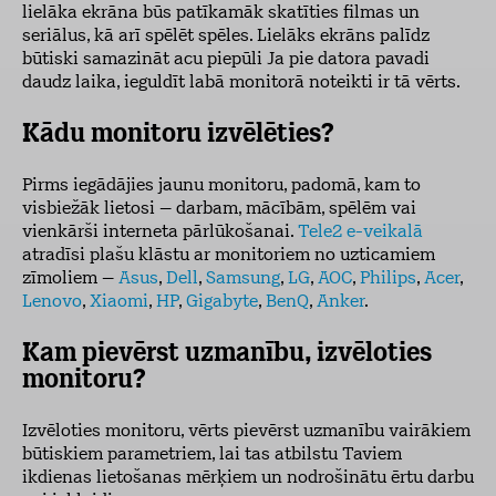
lielāka ekrāna būs patīkamāk skatīties filmas un
seriālus, kā arī spēlēt spēles. Lielāks ekrāns palīdz
būtiski samazināt acu piepūli Ja pie datora pavadi
daudz laika, ieguldīt labā monitorā noteikti ir tā vērts.
Kādu monitoru izvēlēties?
Pirms iegādājies jaunu monitoru, padomā, kam to
visbiežāk lietosi – darbam, mācībām, spēlēm vai
vienkārši interneta pārlūkošanai.
Tele2 e-veikalā
atradīsi plašu klāstu ar monitoriem no uzticamiem
zīmoliem –
Asus
,
Dell
,
Samsung
,
LG
,
AOC
,
Philips
,
Acer
,
Lenovo
,
Xiaomi
,
HP
,
Gigabyte
,
BenQ
,
Anker
.
Kam pievērst uzmanību, izvēloties
monitoru?
Izvēloties monitoru, vērts pievērst uzmanību vairākiem
būtiskiem parametriem, lai tas atbilstu Taviem
ikdienas lietošanas mērķiem un nodrošinātu ērtu darbu