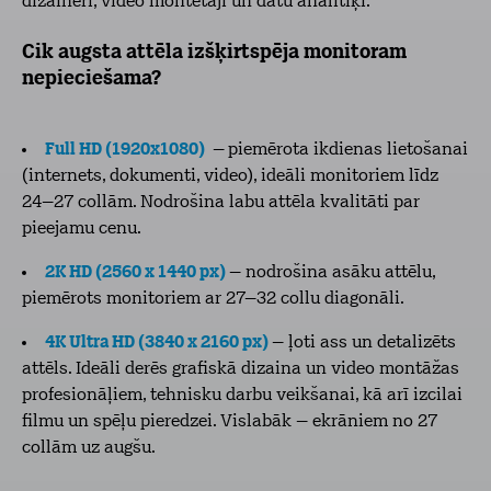
dizaineri, video montētāji un datu analītiķi.
Cik augsta attēla izšķirtspēja monitoram
nepieciešama?
Full HD (1920x1080)
–
piemērota ikdienas lietošanai
(internets, dokumenti, video), ideāli monitoriem līdz
24–27 collām. Nodrošina labu attēla kvalitāti par
pieejamu cenu.
2K HD (2560 x 1440 px)
– nodrošina asāku attēlu,
piemērots monitoriem ar 27–32 collu diagonāli.
4K Ultra HD (3840 x 2160 px)
– ļoti ass un detalizēts
attēls. Ideāli derēs grafiskā dizaina un video montāžas
profesionāļiem, tehnisku darbu veikšanai, kā arī izcilai
filmu un spēļu pieredzei. Vislabāk – ekrāniem no 27
collām uz augšu.