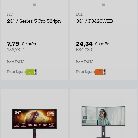
HP
Dell
24" / Series 5 Pro 524pn
34" / P3426WEB
7,79
24,34
€ /mēn.
€ /mēn.
186,78 €
584,03 €
bez PVN
bez PVN
Datu lapa
Datu lapa