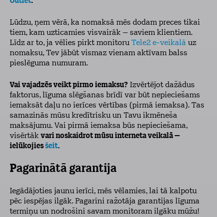
Outlet
.
Lūdzu, ņem vērā, ka nomaksā mēs dodam preces tikai
tiem, kam uzticamies visvairāk – saviem klientiem.
Līdz ar to, ja vēlies pirkt monitoru
Tele2 e-veikalā
uz
nomaksu, Tev jābūt vismaz vienam aktīvam balss
pieslēguma numuram.
Vai vajadzēs veikt pirmo iemaksu?
Izvērtējot dažādus
faktorus, līguma slēgšanas brīdī var būt nepieciešams
iemaksāt daļu no ierīces vērtības (pirmā iemaksa). Tas
samazinās mūsu kredītrisku un Tavu ikmēneša
maksājumu. Vai pirmā iemaksa būs nepieciešama,
visērtāk
vari noskaidrot mūsu interneta veikalā –
ielūkojies
šeit
.
Pagarinātā garantija
Iegādājoties jaunu ierīci, mēs vēlamies, lai tā kalpotu
pēc iespējas ilgāk. Pagarini ražotāja garantijas līguma
termiņu un nodrošini savam monitoram ilgāku mūžu!