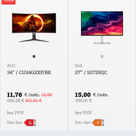
-19,63€
AOC
Dell
34" / CU34G2XP/BK
27" / S2725QC
11,76
15,00
€ /mēn.
12,58
€ /mēn.
282,28 €
301,91 €
359,91 €
bez PVN
bez PVN
Datu lapa
Datu lapa