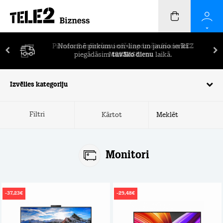
Pirmos 2 mēnešus ierīču apdrošināšana
BEZ
MAKSAS!
Izvēlies kategoriju
Filtri
Kārtot
Monitori
-37,23€
-29,48€