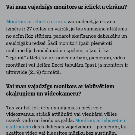
Vai man vajadzīgs monitors ar ieliektu ekrānu?
Monitors ar ieliektu ekrānu
var noderēt, ja ekrāna
izmērs ir 27 collas un vairāk, jo tas samazina attālumu
no acīm līdz stūriem, padarot skatīšanos dabiskāku un
saudzīgāku redzei. Šādi monitori īpaši piemēroti
multimediju baudīšanai un spēlēm, jo ļauj it kā
“iegrimt” attēlā, kā arī noder darbam, piemēram, video
montāžai vai lielām Excel tabulām, īpaši, ja monitors ir
ultrawide (21:9) formātā.
Vai man vajadzīgs monitors ar iebūvētiem
skaļruņiem un videokameru?
Tas var būt ļoti ērts risinājums, ja bieži veic
videozvanus, strādā attālināti vai vienkārši vēlies
mazāk vadu un ierīču uz galda.
Monitors ar iebūvētiem
skaļruņiem
derēs ikdienas vajadzībām – piemēram, lai
skatītos video vai klausītos mūziku bez austiņām.