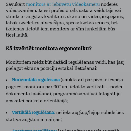
Savukārt
monitors ar iebūvētu videokameru
noderēs
videozvaniem. Ja esi profesionāls satura veidotājs vai
strādā ar augstas kvalitātes skaņu un video, iespējams,
labāk izvēlēties atsevišķas, specializētas ierīces, bet
ikdienas lietotājiem monitors ar šīm funkcijām būs
tieši laikā.
Kā izvērtēt monitora ergonomiku?
Monitoriem mēdz būt dažādi regulēšanas veidi, kas ļauj
pielāgot ekrāna pozīciju ērtākai lietošanai:
Horizontālā regulēšana
(saukta arī par pivot): iespēja
pagriezt monitoru par 90° un lietot to vertikāli – noder
dokumentu lasīšanai, programmēšanai vai fotogrāfiju
apskatei portreta orientācijā;
Vertikālā regulēšana:
neliela augšup/lejup nobīde bez
statīva augstuma maiņas;