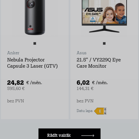
Anker
Asus
Nebula Projector
21.5" / VY229Q Eye
Capsule 3 Laser (GTV)
Care Monitor
24,82
6,02
€ /mēn.
€ /mēn.
595,60 €
144,31 €
bez PVN
bez PVN
Datu lapa
Rādīt vairāk