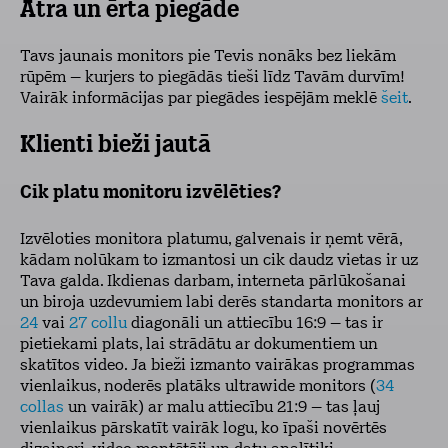
Ātra un ērta piegāde
Tavs jaunais monitors pie Tevis nonāks bez liekām
rūpēm – kurjers to piegādās tieši līdz Tavām durvīm!
Vairāk informācijas par piegādes iespējām meklē
šeit
.
Klienti bieži jautā
Cik platu monitoru izvēlēties?
Izvēloties monitora platumu, galvenais ir ņemt vērā,
kādam nolūkam to izmantosi un cik daudz vietas ir uz
Tava galda. Ikdienas darbam, interneta pārlūkošanai
un biroja uzdevumiem labi derēs standarta monitors ar
24
vai
27 collu
diagonāli un attiecību 16:9 – tas ir
pietiekami plats, lai strādātu ar dokumentiem un
skatītos video. Ja bieži izmanto vairākas programmas
vienlaikus, noderēs platāks ultrawide monitors (
34
collas
un vairāk) ar malu attiecību 21:9 – tas ļauj
vienlaikus pārskatīt vairāk logu, ko īpaši novērtēs