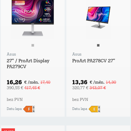
Asus
Asus
27" / ProArt Display
ProArt PA278CV 27"
PA279CV
16,26
13,36
€ /mēn.
17,40
€ /mēn.
14,30
390,55 €
417,45 €
320,77 €
343,07 €
bez PVN
bez PVN
Datu lapa
Datu lapa