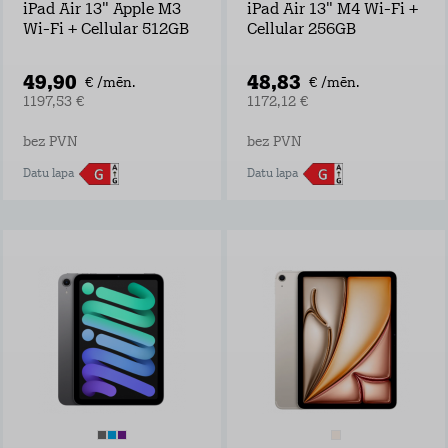
iPad Air 13" Apple M3
iPad Air 13" M4 Wi-Fi +
Wi-Fi + Cellular 512GB
Cellular 256GB
49,90
48,83
€ /mēn.
€ /mēn.
1197,53 €
1172,12 €
bez PVN
bez PVN
Datu lapa
Datu lapa