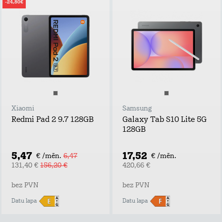
-24,80€
Xiaomi
Samsung
Redmi Pad 2 9.7 128GB
Galaxy Tab S10 Lite 5G
128GB
5,47
17,52
€ /mēn.
6,47
€ /mēn.
131,40 €
156,20 €
420,66 €
bez PVN
bez PVN
Datu lapa
Datu lapa