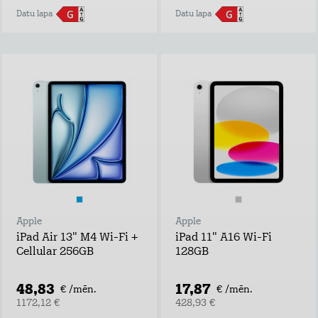
Datu lapa
Datu lapa
Apple
Apple
iPad Air 13" M4 Wi-Fi +
iPad 11" A16 Wi-Fi
Cellular 256GB
128GB
48,83
17,87
€ /mēn.
€ /mēn.
1172,12 €
428,93 €