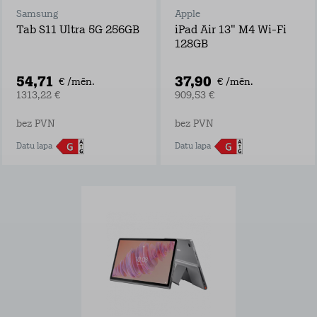
Samsung
Apple
Tab S11 Ultra 5G 256GB
iPad Air 13" M4 Wi-Fi
128GB
54,71
37,90
€ /mēn.
€ /mēn.
1313,22 €
909,53 €
bez PVN
bez PVN
Datu lapa
Datu lapa