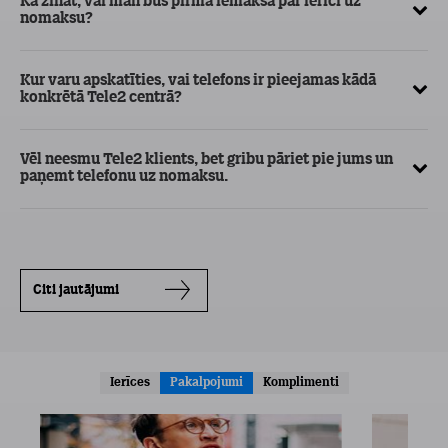
Kā zināt, vai man būs pirmā iemaksa par ierīci uz
nomaksu?
Kur varu apskatīties, vai telefons ir pieejamas kādā
konkrētā Tele2 centrā?
Vēl neesmu Tele2 klients, bet gribu pāriet pie jums un
paņemt telefonu uz nomaksu.
Citi jautājumi
Ierīces
Pakalpojumi
Komplimenti