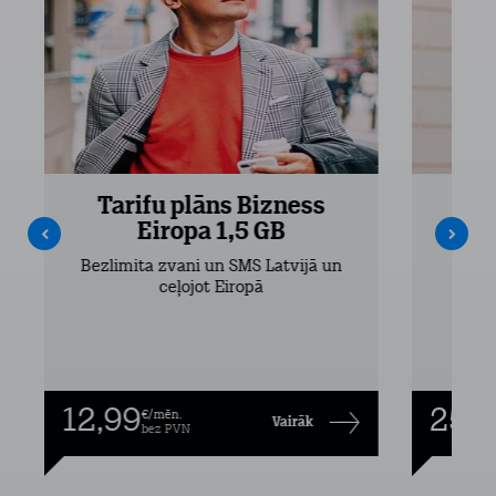
Tarifu plāns Bizness
Ta
Eiropa 1,5 GB
Bezlimita zvani un SMS Latvijā un
Bezli
ceļojot Eiropā
12,99
25,9
€/mēn.
Vairāk
bez PVN