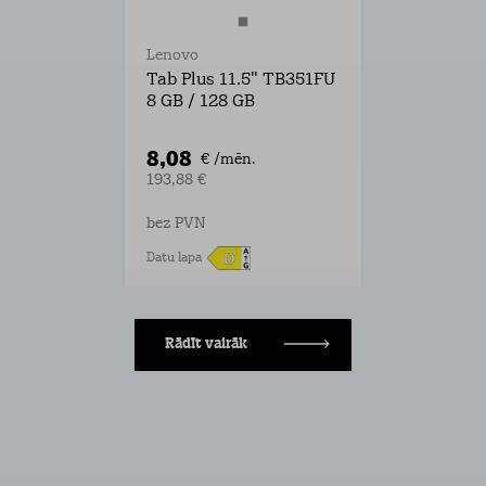
Lenovo
Tab Plus 11.5" TB351FU
8 GB / 128 GB
8,08
€ /mēn.
193,88 €
bez PVN
Datu lapa
Rādīt vairāk