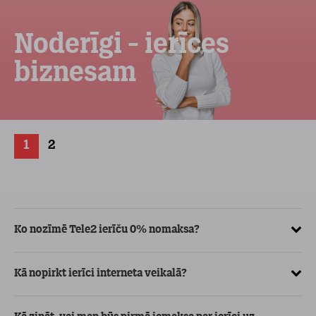
Noderīgi - ierīces
biznesam
1
2
Ko nozīmē Tele2 ierīču 0% nomaksa?
Kā
ve
Kā nopirkt ierīci interneta veikalā?
Kā
ma