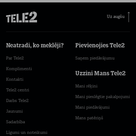
Uz augšu
Neatradi, ko meklēji?
Pievienojies Tele2
Par Tele2
Saņem piedāvājumu
Komplimenti
Uzzini Mans Tele2
Kontakti
Mani rēķini
Tele2 centri
Mani pieslēgtie pakalpojumi
Darbs Tele2
Mani piedāvājumi
Jaunumi
Mans patēriņš
Sadarbība
Līgumi un noteikumi