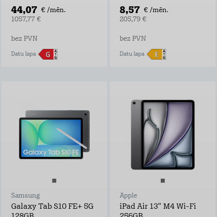
44,07
8,57
€ /mēn.
€ /mēn.
1057,77 €
205,79 €
bez PVN
bez PVN
Datu lapa
Datu lapa
Samsung
Apple
Galaxy Tab S10 FE+ 5G
iPad Air 13" M4 Wi-Fi
128GB
256GB