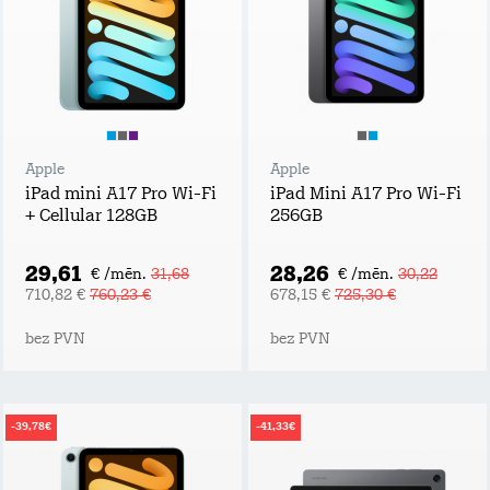
Apple
Apple
iPad mini A17 Pro Wi-Fi
iPad Mini A17 Pro Wi-Fi
+ Cellular 128GB
256GB
29,61
28,26
€ /mēn.
31,68
€ /mēn.
30,22
710,82 €
760,23 €
678,15 €
725,30 €
bez PVN
bez PVN
-39,78€
-41,33€