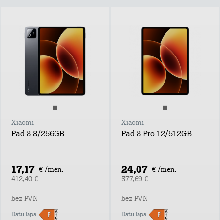
Xiaomi
Xiaomi
Pad 8 8/256GB
Pad 8 Pro 12/512GB
17,17
24,07
€ /mēn.
€ /mēn.
412,40 €
577,69 €
bez PVN
bez PVN
Datu lapa
Datu lapa