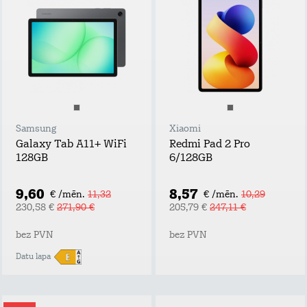
Samsung
Xiaomi
Galaxy Tab A11+ WiFi
Redmi Pad 2 Pro
128GB
6/128GB
9,60
8,57
€ /mēn.
11,32
€ /mēn.
10,29
230,58 €
271,90 €
205,79 €
247,11 €
bez PVN
bez PVN
Datu lapa