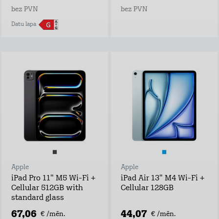
bez PVN
bez PVN
Datu lapa
Apple
Apple
iPad Pro 11" M5 Wi-Fi +
iPad Air 13" M4 Wi-Fi +
Cellular 512GB with
Cellular 128GB
standard glass
67,06
44,07
€ /mēn.
€ /mēn.