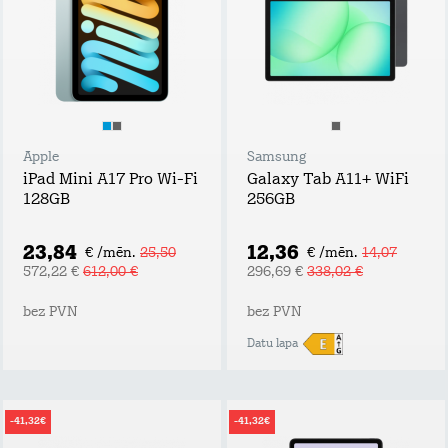
Apple
Samsung
iPad Mini A17 Pro Wi-Fi
Galaxy Tab A11+ WiFi
128GB
256GB
23,84
12,36
€ /mēn.
25,50
€ /mēn.
14,07
572,22 €
612,00 €
296,69 €
338,02 €
bez PVN
bez PVN
Datu lapa
-41,32€
-41,32€