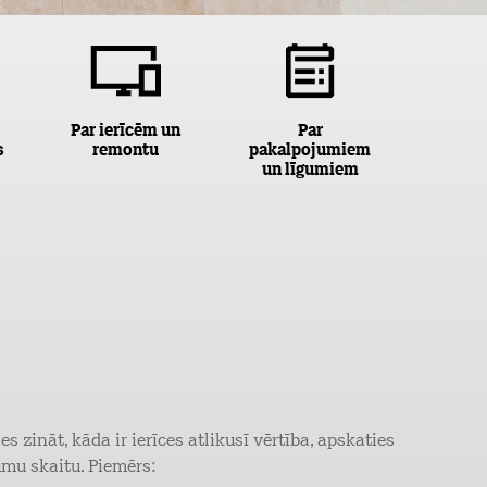
Par ierīcēm un
Par
s
remontu
pakalpojumiem
un līgumiem
s zināt, kāda ir ierīces atlikusī vērtība, apskaties
umu skaitu. Piemērs: