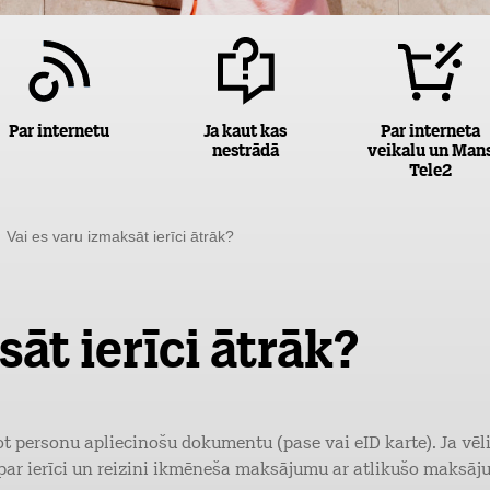
Par internetu
Ja kaut kas
Par interneta
nestrādā
veikalu un Man
Tele2
Vai es varu izmaksāt ierīci ātrāk?
āt ierīci ātrāk?
ot personu apliecinošu dokumentu (pase vai eID karte). Ja vēlie
 par ierīci un reizini ikmēneša maksājumu ar atlikušo maksāj