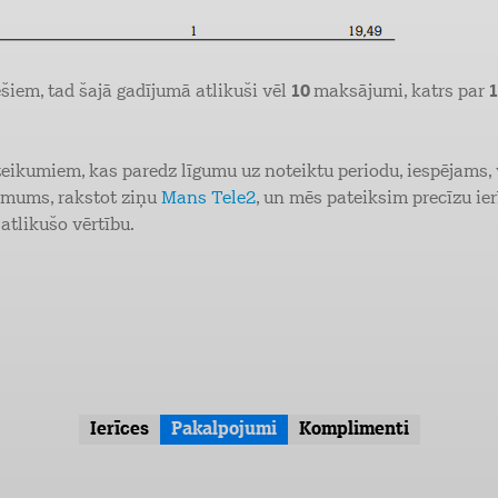
iem, tad šajā gadījumā atlikuši vēl
10
maksājumi, katrs par
1
oteikumiem, kas paredz līgumu uz noteiktu periodu, iespējams,
r mums, rakstot ziņu
Mans Tele2
, un mēs pateiksim precīzu ier
atlikušo vērtību.
Ierīces
Pakalpojumi
Komplimenti