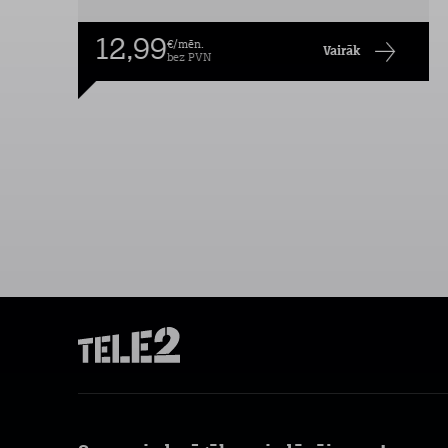
12,99
€/mēn.
Vairāk
bez PVN