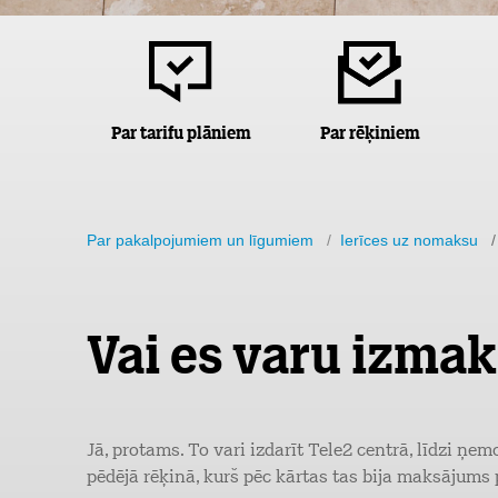
Par tarifu plāniem
Par rēķiniem
Par pakalpojumiem un līgumiem
/
Ierīces uz nomaksu
/ 
Vai es varu izmaks
Jā, protams. To vari izdarīt Tele2 centrā, līdzi ņem
pēdējā rēķinā, kurš pēc kārtas tas bija maksājums