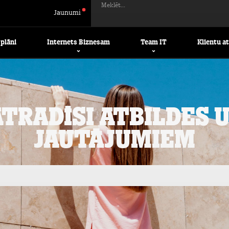
Meklēt...
Jaunumi
 plāni
Internets Biznesam
Team IT
Klientu a
atradīsi atbildes 
jautājumiem