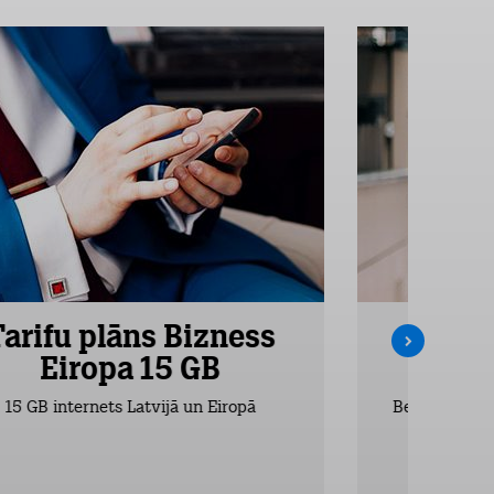
Tarifu plāns Bizness
Tarifu
Eiropa 15 GB
Ei
15 GB internets Latvijā un Eiropā
Bezlimita zva