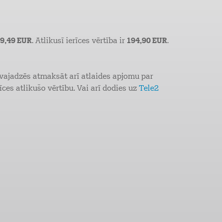
9,49 EUR
. Atlikusī ierīces vērtība ir
194,90 EUR
.
 vajadzēs atmaksāt arī atlaides apjomu par
īces atlikušo vērtību. Vai arī dodies uz
Tele2