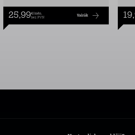
25,99
19
€/mēn.
Vairāk
bez PVN