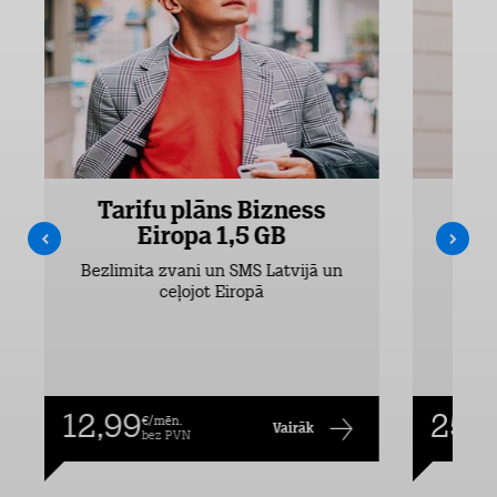
Tarifu plāns Bizness
Ta
Eiropa 1,5 GB
Bezlimita zvani un SMS Latvijā un
Bezli
ceļojot Eiropā
12,99
25,9
€/mēn.
Vairāk
bez PVN