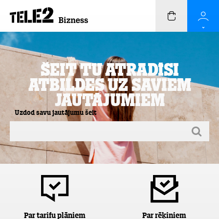
Šeit Tu atradīsi
atbildes uz saviem
jautājumiem
Uzdod savu jautājumu šeit
Par tarifu plāniem
Par rēķiniem