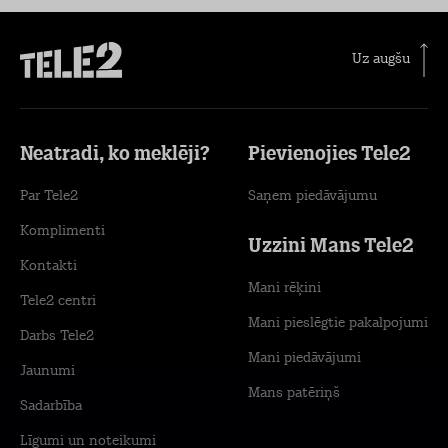
Uz augšu
Neatradi, ko meklēji?
Pievienojies Tele2
Par Tele2
Saņem piedāvājumu
Komplimenti
Uzzini Mans Tele2
Kontakti
Mani rēķini
Tele2 centri
Mani pieslēgtie pakalpojumi
Darbs Tele2
Mani piedāvājumi
Jaunumi
Mans patēriņš
Sadarbība
Līgumi un noteikumi