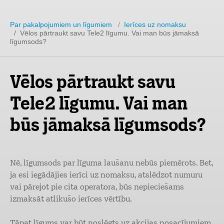
Par pakalpojumiem un līgumiem
/
Ierīces uz nomaksu
/ Vēlos pārtraukt savu Tele2 līgumu. Vai man būs jāmaksā
līgumsods?
Vēlos pārtraukt savu
Tele2 līgumu. Vai man
būs jāmaksā līgumsods?
Nē, līgumsods par līguma laušanu nebūs piemērots. Bet,
ja esi iegādājies ierīci uz nomaksu, atslēdzot numuru
vai pārejot pie cita operatora, būs nepieciešams
izmaksāt atlikušo ierīces vērtību.
Tāpat līgums var būt noslēgts uz akcijas nosacījumiem,