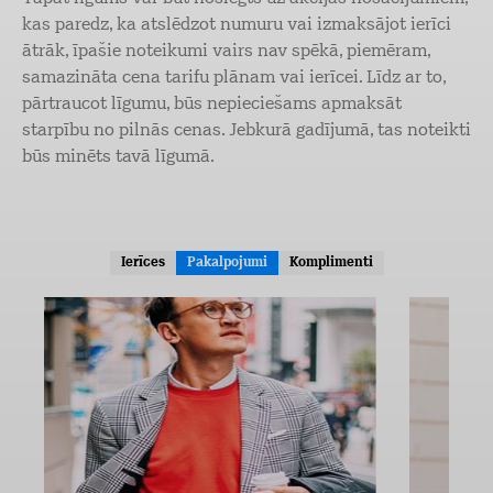
kas paredz, ka atslēdzot numuru vai izmaksājot ierīci
ātrāk, īpašie noteikumi vairs nav spēkā, piemēram,
samazināta cena tarifu plānam vai ierīcei. Līdz ar to,
pārtraucot līgumu, būs nepieciešams apmaksāt
starpību no pilnās cenas. Jebkurā gadījumā, tas noteikti
būs minēts tavā līgumā.
Ierīces
Pakalpojumi
Komplimenti