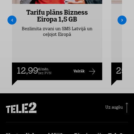
Tarifu plāns Bizness
Ta
Eiropa 1,5 GB
Bezlimita zvani un SMS Latvijā un
Bezli
ceļojot Eiropā
12,99
25,9
€/mēn.
Vairāk
bez PVN
Uz augšu