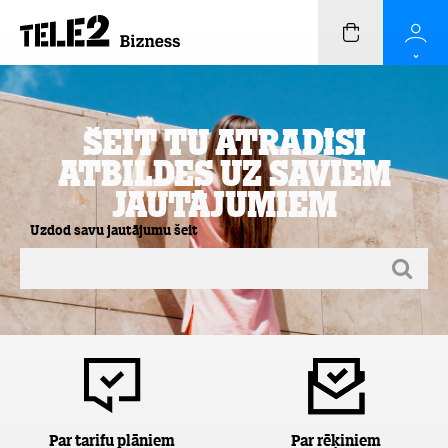
Šeit Tu atradīsi
atbildes uz saviem
jautājumiem
Uzdod savu jautājumu šeit
Par tarifu plāniem
Par rēķiniem