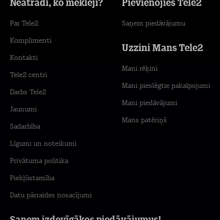
Neatradi, ko meklēji?
Pievienojies Tele2
Par Tele2
Saņem piedāvājumu
Komplimenti
Uzzini Mans Tele2
Kontakti
Mani rēķini
Tele2 centri
Mani pieslēgtie pakalpojumi
Darbs Tele2
Mani piedāvājumi
Jaunumi
Mans patēriņš
Sadarbība
Līgumi un noteikumi
Privātuma politika
Piekļūstamība
Datu pārraides nosacījumi