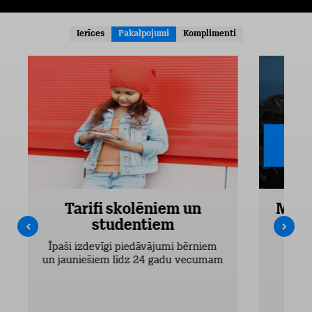
Ierīces
Pakalpojumi
Komplimenti
Tarifi skolēniem un
Mobi
studentiem
Pieejam
Īpaši izdevīgi piedāvājumi bērniem
un jauniešiem līdz 24 gadu vecumam