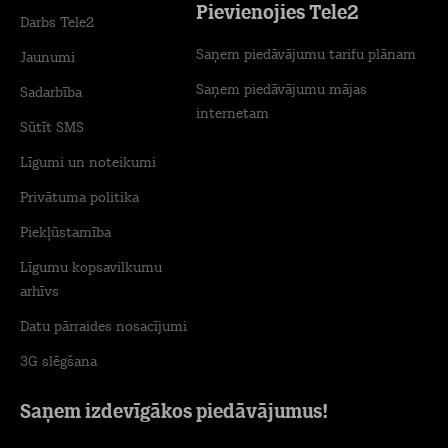
Pievienojies Tele2
Darbs Tele2
Saņem piedāvājumu tarifu plānam
Jaunumi
Saņem piedāvājumu mājas
Sadarbība
internetam
Sūtīt SMS
Līgumi un noteikumi
Privātuma politika
Piekļūstamība
Līgumu kopsavilkumu
arhīvs
Datu pārraides nosacījumi
3G slēgšana
Saņem izdevīgākos piedāvājumus!