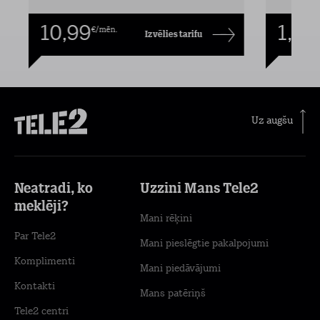
10,99
1,00
€/mēn.
Izvēlies tarifu
Uz augšu
Neatradi, ko
Uzzini Mans Tele2
meklēji?
Mani rēķini
Par Tele2
Mani pieslēgtie pakalpojumi
Komplimenti
Mani piedāvājumi
Kontakti
Mans patēriņš
Tele2 centri