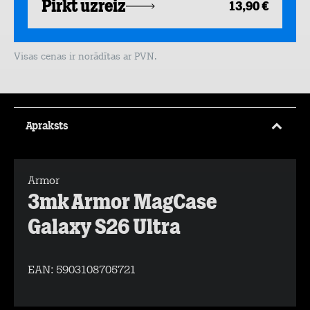
Pirkt uzreiz
13,90 €
Visas cenas ir norādītas ar PVN.
Apraksts
Armor
3mk Armor MagCase
Galaxy S26 Ultra
EAN:
5903108705721