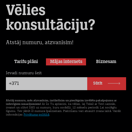
Vēlies
konsultāciju?
Atstāj numuru, atzvanīsim!
Tarifu plāni
Mājas internets
Biznesam
Ievadi numuru šeit
+371
Sūtīt
Atstāj numuru, mēs atzvanīsim, izstāstīsim un pieslēgsim izvēlēto pakalpojumu ar
izdevīgiem nosacījumiem!
Ar šo Tu apliecini, ka vēlies, lai Tele2 ar Tevi sazinās,
zvanot un sūtot SMS uz numuru, kuru norādīji, 12 mēnešu periodā. Lai noslēgtu
līgumu, Tev jābūt šī numura īpašniekam. Piekrišanu vari atsaukt zvana laikā. Vairāk
informācijas
Privātuma politikā
.