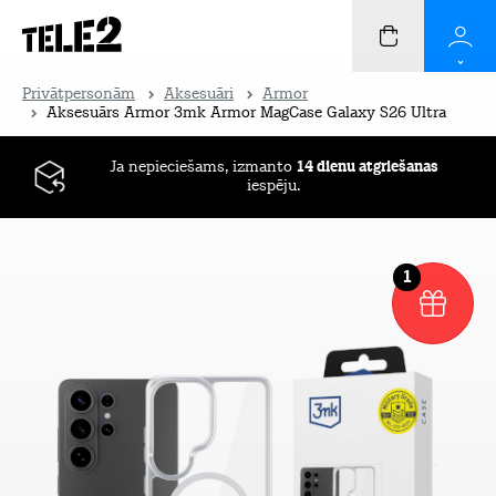
Privātpersonām
Aksesuāri
Armor
Aksesuārs Armor 3mk Armor MagCase Galaxy S26 Ultra
Ja nepieciešams, izmanto
14 dienu atgriešanas
iespēju.
1