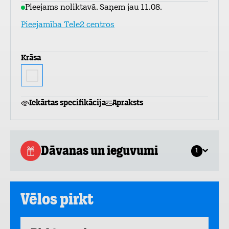
Pieejams noliktavā. Saņem jau 11.08.
Pieejamība Tele2 centros
Krāsa
Iekārtas specifikācija
Apraksts
Dāvanas un ieguvumi
1
Vēlos pirkt