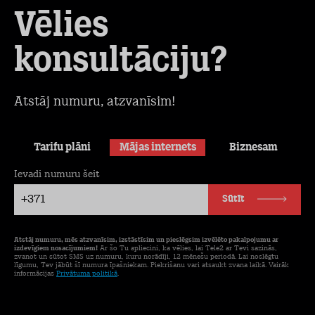
Vēlies
konsultāciju?
Atstāj numuru, atzvanīsim!
Tarifu plāni
Mājas internets
Biznesam
Ievadi numuru šeit
+371
Sūtīt
Atstāj numuru, mēs atzvanīsim, izstāstīsim un pieslēgsim izvēlēto pakalpojumu ar
izdevīgiem nosacījumiem!
Ar šo Tu apliecini, ka vēlies, lai Tele2 ar Tevi sazinās,
zvanot un sūtot SMS uz numuru, kuru norādīji, 12 mēnešu periodā. Lai noslēgtu
līgumu, Tev jābūt šī numura īpašniekam. Piekrišanu vari atsaukt zvana laikā. Vairāk
informācijas
Privātuma politikā
.