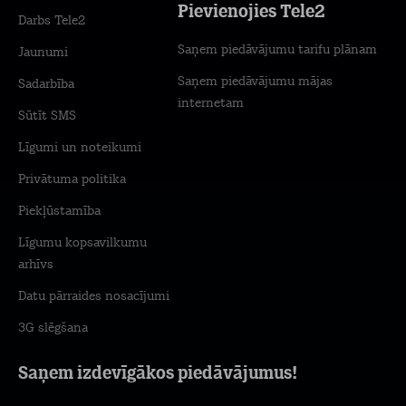
Pievienojies Tele2
Darbs Tele2
Saņem piedāvājumu tarifu plānam
Jaunumi
Saņem piedāvājumu mājas
Sadarbība
internetam
Sūtīt SMS
Līgumi un noteikumi
Privātuma politika
Piekļūstamība
Līgumu kopsavilkumu
arhīvs
Datu pārraides nosacījumi
3G slēgšana
Saņem izdevīgākos piedāvājumus!