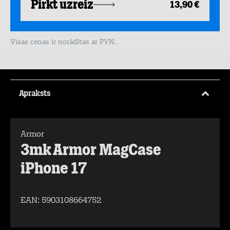
Pirkt uzreiz
13,90 €
Visas cenas ir norādītas ar PVN.
Apraksts
Armor
3mk Armor MagCase
iPhone 17
EAN:
5903108664752