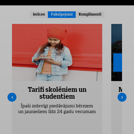
Ierīces
Pakalpojumi
Komplimenti
Tarifi skolēniem un
Mobi
studentiem
Pieejam
Īpaši izdevīgi piedāvājumi bērniem
un jauniešiem līdz 24 gadu vecumam