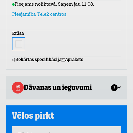
Pieejams noliktavā. Saņem jau 11.08.
Pieejamība Tele2 centros
Krāsa
Iekārtas specifikācija
Apraksts
Dāvanas un ieguvumi
1
Vēlos pirkt