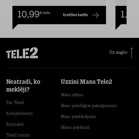
10,99
1,00
€/mēn.
Izvēlies tarifu
Uz augšu
Neatradi, ko
Uzzini Mans Tele2
meklēji?
Mani rēķini
Par Tele2
Mani pieslēgtie pakalpojumi
Komplimenti
Mani piedāvājumi
Kontakti
Mans patēriņš
Tele2 centri