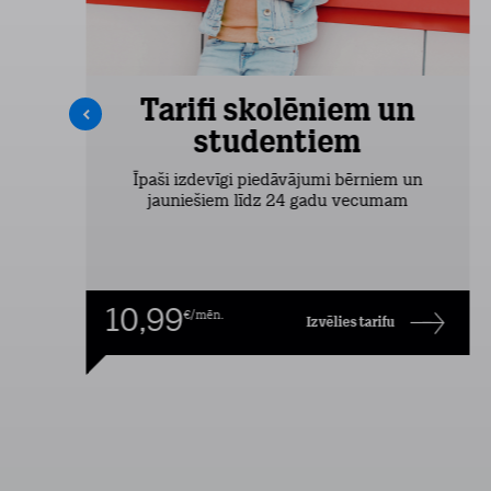
Tarifi skolēniem un
studentiem
šas
Īpaši izdevīgi piedāvājumi bērniem un
jauniešiem līdz 24 gadu vecumam
10,99
€/mēn.
Izvēlies tarifu