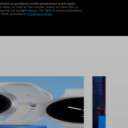
tāstīsim un pieslēgsim izvēlēto pakalpojumu ar izdevīgiem
a vēlies, lai Tele2 ar Tevi sazinās, zvanot un sūtot SMS uz
eriodā. Lai noslēgtu līgumu, Tev jābūt šī numura īpašniekam.
. Vairāk informācijas
Privātuma politikā
.