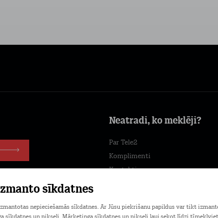
Neatradi, ko meklēji?
Par Tele2
Komplimenti
Kontakti
Tele2 centri
 izmanto sīkdatnes
Darbs Tele2
 izmantotas nepieciešamās sīkdatnes. Ar Jūsu piekrišanu papildus var tikt izmant
Jaunumi
a sīkdatnes un pikseļi. Mārketinga sīkdatnes un pikseļi ļauj sekot līdzi tīmekļvie