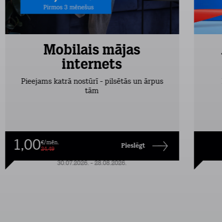
Mobilais mājas
internets
Pieejams katrā nostūrī - pilsētās un ārpus
tām
1,00
€/mēn.
Pieslēgt
24,49
30.07.2026. - 28.08.2026.