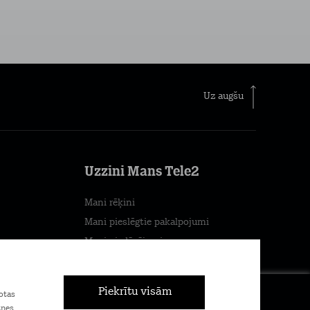
Uz augšu
Uzzini Mans Tele2
Mani rēķini
Mani pieslēgtie pakalpojumi
Mani piedāvājumi
×
Mans patēriņš
Piekrītu visām
otas
Pievienojies Tele2
tnes