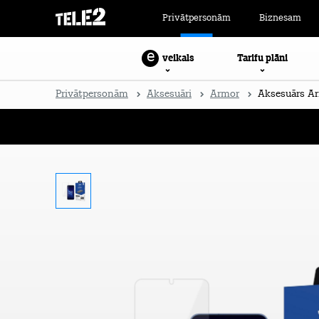
Privātpersonām
Biznesam
e
Tarifu plāni
veikals
Privātpersonām
Aksesuāri
Armor
Aksesuārs Ar