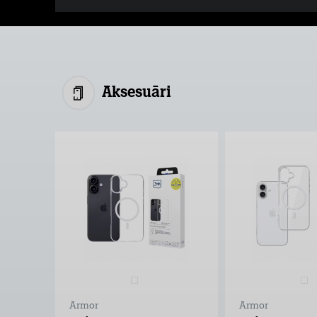
Aksesuāri
Armor
Armor