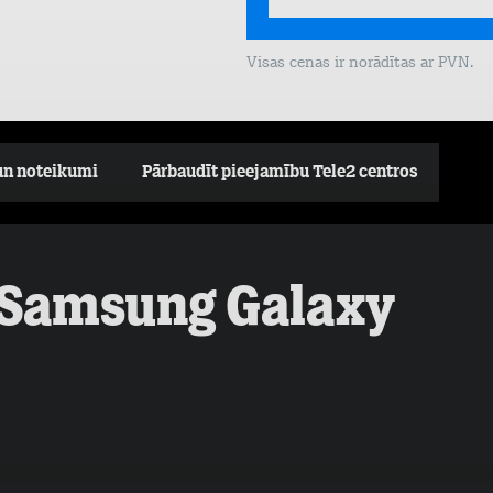
Visas cenas ir norādītas ar PVN.
un noteikumi
Pārbaudīt pieejamību Tele2 centros
 Samsung Galaxy