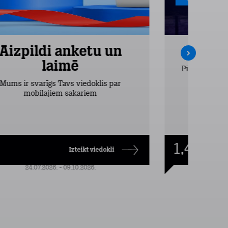
Aizpildi anketu un
Inte
laimē
Pirmos 2 mēn
vieglākais
Mums ir svarīgs Tavs viedoklis par
dr
mobilajiem sakariem
1,49
€/mēn.
Izteikt viedokli
24.07.2026. - 09.10.2026.