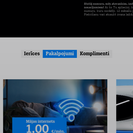
Atstāj numuru, mēs atzvanīsim, izs
nosacījumiem!
Ar šo Tu apliecini, k
numuru, kuru norādīji, 12 mēnešu p
Piekrišanu vari atsaukt zvana laikā
Ierīces
Pakalpojumi
Komplimenti