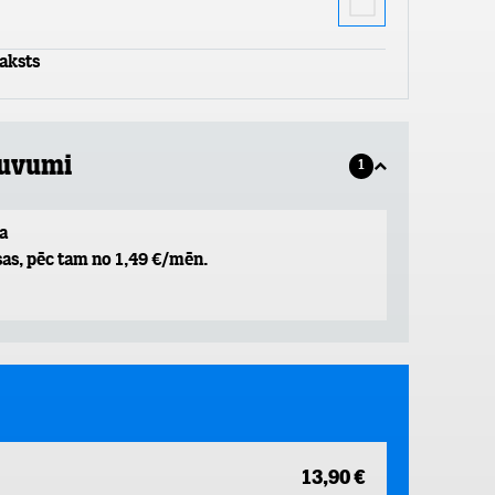
aksts
guvumi
1
a
as, pēc tam no 1,49 €/mēn.
13,90 €