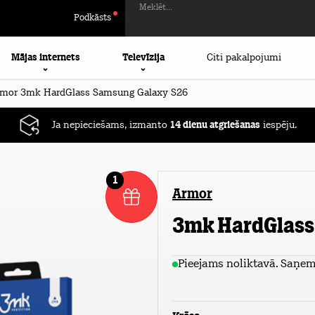
Meklēt...
Podkāsts
Mājas internets
Televīzija
Citi pakalpojumi
mor 3mk HardGlass Samsung Galaxy S26
Ja nepieciešams, izmanto
14 dienu atgriešanas
iespēju.
1
Armor
3mk HardGlass
Pieejams noliktavā. Saņem 