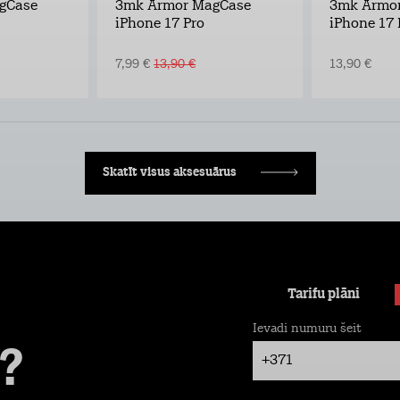
gCase
3mk Armor MagCase
3mk Armo
iPhone 17 Pro
iPhone 17 
7,99 €
13,90 €
13,90 €
Skatīt visus aksesuārus
Tarifu plāni
Ievadi numuru šeit
?
+371