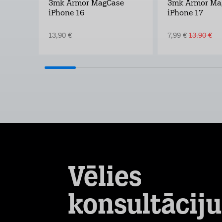
3mk Armor MagCase
3mk Armor Ma
iPhone 16
iPhone 17
13,90 €
7,99 €
13,90 €
Vēlies
konsultāciju