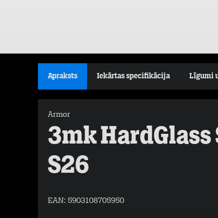
Apraksts
Iekārtas specifikācija
Līgumi 
Armor
3mk HardGlass
S26
EAN:
5903108705950