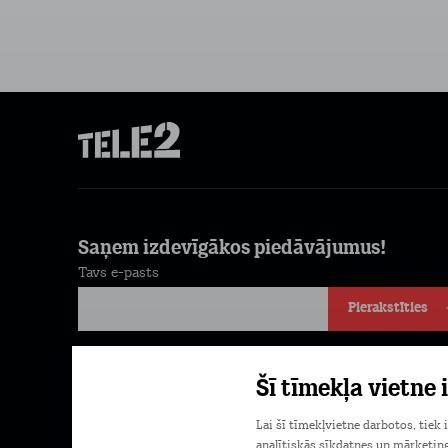
Saņem izdevīgākos piedāvājumus!
Tavs e-pasts
Pierakstīties
Piekrītu komerciālu ziņu saņemšanai e-pastā. Papildu
Šī tīmekļa vietne
informācija
Privātuma politikā.
Lai šī tīmekļvietne darbotos, tiek
analītiskās sīkdatnes un mārketing