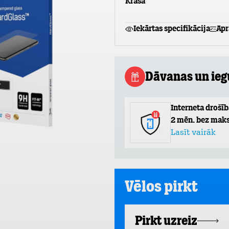
Krāsa
Iekārtas specifikācija
Apr
Dāvanas un ie
Interneta drošīb
2 mēn. bez maks
Lasīt vairāk
Vēlos pirkt
Pirkt uzreiz