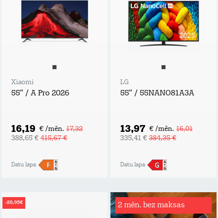
Xiaomi
LG
55" / A Pro 2026
55" / 55NANO81A3A
16,19
13,97
€ /mēn.
17,32
€ /mēn.
16,01
388,65 €
415,67 €
335,41 €
384,35 €
Datu lapa
Datu lapa
-20,95€
2 mēn. bez maksas
Rēķinu