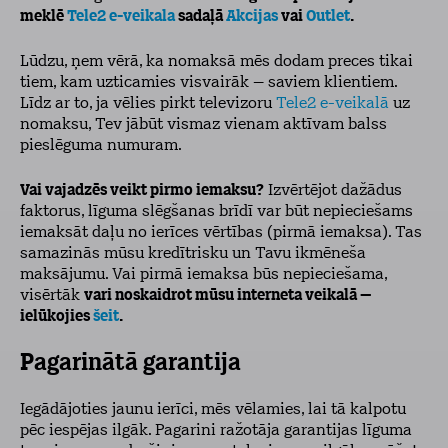
meklē
Tele2 e-veikala
sadaļā
Akcijas
vai
Outlet
.
Lūdzu, ņem vērā, ka nomaksā mēs dodam preces tikai
tiem, kam uzticamies visvairāk – saviem klientiem.
Līdz ar to, ja vēlies pirkt televizoru
Tele2 e-veikalā
uz
nomaksu, Tev jābūt vismaz vienam aktīvam balss
pieslēguma numuram.
Vai vajadzēs veikt pirmo iemaksu?
Izvērtējot dažādus
faktorus, līguma slēgšanas brīdī var būt nepieciešams
iemaksāt daļu no ierīces vērtības (pirmā iemaksa). Tas
samazinās mūsu kredītrisku un Tavu ikmēneša
maksājumu. Vai pirmā iemaksa būs nepieciešama,
visērtāk
vari noskaidrot mūsu interneta veikalā –
ielūkojies
šeit
.
Pagarinātā garantija
Iegādājoties jaunu ierīci, mēs vēlamies, lai tā kalpotu
pēc iespējas ilgāk. Pagarini ražotāja garantijas līguma