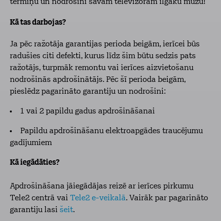
termiņu un nodrošini savam televizoram ilgāku mūžu!
Kā tas darbojas?
Ja pēc ražotāja garantijas perioda beigām, ierīcei būs
radušies citi defekti, kurus līdz šim būtu sedzis pats
ražotājs, turpmāk remontu vai ierīces aizvietošanu
nodrošinās apdrošinātājs. Pēc šī perioda beigām,
pieslēdz pagarināto garantiju un nodrošini:
1 vai 2 papildu gadus apdrošināšanai
Papildu apdrošināšanu elektroapgādes traucējumu
gadījumiem
Kā iegādāties?
Apdrošināšana jāiegādājas reizē ar ierīces pirkumu
Tele2 centrā vai
Tele2 e-veikalā
. Vairāk par pagarināto
garantiju lasi
šeit
.