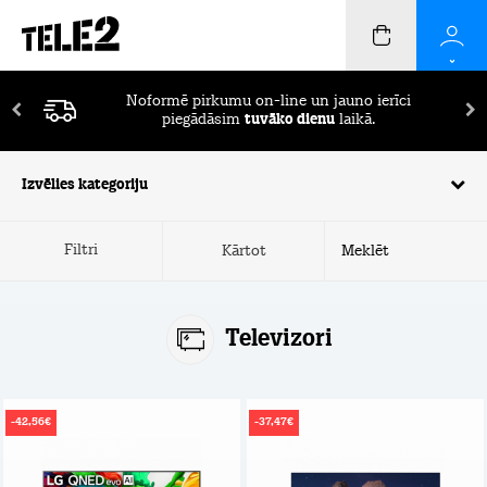
Pirmos 2 mēnešus ierīču apdrošināšana
BEZ
MAKSAS!
Izvēlies kategoriju
Filtri
Kārtot
Televizori
-42,56€
-37,47€