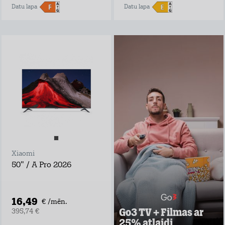
Datu lapa
Datu lapa
Go3 TV + Filmas ar
25% atlaidi
Negaidi pārraides
televīzijā, izrādes
laiks var sākties
tūlīt ar Go3 TV!
Go3 piedāvājumā:
Ekskluzīvs Go3
oriģinālsaturs
Latvijas saturs,
Xiaomi
ārvalstu filmas un
seriāli visai
50" / A Pro 2026
ģimenei
Vairāk nekā 30
vietējie un ārvalstu
TV kanāli
16,49
€ /mēn.
Go3 TV + Filmas ar
395,74 €
Uzzināt vairāk
25% atlaidi