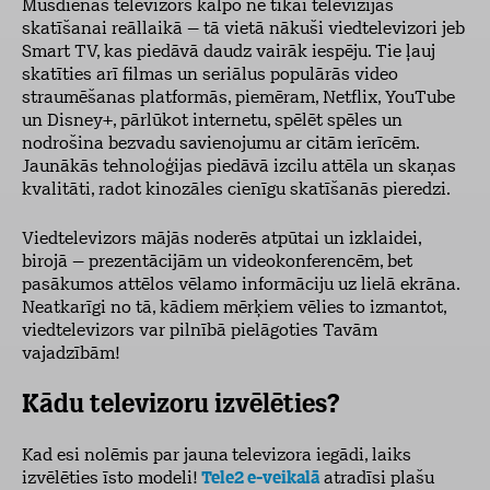
Mūsdienās televizors kalpo ne tikai televīzijas
skatīšanai reāllaikā – tā vietā nākuši viedtelevizori jeb
Smart TV, kas piedāvā daudz vairāk iespēju. Tie ļauj
skatīties arī filmas un seriālus populārās video
straumēšanas platformās, piemēram, Netflix, YouTube
un Disney+, pārlūkot internetu, spēlēt spēles un
nodrošina bezvadu savienojumu ar citām ierīcēm.
Jaunākās tehnoloģijas piedāvā izcilu attēla un skaņas
kvalitāti, radot kinozāles cienīgu skatīšanās pieredzi.
Viedtelevizors mājās noderēs atpūtai un izklaidei,
birojā – prezentācijām un videokonferencēm, bet
pasākumos attēlos vēlamo informāciju uz lielā ekrāna.
Neatkarīgi no tā, kādiem mērķiem vēlies to izmantot,
viedtelevizors var pilnībā pielāgoties Tavām
vajadzībām!
Kādu televizoru izvēlēties?
Kad esi nolēmis par jauna
televizora iegādi, laiks
izvēlēties īsto modeli!
Tele2 e-veikalā
atradīsi plašu