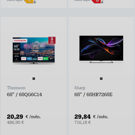
Datu lapa
Datu lapa
Thomson
Sharp
65" / 65QG6C14
65" / 65HR7265E
20,29
29,84
€ /mēn.
€ /mēn.
486,90 €
716,18 €