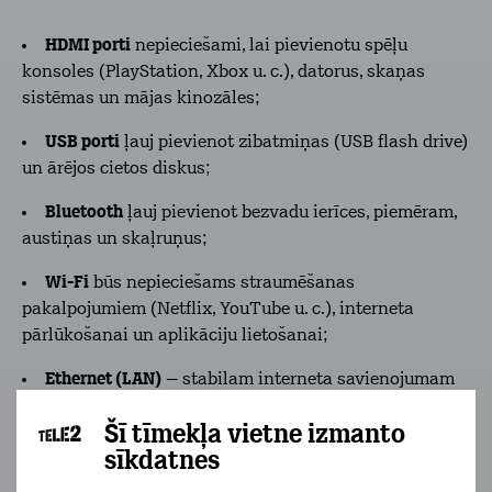
HDMI porti
nepieciešami, lai pievienotu spēļu
konsoles (PlayStation, Xbox u. c.), datorus, skaņas
sistēmas un mājas kinozāles;
USB porti
ļauj pievienot zibatmiņas (USB flash drive)
un ārējos cietos diskus;
Bluetooth
ļauj pievienot bezvadu ierīces, piemēram,
austiņas un skaļruņus;
Wi-Fi
būs nepieciešams straumēšanas
pakalpojumiem (Netflix, YouTube u. c.), interneta
pārlūkošanai un aplikāciju lietošanai;
Ethernet (LAN)
– stabilam interneta savienojumam
ar vadu.
Šī tīmekļa vietne izmanto
Pirms iegādes pārliecinies, ka televizoram ir visi
sīkdatnes
nepieciešamie savienojumi atbilstoši Tavām