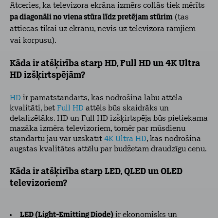
Atceries, ka televizora ekrāna izmērs collās tiek mērīts
pa diagonāli no viena stūra līdz pretējam stūrim
(tas
attiecas tikai uz ekrānu, nevis uz televizora rāmjiem
vai korpusu).
Kāda ir atšķirība starp HD, Full HD un 4K Ultra
HD izšķirtspējām?
HD
ir pamatstandarts, kas nodrošina labu attēla
kvalitāti, bet
Full HD
attēls būs skaidrāks un
detalizētāks. HD un Full HD izšķirtspēja būs pietiekama
mazāka izmēra televizoriem, tomēr par mūsdienu
standartu jau var uzskatīt
4K Ultra HD
, kas nodrošina
augstas kvalitātes attēlu par budžetam draudzīgu cenu.
Kāda ir atšķirība starp LED, QLED un OLED
televizoriem?
LED (Light-Emitting Diode)
ir ekonomisks un