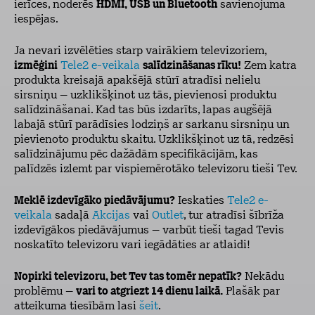
ierīces, noderēs
HDMI, USB un Bluetooth
savienojuma
iespējas.
Ja nevari izvēlēties starp vairākiem televizoriem,
izmēģini
Tele2 e-veikala
salīdzināšanas rīku!
Zem katra
produkta kreisajā apakšējā stūrī atradīsi nelielu
sirsniņu – uzklikšķinot uz tās, pievienosi produktu
salīdzināšanai. Kad tas būs izdarīts, lapas augšējā
labajā stūrī parādīsies lodziņš ar sarkanu sirsniņu un
pievienoto produktu skaitu. Uzklikšķinot uz tā, redzēsi
salīdzinājumu pēc dažādām specifikācijām, kas
palīdzēs izlemt par vispiemērotāko televizoru tieši Tev.
Meklē izdevīgāko piedāvājumu?
Ieskaties
Tele2 e-
veikala
sadaļā
Akcijas
vai
Outlet
, tur atradīsi šībrīža
izdevīgākos piedāvājumus – varbūt tieši tagad Tevis
noskatīto televizoru vari iegādāties ar atlaidi!
Nopirki televizoru, bet Tev tas tomēr nepatīk?
Nekādu
problēmu –
vari to atgriezt 14 dienu laikā.
Plašāk par
atteikuma tiesībām lasi
šeit
.