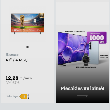
Piesakies un
laimē!
Atstāj kontaktus,
uzzini labākos tarifu
plānu un mājas
interneta
piedāvājumus pie
Tele2 un piedalies
vērtīgu baltvu
izlozē!
Hisense
Uzzināt vairāk
43" / 43A6Q
12,28
€ /mēn.
294,67 €
Piesakies un laimē!
Datu lapa