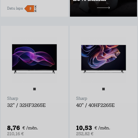
10,49 €/mēn.
Datu lapa
Sharp
Sharp
32" / 32HF3265E
40" / 40HF2265E
8,76
10,53
€ /mēn.
€ /mēn.
210,16 €
252,82 €