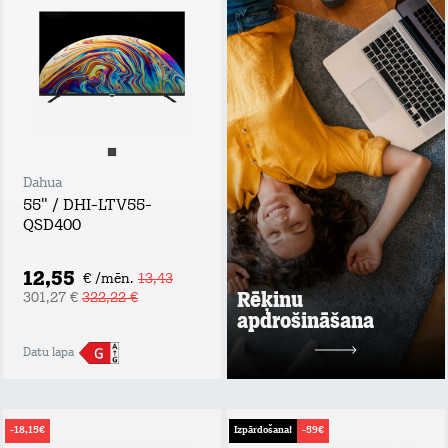
apdrošināšana
Tavs atbalsta plecs
bezdarba vai
ilgstošas darba
nespējas gadījumā!
Apdrošināšanas
summa: rēķina
summas apmērs,
nepārsniedzot 60
EUR / mēn.;
Dahua
Maksimālais
55" / DHI-LTV55-
atlīdzības periods
QSD400
līdz 6 mēnešiem;
Maksimālā
atlīdzības summa:
12,55
€ /mēn.
13,43
līdz 360 EUR.
Rēķinu
301,27 €
322,22 €
apdrošināšana
Uzzināt vairāk
Datu lapa
2 mēn. bez maksas
pēc tam
1,99
-18,15€
Izpārdošana!
-59€