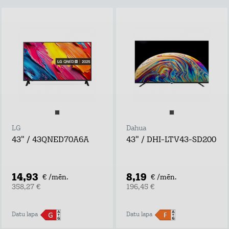
LG
Dahua
43" / 43QNED70A6A
43" / DHI-LTV43-SD200
14,93
8,19
€ /mēn.
€ /mēn.
358,27 €
196,45 €
Datu lapa
Datu lapa