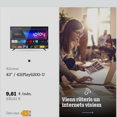
Viens rūteris un
internets visiem
Lieto rūteri visur,
kur rozete!
noformē
pieteikumu tepat
atvedīsim bez
maksas
ņem rūteri līdzi un
lieto internetu
Allview
visur
43" / 43iPlay6200-U
Pārbaudi, kas
vislabāk der tavā
adresē un noformē
darījumu!
9,61
€ /mēn.
Uzzināt vairāk
Viens rūteris un
230,61 €
internets visiem
10,98 €/mēn.
Datu lapa