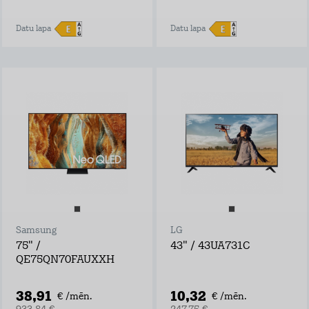
Datu lapa
Datu lapa
Samsung
LG
75" /
43" / 43UA731C
QE75QN70FAUXXH
38,91
10,32
€ /mēn.
€ /mēn.