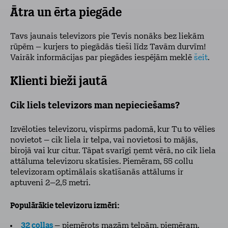
Ātra un ērta piegāde
Tavs jaunais televizors pie Tevis nonāks bez liekām
rūpēm – kurjers to piegādās tieši līdz Tavām durvīm!
Vairāk informācijas par piegādes iespējām meklē
šeit
.
Klienti bieži jautā
Cik liels televizors man nepieciešams?
Izvēloties televizoru, vispirms padomā, kur Tu to vēlies
novietot – cik liela ir telpa, vai novietosi to mājās,
birojā vai kur citur. Tāpat svarīgi ņemt vērā, no cik liela
attāluma televizoru skatīsies. Piemēram, 55 collu
televizoram optimālais skatīšanās attālums ir
aptuveni 2–2,5 metri.
Populārākie televizoru izmēri:
32 collas
– piemērots mazām telpām, piemēram,