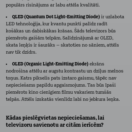
populārs risinājums ar labu attēla kvalitāti.
QLED (Quantum Dot Light-Emitting Diode)
ir uzlabota
LED tehnoloģija, kur kvantu punkti palīdz radīt
košākas un dabiskākas krāsas. Šāds televizors būs
piemērots gaišām telpām. Salīdzinājumā ar OLED,
skata leņķis ir šaurāks – skatoties no sāniem, attēls
nav tik dzidrs.
OLED (Organic Light-Emitting Diode)
ekrāns
nodrošina attēlu ar augstu kontrastu un dziļus melnos
toņus. Katrs pikselis pats izstaro gaismu, tāpēc nav
nepieciešams papildu apgaismojums. Tas būs īpaši
piemērots kino cienīgiem filmu vakariem tumšās
telpās. Attēls izskatās vienlīdz labi no jebkura leņka.
Kādas pieslēgvietas nepieciešamas, lai
televizoru savienotu ar citām ierīcēm?