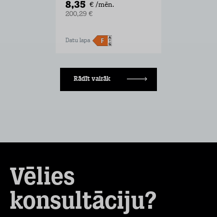
8,35
€ /mēn.
200,29 €
Datu lapa
Rādīt vairāk
Vēlies
konsultāciju?