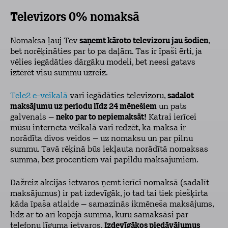
Televizors 0% nomaksā
Nomaksa ļauj Tev
saņemt kāroto televizoru jau šodien
,
bet norēķināties par to pa daļām. Tas ir īpaši ērti, ja
vēlies iegādāties dārgāku modeli, bet neesi gatavs
iztērēt visu summu uzreiz.
Tele2 e-veikalā
vari iegādāties televizoru,
sadalot
maksājumu uz periodu līdz 24 mēnešiem
un pats
galvenais –
neko par to nepiemaksāt!
Katrai ierīcei
mūsu interneta veikalā vari redzēt, ka maksa ir
norādīta divos veidos – uz nomaksu un par pilnu
summu. Tavā rēķinā būs iekļauta norādītā nomaksas
summa, bez procentiem vai papildu maksājumiem.
Dažreiz akcijas ietvaros ņemt ierīci nomaksā (sadalīt
maksājumus) ir pat izdevīgāk, jo tad tai tiek piešķirta
kāda īpaša atlaide – samazinās ikmēneša maksājums,
līdz ar to arī kopējā summa, kuru samaksāsi par
telefonu līguma ietvaros.
Izdevīgākos piedāvājumus