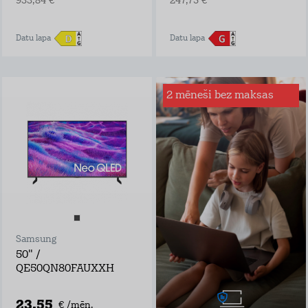
933,84 €
247,75 €
Datu lapa
Datu lapa
2 mēneši bez maksas
Interneta drošība
mājai
Sērfo internetā droši
– mēs būsim tava
digitālā glābšanas
veste!
Ar Interneta Drošību
būsi pasargāts no:
inficētām vietnēm
viltus veikaliem,
Samsung
bankām un
personām, kuras
50" /
vēlas iegūt tavus
QE50QN80FAUXXH
bankas datus
programmām, kas
mēģina iekļaut
23,55
€ /mēn.