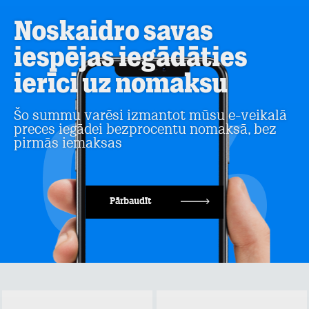
Noskaidro savas
iespējas iegādāties
ierīci uz nomaksu
Šo summu varēsi izmantot mūsu e-veikalā
preces iegādei bezprocentu nomaksā, bez
pirmās iemaksas
Pārbaudīt