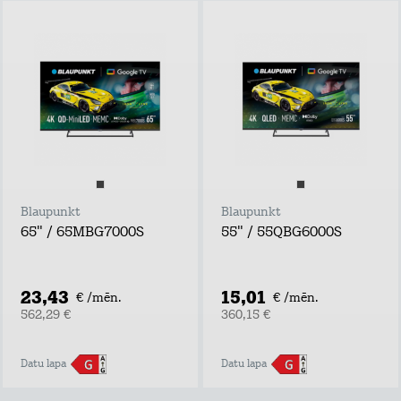
Blaupunkt
Blaupunkt
65" / 65MBG7000S
55" / 55QBG6000S
23,43
15,01
€ /mēn.
€ /mēn.
562,29 €
360,15 €
Datu lapa
Datu lapa