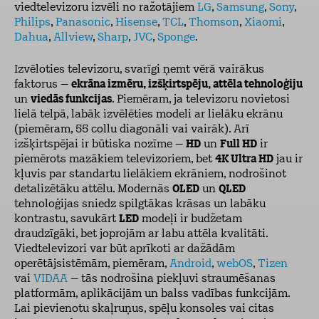
viedtelevizoru izvēli no ražotājiem
LG
,
Samsung
,
Sony
,
Philips
,
Panasonic
,
Hisense
,
TCL
,
Thomson
,
Xiaomi
,
Dahua
,
Allview
,
Sharp
,
JVC
,
Sponge
.
Izvēloties televizoru, svarīgi ņemt vērā vairākus
faktorus –
ekrāna izmēru, izšķirtspēju, attēla tehnoloģiju
un
viedās funkcijas
. Piemēram, ja televizoru novietosi
lielā telpā, labāk izvēlēties modeli ar lielāku ekrānu
(piemēram, 55 collu diagonāli vai vairāk). Arī
izšķirtspējai ir būtiska nozīme –
HD
un
Full HD
ir
piemērots mazākiem televizoriem, bet
4K Ultra HD
jau ir
kļuvis par standartu lielākiem ekrāniem, nodrošinot
detalizētāku attēlu. Modernās
OLED
un
QLED
tehnoloģijas sniedz spilgtākas krāsas un labāku
kontrastu, savukārt
LED
modeļi ir budžetam
draudzīgāki, bet joprojām ar labu attēla kvalitāti.
Viedtelevizori var būt aprīkoti ar dažādām
operētājsistēmām, piemēram,
Android
,
webOS
,
Tizen
vai
VIDAA
– tās nodrošina piekļuvi straumēšanas
platformām, aplikācijām un balss vadības funkcijām.
Lai pievienotu skaļruņus, spēļu konsoles vai citas