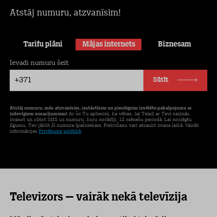
Atstāj numuru, atzvanīsim!
Tarifu plāni
Mājas internets
Biznesam
Ievadi numuru šeit
+371
Sūtīt
Atstāj numuru, mēs atzvanīsim, izstāstīsim un pieslēgsim izvēlēto pakalpojumu ar
izdevīgiem nosacījumiem!
Ar šo Tu apliecini, ka vēlies, lai Tele2 ar Tevi sazinās,
zvanot un sūtot SMS uz numuru, kuru norādīji, 12 mēnešu periodā. Lai noslēgtu
līgumu, Tev jābūt šī numura īpašniekam. Piekrišanu vari atsaukt zvana laikā. Vairāk
informācijas
Privātuma politikā
.
Televizors – vairāk nekā televīzija