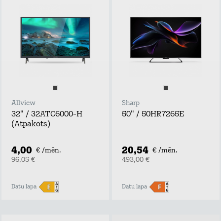
Allview
Sharp
32" / 32ATC6000-H
50" / 50HR7265E
(Atpakots)
4,00
20,54
€ /mēn.
€ /mēn.
96,05 €
493,00 €
Datu lapa
Datu lapa