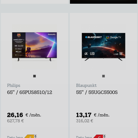
Philips
Blaupunkt
65" / 65PUS8510/12
55" / 55UGC5500S
26,16
13,17
€ /mēn.
€ /mēn.
627,78 €
316,02 €