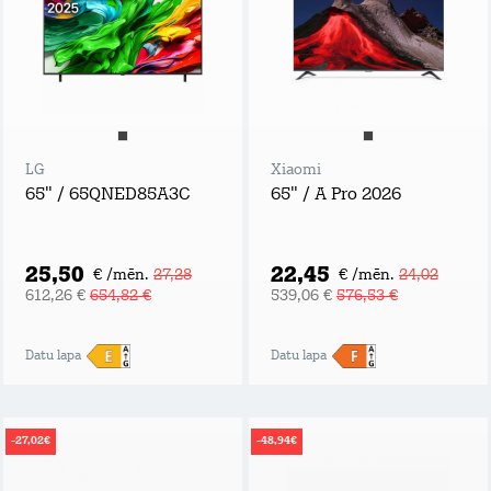
LG
Xiaomi
65" / 65QNED85A3C
65" / A Pro 2026
25,50
22,45
€ /mēn.
27,28
€ /mēn.
24,02
612,26 €
654,82 €
539,06 €
576,53 €
Datu lapa
Datu lapa
-27,02€
-48,94€