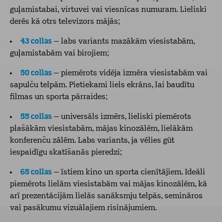
guļamistabai, virtuvei vai viesnīcas numuram. Lieliski
derēs kā otrs televizors mājās;
43 collas
– labs variants mazākām viesistabām,
guļamistabām vai birojiem;
50 collas
– piemērots vidēja izmēra viesistabām vai
sapulču telpām. Pietiekami liels ekrāns, lai baudītu
filmas un sporta pārraides;
55 collas
– universāls izmērs, lieliski piemērots
plašākām viesistabām, mājas kinozālēm, lielākām
konferenču zālēm. Labs variants, ja vēlies gūt
iespaidīgu skatīšanās pieredzi;
65 collas
– īstiem kino un sporta cienītājiem. Ideāli
piemērots lielām viesistabām vai mājas kinozālēm, kā
arī prezentācijām lielās sanāksmju telpās, semināros
vai pasākumu vizuālajiem risinājumiem.