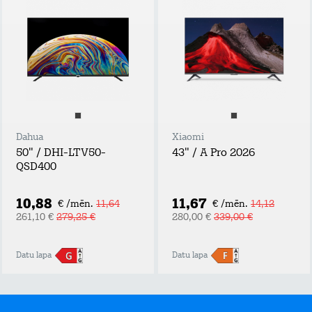
Dahua
Xiaomi
50" / DHI-LTV50-
43" / A Pro 2026
QSD400
10,88
11,67
€ /mēn.
11,64
€ /mēn.
14,12
261,10 €
279,25 €
280,00 €
339,00 €
Datu lapa
Datu lapa