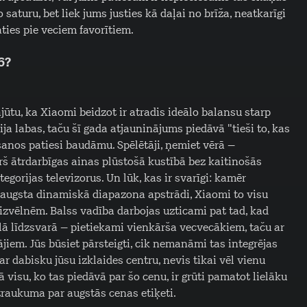
o saturu, bet liek jums justies kā daļai no brīža, neatkarīgi
aties pie veciem favorītiem.
6?
jūtu, ka Xiaomi beidzot ir atradis ideālo balansu starp
ija labas, taču šī gada atjauninājums piedāvā "tieši to, kas
šanos patiesi baudāmu. Spēlētāji, ņemiet vērā –
rš ātrdarbīgas ainas plūstošā kustībā bez kaitinošās
egorijas televizorus. Un lūk, kas ir svarīgi: kamēr
 augsta dinamiskā diapazona apstrādi, Xiaomi to visu
izvēlnēm. Balss vadība darbojas uzticami pat tad, kad
ālā līdzsvarā – pietiekami vienkārša vecvecākiem, taču ar
iem. Jūs būsiet pārsteigti, cik nemanāmi tas integrējas
r dabisku jūsu izklaides centru, nevis tikai vēl vienu
ā visu, ko tas piedāvā par šo cenu, ir grūti pamatot lielāku
atraukuma par augstās cenas etiķeti.