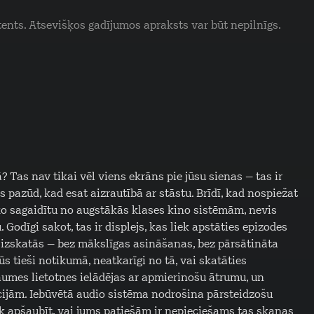
tents. Atsevišķos gadījumos apraksts var būt nepilnīgs.
? Tas nav tikai vēl viens ekrāns pie jūsu sienas – tas ir
s pazūd, kad esat aizrautībā ar stāstu. Brīdī, kad nospiežat
 ko sagaidītu no augstākās klases kino sistēmām, nevis
. Godīgi sakot, tas ir displejs, kas liek apstāties epizodes
iss izskatās – bez mākslīgas asināšanas, bez pārsātināta
s tieši notikumā, neatkarīgi no tā, vai skatāties
aumes lietotnes ielādējas ar apmierinošu ātrumu, un
pcijām. Iebūvētā audio sistēma nodrošina pārsteidzošu
iek apšaubīt, vai jums patiešām ir nepieciešams tas skaņas