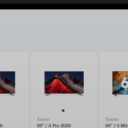
Xiaomi
Xiaomi
26
55" / A Pro 2026
65" / S Mi