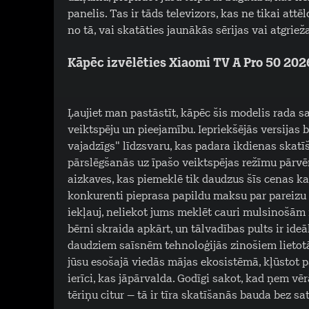
panelis. Tas ir tāds televizors, kas ne tikai attēl
no tā, vai skatāties jaunākās sērijas vai atgriež
Kāpēc izvēlēties Xiaomi TV A Pro 50 202
Ļaujiet man pastāstīt, kāpēc šis modelis rada sa
veiktspēju un pieejamību. Iepriekšējās versijas b
vajadzīgs" līdzsvaru, kas padara ikdienas skatī
pārslēgšanās uz īpašo veiktspējas režīmu pārvē
aizkaves, kas piemeklē tik daudzus šīs cenas kat
konkurenti pieprasa papildu maksu par pareizu
iekļauj, neliekot jums meklēt cauri mulsinošām 
bērni skraida apkārt, un tālvadības pults ir ide
daudziem saīsnēm tehnoloģijās zinošiem lietotāj
jūsu esošajā viedās mājas ekosistēmā, kļūstot pa
ierīci, kas jāpārvalda. Godīgi sakot, kad ņem vēr
tēriņu citur – tā ir tīra skatīšanās bauda bez s