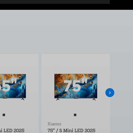
Izpārdošana!
Xiaomi
Xiaomi
ni LED 2025
75" / S Mini LED 2025
43" / 