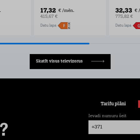
17,32
32,33
.
€ /mēn.
€ 
415,67 €
775,82 €
Datu lapa
Datu lapa
Skatīt visus televizorus
Tarifu plāni
Ievadi numuru šeit
?
+371