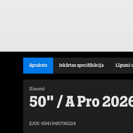
Apraksts
Iekārtas specifikācija
Līgumi 
Xiaomi
50" / A Pro 202
EAN:
6941948706224