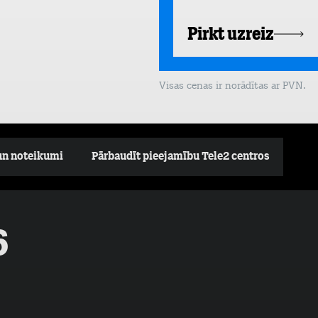
Pirkt uzreiz
Visas cenas ir norādītas ar PVN.
un noteikumi
Pārbaudīt pieejamību Tele2 centros
6