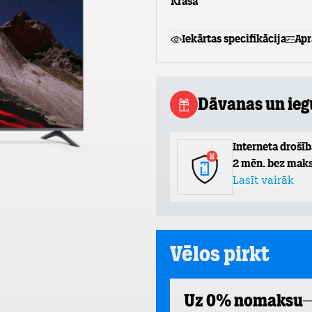
Krāsa
Iekārtas specifikācija
Apr
Dāvanas un ie
Interneta drošīb
2 mēn. bez maks
Lasīt vairāk
Vēlos pirkt
Uz 0% nomaksu