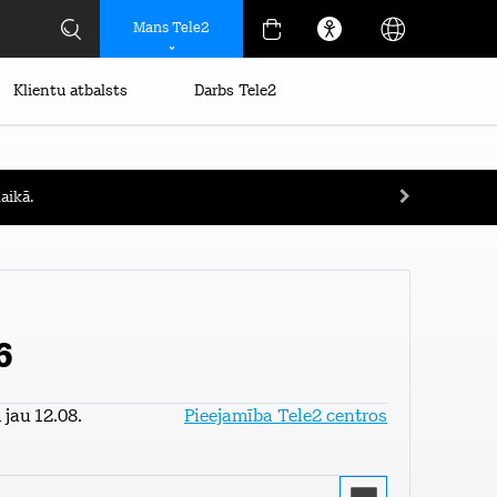
Mans Tele2
Klientu atbalsts
Darbs Tele2
aikā.
6
jau 12.08.
Pieejamība Tele2 centros