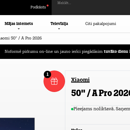
Meklēt...
Podkāsts
Mājas internets
Televīzija
Citi pakalpojumi
aomi 50" / A Pro 2026
Noformē pirkumu on-line un jauno ierīci piegādāsim
tuvāko dienu
l
1
Xiaomi
50" / A Pro 202
Pieejams noliktavā. Saņem 