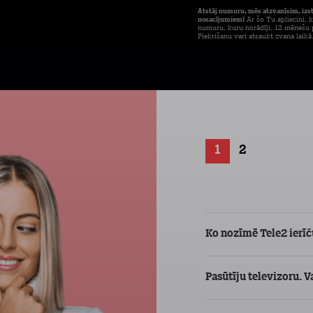
Atstāj numuru, mēs atzvanīsim, izs
nosacījumiem!
Ar šo Tu apliecini, k
numuru, kuru norādīji, 12 mēnešu p
Piekrišanu vari atsaukt zvana laikā
1
2
Ko nozīmē Tele2 ier
Pasūtīju televizoru. V