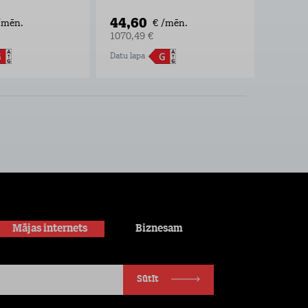
44,60
11,6
/mēn.
€ /mēn.
1070,49 €
280,00
Datu lapa
Datu lap
Mājas internets
Biznesam
Sūtīt