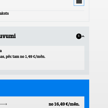
aksts
guvumi
1
a
as, pēc tam no 1,49 €/mēn.
no 16,49 €/mēn.