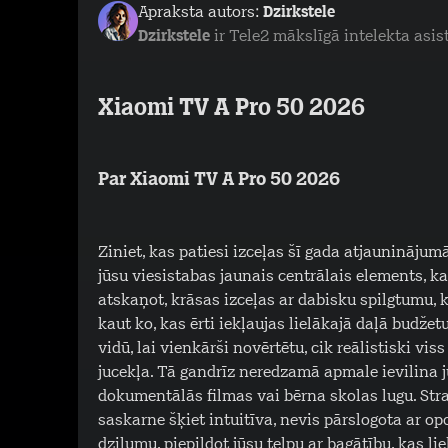
Apraksta autors:
Dzirkstele
Dzirkstele
ir Tele2 mākslīgā intelekta asis
Xiaomi TV A Pro 50 2026
Par Xiaomi TV A Pro 50 2026
Ziniet, kas patiesi izceļas šī gada atjauninājumā
jūsu viesistabas jaunais centrālais elements, ka
atskaņot, krāsas izceļas ar dabisku spilgtumu,
kaut ko, kas ērti iekļaujas lielākajā daļā budžetu
vidū, lai vienkārši novērtētu, cik reālistiski v
jucekļa. Tā gandrīz neredzamā apmale ievilina jū
dokumentālās filmas vai bērna skolas lugu. Str
saskarne šķiet intuitīva, nevis pārslogota ar o
dziļumu, piepildot jūsu telpu ar bagātību, kas l