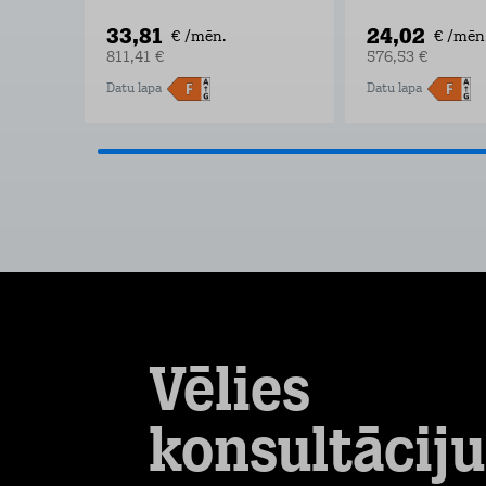
33,81
24,02
€ /mēn.
€ /mēn
811,41 €
576,53 €
Datu lapa
Datu lapa
Vēlies
konsultāciju