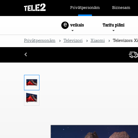
Privātpersonām
Biznesam
e
Tarifu plāni
veikals
Privātpersonām
Televizori
Xiaomi
Televizors Xi