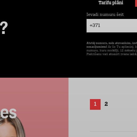
Tarifu plāni
Ievadi numuru šeit
?
+371
Atstāj numuru, mēs atzvanīsim, izs
nosacījumiem!
Ar šo Tu apliecini, k
numuru, kuru norādīji, 12 mēnešu p
Piekrišanu vari atsaukt zvana laikā
1
2
ces