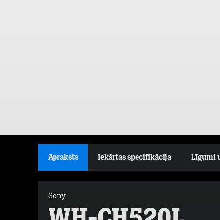
Apraksts
Iekārtas specifikācija
Līgumi 
Sony
WH-CH520L