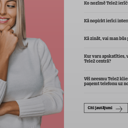
Ko nozīmē Tele2 ier
Kā nopirkt ierīci inte
Kā zināt, vai man būs
Kur varu apskatīties, 
Tele2 centrā?
Vēl neesmu Tele2 klien
paņemt telefonu uz 
Citi jautājumi