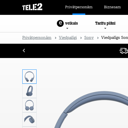
Privātpersonām
Biznesam
e
Tarifu plāni
veikals
Privātpersonām
Viedpalīgi
Sony
Viedpalīgs S