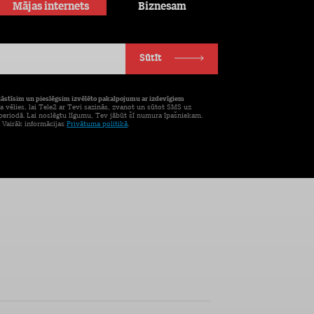
Mājas internets
Biznesam
Sūtīt
tāstīsim un pieslēgsim izvēlēto pakalpojumu ar izdevīgiem
a vēlies, lai Tele2 ar Tevi sazinās, zvanot un sūtot SMS uz
eriodā. Lai noslēgtu līgumu, Tev jābūt šī numura īpašniekam.
. Vairāk informācijas
Privātuma politikā
.