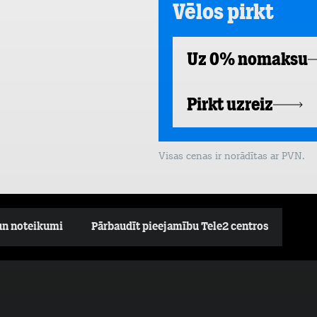
Vēlos pirkt
Uz 0% nomaksu
Pirkt uzreiz
Visas cenas ir norādītas ar PVN.
un noteikumi
Pārbaudīt pieejamību Tele2 centros