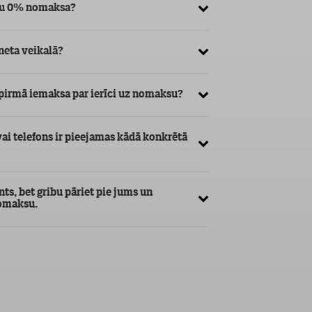
īču 0% nomaksa?
Kā var nodot atpakaļ 
rneta veikalā?
Kādām ierīču grupām
maksāšanas kārtība?
 pirmā iemaksa par ierīci uz nomaksu?
vai telefons ir pieejamas kādā konkrētā
ts, bet gribu pāriet pie jums un
nomaksu.