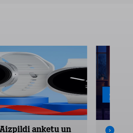
Aizpildi anketu un
Inte