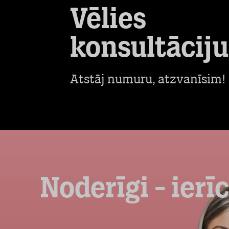
Vēlies
konsultāciju
Atstāj numuru, atzvanīsim!
Noderīgi - ierī