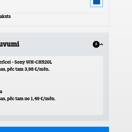
aksts
guvumi
2
ierīcei - Sony WH-CH520L
as, pēc tam 3,98 €/mēn.
a
as, pēc tam no 1,49 €/mēn.