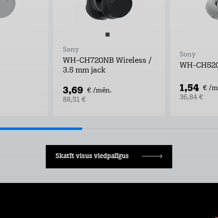
Sony
Sony
WH-CH720NB Wireless /
WH-CH52
3.5 mm jack
1,54
3,69
€ /m
€ /mēn.
36,84 €
88,51 €
Skatīt visus viedpalīgus