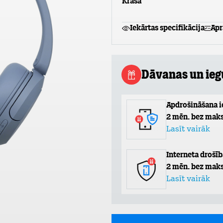
Krāsa
Iekārtas specifikācija
Apr
Dāvanas un ie
Apdrošināšana 
2 mēn. bez maks
Lasīt vairāk
Interneta drošīb
2 mēn. bez maks
Lasīt vairāk