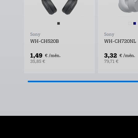
Sony
Sony
WH-CH520B
WH-CH720NL
1,49
3,32
€ /mēn.
€ /mēn.
35,85 €
79,71 €