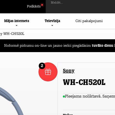
Meklēt...
Podkāsts
Mājas internets
Televīzija
Citi pakalpojumi
ony WH-CH520L
Noformē pirkumu on-line un jauno ierīci piegādāsim
tuvāko dienu
l
2
Sony
WH-CH520L
Pieejams noliktavā. Saņem 