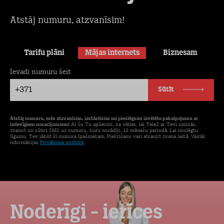
Atstāj numuru, atzvanīsim!
Tarifu plāni
Mājas internets
Biznesam
Ievadi numuru šeit
+371
Sūtīt
Atstāj numuru, mēs atzvanīsim, izstāstīsim un pieslēgsim izvēlēto pakalpojumu ar
izdevīgiem nosacījumiem!
Ar šo Tu apliecini, ka vēlies, lai Tele2 ar Tevi sazinās,
zvanot un sūtot SMS uz numuru, kuru norādīji, 12 mēnešu periodā. Lai noslēgtu
līgumu, Tev jābūt šī numura īpašniekam. Piekrišanu vari atsaukt zvana laikā. Vairāk
informācijas
Privātuma politikā
.
Noderīgi - ierīces