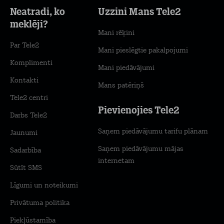
Neatradi, ko
Uzzini Mans Tele2
meklēji?
Mani rēķini
Par Tele2
Mani pieslēgtie pakalpojumi
Komplimenti
Mani piedāvājumi
Kontakti
Mans patēriņš
Tele2 centri
Pievienojies Tele2
Darbs Tele2
Saņem piedāvājumu tarifu plānam
Jaunumi
Saņem piedāvājumu mājas
Sadarbība
internetam
Sūtīt SMS
Līgumi un noteikumi
Privātuma politika
Piekļūstamība