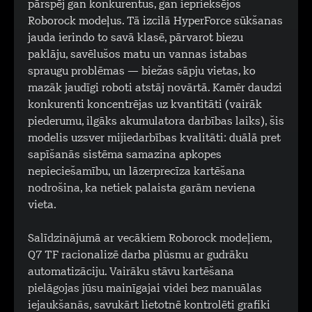
pārspēj gan konkurentus, gan iepriekšējos
Roborock modeļus. Tā izcilā HyperForce sūkšanas
jauda ierindo to savā klasē, pārvarot biezu
paklāju, savēlušos matu un vannas istabas
spraugu problēmas — biežas sāpju vietas, ko
mazāk jaudīgi roboti atstāj novārtā. Kamēr daudzi
konkurenti koncentrējas uz kvantitāti (vairāk
piederumu, ilgāks akumulatora darbības laiks), šis
modelis uzsver mijiedarbības kvalitāti: duālā pret
sapīšanās sistēma samazina apkopes
nepieciešamību, un lāzerprecīza kartēšana
nodrošina, ka netiek palaista garām neviena
vieta.
Salīdzinājumā ar vecākiem Roborock modeļiem,
Q7 TF racionalizē darba plūsmu ar gudrāku
automatizāciju. Vairāku stāvu kartēšana
pielāgojas jūsu mainīgajai videi bez manuālas
iejaukšanās, savukārt lietotnē kontrolēti grafiki