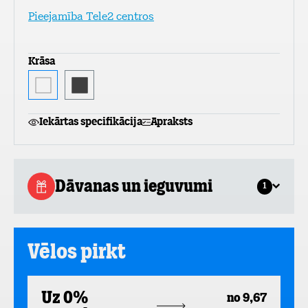
Pieejamība Tele2 centros
Krāsa
Iekārtas specifikācija
Apraksts
Dāvanas un ieguvumi
1
Vēlos pirkt
Uz 0%
no 9,67