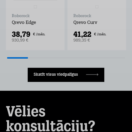
Roborock
Roborock
Qrevo Edge
Qrevo Curv
38,79
41,22
€ /mēn.
€ /mēn.
930,99 €
989,35 €
Skatīt visus viedpalīgus
Vēlies
konsultāciju?