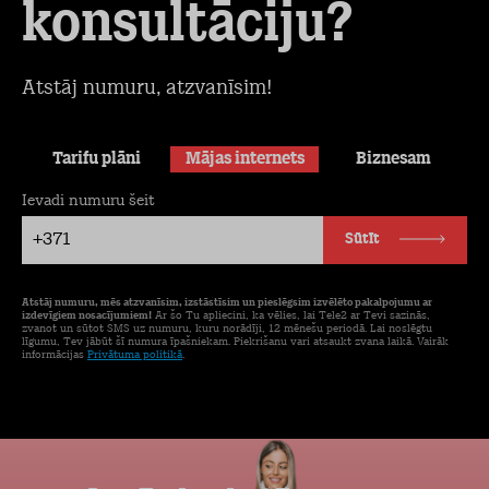
konsultāciju?
Atstāj numuru, atzvanīsim!
Tarifu plāni
Mājas internets
Biznesam
Ievadi numuru šeit
+371
Sūtīt
Atstāj numuru, mēs atzvanīsim, izstāstīsim un pieslēgsim izvēlēto pakalpojumu ar
izdevīgiem nosacījumiem!
Ar šo Tu apliecini, ka vēlies, lai Tele2 ar Tevi sazinās,
zvanot un sūtot SMS uz numuru, kuru norādīji, 12 mēnešu periodā. Lai noslēgtu
līgumu, Tev jābūt šī numura īpašniekam. Piekrišanu vari atsaukt zvana laikā. Vairāk
informācijas
Privātuma politikā
.