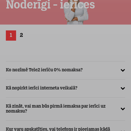
Noderīgi - ierīces
1
2
Ko nozīmē Tele2 ierīču 0% nomaksa?
Kā
ve
Kā nopirkt ierīci interneta veikalā?
Kā
ma
Kā zināt, vai man būs pirmā iemaksa par ierīci uz
nomaksu?
Kur varu apskatīties, vai telefons ir pieejamas kādā