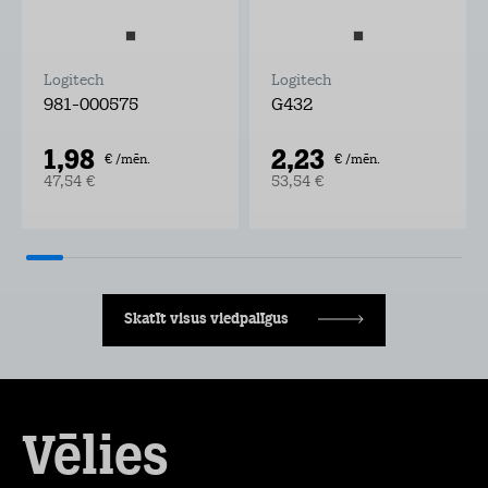
Logitech
Logitech
981-000575
G432
1,98
2,23
€ /mēn.
€ /mēn.
47,54 €
53,54 €
Skatīt visus viedpalīgus
Vēlies