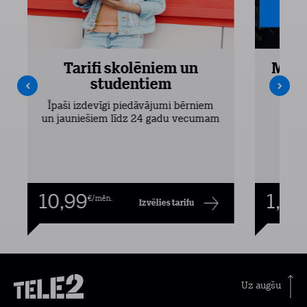
Tarifi skolēniem un
Mobi
studentiem
Pieejam
Īpaši izdevīgi piedāvājumi bērniem
un jauniešiem līdz 24 gadu vecumam
10,99
1,00
€/mēn.
Izvēlies tarifu
Uz augšu