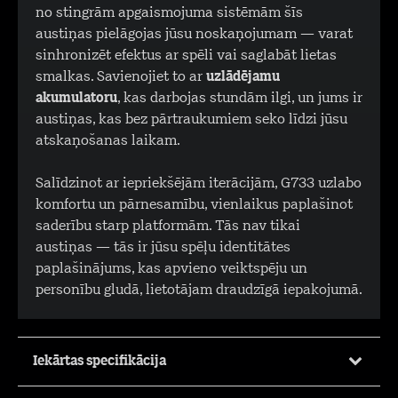
no stingrām apgaismojuma sistēmām šīs
austiņas pielāgojas jūsu noskaņojumam — varat
sinhronizēt efektus ar spēli vai saglabāt lietas
smalkas. Savienojiet to ar
uzlādējamu
akumulatoru
, kas darbojas stundām ilgi, un jums ir
austiņas, kas bez pārtraukumiem seko līdzi jūsu
atskaņošanas laikam.
Salīdzinot ar iepriekšējām iterācijām, G733 uzlabo
komfortu un pārnesamību, vienlaikus paplašinot
saderību starp platformām. Tās nav tikai
austiņas — tās ir jūsu spēļu identitātes
paplašinājums, kas apvieno veiktspēju un
personību gludā, lietotājam draudzīgā iepakojumā.
Iekārtas specifikācija