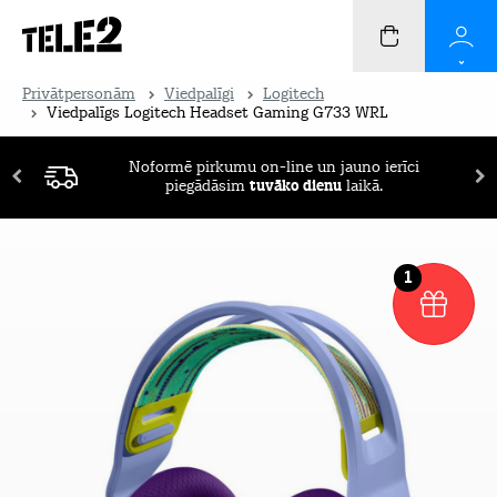
Privātpersonām
Viedpalīgi
Logitech
Viedpalīgs Logitech Headset Gaming G733 WRL
Noformē pirkumu on-line un jauno ierīci
piegādāsim
tuvāko dienu
laikā.
1