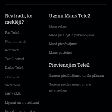
Neatradi, ko
Uzzini Mans Tele2
meklēji?
Mani rēķini
Par Tele2
Mani pieslēgtie pakalpojumi
Komplimenti
Mani piedāvājumi
Kontakti
Mans patēriņš
Tele2 centri
Pievienojies Tele2
Darbs Tele2
Saņem piedāvājumu tarifu plānam
Jaunumi
Saņem piedāvājumu mājas
Sadarbība
internetam
Sūtīt SMS
Līgumi un noteikumi
Privātuma politika