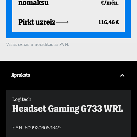
nomaksu
€/mēn.
Pirkt uzreiz
116,46 €
Visas cenas ir norādītas ar PVN.
Apraksts
Logitech
Headset Gaming G733 WRL
EAN:
5099206089549