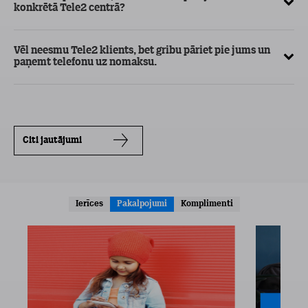
konkrētā Tele2 centrā?
Vēl neesmu Tele2 klients, bet gribu pāriet pie jums un
paņemt telefonu uz nomaksu.
Citi jautājumi
Ierīces
Pakalpojumi
Komplimenti