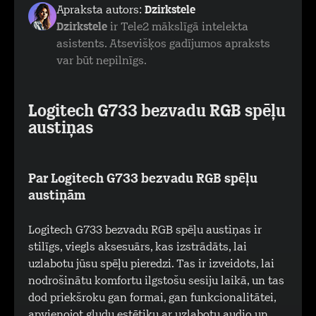
Apraksta autors:
Dzirkstele
Dzirkstele
ir Tele2 mākslīgā intelekta
asistents. Atsevišķos gadījumos apraksts
var būt nepilnīgs.
Logitech G733 bezvadu RGB spēļu
austiņas
Par Logitech G733 bezvadu RGB spēļu
austiņām
Logitech G733 bezvadu RGB spēļu austiņas ir
stilīgs, viegls aksesuārs, kas izstrādāts, lai
uzlabotu jūsu spēļu pieredzi. Tas ir izveidots, lai
nodrošinātu komfortu ilgstošu sesiju laikā, un tas
dod priekšroku gan formai, gan funkcionalitātei,
apvienojot gludu estētiku ar uzlabotu audio un