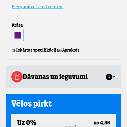
Pieejamība Tele2 centros
Krāsa
Iekārtas specifikācija
Apraksts
Dāvanas un ieguvumi
1
Vēlos pirkt
Uz 0%
no 4,85