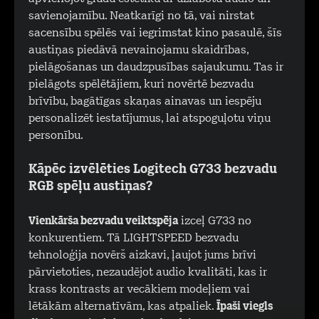
savienojamību. Neatkarīgi no tā, vai nirstat
sacensību spēlēs vai iegrimstat kino pasaulē, šīs
austiņas piedāvā nevainojamu skaidrības,
pielāgošanas un daudzpusības sajaukumu. Tas ir
pielāgots spēlētājiem, kuri novērtē bezvadu
brīvību, bagātīgas skaņas ainavas un iespēju
personalizēt iestatījumus, lai atspoguļotu viņu
personību.
Kāpēc izvēlēties Logitech G733 bezvadu
RGB spēļu austiņas?
Vienkārša bezvadu veiktspēja
izceļ G733 no
konkurentiem. Tā LIGHTSPEED bezvadu
tehnoloģija novērš aizkavi, ļaujot jums brīvi
pārvietoties, nezaudējot audio kvalitāti, kas ir
krass kontrasts ar vecākiem modeļiem vai
lētākām alternatīvām, kas atpaliek.
Īpaši viegls