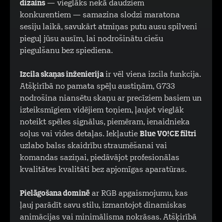
dizains
— vieglāks nekā daudziem
konkurentiem — samazina slodzi maratona
sesiju laikā, savukārt atmiņas putu ausu spilveni
pieguļ jūsu ausīm, lai nodrošinātu ciešu
piegulšanu bez spiediena.
Izcila skaņas inženierija
ir vēl viena izcila funkcija.
Atšķirībā no pamata spēļu austiņām, G733
nodrošina niansētu skaņu ar precīziem basiem un
izteiksmīgiem vidējiem toņiem, ļaujot vieglāk
noteikt spēles signālus, piemēram, ienaidnieka
soļus vai vides detaļas. Iekļautie
Blue VO!CE filtri
uzlabo balss skaidrību straumēšanai vai
komandas saziņai, piedāvājot profesionālas
kvalitātes kvalitāti bez apjomīgas aparatūras.
Pielāgošana dominē
ar RGB apgaismojumu, kas
ļauj parādīt savu stilu, izmantojot dinamiskas
animācijas vai minimālisma nokrāsas. Atšķirībā