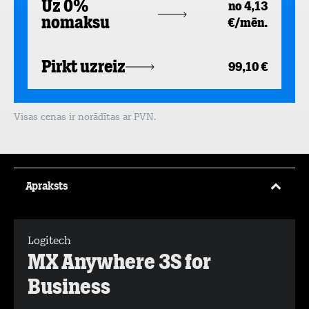
Uz 0%
no 4,13
nomaksu
€/mēn.
Pirkt uzreiz
99,10 €
Visas cenas ir norādītas ar PVN.
Apraksts
Logitech
MX Anywhere 3S for
Business