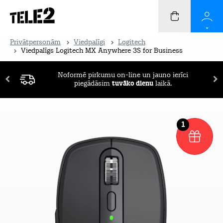
Privātpersonām
Viedpalīgi
Logitech
Viedpalīgs Logitech MX Anywhere 3S for Business
Noformē pirkumu on-line un jauno ierīci
piegādāsim
tuvāko dienu
laikā.
1