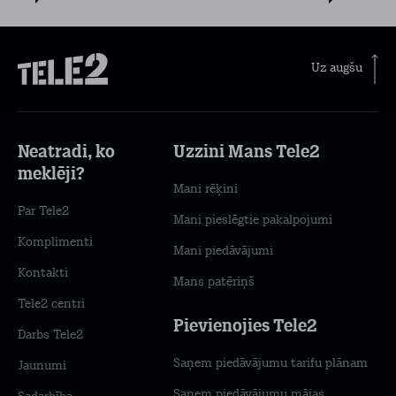
Uz augšu
Neatradi, ko
Uzzini Mans Tele2
meklēji?
Mani rēķini
Par Tele2
Mani pieslēgtie pakalpojumi
Komplimenti
Mani piedāvājumi
Kontakti
Mans patēriņš
Tele2 centri
Pievienojies Tele2
Darbs Tele2
Saņem piedāvājumu tarifu plānam
Jaunumi
Saņem piedāvājumu mājas