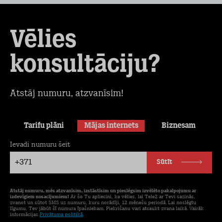
Vēlies
konsultāciju?
Atstāj numuru, atzvanīsim!
Tarifu plāni
Mājas internets
Biznesam
Ievadi numuru šeit
+371
Sūtīt
Atstāj numuru, mēs atzvanīsim, izstāstīsim un pieslēgsim izvēlēto pakalpojumu ar
izdevīgiem nosacījumiem!
Ar šo Tu apliecini, ka vēlies, lai Tele2 ar Tevi sazinās,
zvanot un sūtot SMS uz numuru, kuru norādīji, 12 mēnešu periodā. Lai noslēgtu
līgumu, Tev jābūt šī numura īpašniekam. Piekrišanu vari atsaukt zvana laikā. Vairāk
informācijas
Privātuma politikā
.