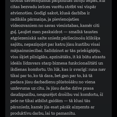
drošus savienojumus pārpildītās biroju telpās, kur
citas bezvadu ierīces varētu strēbt vai vispār
atvienoties. Godīgi sakot, klusā darbība ir
radikāla pārmaiņa, ja pievienojaties
videozvaniem no savas viesistabas, kamēr citi
guļ. Ļaujiet man paskaidrot — smalkā taustes
atgriezeniskā saite sniedz pārliecinošu klikšķa
sajūtu, nepaziņojot par katru jūsu kustību visai
mājsaimniecībai. Salīdzinot ar tās priekšgājēju,
viss šķiet pilnīgāks, apzinātāks, it kā būtu atrasts
ideāls līdzsvars starp biznesa funkcionalitāti un
ikdienas komfortu. Un lūk, kas ir svarīgi: runa nav
tikai par to, ko tā dara, bet gan par to, kā tā
padara jūsu darbadienu plūstošāku no viena
uzdevuma uz citu. Ja jūsu darba dzīve prasa
daudzpusību, neupurējot drošību vai komfortu, šī
pele ne tikai atbilst gaidām — tā klusi tās
pārsniedz, kamēr jūs esat pārāk aizņemts ar
produktīvu darbu, lai to pamanītu.