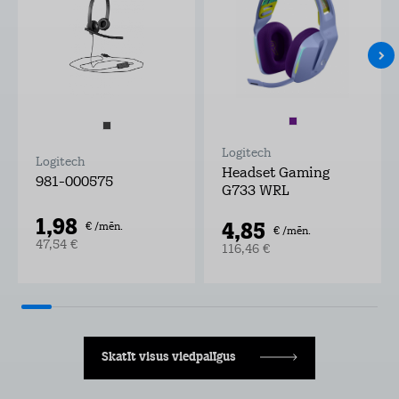
Logitech
Logitech
Headset Gaming
981-000575
G733 WRL
1,98
4,85
€ /mēn.
€ /mēn.
47,54 €
116,46 €
Skatīt visus viedpalīgus