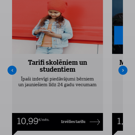
Tarifi skolēniem un
Mobi
studentiem
Pieejam
Īpaši izdevīgi piedāvājumi bērniem
un jauniešiem līdz 24 gadu vecumam
10,99
1,00
€/mēn.
Izvēlies tarifu