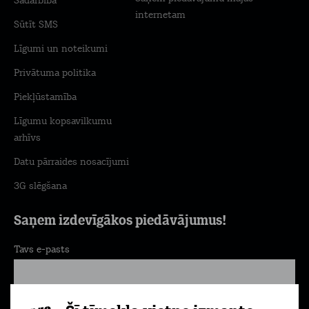
Sadarbība
internetam
Sūtīt SMS
Līgumi un noteikumi
Privātuma politika
Piekļūstamība
Līgumu kopsavilkumu
arhīvs
Datu pārraides nosacījumi
3G slēgšana
Saņem izdevīgākos piedāvājumus!
Tavs e-pasts