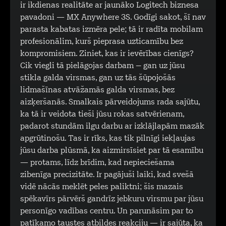
ir ikdienas realitāte ar jaunāko Logitech biznesa
pavadoni — MX Anywhere 3S. Godīgi sakot, šī nav
parasta kabatas izmēra pele; tā ir radīta mobilam
profesionālim, kurš pieprasa uzticamību bez
kompromisiem. Ziniet, kas ir ievērības cienīgs?
Cik viegli tā pielāgojas darbam – gan uz jūsu
stikla galda virsmas, gan uz tās šūpojošās
lidmašīnas atvāžamās galda virsmas, bez
aizķeršanās. Smalkais pārveidojums rada sajūtu,
ka tā ir veidota tieši jūsu rokas satvērienam,
padarot stundām ilgu darbu ar izklājlapām mazāk
apgrūtinošu. Tas ir rīks, kas tik pilnīgi iekļaujas
jūsu darba plūsmā, ka aizmirsīsiet par tā esamību
— protams, līdz brīdim, kad nepieciešama
zibenīga precizitāte. Ir pagājuši laiki, kad svešā
vidē nācās meklēt peles paliktni; šis mazais
spēkavīrs pārvērš gandrīz jebkuru virsmu par jūsu
personīgo vadības centru. Un parunāsim par to
patīkamo taustes atbildes reakciju — ir sajūta, ka