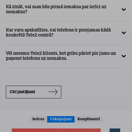
Kā zināt, vai man būs pirmā iemaksa par ierīci uz
nomaksu?
Kur varu apskatīties, vai telefons ir pieejamas kādā
konkrētā Tele2 centrā?
Vēl neesmu Tele2 klients, bet gribu pāriet pie jums un
paņemt telefonu uz nomaksu.
Citi jautājumi
Ierīces
Pakalpojumi
Komplimenti