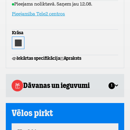
Pieejams noliktavā. Saņem jau 12.08.
Pieejamība Tele2 centros
Krāsa
Iekārtas specifikācija
Apraksts
Dāvanas un ieguvumi
1
Vēlos pirkt