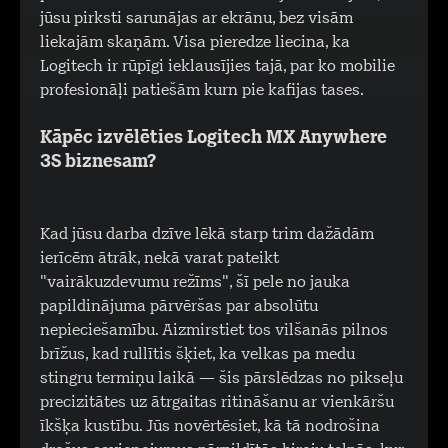
jūsu pirksti sarunājas ar ekrānu, bez visām
liekajām skaņām. Visa pieredze liecina, ka
Logitech ir rūpīgi ieklausījies tajā, par ko mobilie
profesionāļi patiešām kurn pie kafijas tases.
Kāpēc izvēlēties Logitech MX Anywhere
3S biznesam?
Kad jūsu darba dzīve lēkā starp trim dažādām
ierīcēm ātrāk, nekā varat pateikt
"vairākuzdevumu režīms", šī pele no jauka
papildinājuma pārvēršas par absolūtu
nepieciešamību. Aizmirstiet tos vilšanās pilnos
brīžus, kad rullītis šķiet, ka velkas pa medu
stingru termiņu laikā — šis pārslēdzas no pikseļu
precizitātes uz ātrgaitas ritināšanu ar vienkāršu
īkšķa kustību. Jūs novērtēsiet, kā tā nodrošina