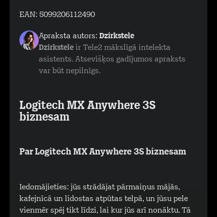
EAN:
5099206112490
Apraksta autors:
Dzirkstele
Dzirkstele
ir Tele2 mākslīgā intelekta
asistents. Atsevišķos gadījumos apraksts
var būt nepilnīgs.
Logitech MX Anywhere 3S
biznesam
Par Logitech MX Anywhere 3S biznesam
Iedomājieties: jūs strādājat pārmaiņus mājās,
kafejnīcā un lidostas atpūtas telpā, un jūsu pele
vienmēr spēj tikt līdzi, lai kur jūs arī nonāktu. Tā