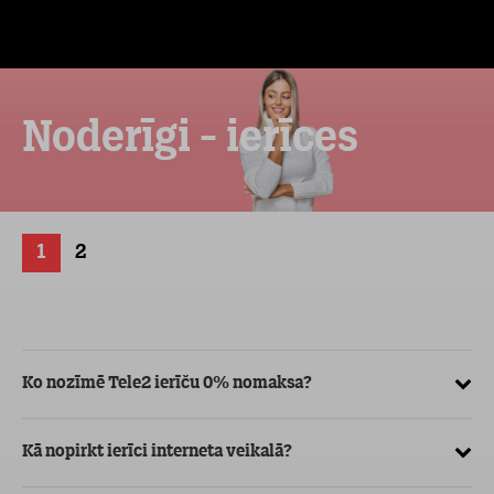
Noderīgi - ierīces
1
2
Ko nozīmē Tele2 ierīču 0% nomaksa?
Kā
ve
Kā nopirkt ierīci interneta veikalā?
Kā
ma