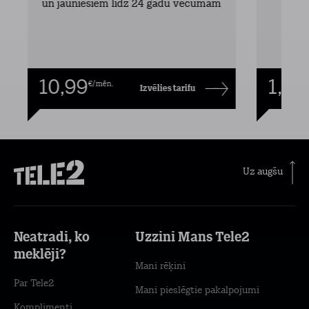
un jauniešiem līdz 24 gadu vecumam
10,99
1,00
€/mēn.
Izvēlies tarifu
Uz augšu
Neatradi, ko
Uzzini Mans Tele2
meklēji?
Mani rēķini
Par Tele2
Mani pieslēgtie pakalpojumi
Komplimenti