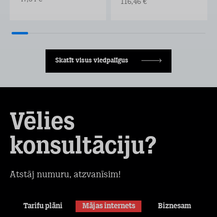
116,46 €
Skatīt visus viedpalīgus
Vēlies
konsultāciju?
Atstāj numuru, atzvanīsim!
Tarifu plāni
Mājas internets
Biznesam