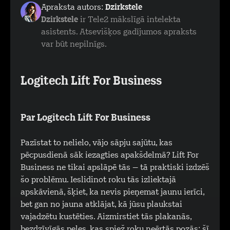
Apraksta autors:
Dzirkstele
Dzirkstele
ir Tele2 mākslīgā intelekta
asistents. Atsevišķos gadījumos apraksts
var būt nepilnīgs.
Logitech Lift For Business
Par Logitech Lift For Business
Pazīstat to nelielo, vājo sāpju sajūtu, kas
pēcpusdienā sāk iezagties apakšdelmā? Lift For
Business ne tikai apslāpē tās – tā praktiski izdzēš
šo problēmu. Ieslidinot roku tās izliektajā
apskāvienā, šķiet, ka nevis pieņemat jaunu ierīci,
bet gan no jauna atklājat, kā jūsu plaukstai
vajadzētu kustēties. Aizmirstiet tās plakanās,
bezdzīvīgās peles, kas spiež roku neērtās pozās; šī