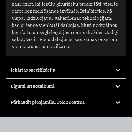
pagrieziet, lai iegūtu ķirurģisku precizitāti, visu to
darot bez meklēšanas izvēlnēs. Brīnīsieties, kā
vispār izdzīvojāt ar vakardienas tehnoloģijām,
kad šī ierīce vienkārši darbojas, klusi nodrošinot
komfortu un saglabājot jūsu datus drošībā. Godīgi
sakot, tas ir rets uzlabojums, kas atmaksājas, jau
vien ietaupot jums vilšanos.
Iekārtas specifikācija
Līgumi un noteikumi
Pārbaudīt pieejamību Tele2 centros