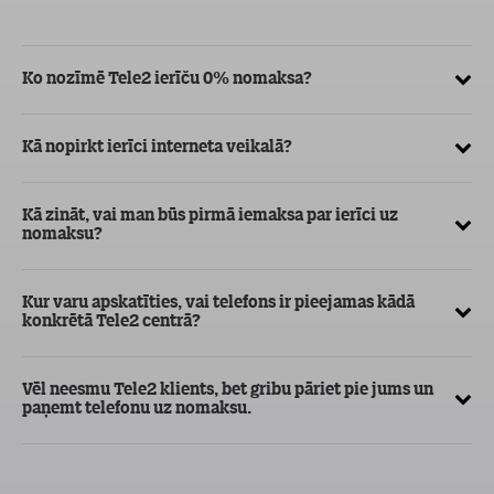
Ko nozīmē Tele2 ierīču 0% nomaksa?
Kā
ve
Kā nopirkt ierīci interneta veikalā?
Kā
ma
Kā zināt, vai man būs pirmā iemaksa par ierīci uz
nomaksu?
Kur varu apskatīties, vai telefons ir pieejamas kādā
konkrētā Tele2 centrā?
Vēl neesmu Tele2 klients, bet gribu pāriet pie jums un
paņemt telefonu uz nomaksu.