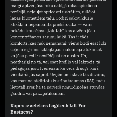
maigi aptver jūsu roku dabīgā rokasspiediena
pozīcijā, neļaujot spriedzei uzkrāties, rullējot
lapas kilometriem tālu. Godīgi sakot, klusie
klikšķi ir nepamanīta priekšrocība — vairs
nekādu traucējošu „tak-tak”, kas aizēno jūsu
koncentrēšanos sarunu laikā. Tas ir tāds
komforts, kas nāk nemanāmi: vienu brīdi esat līdz
ceļiem iegrimis izklājlapās, nākamajā atskāršat,
ka jūsu pleci ir noslīdējuši no ausīm. Un,
neatkarīgi no tā, vai esat kreilis vai labrocis, tā
pielāgojas jūsu tvērienam kā vecs draugs, kurš
vienkārši jūs saprot. Uzņēmumi slavē tās dizainu,
kas mazina atkārtotu kustību traumas (RSI), taču
lietotāji zvēr, ka tā pārvērš nogurdinošās stundas
gandrīz vai par… patīkamām.
Kāpēc izvēlēties Logitech Lift For
Business?