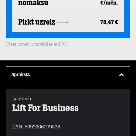
nomaksu
€/mēn.
Pirkt uzreiz
78,47 €
Visas cenas ir norādītas ar PVN.
Apraksts
Logitech
Lift For Business
EAN:
5099206099838