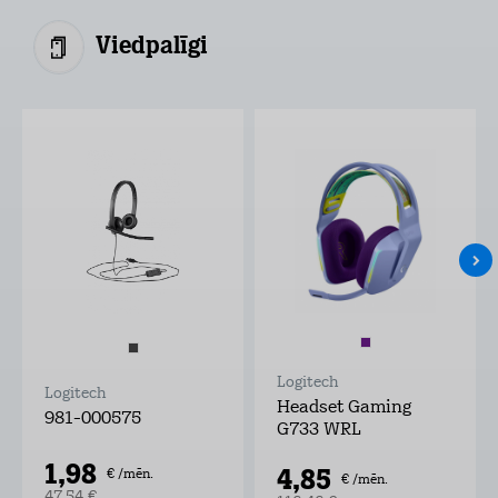
Viedpalīgi
Logitech
Logitech
Headset Gaming
981-000575
G733 WRL
1,98
4,85
€ /mēn.
€ /mēn.
47,54 €