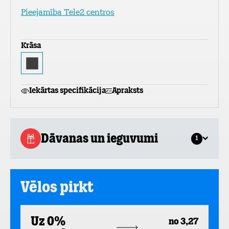
Pieejamība Tele2 centros
Krāsa
Iekārtas specifikācija
Apraksts
Dāvanas un ieguvumi
1
Vēlos pirkt
Uz 0%
no 3,27