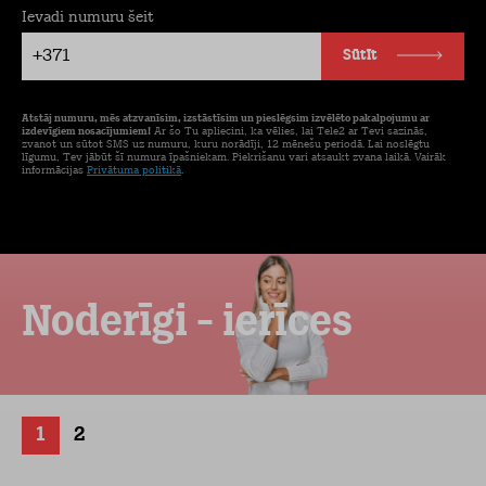
Ievadi numuru šeit
+371
Sūtīt
Atstāj numuru, mēs atzvanīsim, izstāstīsim un pieslēgsim izvēlēto pakalpojumu ar
izdevīgiem nosacījumiem!
Ar šo Tu apliecini, ka vēlies, lai Tele2 ar Tevi sazinās,
zvanot un sūtot SMS uz numuru, kuru norādīji, 12 mēnešu periodā. Lai noslēgtu
līgumu, Tev jābūt šī numura īpašniekam. Piekrišanu vari atsaukt zvana laikā. Vairāk
informācijas
Privātuma politikā
.
Noderīgi - ierīces
1
2