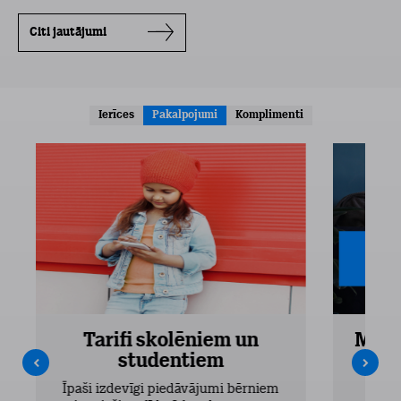
Citi jautājumi
Ierīces
Pakalpojumi
Komplimenti
Tarifi skolēniem un
Mobi
studentiem
Pieejam
Īpaši izdevīgi piedāvājumi bērniem