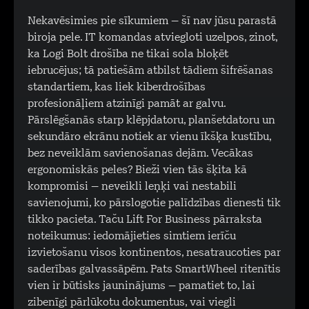
Nekavēsimies pie sīkumiem – šī nav jūsu parastā
biroja pele. IT komandas atviegloti uzelpos, zinot,
ka Logi Bolt drošība ne tikai sola bloķēt
iebrucējus; tā patiešām atbilst tādiem šifrēšanas
standartiem, kas liek kiberdrošības
profesionāļiem atzinīgi pamāt ar galvu.
Pārslēgšanās starp klēpjdatoru, planšetdatoru un
sekundāro ekrānu notiek ar vienu īkšķa kustību,
bez neveiklām savienošanas dejām. Vecākas
ergonomiskās peles? Bieži vien tās šķita kā
kompromisi – neveikli leņķi vai nestabili
savienojumi, ko pārslogotie palīdzības dienesti tik
tikko pacieta. Taču Lift For Business pārraksta
noteikumus: iedomājieties simtiem ierīču
izvietošanu visos kontinentos, nesatraucoties par
saderības galvassāpēm. Pats SmartWheel ritenītis
vien ir būtisks jauninājums – pamatiet to, lai
zibenīgi pārlūkotu dokumentus, vai viegli