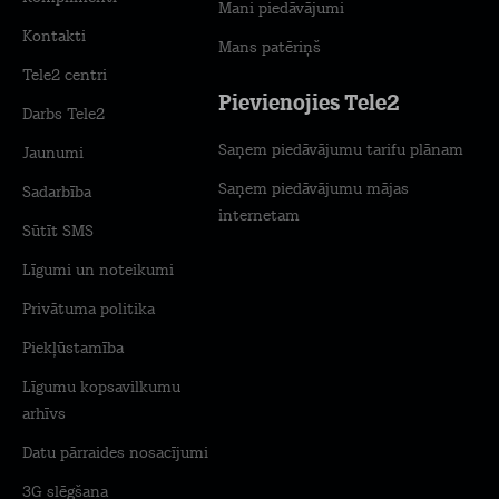
Mani piedāvājumi
Kontakti
Mans patēriņš
Tele2 centri
Pievienojies Tele2
Darbs Tele2
Saņem piedāvājumu tarifu plānam
Jaunumi
Saņem piedāvājumu mājas
Sadarbība
internetam
Sūtīt SMS
Līgumi un noteikumi
Privātuma politika
Piekļūstamība
Līgumu kopsavilkumu
arhīvs
Datu pārraides nosacījumi
3G slēgšana