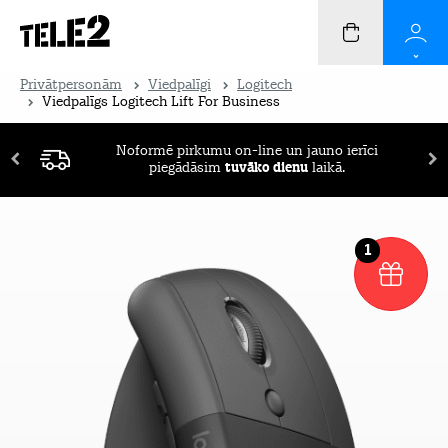
Privātpersonām
Viedpalīgi
Logitech
Viedpalīgs Logitech Lift For Business
Noformē pirkumu on-line un jauno ierīci
piegādāsim
tuvāko dienu
laikā.
1