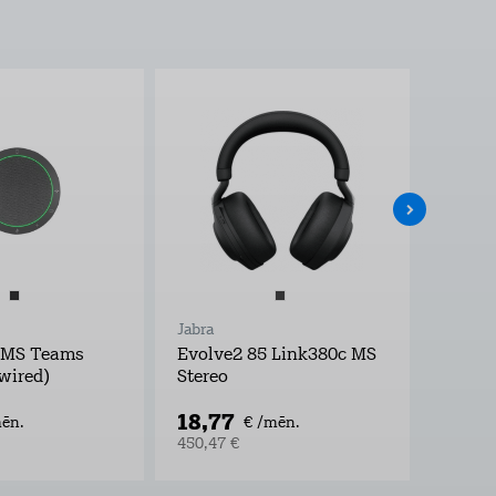
Jabra
Jabra
 MS Teams
Evolve2 85 Link380c MS
Evolv
 wired)
Stereo
Stereo
18,77
18,7
ēn.
€ /mēn.
450,47 €
450,47