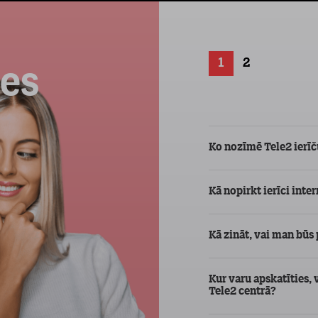
1
2
ces
Ko nozīmē Tele2 ier
Kā nopirkt ierīci inte
Kā zināt, vai man būs
Kur varu apskatīties, 
Tele2 centrā?