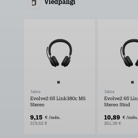
Viedpalīgi
Jabra
Jabra
Evolve2 65 Link380c MS
Evolve2 65 Li
Stereo
Stereo Stnd
9,15
10,89
€ /mēn.
€ /mēn.
219,62 €
261,38 €