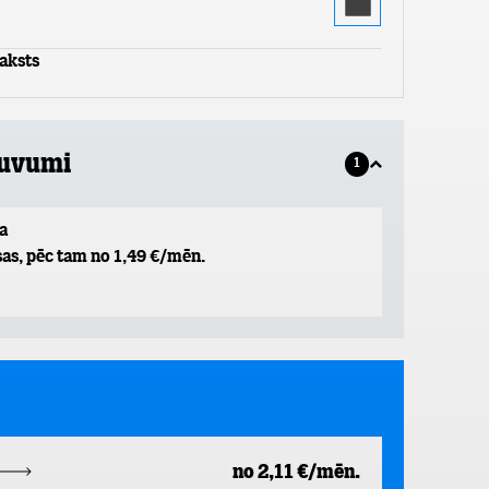
aksts
guvumi
1
a
as, pēc tam no 1,49 €/mēn.
no 2,11 €/mēn.