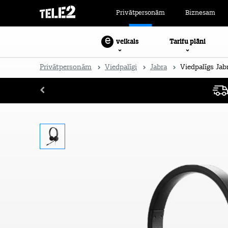
Privātpersonām
Biznesam
e
Tarifu plāni
veikals
Privātpersonām
Viedpalīgi
Jabra
Viedpalīgs Jab