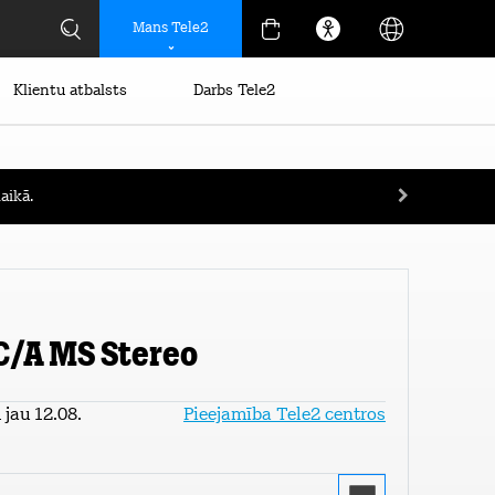
Mans Tele2
Klientu atbalsts
Darbs Tele2
aikā.
C/A MS Stereo
jau 12.08.
Pieejamība Tele2 centros