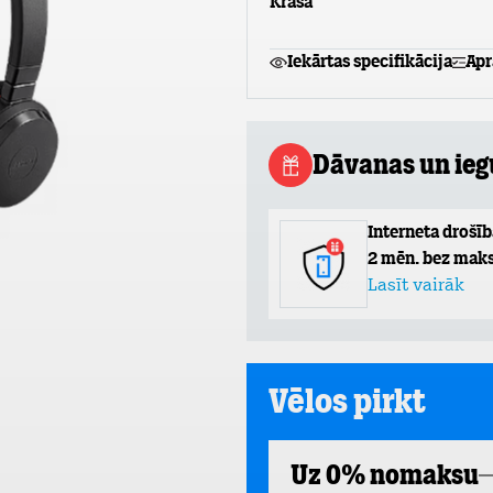
Krāsa
Iekārtas specifikācija
Apr
Dāvanas un ie
Interneta drošīb
2 mēn. bez maks
Lasīt vairāk
Vēlos pirkt
Uz 0% nomaksu