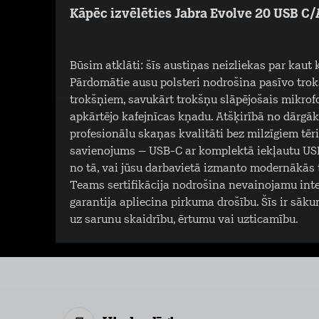
Kāpēc izvēlēties Jabra Evolve 20 USB C/
Būsim atklāti: šīs austiņas neizliekas par kaut ko
Pārdomātie ausu polsteri nodrošina pasīvo trokš
trokšņiem, savukārt trokšņu slāpējošais mikrofo
apkārtējo kafejnīcas kņadu. Atšķirībā no dārg
profesionālu skaņas kvalitāti bez milzīgiem tēr
savienojums – USB-C ar komplektā iekļautu USB
no tā, vai jūsu darbavietā izmanto modernākās
Teams sertifikācija nodrošina nevainojamu integ
garantija apliecina pirkuma drošību. Šīs ir sā
uz sarunu skaidrību, ērtumu vai uzticamību.