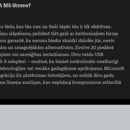
A MS Stereo?
 tādu, kas tās nav, un tieši tāpēc tās ir tik efektīvas.
ņu slāpēšanu, palīdzot tikt galā ar kaitinošajiem biroja
ns garantē, ka sarunu biedrs skaidri dzirdēs jūs, nevis
ākām un smagnējākām alternatīvām, Evolve 20 piedāvā
iņiem vai sarežģītas iestatīšanas. Divu veidu USB
-A adapteri – nozīmē, ka būsiet nodrošināts neatkarīgi
 tehnoloģijas vai vecāka gadagājuma aprīkojumu. Microsoft
rāciju šīs platformas lietotājiem, un solīdā divu gadu
kuma līmeņa austiņas, kas nepieļauj kompromisus attiecībā