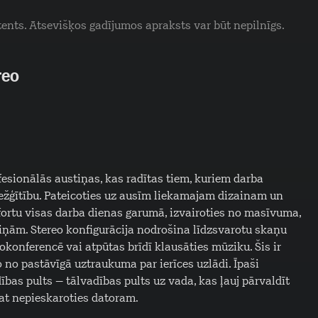
tents. Atsevišķos gadījumos apraksts var būt nepilnīgs.
reo
esionālās austiņas, kas radītas tiem, kuriem darba
arežģītību. Pateicoties uz ausīm liekamajam dizainam un
ortu visas darba dienas garumā, izvairoties no masīvuma,
tiņām. Stereo konfigurācija nodrošina līdzsvarotu skaņu
eokonferencē vai atpūtas brīdī klausāties mūziku. Šis ir
o no pastāvīgā uztraukuma par ierīces uzlādi. Īpaši
bas pults – tālvadības pults uz vada, kas ļauj pārvaldīt
pat nepieskaroties datoram.