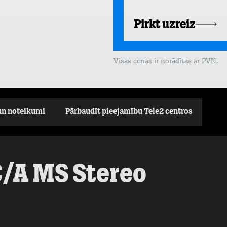
Pirkt uzreiz
Visas cenas ir norādītas ar PVN.
un noteikumi
Pārbaudīt pieejamību Tele2 centros
C/A MS Stereo