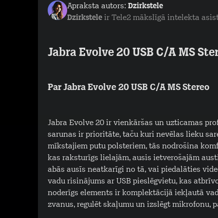
Apraksta autors:
Dzirkstele
Dzirkstele
ir Tele2 mākslīgā intelekta asis
Jabra Evolve 20 USB C/A MS Ste
Par Jabra Evolve 20 USB C/A MS Stereo
Jabra Evolve 20 ir vienkāršas un uzticamas prof
sarunas ir prioritāte, taču kuri nevēlas lieku s
mīkstajiem putu polsteriem, tās nodrošina komf
kas raksturīgs lielajām, ausis ietverošajām aus
abās ausīs neatkarīgi no tā, vai piedalāties vid
vadu risinājums ar USB pieslēgvietu, kas atbrīv
noderīgs elements ir komplektācijā iekļautā vadī
zvanus, regulēt skaļumu un izslēgt mikrofonu, 