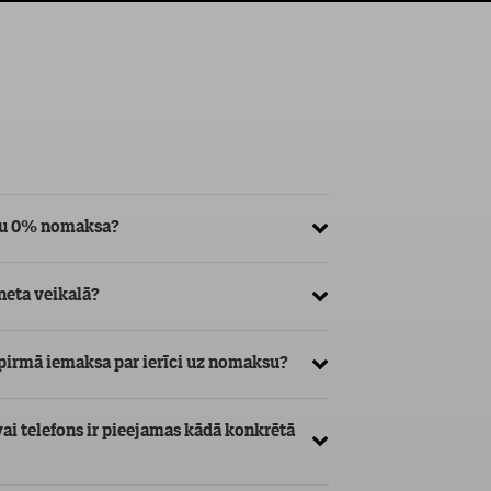
īču 0% nomaksa?
Kā var nodot atpakaļ 
rneta veikalā?
Kādām ierīču grupām
maksāšanas kārtība?
 pirmā iemaksa par ierīci uz nomaksu?
vai telefons ir pieejamas kādā konkrētā