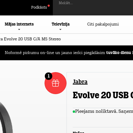
Meklēt...
Podkāsts
Mājas internets
Televīzija
Citi pakalpojumi
ra Evolve 20 USB C/A MS Stereo
Noformē pirkumu on-line un jauno ierīci piegādāsim
tuvāko dienu
l
1
Jabra
Evolve 20 USB 
Pieejams noliktavā. Saņem 