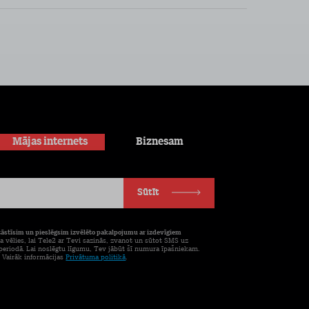
Mājas internets
Biznesam
Sūtīt
tāstīsim un pieslēgsim izvēlēto pakalpojumu ar izdevīgiem
a vēlies, lai Tele2 ar Tevi sazinās, zvanot un sūtot SMS uz
eriodā. Lai noslēgtu līgumu, Tev jābūt šī numura īpašniekam.
. Vairāk informācijas
Privātuma politikā
.