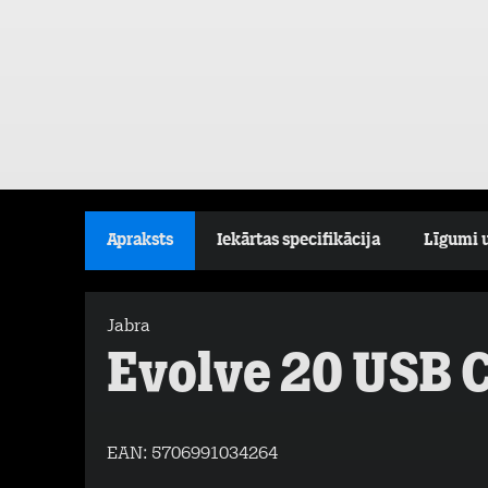
Apraksts
Iekārtas specifikācija
Līgumi 
Jabra
Evolve 20 USB 
EAN:
5706991034264