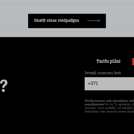
Skatīt visus viedpalīgus
Tarifu plāni
Ievadi numuru šeit
?
+371
Atstāj numuru, mēs atzvanīsim, izs
nosacījumiem!
Ar šo Tu apliecini, k
numuru, kuru norādīji, 12 mēnešu p
Piekrišanu vari atsaukt zvana laikā