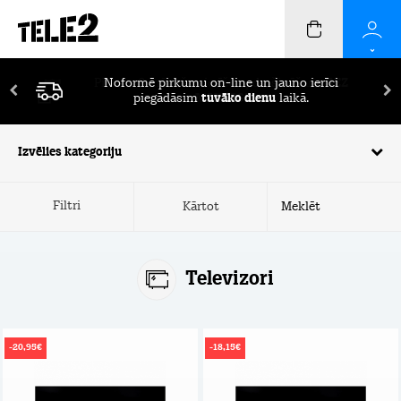
Pirmos 2 mēnešus ierīču apdrošināšana
BEZ
MAKSAS!
Izvēlies kategoriju
Filtri
Kārtot
Televizori
-20,95€
-18,15€