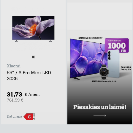
Piesakies un
laimē!
Atstāj kontaktus,
uzzini labākos tarifu
plānu un mājas
interneta
piedāvājumus pie
Tele2 un piedalies
vērtīgu baltvu
izlozē!
Xiaomi
Uzzināt vairāk
55" / S Pro Mini LED
2026
31,73
€ /mēn.
761,59 €
Piesakies un laimē!
Datu lapa