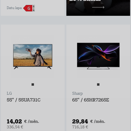
10,49 €/mēn.
Datu lapa
LG
Sharp
55" / 55UA731C
65" / 65HR7265E
14,02
29,84
€ /mēn.
€ /mēn.
336,54 €
716,18 €