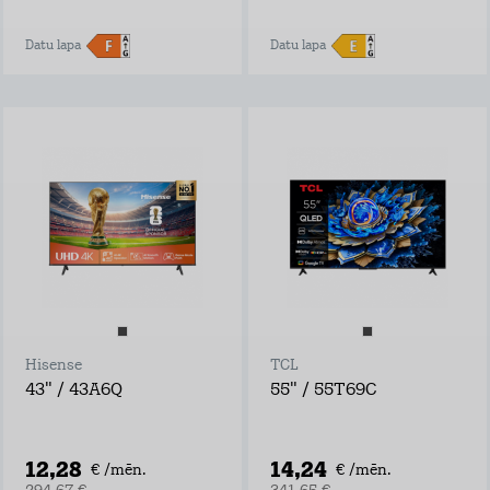
Datu lapa
Datu lapa
Hisense
TCL
43" / 43A6Q
55" / 55T69C
12,28
14,24
€ /mēn.
€ /mēn.