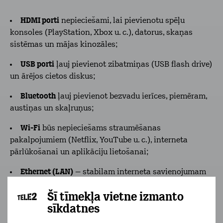
HDMI porti
nepieciešami, lai pievienotu spēļu
konsoles (PlayStation, Xbox u. c.), datorus, skaņas
sistēmas un mājas kinozāles;
USB porti
ļauj pievienot zibatmiņas (USB flash drive)
un ārējos cietos diskus;
Bluetooth
ļauj pievienot bezvadu ierīces, piemēram,
austiņas un skaļruņus;
Wi-Fi
būs nepieciešams straumēšanas
pakalpojumiem (Netflix, YouTube u. c.), interneta
pārlūkošanai un aplikāciju lietošanai;
Ethernet (LAN)
– stabilam interneta savienojumam
ar vadu.
Šī tīmekļa vietne izmanto
Pirms iegādes pārliecinies, ka televizoram ir visi
sīkdatnes
nepieciešamie savienojumi atbilstoši Tavām