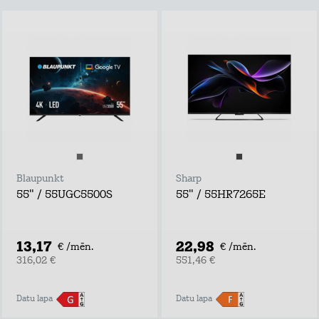
Blaupunkt
Sharp
55" / 55UGC5500S
55" / 55HR7265E
13,17
22,98
€ /mēn.
€ /mēn.
316,02 €
551,46 €
Datu lapa
Datu lapa