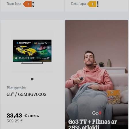
Datu lapa
Datu lapa
Go3 TV + Filmas ar
25% atlaidi
Negaidi pārraides
televīzijā, izrādes
laiks var sākties
tūlīt ar Go3 TV!
Go3 piedāvājumā:
Ekskluzīvs Go3
oriģinālsaturs
Latvijas saturs,
Blaupunkt
ārvalstu filmas un
seriāli visai
65" / 65MBG7000S
ģimenei
Vairāk nekā 30
vietējie un ārvalstu
TV kanāli
23,43
€ /mēn.
Go3 TV + Filmas ar
562,29 €
Uzzināt vairāk
25% atlaidi