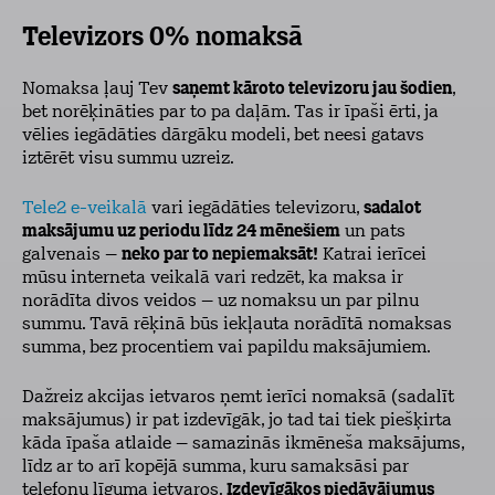
Televizors 0% nomaksā
Nomaksa ļauj Tev
saņemt kāroto televizoru jau šodien
,
bet norēķināties par to pa daļām. Tas ir īpaši ērti, ja
vēlies iegādāties dārgāku modeli, bet neesi gatavs
iztērēt visu summu uzreiz.
Tele2 e-veikalā
vari iegādāties televizoru,
sadalot
maksājumu uz periodu līdz 24 mēnešiem
un pats
galvenais –
neko par to nepiemaksāt!
Katrai ierīcei
mūsu interneta veikalā vari redzēt, ka maksa ir
norādīta divos veidos – uz nomaksu un par pilnu
summu. Tavā rēķinā būs iekļauta norādītā nomaksas
summa, bez procentiem vai papildu maksājumiem.
Dažreiz akcijas ietvaros ņemt ierīci nomaksā (sadalīt
maksājumus) ir pat izdevīgāk, jo tad tai tiek piešķirta
kāda īpaša atlaide – samazinās ikmēneša maksājums,
līdz ar to arī kopējā summa, kuru samaksāsi par
telefonu līguma ietvaros.
Izdevīgākos piedāvājumus