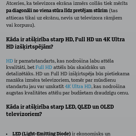
Atceries, ka televizora ekrāna izmērs collās tiek mērīts
pa diagonāli no viena stūra līdz pretējam stūrim
(tas
attiecas tikai uz ekrānu, nevis uz televizora rāmjiem
vai korpusu).
Kāda ir atšķirība starp HD, Full HD un 4K Ultra
HD izšķirtspējām?
HD
ir pamatstandarts, kas nodrošina labu attēla
kvalitāti, bet
Full HD
attēls būs skaidrāks un
detalizētāks. HD un Full HD izšķirtspēja būs pietiekama
mazāka izmēra televizoriem, tomēr par mūsdienu
standartu jau var uzskatīt
4K Ultra HD
, kas nodrošina
augstas kvalitātes attēlu par budžetam draudzīgu cenu.
Kāda ir atšķirība starp LED, QLED un OLED
televizoriem?
LED (Light-Emitting Diode)
ir ekonomisks un