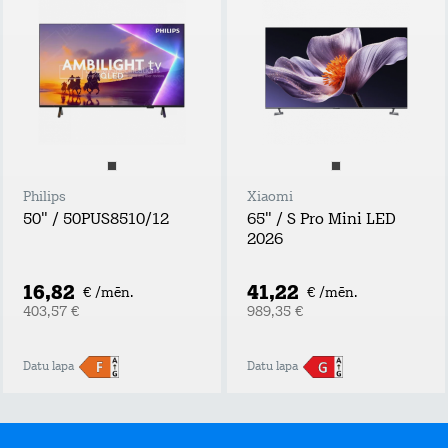
Philips
Xiaomi
50" / 50PUS8510/12
65" / S Pro Mini LED
2026
16,82
41,22
€ /mēn.
€ /mēn.
403,57 €
989,35 €
Datu lapa
Datu lapa