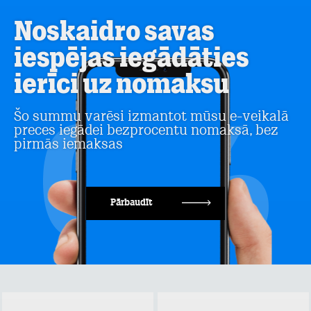
Noskaidro savas
iespējas iegādāties
ierīci uz nomaksu
Šo summu varēsi izmantot mūsu e-veikalā
preces iegādei bezprocentu nomaksā, bez
pirmās iemaksas
Pārbaudīt