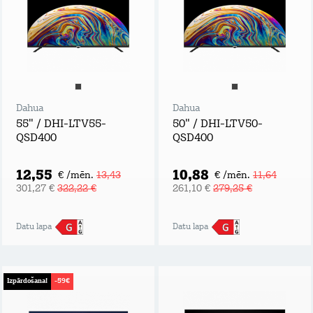
Dahua
Dahua
55" / DHI-LTV55-
50" / DHI-LTV50-
QSD400
QSD400
12,55
10,88
€ /mēn.
13,43
€ /mēn.
11,64
301,27 €
322,22 €
261,10 €
279,25 €
Datu lapa
Datu lapa
Izpārdošana!
-59€