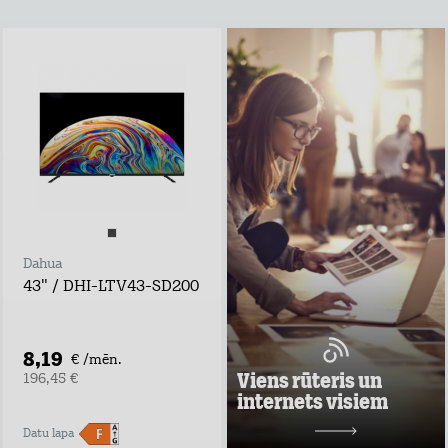
Viens rūteris un
internets visiem
Lieto rūteri visur,
kur rozete!
noformē
pieteikumu tepat
atvedīsim bez
maksas
ņem rūteri līdzi un
lieto internetu
Dahua
visur
43" / DHI-LTV43-SD200
Pārbaudi, kas
vislabāk der tavā
adresē un noformē
darījumu!
8,19
€ /mēn.
Uzzināt vairāk
Viens rūteris un
196,45 €
internets visiem
10,98 €/mēn.
Datu lapa