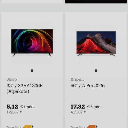
Sharp
Xiaomi
32" / 32HA1205E
55" / A Pro 2026
(Atpakots)
5,12
17,32
€ /mēn.
€ /mēn.
122,87 €
415,67 €