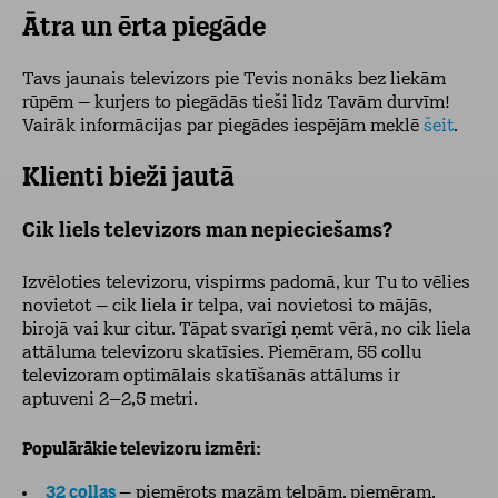
Ātra un ērta piegāde
Tavs jaunais televizors pie Tevis nonāks bez liekām
rūpēm – kurjers to piegādās tieši līdz Tavām durvīm!
Vairāk informācijas par piegādes iespējām meklē
šeit
.
Klienti bieži jautā
Cik liels televizors man nepieciešams?
Izvēloties televizoru, vispirms padomā, kur Tu to vēlies
novietot – cik liela ir telpa, vai novietosi to mājās,
birojā vai kur citur. Tāpat svarīgi ņemt vērā, no cik liela
attāluma televizoru skatīsies. Piemēram, 55 collu
televizoram optimālais skatīšanās attālums ir
aptuveni 2–2,5 metri.
Populārākie televizoru izmēri:
32 collas
– piemērots mazām telpām, piemēram,