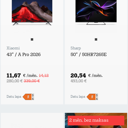
Xiaomi
Sharp
43" / A Pro 2026
50" / 50HR7265E
11,67
20,54
€ /mēn.
14,12
€ /mēn.
280,00 €
339,00 €
493,00 €
Datu lapa
Datu lapa
2 mēn. bez maksas
Rēķinu