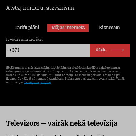
Atstāj numuru, atzvanīsim!
Tarifu plāni
Mājas internets
Biznesam
Ievadi numuru šeit
+371
Sūtīt
Atstāj numuru, mēs atzvanīsim, izstāstīsim un pieslēgsim izvēlēto pakalpojumu ar
izdevīgiem nosacījumiem!
Ar šo Tu apliecini, ka vēlies, lai Tele2 ar Tevi sazinās,
zvanot un sūtot SMS uz numuru, kuru norādīji, 12 mēnešu periodā. Lai noslēgtu
līgumu, Tev jābūt šī numura īpašniekam. Piekrišanu vari atsaukt zvana laikā. Vairāk
informācijas
Privātuma politikā
.
Televizors – vairāk nekā televīzija