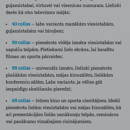
guļamistabai, virtuvei vai viesnīcas numuram. Lieliski
derēs kā otrs televizors mājās;
43 collas
– labs variants mazākām viesistabām,
guļamistabām vai birojiem;
50 collas
– piemērots vidēja izmēra viesistabām vai
sapulču telpām. Pietiekami liels ekrāns, lai baudītu
filmas un sporta pārraides;
55 collas
– universāls izmērs, lieliski piemērots
plašākām viesistabām, mājas kinozālēm, lielākām
konferenču zālēm. Labs variants, ja vēlies gūt
iespaidīgu skatīšanās pieredzi;
65 collas
– īstiem kino un sporta cienītājiem. Ideāli
piemērots lielām viesistabām vai mājas kinozālēm, kā
arī prezentācijām lielās sanāksmju telpās, semināros
vai pasākumu vizuālajiem risinājumiem.