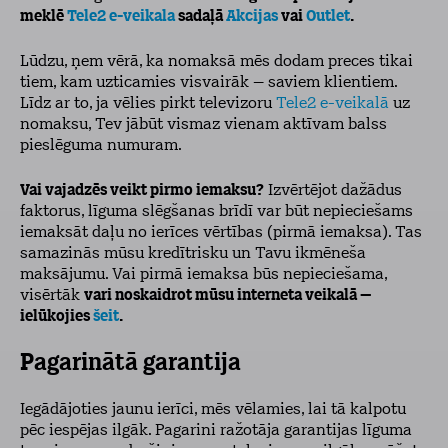
meklē
Tele2 e-veikala
sadaļā
Akcijas
vai
Outlet
.
Lūdzu, ņem vērā, ka nomaksā mēs dodam preces tikai
tiem, kam uzticamies visvairāk – saviem klientiem.
Līdz ar to, ja vēlies pirkt televizoru
Tele2 e-veikalā
uz
nomaksu, Tev jābūt vismaz vienam aktīvam balss
pieslēguma numuram.
Vai vajadzēs veikt pirmo iemaksu?
Izvērtējot dažādus
faktorus, līguma slēgšanas brīdī var būt nepieciešams
iemaksāt daļu no ierīces vērtības (pirmā iemaksa). Tas
samazinās mūsu kredītrisku un Tavu ikmēneša
maksājumu. Vai pirmā iemaksa būs nepieciešama,
visērtāk
vari noskaidrot mūsu interneta veikalā –
ielūkojies
šeit
.
Pagarinātā garantija
Iegādājoties jaunu ierīci, mēs vēlamies, lai tā kalpotu
pēc iespējas ilgāk. Pagarini ražotāja garantijas līguma