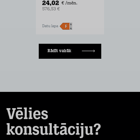
24,02
€ /mēn.
576,53 €
Datu lapa
Rādīt vairāk
Vēlies
konsultāciju?