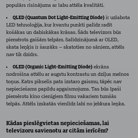
populārs risinājums ar labu attēla kvalitāti.
QLED (Quantum Dot Light-Emitting Diode)
ir uzlabota
LED tehnoloģija, kur kvantu punkti palīdz radīt
košākas un dabiskākas krāsas. Šāds televizors būs
piemērots gaišām telpām. Salīdzinājumā ar OLED,
skata leņķis ir šaurāks – skatoties no sāniem, attēls
nav tik dzidrs.
OLED (Organic Light-Emitting Diode)
ekrāns
nodrošina attēlu ar augstu kontrastu un dziļus melnos
toņus. Katrs pikselis pats izstaro gaismu, tāpēc nav
nepieciešams papildu apgaismojums. Tas būs īpaši
piemērots kino cienīgiem filmu vakariem tumšās
telpās. Attēls izskatās vienlīdz labi no jebkura leņka.
Kādas pieslēgvietas nepieciešamas, lai
televizoru savienotu ar citām ierīcēm?