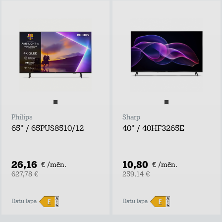
Philips
Sharp
65" / 65PUS8510/12
40" / 40HF3265E
26,16
10,80
€ /mēn.
€ /mēn.
627,78 €
259,14 €
Datu lapa
Datu lapa