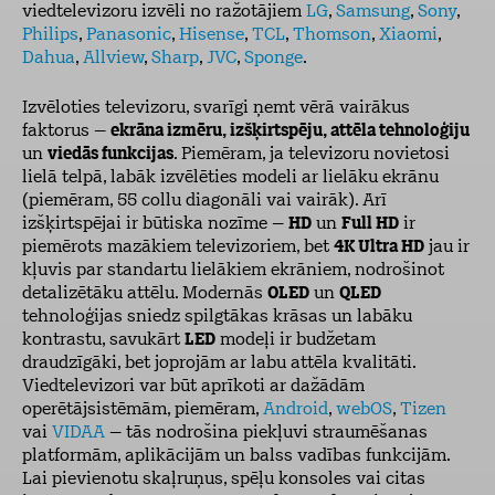
viedtelevizoru izvēli no ražotājiem
LG
,
Samsung
,
Sony
,
Philips
,
Panasonic
,
Hisense
,
TCL
,
Thomson
,
Xiaomi
,
Dahua
,
Allview
,
Sharp
,
JVC
,
Sponge
.
Izvēloties televizoru, svarīgi ņemt vērā vairākus
faktorus –
ekrāna izmēru, izšķirtspēju, attēla tehnoloģiju
un
viedās funkcijas
. Piemēram, ja televizoru novietosi
lielā telpā, labāk izvēlēties modeli ar lielāku ekrānu
(piemēram, 55 collu diagonāli vai vairāk). Arī
izšķirtspējai ir būtiska nozīme –
HD
un
Full HD
ir
piemērots mazākiem televizoriem, bet
4K Ultra HD
jau ir
kļuvis par standartu lielākiem ekrāniem, nodrošinot
detalizētāku attēlu. Modernās
OLED
un
QLED
tehnoloģijas sniedz spilgtākas krāsas un labāku
kontrastu, savukārt
LED
modeļi ir budžetam
draudzīgāki, bet joprojām ar labu attēla kvalitāti.
Viedtelevizori var būt aprīkoti ar dažādām
operētājsistēmām, piemēram,
Android
,
webOS
,
Tizen
vai
VIDAA
– tās nodrošina piekļuvi straumēšanas
platformām, aplikācijām un balss vadības funkcijām.
Lai pievienotu skaļruņus, spēļu konsoles vai citas