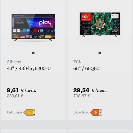
Allview
TCL
43" / 43iPlay6200-U
65" / 65Q6C
9,61
29,54
€ /mēn.
€ /mēn.
230,61 €
708,87 €
Datu lapa
Datu lapa