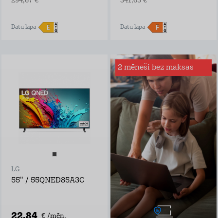
294,67 €
341,65 €
Datu lapa
Datu lapa
2 mēneši bez maksas
Interneta drošība
mājai
Sērfo internetā droši
– mēs būsim tava
digitālā glābšanas
veste!
Ar Interneta Drošību
būsi pasargāts no:
inficētām vietnēm
viltus veikaliem,
LG
bankām un
personām, kuras
55" / 55QNED85A3C
vēlas iegūt tavus
bankas datus
programmām, kas
mēģina iekļaut
22,84
€ /mēn.