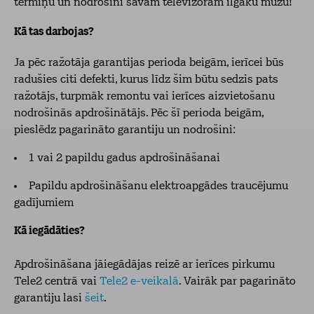
termiņu un nodrošini savam televizoram ilgāku mūžu!
Kā tas darbojas?
Ja pēc ražotāja garantijas perioda beigām, ierīcei būs
radušies citi defekti, kurus līdz šim būtu sedzis pats
ražotājs, turpmāk remontu vai ierīces aizvietošanu
nodrošinās apdrošinātājs. Pēc šī perioda beigām,
pieslēdz pagarināto garantiju un nodrošini:
1 vai 2 papildu gadus apdrošināšanai
Papildu apdrošināšanu elektroapgādes traucējumu
gadījumiem
Kā iegādāties?
Apdrošināšana jāiegādājas reizē ar ierīces pirkumu
Tele2 centrā vai
Tele2 e-veikalā
. Vairāk par pagarināto
garantiju lasi
šeit
.