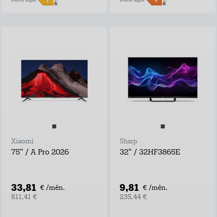
Datu lapa
Datu lapa
Xiaomi
Sharp
75" / A Pro 2026
32" / 32HF3865E
33,81
9,81
€ /mēn.
€ /mēn.
811,41 €
235,44 €