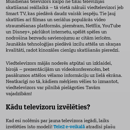
Mūsdienās televizors kalpo ne tikai televīzijas
skatīšanai reāllaikā – tā vietā nākuši viedtelevizori jeb
Smart TV, kas piedāvā daudz vairāk iespēju. Tie ļauj
skatīties arī filmas un seriālus populārās video
straumēšanas platformās, piemēram, Netflix, YouTube
un Disney+, pārlūkot internetu, spēlēt spēles un
nodrošina bezvadu savienojumu ar citām ierīcēm.
Jaunākās tehnoloģijas piedāvā izcilu attēla un skaņas
kvalitāti, radot kinozāles cienīgu skatīšanās pieredzi.
Viedtelevizors mājās noderēs atpūtai un izklaidei,
birojā – prezentācijām un videokonferencēm, bet
pasākumos attēlos vēlamo informāciju uz lielā ekrāna.
Neatkarīgi no tā, kādiem mērķiem vēlies to izmantot,
viedtelevizors var pilnībā pielāgoties Tavām
vajadzībām!
Kādu televizoru izvēlēties?
Kad esi nolēmis par jauna
televizora iegādi, laiks
izvēlēties īsto modeli!
Tele2 e-veikalā
atradīsi plašu