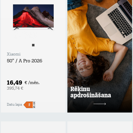
apdrošināšana
Tavs atbalsta plecs
bezdarba vai
ilgstošas darba
nespējas gadījumā!
Apdrošināšanas
summa: rēķina
summas apmērs,
nepārsniedzot 60
EUR / mēn.;
Xiaomi
Maksimālais
50" / A Pro 2026
atlīdzības periods
līdz 6 mēnešiem;
Maksimālā
atlīdzības summa:
16,49
€ /mēn.
līdz 360 EUR.
Rēķinu
395,74 €
apdrošināšana
Uzzināt vairāk
Datu lapa
2 mēn. bez maksas
pēc tam
1,99