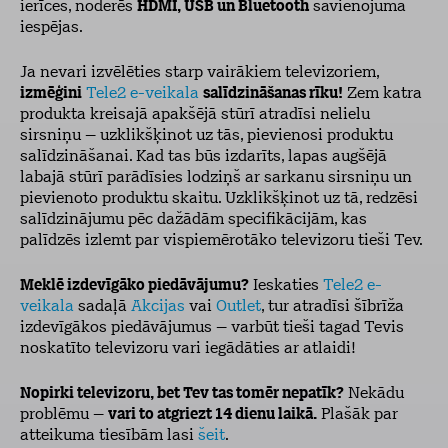
ierīces, noderēs
HDMI, USB un Bluetooth
savienojuma
iespējas.
Ja nevari izvēlēties starp vairākiem televizoriem,
izmēģini
Tele2 e-veikala
salīdzināšanas rīku!
Zem katra
produkta kreisajā apakšējā stūrī atradīsi nelielu
sirsniņu – uzklikšķinot uz tās, pievienosi produktu
salīdzināšanai. Kad tas būs izdarīts, lapas augšējā
labajā stūrī parādīsies lodziņš ar sarkanu sirsniņu un
pievienoto produktu skaitu. Uzklikšķinot uz tā, redzēsi
salīdzinājumu pēc dažādām specifikācijām, kas
palīdzēs izlemt par vispiemērotāko televizoru tieši Tev.
Meklē izdevīgāko piedāvājumu?
Ieskaties
Tele2 e-
veikala
sadaļā
Akcijas
vai
Outlet
, tur atradīsi šībrīža
izdevīgākos piedāvājumus – varbūt tieši tagad Tevis
noskatīto televizoru vari iegādāties ar atlaidi!
Nopirki televizoru, bet Tev tas tomēr nepatīk?
Nekādu
problēmu –
vari to atgriezt 14 dienu laikā.
Plašāk par
atteikuma tiesībām lasi
šeit
.