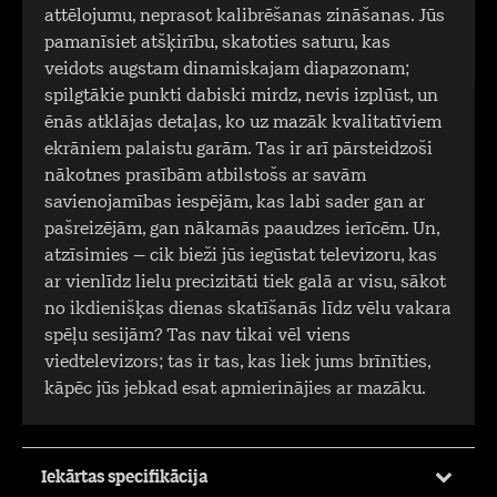
attēlojumu, neprasot kalibrēšanas zināšanas. Jūs
pamanīsiet atšķirību, skatoties saturu, kas
veidots augstam dinamiskajam diapazonam;
spilgtākie punkti dabiski mirdz, nevis izplūst, un
ēnās atklājas detaļas, ko uz mazāk kvalitatīviem
ekrāniem palaistu garām. Tas ir arī pārsteidzoši
nākotnes prasībām atbilstošs ar savām
savienojamības iespējām, kas labi sader gan ar
pašreizējām, gan nākamās paaudzes ierīcēm. Un,
atzīsimies – cik bieži jūs iegūstat televizoru, kas
ar vienlīdz lielu precizitāti tiek galā ar visu, sākot
no ikdienišķas dienas skatīšanās līdz vēlu vakara
spēļu sesijām? Tas nav tikai vēl viens
viedtelevizors; tas ir tas, kas liek jums brīnīties,
kāpēc jūs jebkad esat apmierinājies ar mazāku.
Iekārtas specifikācija