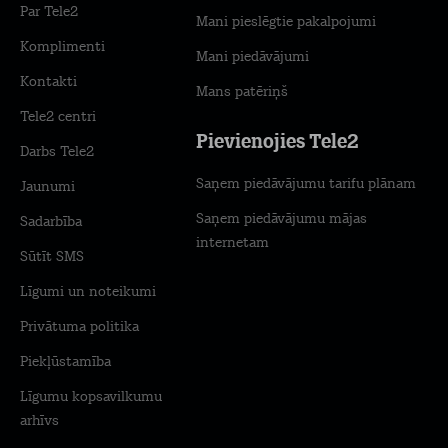
Par Tele2
Mani pieslēgtie pakalpojumi
Komplimenti
Mani piedāvājumi
Kontakti
Mans patēriņš
Tele2 centri
Pievienojies Tele2
Darbs Tele2
Saņem piedāvājumu tarifu plānam
Jaunumi
Saņem piedāvājumu mājas
Sadarbība
internetam
Sūtīt SMS
Līgumi un noteikumi
Privātuma politika
Piekļūstamība
Līgumu kopsavilkumu
arhīvs