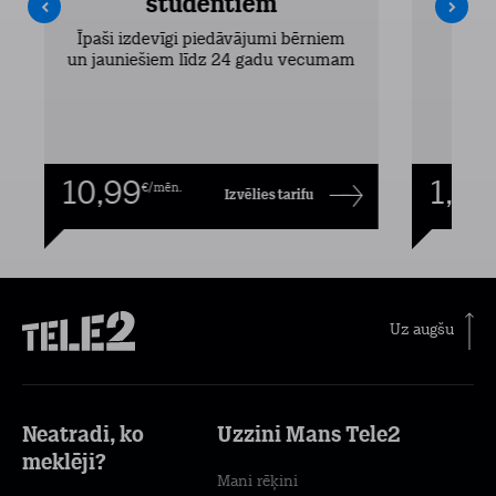
studentiem
Pieejam
Īpaši izdevīgi piedāvājumi bērniem
un jauniešiem līdz 24 gadu vecumam
10,99
1,00
€/mēn.
Izvēlies tarifu
Uz augšu
Neatradi, ko
Uzzini Mans Tele2
meklēji?
Mani rēķini