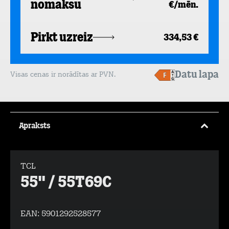
nomaksu
€/mēn.
Pirkt uzreiz
334,53 €
Datu lapa
Visas cenas ir norādītas ar PVN.
Apraksts
TCL
55" / 55T69C
EAN:
5901292528577