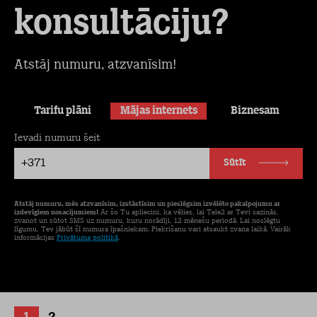
konsultāciju?
Atstāj numuru, atzvanīsim!
Tarifu plāni
Mājas internets
Biznesam
Ievadi numuru šeit
+371
Sūtīt
Atstāj numuru, mēs atzvanīsim, izstāstīsim un pieslēgsim izvēlēto pakalpojumu ar
izdevīgiem nosacījumiem!
Ar šo Tu apliecini, ka vēlies, lai Tele2 ar Tevi sazinās,
zvanot un sūtot SMS uz numuru, kuru norādīji, 12 mēnešu periodā. Lai noslēgtu
līgumu, Tev jābūt šī numura īpašniekam. Piekrišanu vari atsaukt zvana laikā. Vairāk
informācijas
Privātuma politikā
.