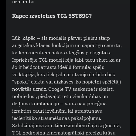
uzmanību.
Kāpēc izvēlēties TCL 55T69C?
Lūk, kāpēc – šis modelis pārvar plaisu starp
augstākās klases funkcijām un saprātīgu cenu tā,
ka konkurentiem nākas steigšus pielāgoties.
Iepriekšējie TCL modeļi bija labi, taču šķiet, ka ar
šo ir beidzot atrasta ideālā formula: spēļu
veiktspēja, kas tiek galā ar strauju darbību bez
"spoku" efekta vai aizkaves, ko nopietni spēlētāji
novērtēs uzreiz. Google TV saskarne ir skaisti
nobriedusi, piedāvājot retu vienkāršības un
dziļuma kombināciju – vairs nav jāmēģina
izrakties cauri izvēlnēm, lai atrastu savu
iecienītāko straumēšanas pakalpojumu.
Salīdzinājumā ar citiem zīmoliem šajā segmentā,
TCL nodrošina kinematogrāfiski precīzu krāsu