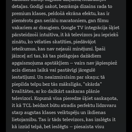
detaļas. Godīgi sakot, bezrāmja dizains rada to
premium klases, peldošā ekrāna efektu, kas ir
piemērots gan seriālu maratoniem, gan filmu
vakariem ar draugiem. Google TV integrācija šķiet
pārsteidzoši intuitīva, it kā televizors jau iepriekš
zinātu, ko vēlaties skatīties, piedāvājot
ieteikumus, kas nav nejauši minējumi. Īpaši
jāizceļ arī tas, kā tas pielāgojas dažādiem
apgaismojuma apstākļiem – vairs nav jāpiespiež
acis dienas laikā vai pastāvīgi jāregulē
iestatījumi. Un neaizmirsīsim par skaņu; tā
piepilda telpu bez tās mākslīgās, "skārda"
kvalitātes, ar ko dažkārt saskaras plānie
televizori. Kopumā visa pieredze šķiet saskaņota,
it kā TCL beidzot būtu atradis perfektu līdzsvaru
starp augstas klases veiktspēju un ikdienas
lietojamību. Tas ir tāds televizors, kas izslēgts it
kā izzūd telpā, bet ieslēgts – piesaista visu