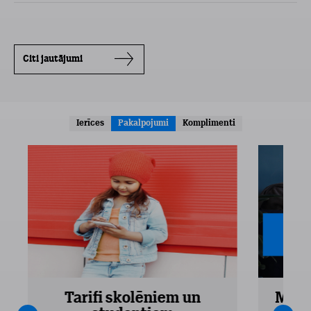
Citi jautājumi
Ierīces
Pakalpojumi
Komplimenti
Tarifi skolēniem un
Mobi