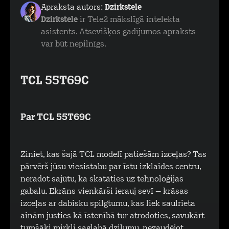
Apraksta autors:
Dzirkstele
Dzirkstele
ir Tele2 mākslīgā intelekta
asistents. Atsevišķos gadījumos apraksts
var būt nepilnīgs.
TCL 55T69C
Par TCL 55T69C
Ziniet, kas šajā TCL modelī patiešām izceļas? Tas
pārvērš jūsu viesistabu par īstu izklaides centru,
neradot sajūtu, ka skatāties uz tehnoloģijas
gabalu. Ekrāns vienkārši ierauj sevī – krāsas
izceļas ar dabisku spilgtumu, kas liek saulrieta
ainām justies kā īstenībā tur atrodoties, savukārt
tumšāki mirkļi saglabā dziļumu, nezaudējot