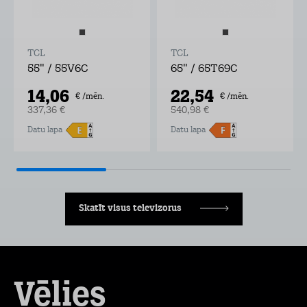
TCL
TCL
55" / 55V6C
65" / 65T69C
14,06
22,54
€ /mēn.
€ /mēn.
337,36 €
540,98 €
Datu lapa
Datu lapa
Skatīt visus televizorus
Vēlies