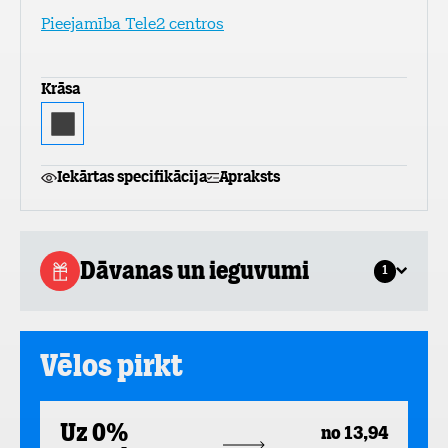
Pieejamība Tele2 centros
Krāsa
Iekārtas specifikācija
Apraksts
Dāvanas un ieguvumi
1
Vēlos pirkt
Uz 0%
no 13,94