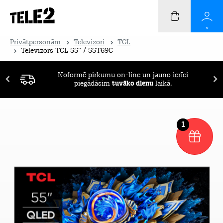
Privātpersonām
Televizori
TCL
Televizors TCL 55" / 55T69C
Noformē pirkumu on-line un jauno ierīci
piegādāsim
tuvāko dienu
laikā.
1