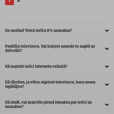
1
2
Ko nozīmē Tele2 ierīču 0% nomaksa?
Vē
pa
Pasūtīju televizoru. Vai kurjers uznesīs to augšā uz
dzīvokli?
Kā
ma
Kā nopirkt ierīci interneta veikalā?
Vē
ka
Kā rīkoties, ja vēlos atgriezt televizoru, kuru nesen
iegādājos?
Kā
Kā zināt, vai man būs pirmā iemaksa par ierīci uz
nomaksu?