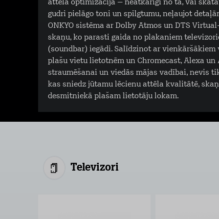
attēla optimizācija – neatkarīgi no tā, vai skat
gudri pielāgo toni un spilgtumu, neļaujot detaļ
ONKYO sistēma ar Dolby Atmos un DTS Virtual-X
skaņu, ko parasti gaida no plakaniem televizori
(soundbar) iegādi. Salīdzinot ar vienkāršākiem 
plašu vietu lietotnēm un Chromecast, Alexa un 
straumēšanai un viedās mājas vadībai, nevis tik
kas sniedz jūtamu lēcienu attēla kvalitātē, ska
desmitniekā plašam lietotāju lokam.
Televizori