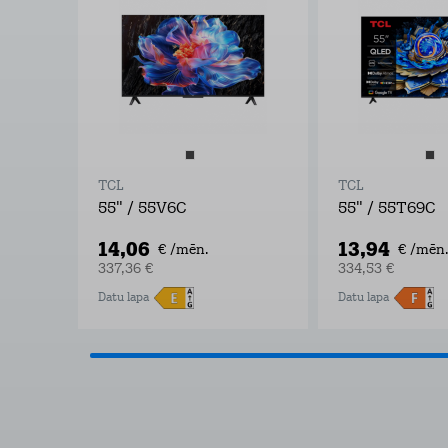
TCL
TCL
55" / 55V6C
55" / 55T69C
14,06
13,94
€ /mēn.
€ /mēn.
337,36 €
334,53 €
Datu lapa
Datu lapa