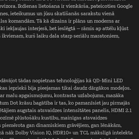
vizora. Ikdienas lietošana ir vienkārša, pateicoties Google
nes, ieteikumus un jūsu skatīšanās sarakstu vienā
alss komandām. Tā kā dizains ir plāns un moderns ar
ki iekļaujas interjerā, bet ieslēgtā – rāmis ap attēlu kļūst
 ikvienam, kurš laiku dala starp seriālu maratoniem,
piedāvājot tādas nopietnas tehnoloģijas kā QD-Mini LED
s iepriekš bija pieejamas tikai daudz dārgākos modeļos.
a ar malu apgaismojumu, kontrasta uzlabojums, mazāka
um Dot krāsu bagātība ir tas, ko pamanīsiet jau pirmajās
ētājiem augstais atsvaidzes intensitātes panelis, HDMI 2.1
ozīmē plūstošāku kustību, mainīgas atsvaidzes
kas piemērota gan dinamiskiem grāvējiem, gan lēnākām,
kā nāk Dolby Vision IQ, HDR10+ un TCL mākslīgā intelekta