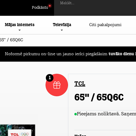
Meklēt...
Podkāsts
Mājas internets
Televīzija
Citi pakalpojumi
65" / 65Q6C
Noformē pirkumu on-line un jauno ierīci piegādāsim
tuvāko dienu
l
1
TCL
65" / 65Q6C
Pieejams noliktavā. Saņem 