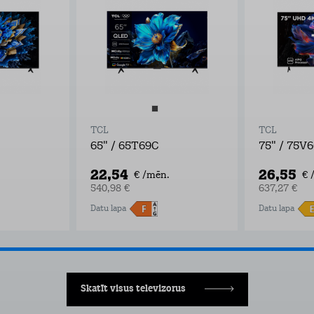
TCL
TCL
65" / 65T69C
75" / 75V
22,54
26,55
€ /mēn.
€ 
540,98 €
637,27 €
Datu lapa
Datu lapa
Skatīt visus televizorus