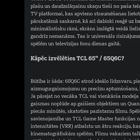
plašu un daudzslāņainu skaņu tieši no paša tele
TV platformai, kas apvieno straumēšanas lietot
pārskatāmā saskarnē, kā arī dabiski reaģē uz b
minimālistisku rāmi, ekrāns izslēgtā veidā lielis
gandrīz nemanāms. Tas ir universāls risinājums
spēlēm un televīzijas fonu dienas gaitā.
Kāpēc izvēlēties TCL 65" / 65Q6C?
Būtība ir šāda: 65Q6C atrod ideālo līdzsvaru, 
aizmugurgaismojumu un precīzu aptumšošanu, ka
Ja pārejat no vecāka TCL vai vienkārša modeļ
gaismas noplūde ap gaišiem objektiem un Quant
piecās minūtēs, skatoties pazīstamu filmu. Spēl
savienojamība un TCL Game Master funkcijas n
intensitātes (VRR) atbalstu un ātru reakciju, 
kinematogrāfiskām spēlēm. Filmu vakariem tal