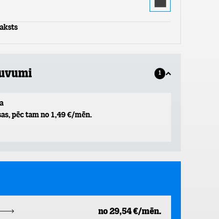
aksts
guvumi
1
a
as, pēc tam no 1,49 €/mēn.
no 29,54 €/mēn.