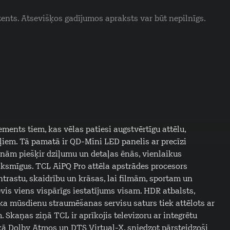
tents. Atsevišķos gadījumos apraksts var būt nepilnīgs.
ments tiem, kas vēlas patiesi augstvērtīgu attēlu,
em. Tā pamatā ir QD-Mini LED panelis ar precīzi
ām piešķir dziļumu un detaļas ēnās, vienlaikus
eiksmīgus. TCL AiPQ Pro attēla apstrādes procesors
ntrastu, skaidrību un krāsas, lai filmām, sportam un
evis viens vispārīgs iestatījums visam. HDR atbalsts,
ka mūsdienu straumēšanas servisu saturs tiek attēlots ar
Skaņas ziņā TCL ir aprīkojis televizoru ar integrētu
ā Dolby Atmos un DTS Virtual-X, sniedzot pārsteidzoši