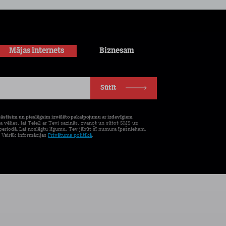
Mājas internets
Biznesam
Sūtīt
tāstīsim un pieslēgsim izvēlēto pakalpojumu ar izdevīgiem
a vēlies, lai Tele2 ar Tevi sazinās, zvanot un sūtot SMS uz
eriodā. Lai noslēgtu līgumu, Tev jābūt šī numura īpašniekam.
. Vairāk informācijas
Privātuma politikā
.