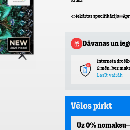
Krāsa
Iekārtas specifikācija
Apr
Dāvanas un ie
Interneta drošīb
2 mēn. bez maks
Lasīt vairāk
Vēlos pirkt
Uz 0% nomaksu