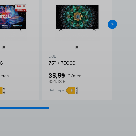
TCL
TCL
6C
75" / 75Q6C
75" /
35,59
23,6
/mēn.
€ /mēn.
854,12 €
567,55
Datu lapa
Datu lap