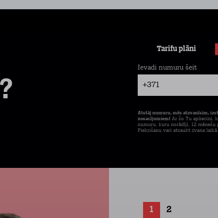
Tarifu plāni
Ievadi numuru šeit
?
+371
Atstāj numuru, mēs atzvanīsim, izs
nosacījumiem!
Ar šo Tu apliecini, k
numuru, kuru norādīji, 12 mēnešu p
Piekrišanu vari atsaukt zvana laikā
1
2