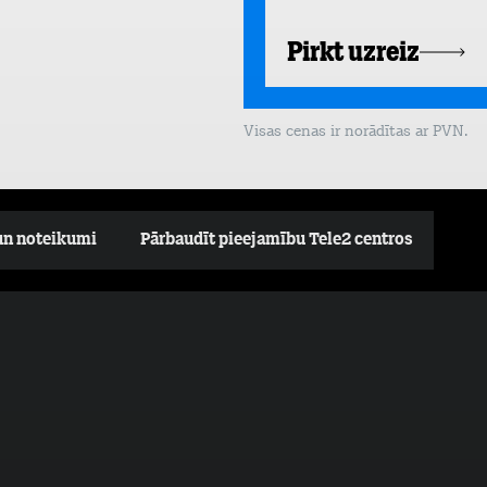
Pirkt uzreiz
Visas cenas ir norādītas ar PVN.
un noteikumi
Pārbaudīt pieejamību Tele2 centros