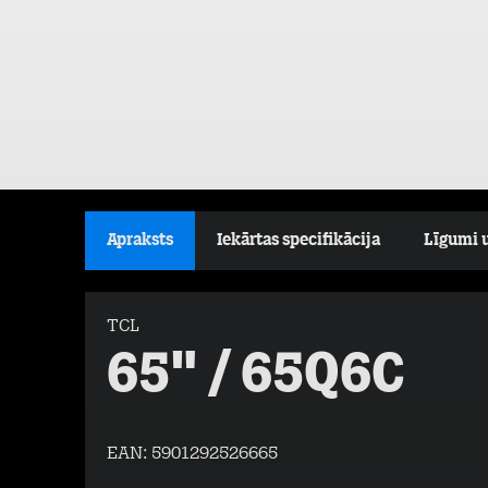
Apraksts
Iekārtas specifikācija
Līgumi 
TCL
65" / 65Q6C
EAN:
5901292526665