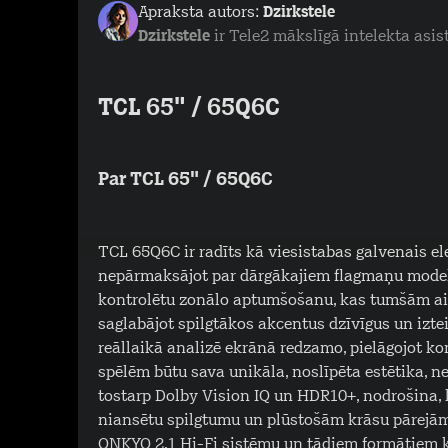
Apraksta autors:
Dzirkstele
Dzirkstele
ir Tele2 mākslīgā intelekta asis
TCL 65" / 65Q6C
Par TCL 65" / 65Q6C
TCL 65Q6C ir radīts kā viesistabas galvenais ele
nepārmaksājot par dārgākajiem flagmaņu modeļi
kontrolētu zonālo aptumšošanu, kas tumšām ain
saglabājot spilgtākos akcentus dzīvīgus un izt
reāllaikā analizē ekrānā redzamo, pielāgojot ko
spēlēm būtu sava unikāla, noslīpēta estētika, n
tostarp Dolby Vision IQ un HDR10+, nodrošina, 
niansētu spilgtumu un plūstošām krāsu pārejām. 
ONKYO 2.1 Hi-Fi sistēmu un tādiem formātiem k