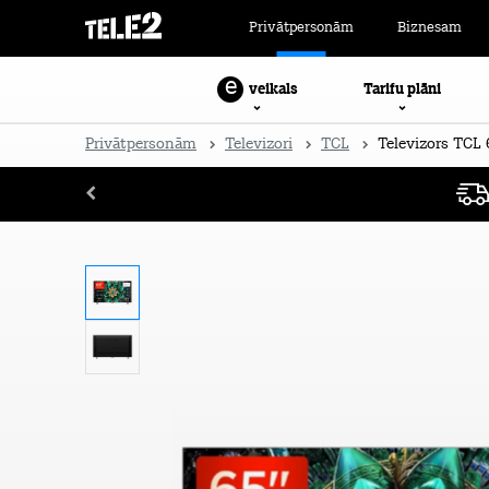
Privātpersonām
Biznesam
e
Tarifu plāni
veikals
Privātpersonām
Televizori
TCL
Televizors TCL 