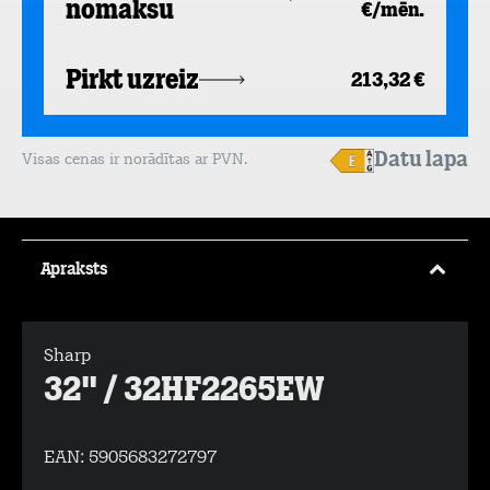
nomaksu
€/mēn.
Pirkt uzreiz
213,32 €
Datu lapa
Visas cenas ir norādītas ar PVN.
Apraksts
Sharp
32" / 32HF2265EW
EAN:
5905683272797