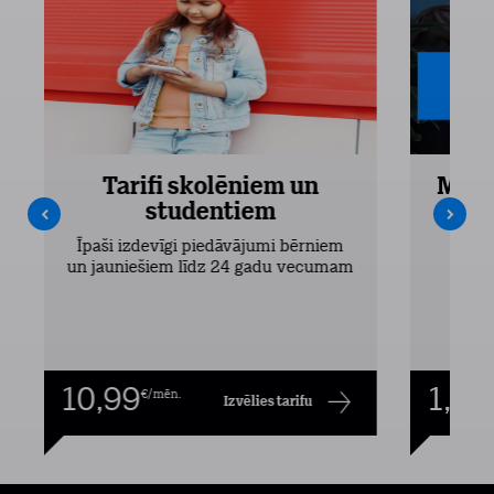
Tarifi skolēniem un
Mobi
studentiem
Pieejam
Īpaši izdevīgi piedāvājumi bērniem
un jauniešiem līdz 24 gadu vecumam
10,99
1,00
€/mēn.
Izvēlies tarifu