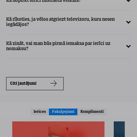
Kā nopirkt ierīci interneta veikalā?
Vē
ka
Kā rīkoties, ja vēlos atgriezt televizoru, kuru nesen
iegādājos?
Kā
Kā zināt, vai man būs pirmā iemaksa par ierīci uz
nomaksu?
Citi jautājumi
Ierīces
Pakalpojumi
Komplimenti