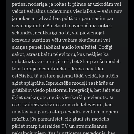
patiesi noderīga, ja rokas ir pilnas ar uzkodām vai
veicat vairākus uzdevumus vienlaikus – vairs nav
jāmokās ar tālvadības pulti. Un parunāsim par
savienojamību: Bluetooth savienošana notiek
sekundēs, neatkarīgi no tā, vai pievienojat
bezvadu austiņas vēlu vakara skatīšanai vai
skaņas paneli labākai audio kvalitātei. Godīgi
sakot, atrast baltu televizoru, kas nešķiet kā
mīkstināts variants, ir reti, bet Sharp ar šo modeli
to ir trāpījis desmitniekā – krāsa nav tikai
estētiska, tā atstaro gaismu tādā veidā, ka attēls
šķiet spilgtāks. Iepriekšējie modeļi saskārās ar
grūtībām viedo platformu integrācijā, bet šeit viss
šķiet saskaņots, nevis vienkārši pievienots. Ja
esat kādreiz saskāries ar viedo televizoru, kas
raustās vai pāreja starp ievades avotiem aizņem
mūžību, jūs pamanīsiet, cik gludi šis modelis
pāriet starp tiešraides TV un straumēšanas
pakalpojumiem. Tas ir uzticams pavadonis, kas