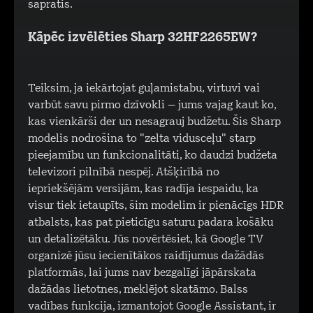
sapratis.
Kāpēc izvēlēties Sharp 32HF2265EW?
Teiksim, ja iekārtojat guļamistabu, virtuvi vai
varbūt savu pirmo dzīvokli – jums vajag kaut ko,
kas vienkārši der un nesagrauj budžetu. Šis Sharp
modelis nodrošina to "zelta vidusceļu" starp
pieejamību un funkcionalitāti, ko daudzi budžeta
televizori pilnībā nespēj. Atšķirībā no
iepriekšējām versijām, kas radīja iespaidu, ka
visur tiek ietaupīts, šim modelim ir pienācīgs HDR
atbalsts, kas pat pieticīgu saturu padara košāku
un detalizētāku. Jūs novērtēsiet, kā Google TV
organizē jūsu iecienītākos raidījumus dažādās
platformās, lai jums nav bezgalīgi jāpārskata
dažādas lietotnes, meklējot skatāmo. Balss
vadības funkcija, izmantojot Google Assistant, ir