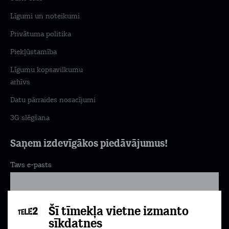
Līgumi un noteikumi
Privātuma politika
Piekļūstamība
Līgumu kopsavilkumu
arhīvs
Datu pārraides nosacījumi
3G slēgšana
Saņem izdevīgākos piedāvājumus!
Tavs e-pasts
Šī tīmekļa vietne izmanto
Pierakstīties
sīkdatnes