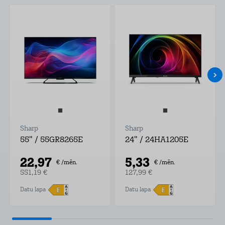
Sharp
Sharp
55" / 55GR8265E
24" / 24HA1205E
22,97
5,33
€ /mēn.
€ /mēn.
551,19 €
127,99 €
Datu lapa
Datu lapa