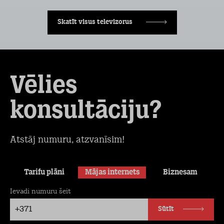
Skatīt visus televizorus
Vēlies
konsultāciju?
Atstāj numuru, atzvanīsim!
Tarifu plāni
Mājas internets
Biznesam
Ievadi numuru šeit
+371
Sūtīt