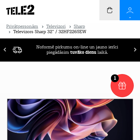
Privātpersonām
Televizori
Sharp
Televizors Sharp 32" / 32HF2265EW
Noformē pirkumu on-line un jauno ierīci
piegādāsim
tuvāko dienu
laikā.
1