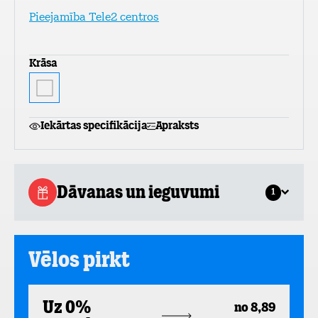
Pieejamība Tele2 centros
Krāsa
Iekārtas specifikācija
Apraksts
Dāvanas un ieguvumi
1
Vēlos pirkt
Uz 0%
no 8,89