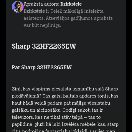
Apraksta autors:
Dzirkstele
Dzirkstele
ir Tele2 mākslīgā intelekta
asistents. Atsevišķos gadījumos apraksts
var būt nepilnīgs.
Sharp 32HF2265EW
Par Sharp 32HF2265EW
Zini, kas vispirms piesaista uzmanību šajā Sharp
piedāvājumā? Tas gaiši baltais apdares tonis, kas
kaut kādā veidā padara pat mājīgu viesistabu
gaišāku un aicinošāku. Godīgi sakot, tas ir
televizors, kas ne tikai stāv telpā – tas to
papildina, gluži kā labi izvēlēta mēbele, kas, starp
citu, nodrošina fantastisku izklaidi. Ļaujiet man