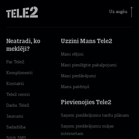
Uz augšu
Neatradi, ko
Uzzini Mans Tele2
meklēji?
Mani rēķini
Par Tele2
Mani pieslēgtie pakalpojumi
Komplimenti
Mani piedāvājumi
Kontakti
Mans patēriņš
Tele2 centri
Pievienojies Tele2
Darbs Tele2
Saņem piedāvājumu tarifu plānam
Jaunumi
Saņem piedāvājumu mājas
Sadarbība
internetam
Sūtīt SMS