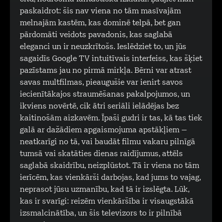
paskaidrot: šis nav viena no tām masīvajām
melnajām kastēm, kas dominē telpā, bet gan
pārdomāti veidots pavadonis, kas saglabā
eleganci un ir neuzkrītošs. Ieslēdziet to, un jūs
sagaidīs Google TV intuitīvais interfeiss, kas šķiet
pazīstams jau no pirmā mirkļa. Bērni var atrast
savas multfilmas, pieaugušie var ienirt savos
iecienītākajos straumēšanas pakalpojumos, un
ikviens novērtē, cik ātri seriāli ielādējas bez
kaitinošām aizkavēm. Īpaši gudri ir tas, kā tas tiek
galā ar dažādiem apgaismojuma apstākļiem –
neatkarīgi no tā, vai baudāt filmu vakaru pilnīgā
tumsā vai skatāties dienas raidījumus, attēls
saglabā skaidrību, neizplūstot. Tā ir viena no tām
ierīcēm, kas vienkārši darbojas, kad jums to vajag,
neprasot jūsu uzmanību, kad tā ir izslēgta. Lūk,
kas ir svarīgi: reizēm vienkāršība ir visaugstākā
izsmalcinātība, un šis televizors to ir pilnībā