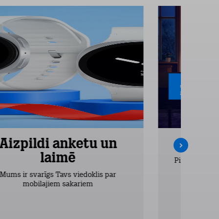
Aizpildi anketu un
Inte
laimē
Pirmos 2 mēn
vieglākais
Mums ir svarīgs Tavs viedoklis par
dr
mobilajiem sakariem