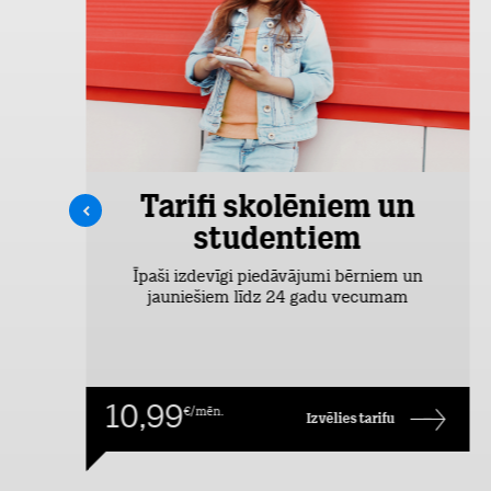
Tarifi skolēniem un
studentiem
šas
Īpaši izdevīgi piedāvājumi bērniem un
jauniešiem līdz 24 gadu vecumam
10,99
€/mēn.
Izvēlies tarifu