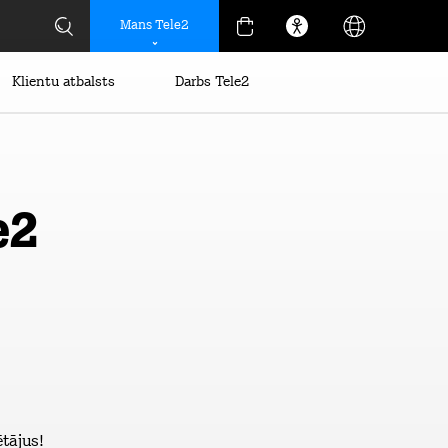
Mans Tele2
Klientu atbalsts
Darbs Tele2
e2
tājus!