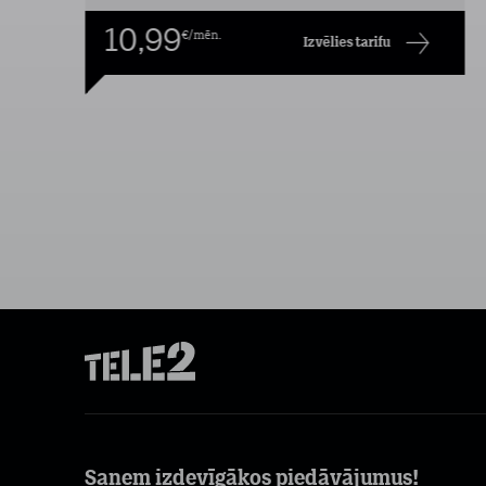
10,99
€/mēn.
Izvēlies tarifu
Saņem izdevīgākos piedāvājumus!