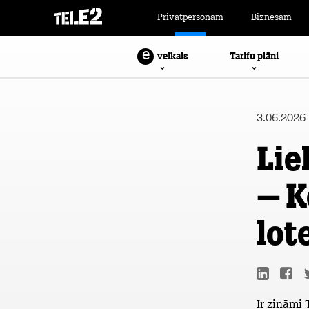
Privātpersonām
Biznesam
e
Tarifu plāni
veikals
3.06.2026
Lie
– K
lot
Ir zināmi 