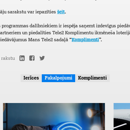
āju sarakstu var iepazīties
šeit
.
es programmas dalībniekiem ir iespēja saņemt izdevīgus pied
rtneriem un piedalīties Tele2 Komplimentu ikmēneša loterij
piedāvājumus Mans Tele2 sadaļā
“
Komplimenti
”.
r rakstu
Ierīces
Pakalpojumi
Komplimenti