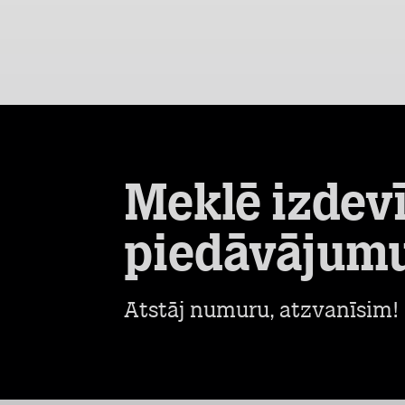
Meklē izdev
piedāvājum
Atstāj numuru, atzvanīsim!