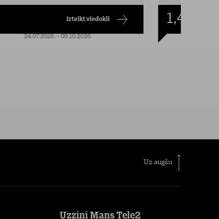
1,49
€/mēn.
Izteikt viedokli
24.07.2026. - 09.10.2026.
Uz augšu
Uzzini Mans Tele2