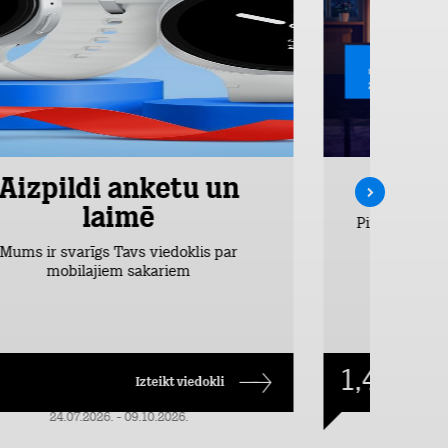
Aizpildi anketu un
Inte
laimē
Pirmos 2 mēn
vieglākais
Mums ir svarīgs Tavs viedoklis par
dr
mobilajiem sakariem
1,49
€/mēn.
Izteikt viedokli
24.07.2026. - 09.10.2026.