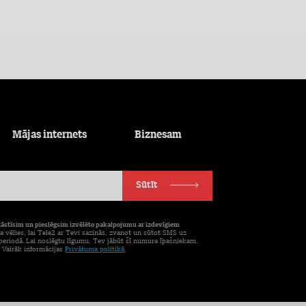
Mājas internets
Biznesam
Sūtīt
tāstīsim un pieslēgsim izvēlēto pakalpojumu ar izdevīgiem
a vēlies, lai Tele2 ar Tevi sazinās, zvanot un sūtot SMS uz
eriodā. Lai noslēgtu līgumu, Tev jābūt šī numura īpašniekam.
. Vairāk informācijas
Privātuma politikā
.