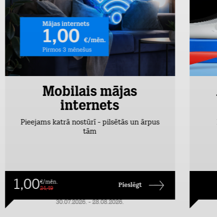
Mobilais mājas
internets
Pieejams katrā nostūrī - pilsētās un ārpus
tām
1,00
€/mēn.
Pieslēgt
24,49
30.07.2026. - 28.08.2026.