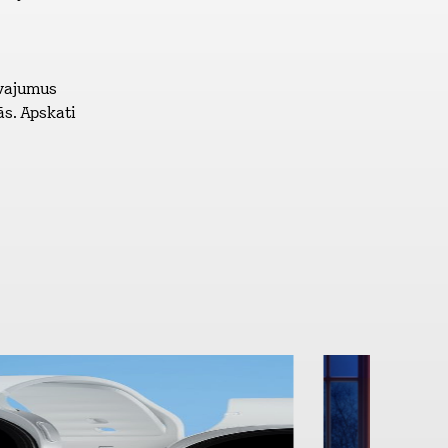
āvajumus
ās. Apskati