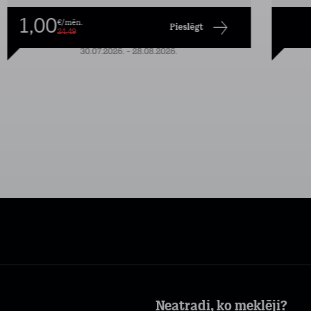
1,00
€/mēn.
Pieslēgt
24,49
30.07.2026. - 28.08.2026.
Neatradi, ko meklēji?