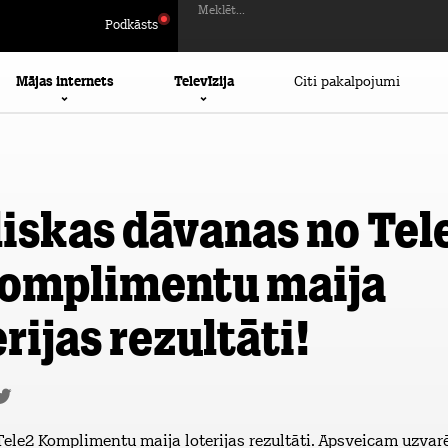
Meklēt...
Podkāsts
Mājas internets
Televīzija
Citi pakalpojumi
liskas dāvanas no Tel
omplimentu maija
erijas rezultāti!
Tele2 Komplimentu maija loterijas rezultāti. Apsveicam uzvarē