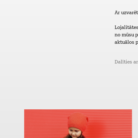
Ar uzvarēt
Lojalitāt
no mūsu pa
aktuālos 
Dalīties a