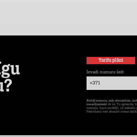
Tarifu plāni
īgu
Ievadi numuru šeit
u?
+371
Atstāj numuru, mēs atzvanīsim, izs
nosacījumiem!
Ar šo Tu apliecini, k
numuru, kuru norādīji, 12 mēnešu p
Piekrišanu vari atsaukt zvana laikā