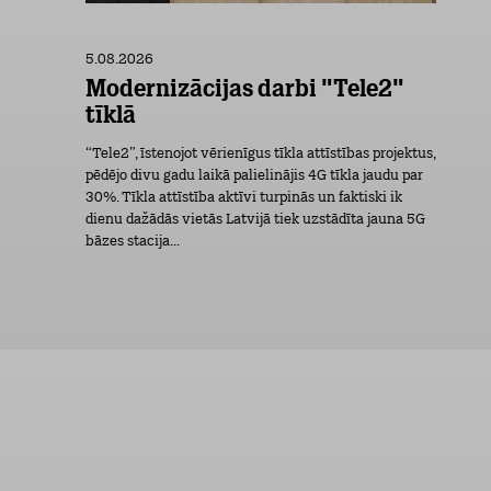
5.08.2026
Modernizācijas darbi "Tele2"
tīklā
“Tele2”, īstenojot vērienīgus tīkla attīstības projektus,
pēdējo divu gadu laikā palielinājis 4G tīkla jaudu par
30%. Tīkla attīstība aktīvi turpinās un faktiski ik
dienu dažādās vietās Latvijā tiek uzstādīta jauna 5G
bāzes stacija...