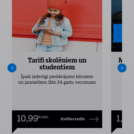
Tarifi skolēniem un
Mobi
studentiem
Pieejam
Īpaši izdevīgi piedāvājumi bērniem
un jauniešiem līdz 24 gadu vecumam
10,99
1,00
€/mēn.
Izvēlies tarifu