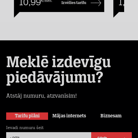
10,99
1,00
€/mēn.
€
Izvēlies tarifu
2
3
Meklē izdevīgu
piedāvājumu?
Atstāj numuru, atzvanīsim!
Tarifu plāni
Mājas internets
Biznesam
Ievadi numuru šeit