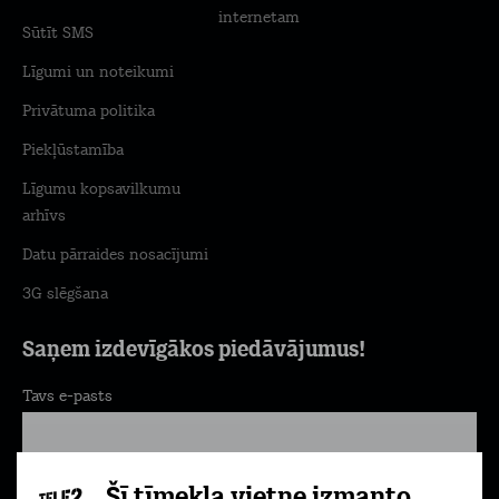
internetam
Sūtīt SMS
Līgumi un noteikumi
Privātuma politika
Piekļūstamība
Līgumu kopsavilkumu
arhīvs
Datu pārraides nosacījumi
3G slēgšana
Saņem izdevīgākos piedāvājumus!
Tavs e-pasts
Pierakstīties