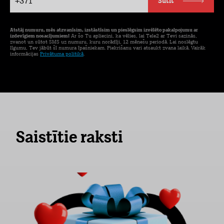
+371
Sūtīt
Atstāj numuru, mēs atzvanīsim, izstāstīsim un pieslēgsim izvēlēto pakalpojumu ar
izdevīgiem nosacījumiem!
Ar šo Tu apliecini, ka vēlies, lai Tele2 ar Tevi sazinās,
zvanot un sūtot SMS uz numuru, kuru norādīji, 12 mēnešu periodā. Lai noslēgtu
līgumu, Tev jābūt šī numura īpašniekam. Piekrišanu vari atsaukt zvana laikā. Vairāk
informācijas
Privātuma politikā
.
Saistītie raksti