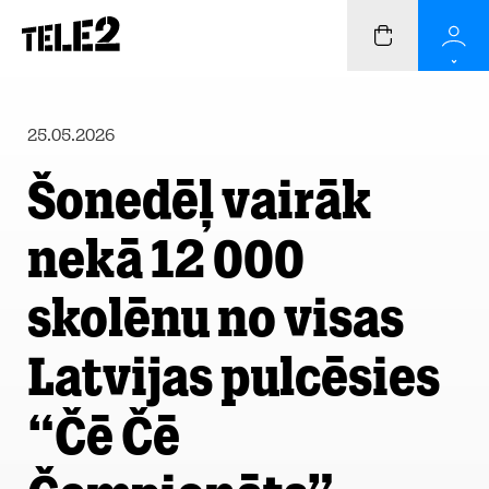
25.05.2026
Šonedēļ vairāk
nekā 12 000
skolēnu no visas
Latvijas pulcēsies
“Čē Čē