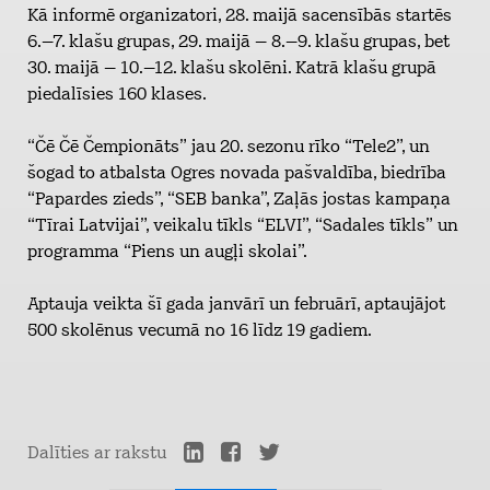
Kā informē organizatori, 28. maijā sacensībās startēs
6.–7. klašu grupas, 29. maijā – 8.–9. klašu grupas, bet
30. maijā – 10.–12. klašu skolēni. Katrā klašu grupā
piedalīsies 160 klases.
“Čē Čē Čempionāts” jau 20. sezonu rīko “Tele2”, un
šogad to atbalsta Ogres novada pašvaldība, biedrība
“Papardes zieds”, “SEB banka”, Zaļās jostas kampaņa
“Tīrai Latvijai”, veikalu tīkls “ELVI”, “Sadales tīkls” un
programma “Piens un augļi skolai”.
Aptauja veikta šī gada janvārī un februārī, aptaujājot
500 skolēnus vecumā no 16 līdz 19 gadiem.
Dalīties ar rakstu