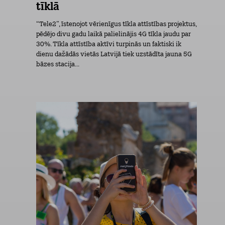
tīklā
“Tele2”, īstenojot vērienīgus tīkla attīstības projektus,
pēdējo divu gadu laikā palielinājis 4G tīkla jaudu par
30%. Tīkla attīstība aktīvi turpinās un faktiski ik
dienu dažādās vietās Latvijā tiek uzstādīta jauna 5G
bāzes stacija...