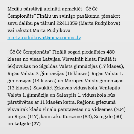
Mediju pārstāvji aicināti apmeklēt “Čē Čē
Čempionāts” Finālu un svinīgo pasākumu, piesakot
savu dalību pa tālruni 22411359 (Marta Rudņikova)
vai rakstot Marta Rudņikova
marta.rudnikova@mmacomms.lv
.
“Čē Čē Čempionāta” Finālā šogad piedalīsies 480
klases no visas Latvijas. Visvairāk klašu Finālā ir
iekļuvušas no Siguldas Valsts ģimnāzijas (17 klases),
Rīgas Valsts 2. ģimnāzijas (15 klases), Rīgas Valsts 1.
ģimnāzijas (14 klases) un Mārupes Valsts ģimnāzijas
(13 klases). Savukārt Ķekavas vidusskola, Ventspils
Valsts 1. ģimnāzija un Salaspils 1. vidusskola būs
pārstāvētas ar 11 klasēm katra. Reģionu griezumā
visvairāk klašu Finālā pārstāvētas no Vidzemes (204)
un Rīgas (117), kam seko Kurzeme (82), Zemgale (50)
un Latgale (27).