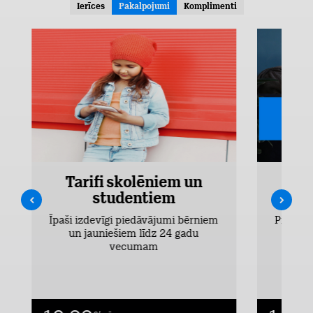
Ierīces
Pakalpojumi
Komplimenti
Tarifi skolēniem un
studentiem
Īpaši izdevīgi piedāvājumi bērniem
Pieejams
un jauniešiem līdz 24 gadu
vecumam