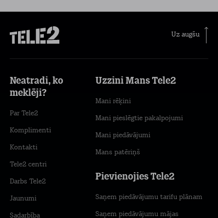
Uz augšu
Neatradi, ko
Uzzini Mans Tele2
meklēji?
Mani rēķini
Par Tele2
Mani pieslēgtie pakalpojumi
Komplimenti
Mani piedāvājumi
Kontakti
Mans patēriņš
Tele2 centri
Pievienojies Tele2
Darbs Tele2
Saņem piedāvājumu tarifu plānam
Jaunumi
Saņem piedāvājumu mājas
Sadarbība