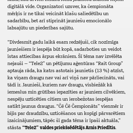
digitālā vide. Organizatori uzsver, ka čempionāta
mērķis ir ne tikai veicināt klašu saliedētību un
sadarbību, bet arī stiprināt jauniešu emocionālo
labsajūtu un piederības sajūtu.
“Divdesmit gadu laikā esam redzējuši, cik nozīmīga
jauniešiem ir iespēja būt kopā, sadarboties un veidot
īstas attiecības ārpus ekrāniem. Šī tēma nav izvēlēta
nejauši – “Tele2” un pētījumu aģentūras “Rait Group”
aptauja rāda, ka katrs astotais jaunietis (13 %) atzīst,
ka viņam draugu nav vai arī viņš nav pārliecināts, vai
tādi ir. Jaunieši, kuriem nav draugu, visbiežāk kā
iemeslus min grūtības iepazīties ar jauniem cilvēkiem,
nespēju uzticēties citiem un ierobežotas iespējas
satikt jaunus draugus. “Čē Čē Čempionāts” vienmēr ir
bijis par draudzību, uzticēšanos un kopīgi pārvarētiem
izaicinājumiem, tāpēc šī gada tēma ir īpaši aktuāla,”
stāsta
“Tele2”
valdes priekšsēdētājs Arnis Priedītis
.