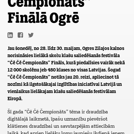
Čempionāts”
Finālā Ogrē
Jau šonedēļ, no 28. līdz 30. maijam, Ogres Zilajos kalnos
norisināsies lielākā skolu klašu saliedēšanās festivāla
“Čē Čē Čempionāts” Fināls, kurā piedalīsies vairāk nekā
12 000 skolēnu jeb 480 klases no visas Latvijas. Šogad
“Čē Čē Čempionāts” notiks jau 20. reizi, apliecinot tā
nozīmi kā ilgstošākajai izglītības iniciatīvai Latvijā un
vienlaikus lielākajam klašu saliedēšanās festivālam
Eiropā.
Šī gada “Čē Čē Čempionāts” tēma ir draudzība
digitālajā laikmetā, īpašu uzmanību pievēršot
klātienes draudzībai un savstarpējām attiecībām
laikā, kad arvien lielāku lomu jauniešu ikdienā ieņem