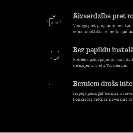
Aizsardzība pret 
Vairogs pret programmām, kas 
ierīci robottīklā ar mērķi apdrau
Bez papildu instal
Pieslēdz pakalpojumu, kurš darb
neaizņems vietu Tavā ierīcē.
Bērniem drošs inte
Iespēja pasargāt bērnu no nevē
konkrētas vietnes nevēlamo un