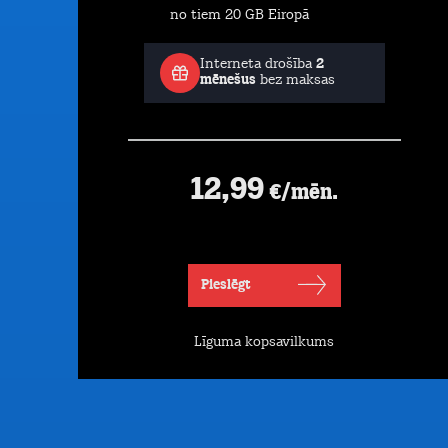
no tiem 20 GB Eiropā
Interneta drošība
2
mēnešus
bez maksas
12,99
€/mēn.
Pieslēgt
Līguma kopsavilkums