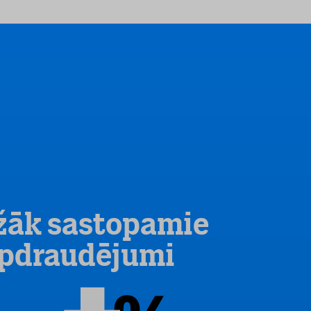
žāk sastopamie
pdraudējumi