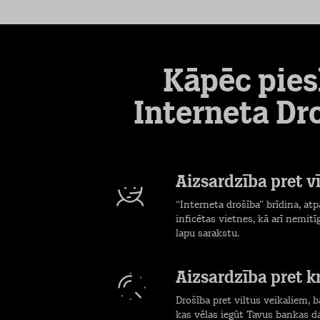
Kāpēc pies
Interneta Dr
Aizsardzība pret v
“Interneta drošība” brīdina, at
inficētas vietnes, kā arī nemitī
lapu sarakstu.
Aizsardzība pret 
Drošība pret viltus veikaliem,
kas vēlas iegūt Tavus bankas d