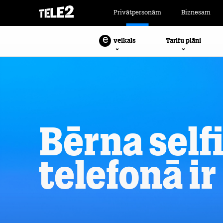
Privātpersonām
Biznesam
e
Tarifu plāni
veikals
Bērna selfi
telefonā ir