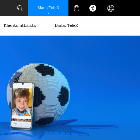
Mans Tele2
Klientu atbalsts
Darbs Tele2