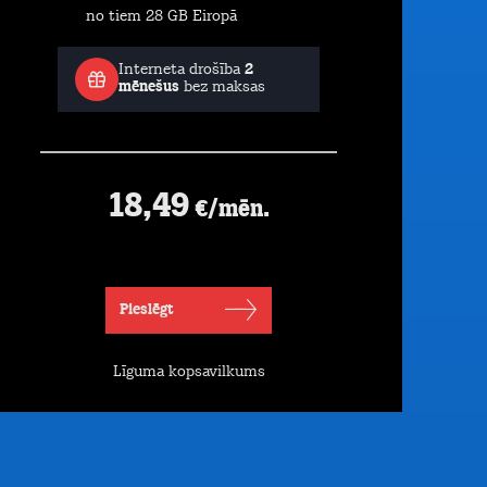
no tiem 28 GB Eiropā
Interneta drošība
2
mēnešus
bez maksas
18,49
€/mēn.
Pieslēgt
Līguma kopsavilkums