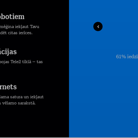
robotiem
mēģina iekļaut Tavu
dēt citas ierīces.
ācijas
61% iedzī
ojas Tele2 tīklā – tas
rnets
lama satura un iekļaut
 vēlamo sarakstā.