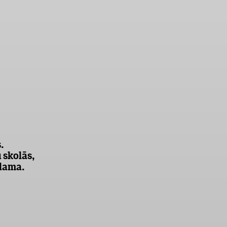
.
 skolās,
ēlama.