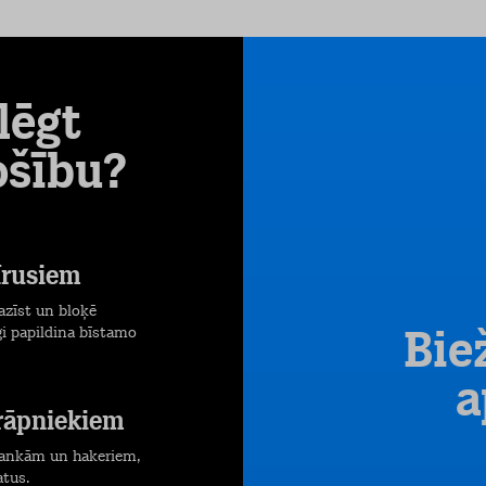
lēgt
ošību?
īrusiem
pazīst un bloķē
gi papildina bīstamo
Bie
a
krāpniekiem
 bankām un hakeriem,
atus.