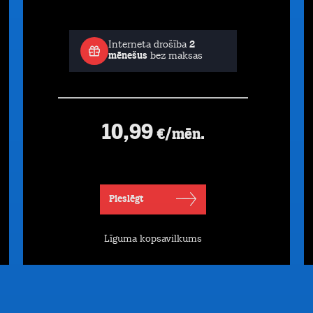
Interneta drošība
2
mēnešus
bez maksas
10,99
€/mēn.
Pieslēgt
Līguma kopsavilkums