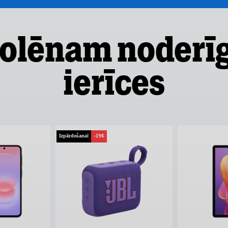
olēnam noderī
ierīces
Izpārdošana!
-19€