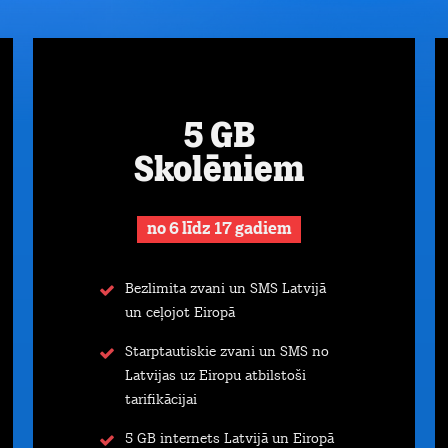
5 GB
Skolēniem
no 6 līdz 17 gadiem
Bezlimita zvani un SMS Latvijā
un ceļojot Eiropā
Starptautiskie zvani un SMS no
Latvijas uz Eiropu atbilstoši
tarifikācijai
5 GB internets Latvijā un Eiropā