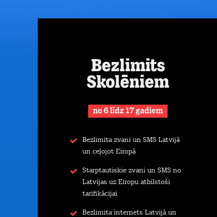
Bezlimits
Skolēniem
no 6 līdz 17 gadiem
Bezlimita zvani un SMS Latvijā
un ceļojot Eiropā
Starptautiskie zvani un SMS no
Latvijas uz Eiropu atbilstoši
tarifikācijai
Bezlimita internets Latvijā un