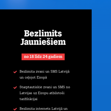
Bezlimits
Jauniešiem
no 18 līdz 24 gadiem
Bezlimita zvani un SMS Latvijā
un ceļojot Eiropā
Starptautiskie zvani un SMS no
Latvijas uz Eiropu atbilstoši
tarifikācijai
Bezlimita internets Latvijā un