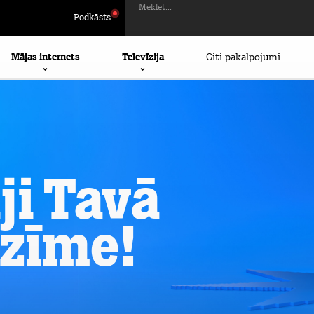
Meklēt...
Podkāsts
Mājas internets
Televīzija
Citi pakalpojumi
ji Tavā
 zīme!