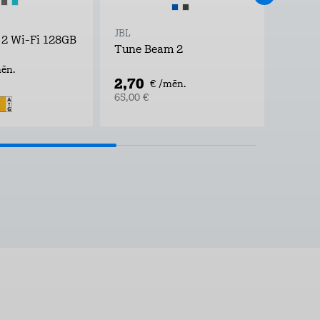
JBL
JBL
 2 Wi-Fi 128GB
Tune Beam 2
Live 
ēn.
2,70
3,70
€ /mēn.
65,00 €
89,00 €