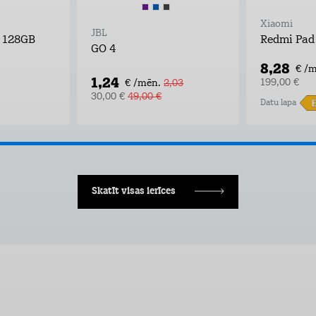
Xiaomi
JBL
 128GB
Redmi Pad
GO 4
8,28
€ /m
1,24
199,00 €
€ /mēn.
2,03
30,00 €
49,00 €
Datu lapa
Skatīt visas ierīces