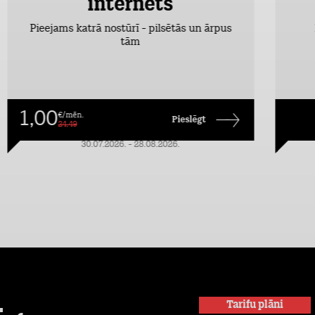
internets
Pieejams katrā nostūrī - pilsētās un ārpus
tām
1,00
€/mēn.
Pieslēgt
24,49
30.07.2026. - 28.08.2026.
Tarifu plāni