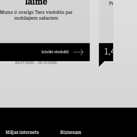
laimē
Pirmos 2 mēn
vieglākais
Mums ir svarīgs Tavs viedoklis par
dr
mobilajiem sakariem
1,49
€/mēn.
Izteikt viedokli
24.07.2026. - 09.10.2026.
Mājas internets
Biznesam