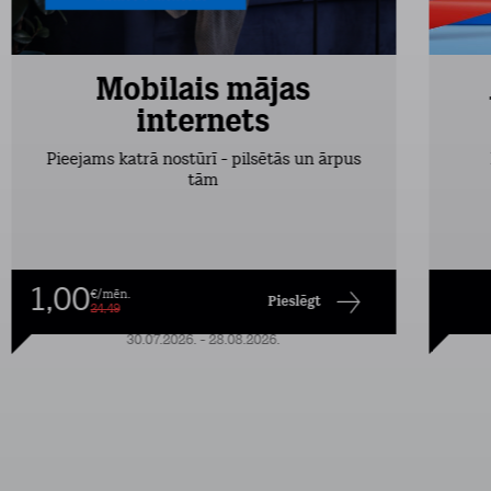
Mobilais mājas
internets
Pieejams katrā nostūrī - pilsētās un ārpus
tām
1,00
€/mēn.
Pieslēgt
24,49
30.07.2026. - 28.08.2026.