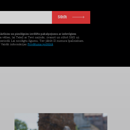
Sūtīt
tāstīsim un pieslēgsim izvēlēto pakalpojumu ar izdevīgiem
a vēlies, lai Tele2 ar Tevi sazinās, zvanot un sūtot SMS uz
eriodā. Lai noslēgtu līgumu, Tev jābūt šī numura īpašniekam.
. Vairāk informācijas
Privātuma politikā
.