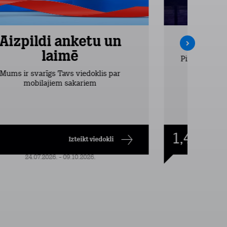
Aizpildi anketu un
Inte
laimē
Pirmos 2 mēn
vieglākais
Mums ir svarīgs Tavs viedoklis par
dr
mobilajiem sakariem
1,49
€/mēn.
Izteikt viedokli
24.07.2026. - 09.10.2026.