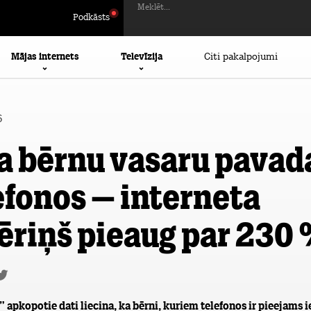
Meklēt...
Podkāsts
Mājas internets
Televīzija
Citi pakalpojumi
6
a bērnu vasaru pavad
efonos – interneta
ēriņš pieaug par 230
opotie dati liecina, ka bērni, kuriem telefonos ir pieejams i