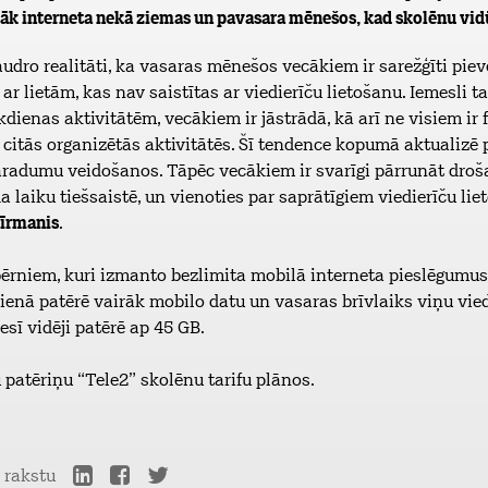
āk interneta nekā ziemas un pavasara mēnešos, kad skolēnu vidū
audro realitāti, ka vasaras mēnešos vecākiem ir sarežģīti pie
 lietām, kas nav saistītas ar viedierīču lietošanu. Iemesli ta
kdienas aktivitātēm, vecākiem ir jāstrādā, kā arī ne visiem ir
citās organizētās aktivitātēs. Šī tendence kopumā aktualizē 
aradumu veidošanos. Tāpēc vecākiem ir svarīgi pārrunāt droša
ada laiku tiešsaistē, un vienoties par saprātīgiem viedierīču l
Fīrmanis
.
ērniem, kuri izmanto bezlimita mobilā interneta pieslēgumus
kdienā patērē vairāk mobilo datu un vasaras brīvlaiks viņu vi
ī vidēji patērē ap 45 GB.
 patēriņu “Tele2” skolēnu tarifu plānos.
r rakstu