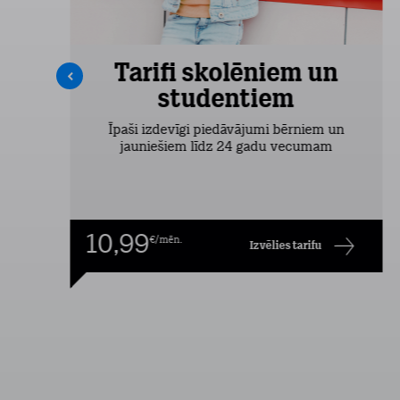
Tarifi skolēniem un
studentiem
šas
Īpaši izdevīgi piedāvājumi bērniem un
jauniešiem līdz 24 gadu vecumam
10,99
€/mēn.
Izvēlies tarifu