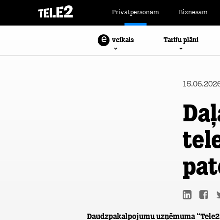
Privātpersonām
Biznesam
e
Tarifu plāni
veikals
15.06.202
Daļ
tel
pat
Daudzpakalpojumu uzņēmuma “Tele2” apk