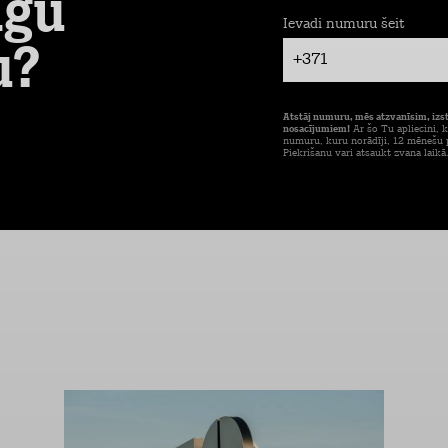
īgu
Ievadi numuru šeit
u?
+371
Atstāj numuru, mēs atzvanīsim, izs
nosacījumiem!
Ar šo Tu apliecini, k
numuru, kuru norādīji, 12 mēnešu p
Piekrišanu vari atsaukt zvana laikā