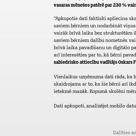
vasaras mēnešos patērē par 230 % vair
“Apkopotie dati faktiski apliecina sk
saviem bērniem un nodarbināt viņus ar
vairāk brīvā laika bez strukturētām i
saviem bērniem dalību nometnēs vai 
brīvā laika pavadīšanu un digitālo p
arī interesēties par to, kā bērni pav
sabiedrisko attiecību vadītājs Oskars 
Vienlaikus uzņēmuma dati rāda, ka b
skaidrojams ar to, ka šie bērni arī i
ietekmē mazāk. Kopumā skolēni mēnes
Dati apkopoti, analizējot mobilo datu
Dalīties a