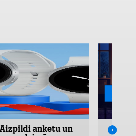
Aizpildi anketu un
Inte