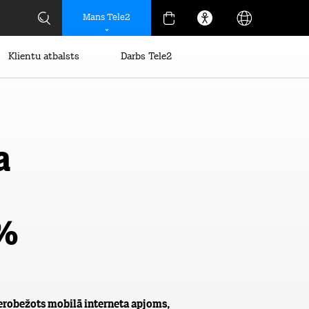
Mans Tele2
Klientu atbalsts
Darbs Tele2
a
 %
erobežots mobilā interneta apjoms,