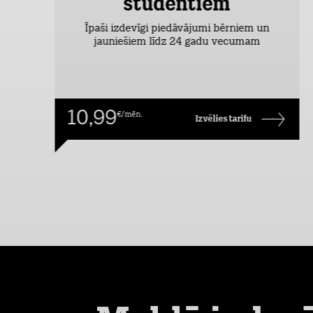
studentiem
šas
Īpaši izdevīgi piedāvājumi bērniem un
jauniešiem līdz 24 gadu vecumam
10,99
€/mēn.
Izvēlies tarifu