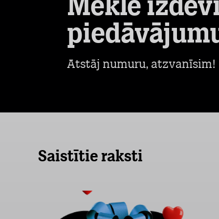
Meklē izdev
piedāvājum
Atstāj numuru, atzvanīsim!
Saistītie raksti