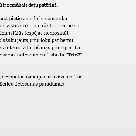
 ir zemākais datu patēriņš.
vērst pietiekami lielu uzmanību
m, visticamāk, ir dažādi – bērniem ir
 finansiālās iespējas nodrošināt
plašāku jautājumu loku par bērnu
s interneta lietošanas principus, kā
ietošanas noteikumiem,” stāsta
“Tele2”
, sezonālās izmaiņas ir mazākas. Tas
edierīču lietošanas paradumus