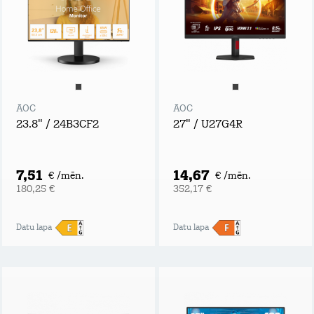
AOC
AOC
23.8" / 24B3CF2
27" / U27G4R
7,51
14,67
€ /mēn.
€ /mēn.
180,25 €
352,17 €
Datu lapa
Datu lapa