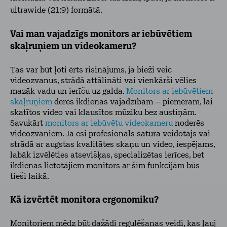
ultrawide (21:9) formātā.
Vai man vajadzīgs monitors ar iebūvētiem
skaļruņiem un videokameru?
Tas var būt ļoti ērts risinājums, ja bieži veic
videozvanus, strādā attālināti vai vienkārši vēlies
mazāk vadu un ierīču uz galda.
Monitors ar iebūvētiem
skaļruņiem
derēs ikdienas vajadzībām – piemēram, lai
skatītos video vai klausītos mūziku bez austiņām.
Savukārt
monitors ar iebūvētu videokameru
noderēs
videozvaniem. Ja esi profesionāls satura veidotājs vai
strādā ar augstas kvalitātes skaņu un video, iespējams,
labāk izvēlēties atsevišķas, specializētas ierīces, bet
ikdienas lietotājiem monitors ar šīm funkcijām būs
tieši laikā.
Kā izvērtēt monitora ergonomiku?
Monitoriem mēdz būt dažādi regulēšanas veidi, kas ļauj