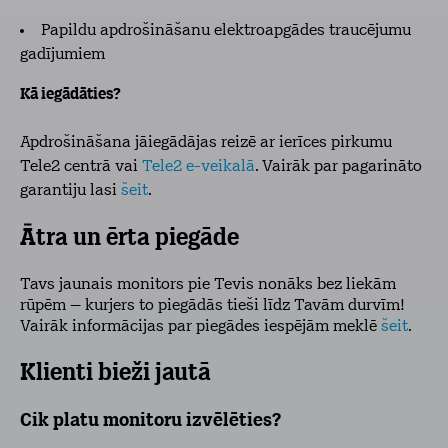
Papildu apdrošināšanu elektroapgādes traucējumu
gadījumiem
Kā iegādāties?
Apdrošināšana jāiegādājas reizē ar ierīces pirkumu
Tele2 centrā vai
Tele2 e-veikalā
. Vairāk par pagarināto
garantiju lasi
šeit
.
Ātra un ērta piegāde
Tavs jaunais monitors pie Tevis nonāks bez liekām
rūpēm – kurjers to piegādās tieši līdz Tavām durvīm!
Vairāk informācijas par piegādes iespējām meklē
šeit
.
Klienti bieži jautā
Cik platu monitoru izvēlēties?