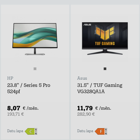
HP
Asus
23.8" / Series 5 Pro
31.5" / TUF Gaming
524pf
VG328QA1A
8,07
11,79
€ /mēn.
€ /mēn.
193,71 €
282,90 €
Datu lapa
Datu lapa