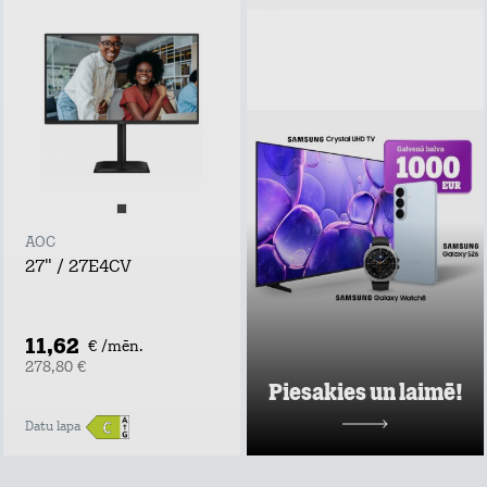
Piesakies un
laimē!
Atstāj kontaktus,
uzzini labākos tarifu
plānu un mājas
interneta
piedāvājumus pie
Tele2 un piedalies
vērtīgu baltvu
izlozē!
AOC
Uzzināt vairāk
27" / 27E4CV
11,62
€ /mēn.
278,80 €
Piesakies un laimē!
Datu lapa