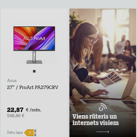
Viens rūteris un
internets visiem
Lieto rūteri visur,
kur rozete!
noformē
pieteikumu tepat
atvedīsim bez
maksas
ņem rūteri līdzi un
lieto internetu
Asus
visur
27" / ProArt PA279CRV
Pārbaudi, kas
vislabāk der tavā
adresē un noformē
darījumu!
22,87
€ /mēn.
Uzzināt vairāk
Viens rūteris un
548,86 €
internets visiem
10,98 €/mēn.
Datu lapa