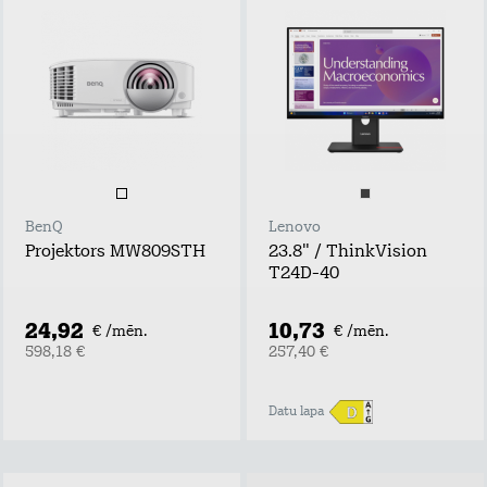
BenQ
Lenovo
Projektors MW809STH
23.8" / ThinkVision
T24D-40
24,92
10,73
€ /mēn.
€ /mēn.
598,18 €
257,40 €
Datu lapa