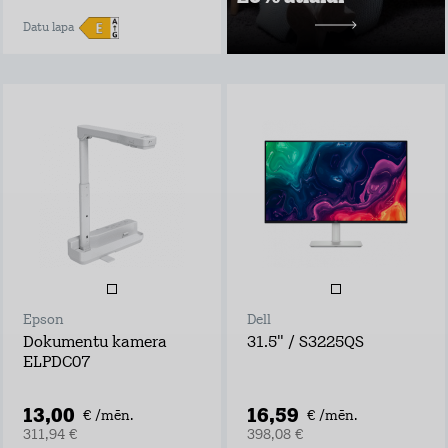
10,49 €/mēn.
Datu lapa
Epson
Dell
Dokumentu kamera
31.5" / S3225QS
ELPDC07
13,00
16,59
€ /mēn.
€ /mēn.
311,94 €
398,08 €