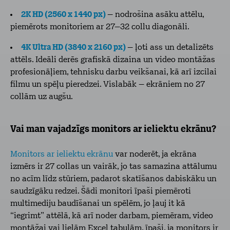
2K HD (2560 x 1440 px)
– nodrošina asāku attēlu,
piemērots monitoriem ar 27–32 collu diagonāli.
4K Ultra HD (3840 x 2160 px)
– ļoti ass un detalizēts
attēls. Ideāli derēs grafiskā dizaina un video montāžas
profesionāļiem, tehnisku darbu veikšanai, kā arī izcilai
filmu un spēļu pieredzei. Vislabāk – ekrāniem no 27
collām uz augšu.
Vai man vajadzīgs monitors ar ieliektu ekrānu?
Monitors ar ieliektu ekrānu
var noderēt, ja ekrāna
izmērs ir 27 collas un vairāk, jo tas samazina attālumu
no acīm līdz stūriem, padarot skatīšanos dabiskāku un
saudzīgāku redzei. Šādi monitori īpaši piemēroti
multimediju baudīšanai un spēlēm, jo ļauj it kā
“iegrimt” attēlā, kā arī noder darbam, piemēram, video
montāžai vai lielām Excel tabulām, īpaši, ja monitors ir