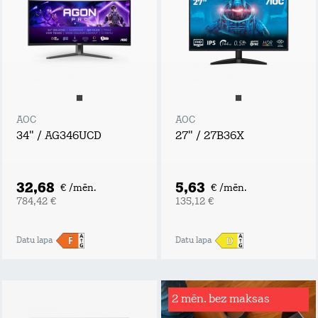
AOC
AOC
34" / AG346UCD
27" / 27B36X
32,68
5,63
€ /mēn.
€ /mēn.
784,42 €
135,12 €
Datu lapa
Datu lapa
2 mēn. bez maksas
Rēķinu