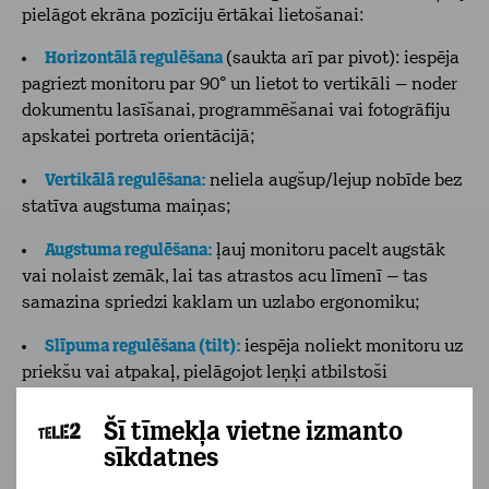
pielāgot ekrāna pozīciju ērtākai lietošanai:
Horizontālā regulēšana
(saukta arī par pivot): iespēja
pagriezt monitoru par 90° un lietot to vertikāli – noder
dokumentu lasīšanai, programmēšanai vai fotogrāfiju
apskatei portreta orientācijā;
Vertikālā regulēšana:
neliela augšup/lejup nobīde bez
statīva augstuma maiņas;
Augstuma regulēšana:
ļauj monitoru pacelt augstāk
vai nolaist zemāk, lai tas atrastos acu līmenī – tas
samazina spriedzi kaklam un uzlabo ergonomiku;
Slīpuma regulēšana (tilt):
iespēja noliekt monitoru uz
priekšu vai atpakaļ, pielāgojot leņķi atbilstoši
sēdēšanas pozīcijai vai apgaismojumam;
Šī tīmekļa vietne izmanto
Grozāms (swivel):
monitors griežas uz sāniem (pa
sīkdatnes
kreisi un pa labi), piemēram, lai parādītu kolēģim