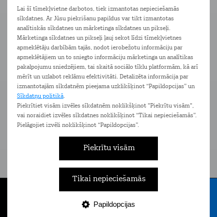
ekrānu, pašam nepārvietojot monitoru vai krēslu.
Lai šī tīmekļvietne darbotos, tiek izmantotas nepieciešamās
sīkdatnes. Ar Jūsu piekrišanu papildus var tikt izmantotas
analītiskās sīkdatnes un mārketinga sīkdatnes un pikseļi.
Ierīces
Pakalpojumi
Komplimenti
Mārketinga sīkdatnes un pikseļi ļauj sekot līdzi tīmekļvietnes
apmeklētāju darbībām tajās, nodot ierobežotu informāciju par
apmeklētājiem un to sniegto informāciju mārketinga un analītikas
pakalpojumu sniedzējiem, tai skaitā sociālo tīklu platformām, kā arī
mērīt un uzlabot reklāmu efektivitāti. Detalizēta informācija par
izmantotajām sīkdatnēm pieejama uzklikšķinot “Papildopcijas” un
Sīkdatņu politikā
.
Piekrītiet visām izvēles sīkdatnēm noklikšķinot "Piekrītu visām",
vai noraidiet izvēles sīkdatnes noklikšķinot “Tikai nepieciešamās”.
Pielāgojiet izvēli noklikšķinot “Papildopcijas”.
Piekrītu visām
Tarifi skolēniem un
Mobi
studentiem
Pieejam
Tikai nepieciešamās
Īpaši izdevīgi piedāvājumi bērniem
un jauniešiem līdz 24 gadu vecumam
Papildopcijas
Tarifi
Internets
E-veikals
Nāc pie Tele2
Izvēlne