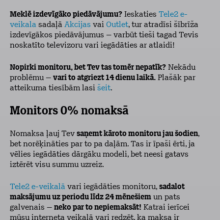
Meklē izdevīgāko piedāvājumu?
Ieskaties
Tele2 e-
veikala
sadaļā
Akcijas
vai
Outlet
, tur atradīsi šībrīža
izdevīgākos piedāvājumus – varbūt tieši tagad Tevis
noskatīto televizoru vari iegādāties ar atlaidi!
Nopirki monitoru, bet Tev tas tomēr nepatīk?
Nekādu
problēmu –
vari to atgriezt 14 dienu laikā.
Plašāk par
atteikuma tiesībām lasi
šeit
.
Monitors 0% nomaksā
Nomaksa ļauj Tev
saņemt kāroto monitoru jau šodien
,
bet norēķināties par to pa daļām. Tas ir īpaši ērti, ja
vēlies iegādāties dārgāku modeli, bet neesi gatavs
iztērēt visu summu uzreiz.
Tele2 e-veikalā
vari iegādāties monitoru,
sadalot
maksājumu uz periodu līdz 24 mēnešiem
un pats
galvenais –
neko par to nepiemaksāt!
Katrai ierīcei
mūsu interneta veikalā vari redzēt, ka maksa ir