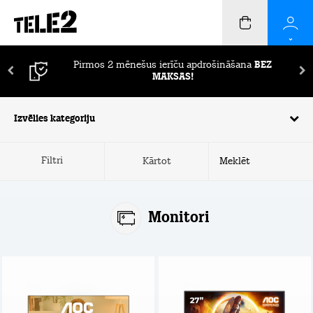
Pirmos 2 mēnešus ierīču apdrošināšana
BEZ
MAKSAS!
Izvēlies kategoriju
Filtri
Kārtot
Monitori