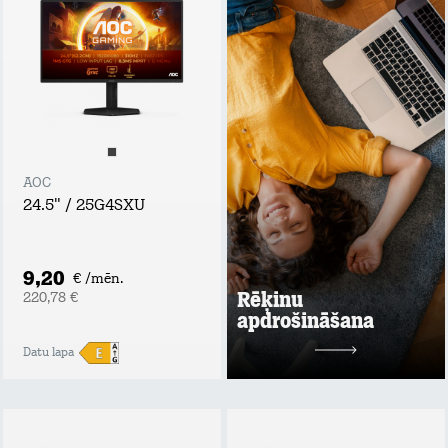
apdrošināšana
Tavs atbalsta plecs
bezdarba vai
ilgstošas darba
nespējas gadījumā!
Apdrošināšanas
summa: rēķina
summas apmērs,
nepārsniedzot 60
EUR / mēn.;
AOC
Maksimālais
24.5" / 25G4SXU
atlīdzības periods
līdz 6 mēnešiem;
Maksimālā
atlīdzības summa:
9,20
€ /mēn.
līdz 360 EUR.
Rēķinu
220,78 €
apdrošināšana
Uzzināt vairāk
Datu lapa
2 mēn. bez maksas
pēc tam
1,99