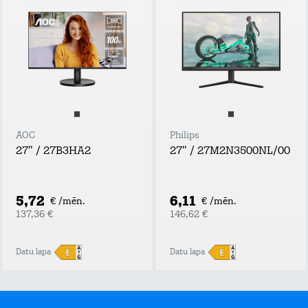
AOC
Philips
27" / 27B3HA2
27" / 27M2N3500NL/00
5,72
6,11
€ /mēn.
€ /mēn.
137,36 €
146,62 €
Datu lapa
Datu lapa