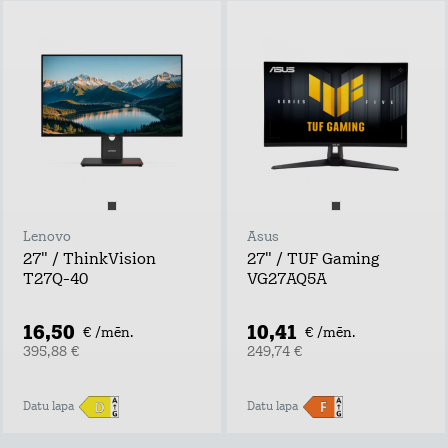
Lenovo
Asus
27" / ThinkVision
27" / TUF Gaming
T27Q-40
VG27AQ5A
16,50
10,41
€ /mēn.
€ /mēn.
395,88 €
249,74 €
Datu lapa
Datu lapa