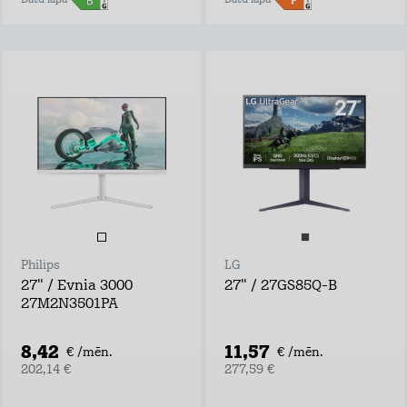
Datu lapa
Datu lapa
Philips
LG
27" / Evnia 3000
27" / 27GS85Q-B
27M2N3501PA
8,42
11,57
€ /mēn.
€ /mēn.
202,14 €
277,59 €