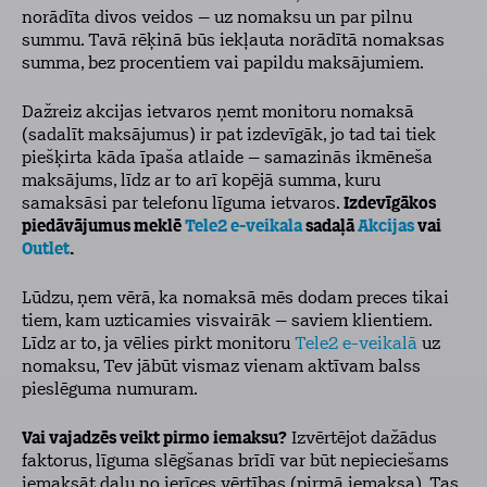
norādīta divos veidos – uz nomaksu un par pilnu
summu. Tavā rēķinā būs iekļauta norādītā nomaksas
summa, bez procentiem vai papildu maksājumiem.
Dažreiz akcijas ietvaros ņemt monitoru nomaksā
(sadalīt maksājumus) ir pat izdevīgāk, jo tad tai tiek
piešķirta kāda īpaša atlaide – samazinās ikmēneša
maksājums, līdz ar to arī kopējā summa, kuru
samaksāsi par telefonu līguma ietvaros.
Izdevīgākos
piedāvājumus meklē
Tele2 e-veikala
sadaļā
Akcijas
vai
Outlet
.
Lūdzu, ņem vērā, ka nomaksā mēs dodam preces tikai
tiem, kam uzticamies visvairāk – saviem klientiem.
Līdz ar to, ja vēlies pirkt monitoru
Tele2 e-veikalā
uz
nomaksu, Tev jābūt vismaz vienam aktīvam balss
pieslēguma numuram.
Vai vajadzēs veikt pirmo iemaksu?
Izvērtējot dažādus
faktorus, līguma slēgšanas brīdī var būt nepieciešams
iemaksāt daļu no ierīces vērtības (pirmā iemaksa). Tas