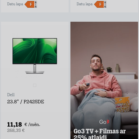
Datu lapa
Datu lapa
Go3 TV + Filmas ar
25% atlaidi
Negaidi pārraides
televīzijā, izrādes
laiks var sākties
tūlīt ar Go3 TV!
Go3 piedāvājumā:
Ekskluzīvs Go3
oriģinālsaturs
Latvijas saturs,
Dell
ārvalstu filmas un
seriāli visai
23.8" / P2425DE
ģimenei
Vairāk nekā 30
vietējie un ārvalstu
TV kanāli
11,18
€ /mēn.
Go3 TV + Filmas ar
268,35 €
Uzzināt vairāk
25% atlaidi