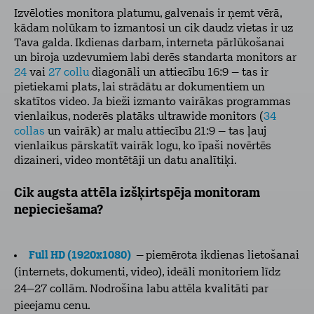
Izvēloties monitora platumu, galvenais ir ņemt vērā,
kādam nolūkam to izmantosi un cik daudz vietas ir uz
Tava galda. Ikdienas darbam, interneta pārlūkošanai
un biroja uzdevumiem labi derēs standarta monitors ar
24
vai
27 collu
diagonāli un attiecību 16:9 – tas ir
pietiekami plats, lai strādātu ar dokumentiem un
skatītos video. Ja bieži izmanto vairākas programmas
vienlaikus, noderēs platāks ultrawide monitors (
34
collas
un vairāk) ar malu attiecību 21:9 – tas ļauj
vienlaikus pārskatīt vairāk logu, ko īpaši novērtēs
dizaineri, video montētāji un datu analītiķi.
Cik augsta attēla izšķirtspēja monitoram
nepieciešama?
Full HD (1920x1080)
–
piemērota ikdienas lietošanai
(internets, dokumenti, video), ideāli monitoriem līdz
24–27 collām. Nodrošina labu attēla kvalitāti par
pieejamu cenu.