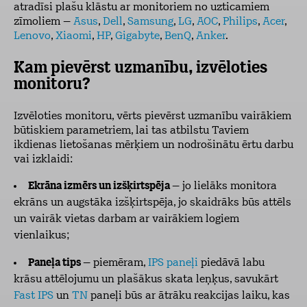
atradīsi plašu klāstu ar monitoriem no uzticamiem
zīmoliem –
Asus
,
Dell
,
Samsung
,
LG
,
AOC
,
Philips
,
Acer
,
Lenovo
,
Xiaomi
,
HP
,
Gigabyte
,
BenQ
,
Anker
.
Kam pievērst uzmanību, izvēloties
monitoru?
Izvēloties monitoru, vērts pievērst uzmanību vairākiem
būtiskiem parametriem, lai tas atbilstu Taviem
ikdienas lietošanas mērķiem un nodrošinātu ērtu darbu
vai izklaidi:
Ekrāna izmērs un izšķirtspēja
– jo lielāks monitora
ekrāns un augstāka izšķirtspēja, jo skaidrāks būs attēls
un vairāk vietas darbam ar vairākiem logiem
vienlaikus;
Paneļa tips
– piemēram,
IPS paneļi
piedāvā labu
krāsu attēlojumu un plašākus skata leņķus, savukārt
Fast IPS
un
TN
paneļi būs ar ātrāku reakcijas laiku, kas