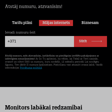
Atstāj numuru, atzvanīsim!
Tarifu plāni
Mājas internets
Biznesam
Ievadi numuru šeit
+371
Sūtīt
Atstāj numuru, mēs atzvanīsim, izstāstīsim un pieslēgsim izvēlēto pakalpojumu ar
izdevīgiem nosacījumiem!
Ar šo Tu apliecini, ka vēlies, lai Tele2 ar Tevi sazinās,
zvanot un sūtot SMS uz numuru, kuru norādīji, 12 mēnešu periodā. Lai noslēgtu
līgumu, Tev jābūt šī numura īpašniekam. Piekrišanu vari atsaukt zvana laikā. Vairāk
informācijas
Privātuma politikā
.
Monitors labākai redzamībai