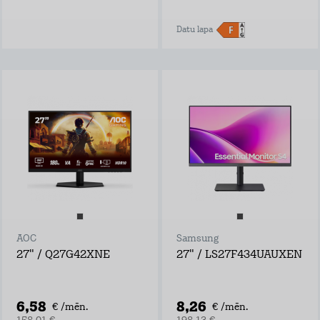
Datu lapa
AOC
Samsung
27" / Q27G42XNE
27" / LS27F434UAUXEN
6,58
8,26
€ /mēn.
€ /mēn.