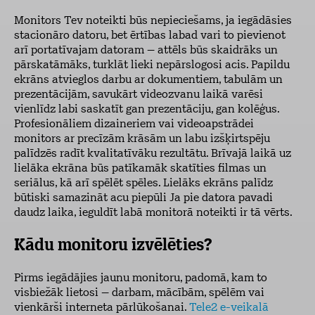
Monitors Tev noteikti būs nepieciešams, ja iegādāsies
stacionāro datoru, bet ērtības labad vari to pievienot
arī portatīvajam datoram – attēls būs skaidrāks un
pārskatāmāks, turklāt lieki nepārslogosi acis. Papildu
ekrāns atvieglos darbu ar dokumentiem, tabulām un
prezentācijām, savukārt videozvanu laikā varēsi
vienlīdz labi saskatīt gan prezentāciju, gan kolēģus.
Profesionāliem dizaineriem vai videoapstrādei
monitors ar precīzām krāsām un labu izšķirtspēju
palīdzēs radīt kvalitatīvāku rezultātu. Brīvajā laikā uz
lielāka ekrāna būs patīkamāk skatīties filmas un
seriālus, kā arī spēlēt spēles. Lielāks ekrāns palīdz
būtiski samazināt acu piepūli Ja pie datora pavadi
daudz laika, ieguldīt labā monitorā noteikti ir tā vērts.
Kādu monitoru izvēlēties?
Pirms iegādājies jaunu monitoru, padomā, kam to
visbiežāk lietosi – darbam, mācībām, spēlēm vai
vienkārši interneta pārlūkošanai.
Tele2 e-veikalā