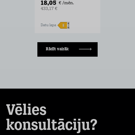
18,05
€ /mēn.
433,17 €
Datu lapa
Rādīt vairāk
Vēlies
konsultāciju?