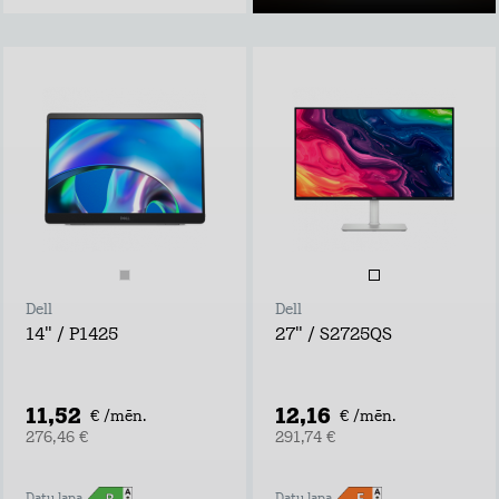
Dell
Dell
14" / P1425
27" / S2725QS
11,52
12,16
€ /mēn.
€ /mēn.
276,46 €
291,74 €