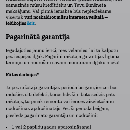
samazinās mūsu kredītrisku un Tavu ikmēneša
maksājumu. Vai pirmā iemaksa būs nepieciešama,
visērtāk
vari noskaidrot mūsu interneta veikalā –
ielūkojies
šeit
.
Pagarinātā garantija
Iegādājoties jaunu ierīci, mēs vēlamies, lai tā kalpotu
pēc iespējas ilgāk. Pagarini ražotāja garantijas līguma
termiņu un nodrošini savam monitoram ilgāku mūžu!
Kā tas darbojas?
Ja pēc ražotāja garantijas perioda beigām, ierīcei būs
radušies citi defekti, kurus līdz šim būtu sedzis pats
ražotājs, turpmāk remontu vai ierīces aizvietošanu
nodrošinās apdrošinātājs. Pēc šī perioda beigām,
pieslēdz pagarināto garantiju un nodrošini:
1 vai 2 papildu gadus apdrošināšanai