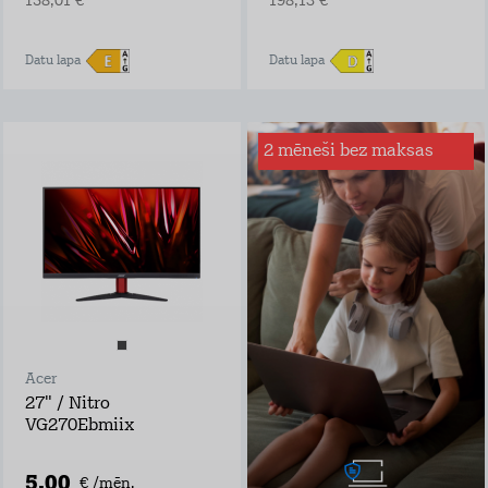
158,01 €
198,13 €
Datu lapa
Datu lapa
2 mēneši bez maksas
Interneta drošība
mājai
Sērfo internetā droši
– mēs būsim tava
digitālā glābšanas
veste!
Ar Interneta Drošību
būsi pasargāts no:
inficētām vietnēm
viltus veikaliem,
Acer
bankām un
personām, kuras
27" / Nitro
vēlas iegūt tavus
VG270Ebmiix
bankas datus
programmām, kas
mēģina iekļaut
5,00
€ /mēn.