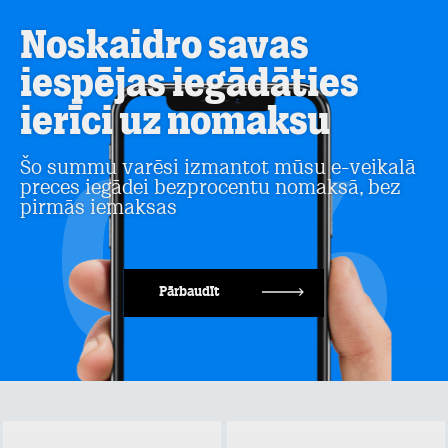
Noskaidro savas
iespējas iegādāties
ierīci uz nomaksu
Šo summu varēsi izmantot mūsu e-veikalā
preces iegādei bezprocentu nomaksā, bez
pirmās iemaksas
Pārbaudīt