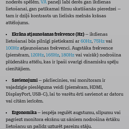
noderēs spēlēm.
VA
paneļi labi derēs gan ikdienas
lietošanai, gan patīkamai filmu skatīšanās pieredzei –
tam ir dziļš kontrasts un lielisks melnās krāsas
attēlojums.
Ekrāna atjaunošanas frekvence (Hz)
– ikdienas
lietošanai būs pilnīgi pietiekami ar
60Hz
,
75Hz
vai
100Hz
atjaunošanas frekvenci. Augstāka frekvence
(piemēram,
120Hz
,
165Hz
,
180Hz
vai vairāk) nodrošina
plūdenāku attēlu, kas ir īpaši svarīgi dinamisku spēļu
cienītājiem.
Savienojumi
– pārliecinies, vai monitoram ir
vajadzīgie pieslēguma veidi (piemēram, HDMI,
DisplayPort, USB-C), lai to varētu ērti savienot ar datoru
vai citām ierīcēm.
Ergonomika
– iespēja regulēt augstumu, slīpumu vai
pagriezt monitora ekrānu uz sāniem nodrošina ērtāku
lietošanu un palīdz uzturēt pareizu stāju.