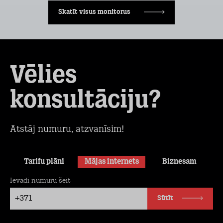
Skatīt visus monitorus
Vēlies
konsultāciju?
Atstāj numuru, atzvanīsim!
Tarifu plāni
Mājas internets
Biznesam
Ievadi numuru šeit
+371
Sūtīt