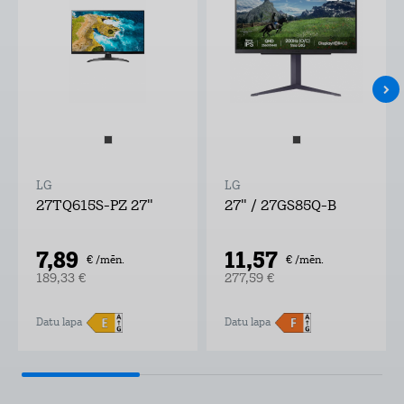
LG
LG
27TQ615S-PZ 27"
27" / 27GS85Q-B
7,89
11,57
€ /mēn.
€ /mēn.
189,33 €
277,59 €
Datu lapa
Datu lapa