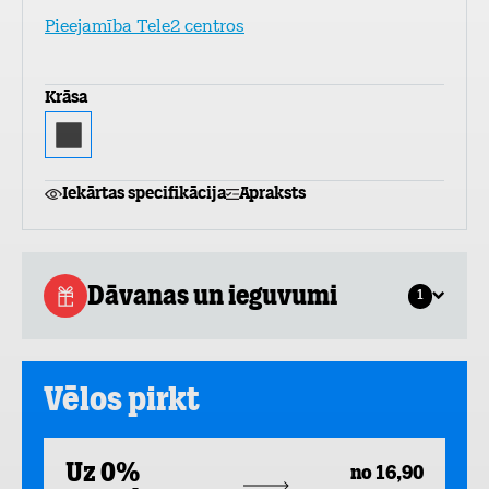
Pieejamība Tele2 centros
Krāsa
Iekārtas specifikācija
Apraksts
Dāvanas un ieguvumi
1
Vēlos pirkt
Uz 0%
no 16,90