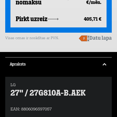
nomaksu
€/mēn.
Pirkt uzreiz
405,71 €
Datu lapa
Visas cenas ir norādītas ar PVN.
Apraksts
LG
27" / 27G810A-B.AEK
EAN:
8806096597057