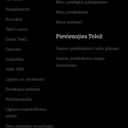
Mani pieslēgtie pakalpojumi
Komplimenti
Mani piedāvājumi
Kontakti
Mans patēriņš
Tele2 centri
Pievienojies Tele2
Darbs Tele2
Saņem piedāvājumu tarifu plānam
Jaunumi
Saņem piedāvājumu mājas
Sadarbība
internetam
Sūtīt SMS
Līgumi un noteikumi
Privātuma politika
Piekļūstamība
Līgumu kopsavilkumu
arhīvs
Datu pārraides nosacījumi