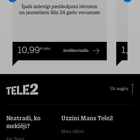
Īpaši izdevīgi piedāvājumi bērniem
un jauniešiem līdz 24 gadu vecumam
10,99
1,00
€/mēn.
Izvēlies tarifu
Uz augšu
Neatradi, ko
Uzzini Mans Tele2
meklēji?
Mani rēķini
Par Tele2