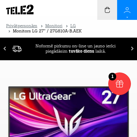
Privātpersonām
Monitori
LG
Monitors LG 27" / 27G810A-B.AEK
Noformē pirkumu on-line un jauno ierīci
piegādāsim
tuvāko dienu
laikā.
1