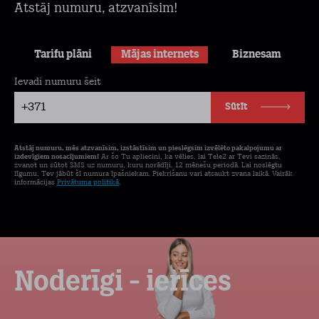
Atstāj numuru, atzvanīsim!
Tarifu plāni
Mājas internets
Biznesam
Ievadi numuru šeit
+371
Sūtīt
Atstāj numuru, mēs atzvanīsim, izstāstīsim un pieslēgsim izvēlēto pakalpojumu ar
izdevīgiem nosacījumiem!
Ar šo Tu apliecini, ka vēlies, lai Tele2 ar Tevi sazinās,
zvanot un sūtot SMS uz numuru, kuru norādīji, 12 mēnešu periodā. Lai noslēgtu
līgumu, Tev jābūt šī numura īpašniekam. Piekrišanu vari atsaukt zvana laikā. Vairāk
informācijas
Privātuma politikā
.
Noderīgi - ierīces