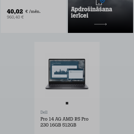
laupīšana
Apdrošināšana
40,02
Uzzināt vairāk
€ /mēn.
ierīcei
960,40 €
2 mēneši bez maksas
pēc tam
no 2,99 €/mēn.
Dell
Pro 14 AG AMD R5 Pro
230 16GB 512GB