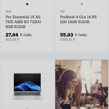
Dell
HP
Pro Essential 15 AG
ProBook 4 G1a 16 R5
FHD AMD R3 7320U
220 16GB 512GB
8GB 512GB
27,64
55,03
€ /mēn.
€ /mēn.
663,36 €
1320,81 €
Viens rūteris un
internets visiem
Lieto rūteri visur,
kur rozete!
noformē
pieteikumu tepat
atvedīsim bez
maksas