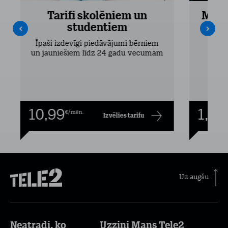
Tarifi skolēniem un
Mobi
studentiem
Pieejam
Īpaši izdevīgi piedāvājumi bērniem
un jauniešiem līdz 24 gadu vecumam
10,99
1,00
€/mēn.
Izvēlies tarifu
Uz augšu
Neatradi, ko
Uzzini Mans Tele2