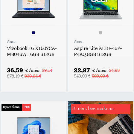
Asus
Acer
Vivobook 16 X1607CA-
Aspire Lite AL15-46P-
MB045W 16GB 512GB
R4AQ 8GB 512GB
36,59
22,87
€ /mēn.
39,14
€ /mēn.
24,95
878,19 €
939,24 €
549,00 €
599,00 €
Izpārdošana!
-70€
2 mēn. bez maksas
Rēķinu
apdrošināšana
Tavs atbalsta plecs