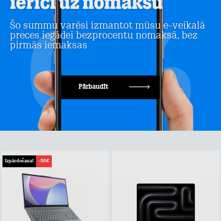
ierīci uz nomaksu
Šo summu varēsi izmantot mūsu e-veikalā
preces iegādei bezprocentu nomaksā, bez
pirmās iemaksas
Pārbaudīt
Izpārdošana!
-50€