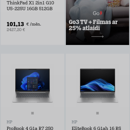
seriāli visai
ThinkPad X1 2in1 G10
ģimenei
U5-225U 16GB 512GB
Vairāk nekā 30
vietējie un ārvalstu
Go3 TV + Filmas ar
TV kanāli
101,13
€ /mēn.
25% atlaidi
2427,20 €
Uzzināt vairāk
10,49 €/mēn.
HP
HP
ProBook 4 G1a R7 250
EliteBook 6 G1ah 16 R5