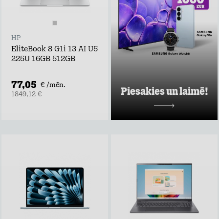
piedāvājumus pie
Tele2 un piedalies
vērtīgu baltvu
izlozē!
HP
Uzzināt vairāk
EliteBook 8 G1i 13 AI U5
225U 16GB 512GB
77,05
€ /mēn.
Piesakies un laimē!
1849,12 €