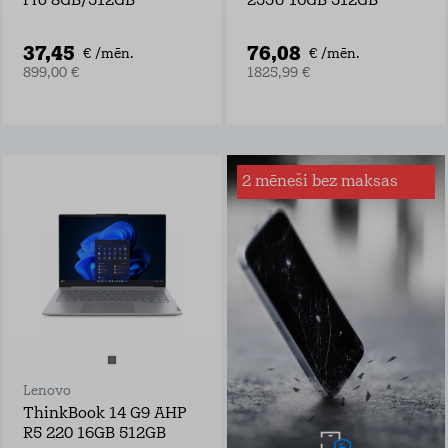
Pro 8GB/512GB
255U 16GB 512GB
37,45
76,08
€ /mēn.
€ /mēn.
899,00 €
1825,99 €
2 mēneši bez maksas
Apdrošināšana
ierīcei
Tele2 ierīču
apdrošināšana
garantē pilnu
zaudējumu atmaksu
šādos gadījumos:
ekrāna, korpusa
vai jebkādi citi
bojājumi
Lenovo
šķidruma nodarīti
bojājumi
ThinkBook 14 G9 AHP
zādzība vai
R5 220 16GB 512GB