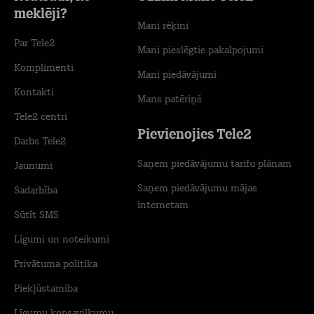
meklēji?
Mani rēķini
Par Tele2
Mani pieslēgtie pakalpojumi
Komplimenti
Mani piedāvājumi
Kontakti
Mans patēriņš
Tele2 centri
Pievienojies Tele2
Darbs Tele2
Saņem piedāvājumu tarifu plānam
Jaunumi
Saņem piedāvājumu mājas
Sadarbība
internetam
Sūtīt SMS
Līgumi un noteikumi
Privātuma politika
Piekļūstamība
Līgumu kopsavilkumu