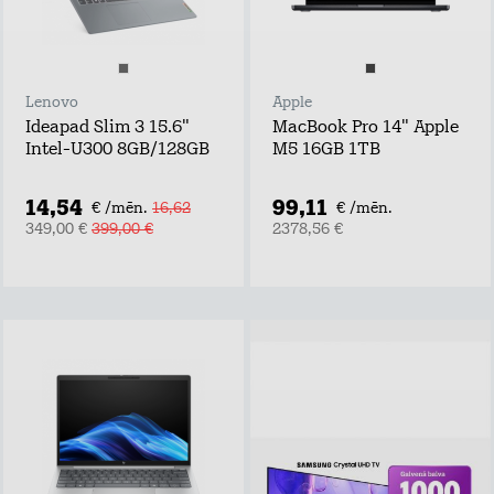
Lenovo
Apple
Ideapad Slim 3 15.6"
MacBook Pro 14" Apple
Intel-U300 8GB/128GB
M5 16GB 1TB
14,54
99,11
€ /mēn.
16,62
€ /mēn.
349,00 €
399,00 €
2378,56 €
Piesakies un
laimē!
Atstāj kontaktus,
uzzini labākos tarifu
plānu un mājas
interneta