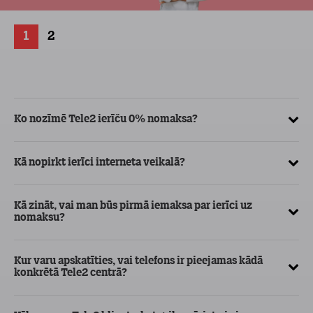
1
2
Ko nozīmē Tele2 ierīču 0% nomaksa?
Kā
ve
Kā nopirkt ierīci interneta veikalā?
Kā
ma
Kā zināt, vai man būs pirmā iemaksa par ierīci uz
nomaksu?
Kur varu apskatīties, vai telefons ir pieejamas kādā
konkrētā Tele2 centrā?