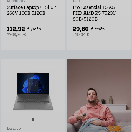
Microsoft
Dell
Surface Laptop7 15i U7
Pro Essential 15 AG
268V 16GB 512GB
FHD AMD R5 7520U
8GB/512GB
112,92
29,60
€ /mēn.
€ /mēn.
2709,97 €
710,34 €
Go3 TV + Filmas ar
25% atlaidi
Negaidi pārraides
televīzijā, izrādes
laiks var sākties
tūlīt ar Go3 TV!
Go3 piedāvājumā:
Ekskluzīvs Go3
oriģinālsaturs
Latvijas saturs,
Lenovo
ārvalstu filmas un