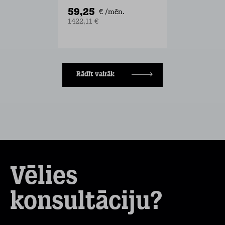
59,25
€ /mēn.
1422,11 €
Rādīt vairāk
Vēlies
konsultāciju?