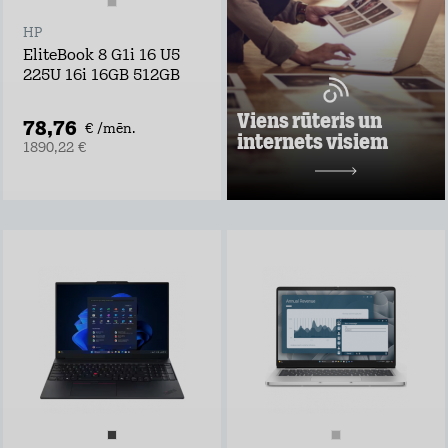
ņem rūteri līdzi un
lieto internetu
HP
visur
EliteBook 8 G1i 16 U5
Pārbaudi, kas
225U 16i 16GB 512GB
vislabāk der tavā
adresē un noformē
darījumu!
Viens rūteris un
78,76
€ /mēn.
internets visiem
Uzzināt vairāk
1890,22 €
10,98 €/mēn.