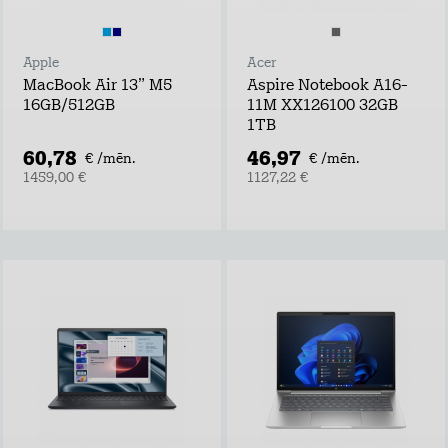
Apple
Acer
MacBook Air 13” M5
Aspire Notebook A16-
16GB/512GB
11M XX126100 32GB
1TB
60,78
46,97
€ /mēn.
€ /mēn.
1459,00 €
1127,22 €