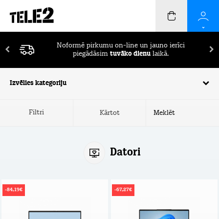
Pirmos 2 mēnešus ierīču apdrošināšana
BEZ
MAKSAS!
Izvēlies kategoriju
Filtri
Kārtot
Datori
-84,19€
-67,27€