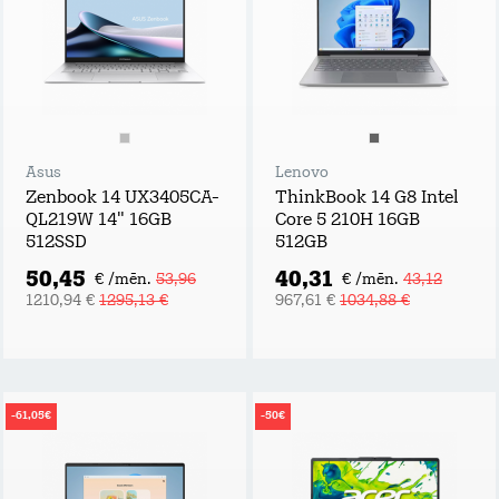
Asus
Lenovo
Zenbook 14 UX3405CA-
ThinkBook 14 G8 Intel
QL219W 14" 16GB
Core 5 210H 16GB
512SSD
512GB
50,45
40,31
€ /mēn.
53,96
€ /mēn.
43,12
1210,94 €
1295,13 €
967,61 €
1034,88 €
-61,05€
-50€