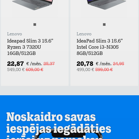
Lenovo
Lenovo
Ideapad Slim 3 15.6"
IdeaPad Slim 3 15.6"
Ryzen 3 7320U
Intel Core i3-N305
16GB/512GB
8GB/512GB
22,87
20,78
€ /mēn.
25,37
€ /mēn.
24,95
549,00 €
609,00 €
499,00 €
599,00 €
Noskaidro savas
iespējas iegādāties