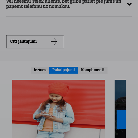
Vēl neesmu Tele2 klients, bet gribu pāriet pie jums un
paņemt telefonu uz nomaksu.
Citi jautājumi
Ierīces
Pakalpojumi
Komplimenti