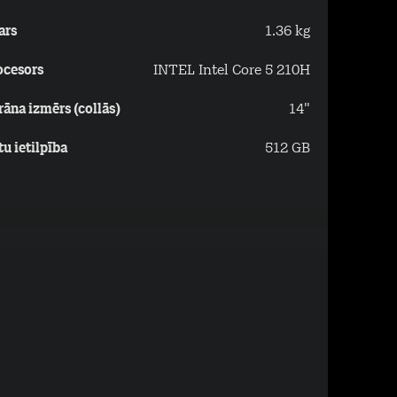
ars
1.36 kg
ocesors
INTEL Intel Core 5 210H
rāna izmērs (collās)
14"
tu ietilpība
512 GB