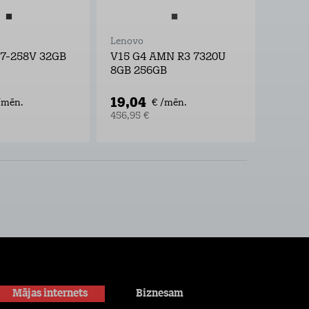
Lenovo
Lenovo
U7-258V 32GB
V15 G4 AMN R3 7320U
Think
8GB 256GB
U5-22
19,04
101,
/mēn.
€ /mēn.
456,95 €
2427,2
Mājas internets
Biznesam