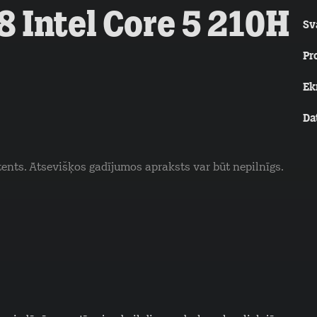
 Intel Core 5 210H
Sv
Pr
Ek
Da
tents. Atsevišķos gadījumos apraksts var būt nepilnīgs.