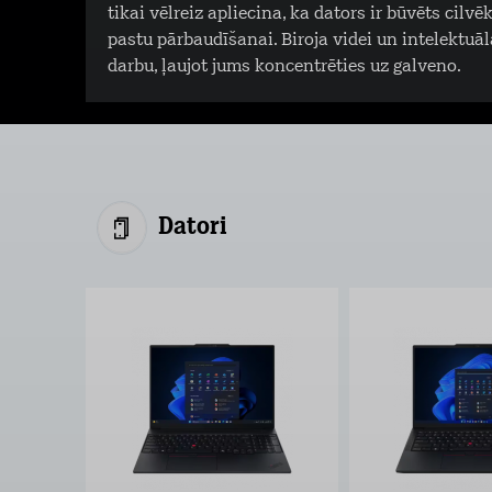
tikai vēlreiz apliecina, ka dators ir būvēts cilv
pastu pārbaudīšanai. Biroja videi un intelektuā
darbu, ļaujot jums koncentrēties uz galveno.
Datori