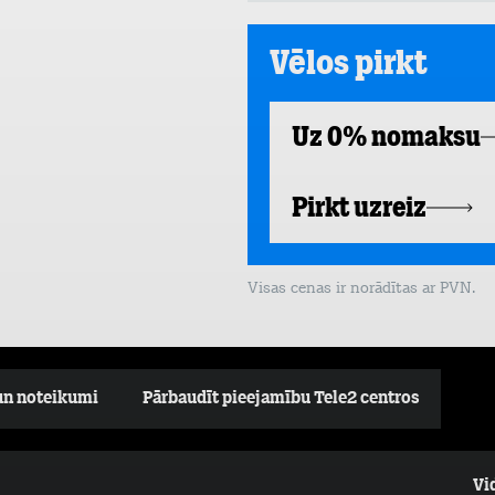
Vēlos pirkt
Uz 0% nomaksu
Pirkt uzreiz
Visas cenas ir norādītas ar PVN.
un noteikumi
Pārbaudīt pieejamību Tele2 centros
Vi