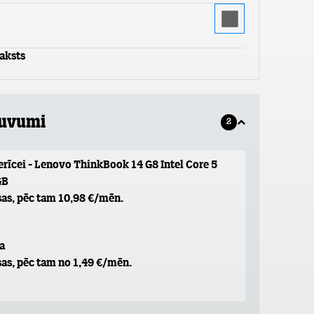
aksts
guvumi
2
erīcei - Lenovo ThinkBook 14 G8 Intel Core 5
GB
as, pēc tam 10,98 €/mēn.
a
as, pēc tam no 1,49 €/mēn.