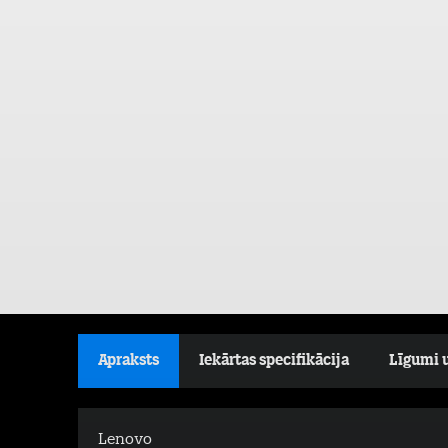
Apraksts
Iekārtas specifikācija
Līgumi 
Lenovo