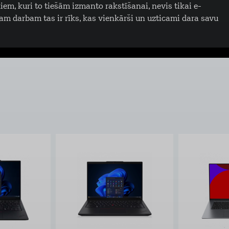
ēkiem, kuri to tiešām izmanto rakstīšanai, nevis tikai e-
lam darbam tas ir rīks, kas vienkārši un uzticami dara savu