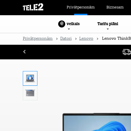
Privātpersonām
Biznesam
e
Tarifu plāni
veikals
Privātpersonām
Datori
Lenovo
Lenovo ThinkBo