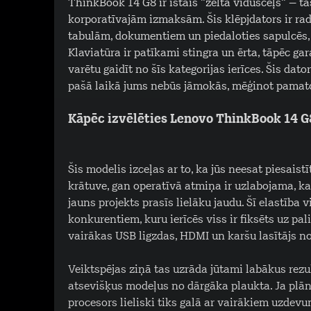
ThinkBook 14 G8 ir īstais "zelta vidusceļš" – 
korporatīvajām izmaksām. Šis klēpjdators ir radī
tabulām, dokumentiem un piedaloties sapulcēs, 
Klaviatūra ir patīkami stingra un ērta, tāpēc ga
varētu gaidīt no šīs kategorijas ierīces. Šis da
pašā laikā jums nebūs jāmokās, mēģinot pamat
Kāpēc izvēlēties Lenovo ThinkBook 14 G
Šis modelis izceļas ar to, ka jūs neesat piesaist
krātuve, gan operatīvā atmiņa ir uzlabojama, ka
jauns projekts prasīs lielāku jaudu. Šī elastība
konkurentiem, kuru ierīcēs viss ir fiksēts uz pa
vairākas USB ligzdas, HDMI un karšu lasītājs no
Veiktspējas ziņā tas uzrāda jūtami labākus rezu
atsevišķus modeļus no dārgāka plaukta. Ja plānoj
procesors lieliski tiks galā ar vairākiem uzdev