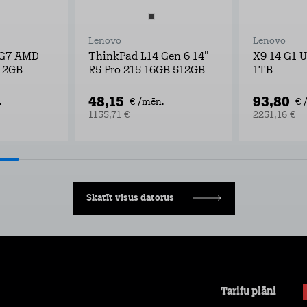
Lenovo
Lenovo
 G7 AMD
ThinkPad L14 Gen 6 14"
X9 14 G1 
12GB
R5 Pro 215 16GB 512GB
1TB
48,15
93,80
.
€ /mēn.
€ 
1155,71 €
2251,16 €
Skatīt visus datorus
Tarifu plāni