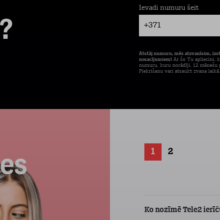
Ievadi numuru šeit
?
+371
Atstāj numuru, mēs atzvanīsim, izs
nosacījumiem!
Ar šo Tu apliecini, k
numuru, kuru norādīji, 12 mēnešu p
Piekrišanu vari atsaukt zvana laikā
1
2
ces
Ko nozīmē Tele2 ier