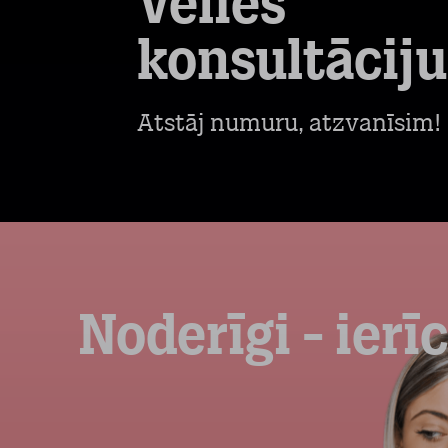
Vēlies
konsultāciju
Atstāj numuru, atzvanīsim!
Noderīgi - ierī