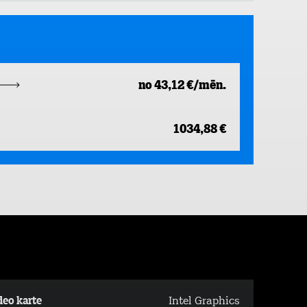
no 43,12 €/mēn.
1034,88 €
deo karte
Intel Graphics