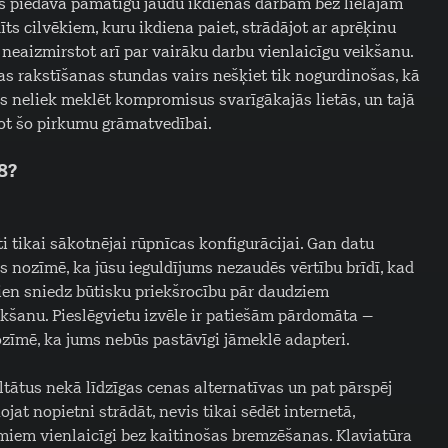
tas piedāvā pamatīgu jaudu ikdienas darbam bez lielajām
ts cilvēkiem, kuru ikdiena paiet, strādājot ar aprēķinu
neaizmirstot arī par vairāku darbu vienlaicīgu veikšanu.
ras rakstīšanas stundas vairs nešķiet tik nogurdinošas, kā
tors neliek meklēt kompromisus svarīgākajās lietās, un tajā
ot šo pirkumu grāmatvedībai.
8?
īti tikai sākotnējai rūpnīcas konfigurācijai. Gan datu
s nozīmē, ka jūsu ieguldījums nezaudēs vērtību brīdī, kad
 vien sniedz būtisku priekšrocību pār daudziem
likšanu. Pieslēgvietu izvēle ir patiešām pārdomāta –
zīmē, ka jums nebūs pastāvīgi jāmeklē adapteri.
ltātus nekā līdzīgas cenas alternatīvas un pat pārspēj
at nopietni strādāt, nevis tikai sēdēt internetā,
umiem vienlaicīgi bez kaitinošas bremzēšanas. Klaviatūra