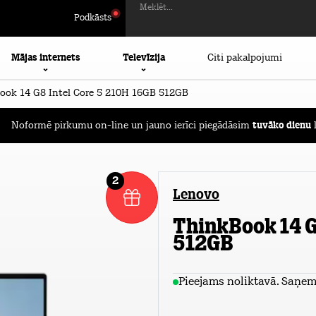
Meklēt...
Podkāsts
Mājas internets
Televīzija
Citi pakalpojumi
ok 14 G8 Intel Core 5 210H 16GB 512GB
Noformē pirkumu on-line un jauno ierīci piegādāsim
tuvāko dienu
l
2
Lenovo
ThinkBook 14 G
512GB
Pieejams noliktavā. Saņem 