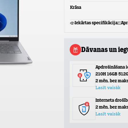
Krāsa
Iekārtas specifikācija
Apr
Dāvanas un ie
Apdrošināšana i
210H 16GB 512
2 mēn. bez maks
Lasīt vairāk
Interneta drošīb
2 mēn. bez maks
Lasīt vairāk