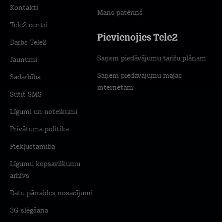
Kontakti
Mans patēriņš
Tele2 centri
Pievienojies Tele2
Darbs Tele2
Saņem piedāvājumu tarifu plānam
Jaunumi
Saņem piedāvājumu mājas
Sadarbība
internetam
Sūtīt SMS
Līgumi un noteikumi
Privātuma politika
Piekļūstamība
Līgumu kopsavilkumu
arhīvs
Datu pārraides nosacījumi
3G slēgšana