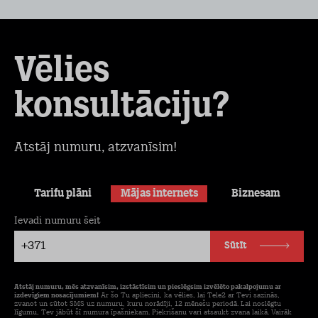
Vēlies
konsultāciju?
Atstāj numuru, atzvanīsim!
Tarifu plāni
Mājas internets
Biznesam
Ievadi numuru šeit
+371
Sūtīt
Atstāj numuru, mēs atzvanīsim, izstāstīsim un pieslēgsim izvēlēto pakalpojumu ar
izdevīgiem nosacījumiem!
Ar šo Tu apliecini, ka vēlies, lai Tele2 ar Tevi sazinās,
zvanot un sūtot SMS uz numuru, kuru norādīji, 12 mēnešu periodā. Lai noslēgtu
līgumu, Tev jābūt šī numura īpašniekam. Piekrišanu vari atsaukt zvana laikā. Vairāk