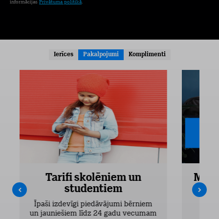
informācijas
Privātuma politikā
.
Ierīces
Pakalpojumi
Komplimenti
Tarifi skolēniem un
Mobi
studentiem
Pieejam
Īpaši izdevīgi piedāvājumi bērniem
un jauniešiem līdz 24 gadu vecumam