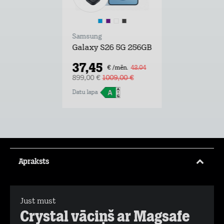
Samsung
Galaxy S26 5G 256GB
37,45
€ /mēn.
42,04
899,00 €
1009,00 €
Datu lapa
Apraksts
Just must
Crystal vāciņš ar Magsafe