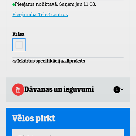
Pieejams noliktavā. Saņem jau 11.08.
Pieejamība Tele2 centros
Krāsa
Iekārtas specifikācija
Apraksts
Dāvanas un ieguvumi
1
Vēlos pirkt