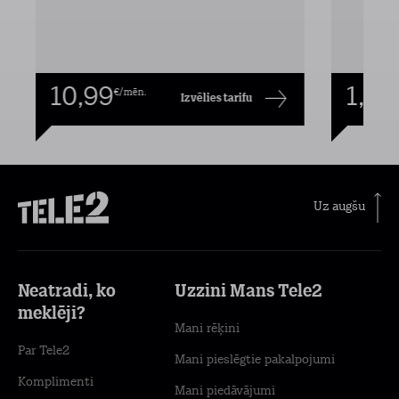
10,99
1,00
€/mēn.
Izvēlies tarifu
Uz augšu
Neatradi, ko
Uzzini Mans Tele2
meklēji?
Mani rēķini
Par Tele2
Mani pieslēgtie pakalpojumi
Komplimenti
Mani piedāvājumi