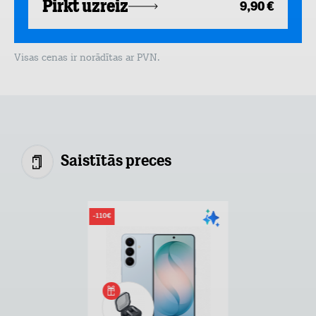
Pirkt uzreiz
9,90 €
Visas cenas ir norādītas ar PVN.
Saistītās preces
-110€