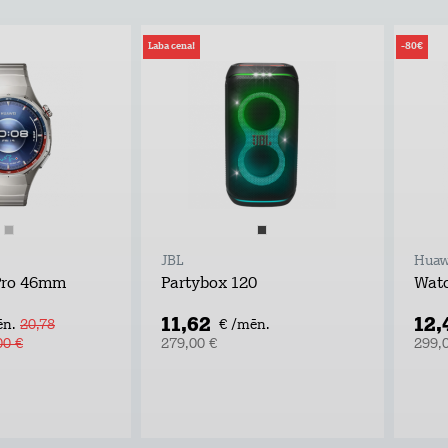
Laba cena!
-80€
JBL
Huaw
Pro 46mm
Partybox 120
Wat
11,62
12,
ēn.
20,78
€ /mēn.
00 €
279,00 €
299,