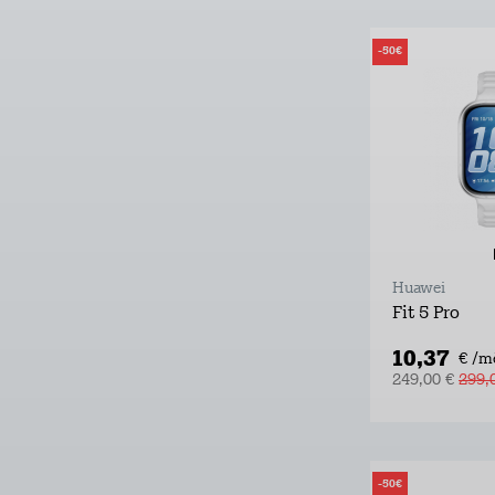
-50€
Huawei
Fit 5 Pro
10,37
€ /m
249,00 €
299,
-50€