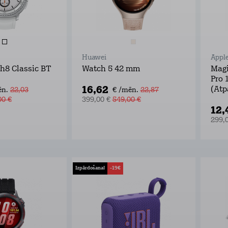
Huawei
Appl
h8 Classic BT
Watch 5 42 mm
Magi
Pro 
16,62
(Atp
ēn.
22,03
€ /mēn.
22,87
00 €
399,00 €
549,00 €
12,
299,
Izpārdošana!
-19€