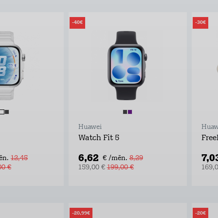
-40€
-30€
Huawei
Huaw
Watch Fit 5
Free
6,62
7,0
ēn.
12,45
€ /mēn.
8,29
00 €
159,00 €
199,00 €
169,
-20,99€
-20€