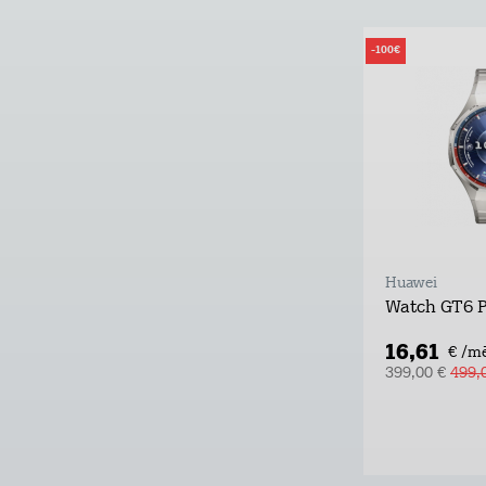
-100€
Huawei
Watch GT6 
16,61
€ /m
399,00 €
499,