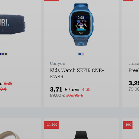
Canyon
Huaw
Kids Watch ZEFIR CNE-
Free
KW49
3,2
.
8,28
3,71
00 €
79,0
€ /mēn.
4,58
89,00 €
109,99 €
-14,90€
-10€