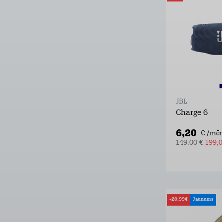
JBL
Charge 6
6,20
€ /mēn
149,00 €
199,
-20,99€
Jaunums