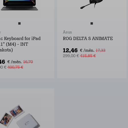
e
Asus
c Keyboard for iPad
ROG DELTA S ANIMATE
11" (M4) - INT
12,46
akots)
€ /mēn.
17,33
299,00 €
415,85 €
46
€ /mēn.
16,70
00 €
400,75 €