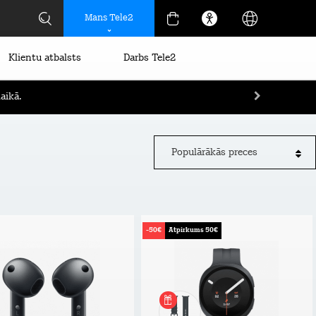
Mans Tele2
Klientu atbalsts
Darbs Tele2
Populārākās preces
-50€
Atpirkums 50€