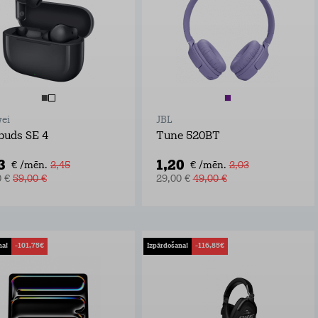
ei
JBL
buds SE 4
Tune 520BT
3
1,20
€ /mēn.
2,45
€ /mēn.
2,03
0 €
59,00 €
29,00 €
49,00 €
na!
-101,75€
Izpārdošana!
-116,85€