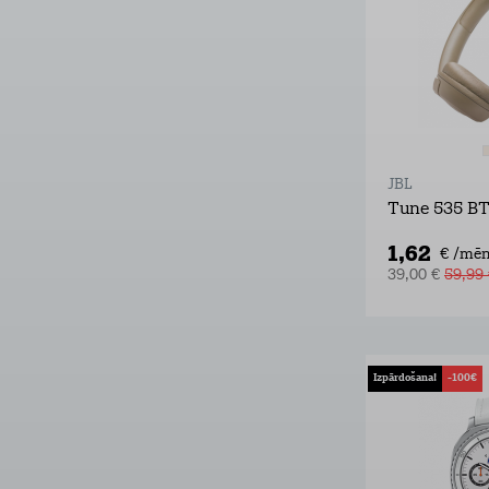
JBL
Tune 535 B
1,62
€ /mēn
39,00 €
59,99
Izpārdošana!
-100€