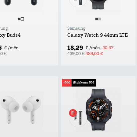
ung
Samsung
xy Buds4
Galaxy Watch 9 44mm LTE
5
18,29
€ /mēn.
€ /mēn.
20,37
00 €
439,00 €
489,00 €
-50€
Atpirkums 50€