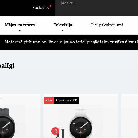
Meklēt...
Podkāsts
Mājas internets
Televīzija
Citi pakalpojumi
Pirmos 2 mēnešus ierīču apdrošināšana
BEZ MAKSAS!
alīgi
-50€
Atpirkums 50€