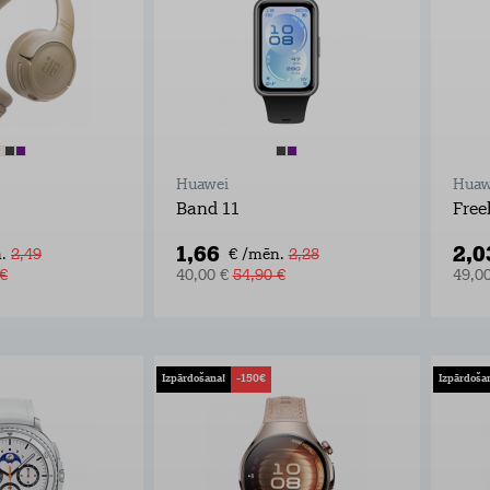
Huawei
Huaw
T
Band 11
Free
1,66
2,0
.
2,49
€ /mēn.
2,28
 €
40,00 €
54,90 €
49,0
Izpārdošana!
-150€
Izpārdoša