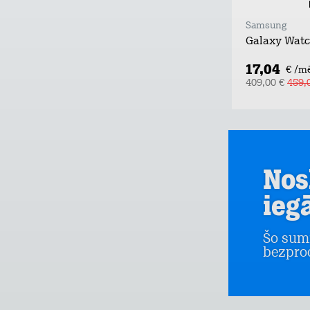
Samsung
Galaxy Wat
17,04
€ /m
409,00 €
459,
Nos
ieg
Šo sum
bezpro