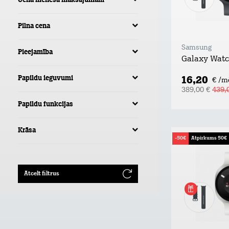
Cena mēneša maksājumam
Pilna cena
Samsung
Pieejamība
Galaxy Wat
16,20
Papildu ieguvumi
€ /m
389,00 €
439,
Papildu funkcijas
Krāsa
-50€
Atpirkums 50€
Atcelt filtrus