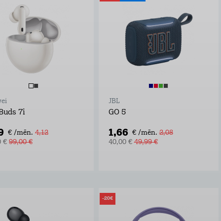
ei
JBL
Buds 7i
GO 5
9
1,66
€ /mēn.
4,12
€ /mēn.
2,08
0 €
99,00 €
40,00 €
49,99 €
-20€