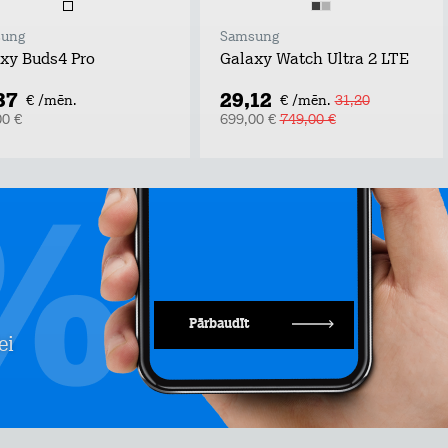
ung
Samsung
xy Buds4 Pro
Galaxy Watch Ultra 2 LTE
37
29,12
€ /mēn.
€ /mēn.
31,20
00 €
699,00 €
749,00 €
Pārbaudīt
ei