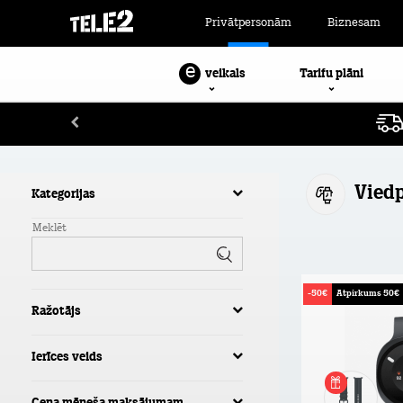
Privātpersonām
Biznesam
e
Tarifu plāni
veikals
Viedp
Kategorijas
Meklēt
-50€
Atpirkums 50€
Ražotājs
Ierīces veids