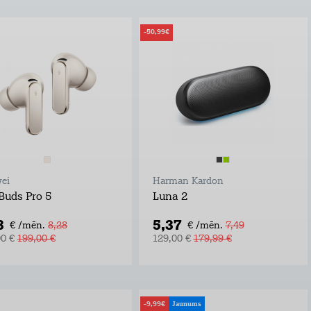
-50,99€
ei
Harman Kardon
Buds Pro 5
Luna 2
3
5,37
€ /mēn.
8,28
€ /mēn.
7,49
00 €
199,00 €
129,00 €
179,99 €
-9,99€
Jaunums