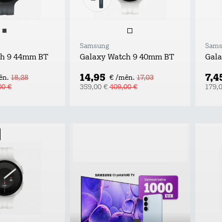
Samsung
Sams
ch 9 44mm BT
Galaxy Watch 9 40mm BT
Gala
14,95
7,4
ēn.
18,28
€ /mēn.
17,03
00 €
359,00 €
409,00 €
179,
Piesakies un laimē!
Atstāj kontaktus, uzzini labākos
tarifu plānu un mājas interneta
piedāvājumus pie Tele2 un
piedalies vērtīgu baltvu izlozē!
Uzzināt vairāk