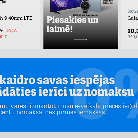
Sams
Piesakies un
ch 9 40mm LTE
Gala
laimē!
10,
ēn.
19,12
00 €
249,
kaidro savas iespējas
ādāties ierīci uz nomaksu
mu varēsi izmantot mūsu e-veikalā preces iegād
centu nomaksā, bez pirmās iemaksas