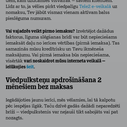
tiem, kam uzticamies visvairāk – saviem klientiem.
Līdz ar to, ja vēlies pirkt viedpalīgu
Tele2 e-veikalā
uz
nomaksu, Tev jābūt vismaz vienam aktīvam balss
pieslēguma numuram.
Vai vajadzēs veikt pirmo iemaksu?
Izvērtējot dažādus
faktorus, līguma slēgšanas brīdī var būt nepieciešams
iemaksāt daļu no ierīces vērtības (pirmā iemaksa). Tas
samazinās mūsu kredītrisku un Tavu ikmēneša
maksājumu. Vai pirmā iemaksa būs nepieciešama,
visērtāk
vari noskaidrot mūsu interneta veikalā –
ielūkojies
šeit
.
Viedpulksteņu apdrošināšana 2
mēnešiem bez maksas
Iegādājoties jaunu ierīci, mēs vēlamies, lai tā kalpotu
pēc iespējas ilgāk. Taču dzīvē gadās dažādi neparedzēti
brīži – viedpulkstenis var nejauši tikt sabojāts vai pat
nozagts.