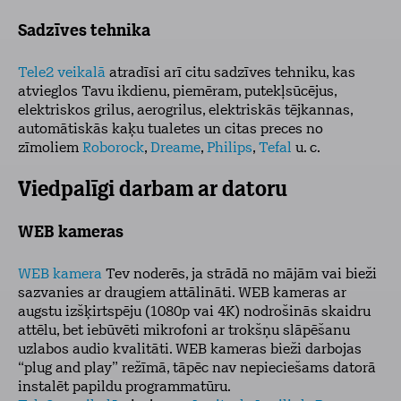
Sadzīves tehnika
Tele2 veikalā
atradīsi arī citu sadzīves tehniku, kas
atvieglos Tavu ikdienu, piemēram, putekļsūcējus,
elektriskos grilus, aerogrilus, elektriskās tējkannas,
automātiskās kaķu tualetes un citas preces no
zīmoliem
Roborock
,
Dreame
,
Philips
,
Tefal
u. c.
Viedpalīgi darbam ar datoru
WEB kameras
WEB kamera
Tev noderēs, ja strādā no mājām vai bieži
sazvanies ar draugiem attālināti. WEB kameras ar
augstu izšķirtspēju (1080p vai 4K) nodrošinās skaidru
attēlu, bet iebūvēti mikrofoni ar trokšņu slāpēšanu
uzlabos audio kvalitāti. WEB kameras bieži darbojas
“plug and play” režīmā, tāpēc nav nepieciešams datorā
instalēt papildu programmatūru.