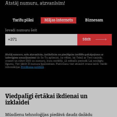
Atstāj numuru, atzvanīsim!
Tarifu plāni
Mājas internets
Biznesam
Ievadi numuru šeit
+371
Sūtīt
Atstāj numuru, mēs atzvanīsim, izstāstīsim un pieslēgsim izvēlēto pakalpojumu ar
izdevīgiem nosacījumiem!
Ar šo Tu apliecini, ka vēlies, lai Tele2 ar Tevi sazinās,
zvanot un sūtot SMS uz numuru, kuru norādīji, 12 mēnešu periodā. Lai noslēgtu
līgumu, Tev jābūt šī numura īpašniekam. Piekrišanu vari atsaukt zvana laikā. Vairāk
informācijas
Privātuma politikā
.
Viedpalīgi ērtākai ikdienai un
izklaidei
Mūsdienu tehnoloģijas piedāvā daudz dažādu