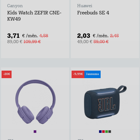
Canyon
Huawei
Kids Watch ZEFIR CNE-
Freebuds SE 4
KW49
3,71
2,03
€ /mēn.
4,58
€ /mēn.
2,45
89,00 €
109,99 €
49,00 €
59,00 €
-20€
-9,99€
Jaunums