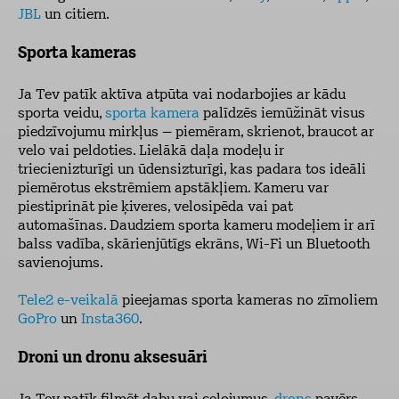
JBL
un citiem.
Sporta kameras
Ja Tev patīk aktīva atpūta vai nodarbojies ar kādu
sporta veidu,
sporta kamera
palīdzēs iemūžināt visus
piedzīvojumu mirkļus – piemēram, skrienot, braucot ar
velo vai peldoties. Lielākā daļa modeļu ir
triecienizturīgi un ūdensizturīgi, kas padara tos ideāli
piemērotus ekstrēmiem apstākļiem. Kameru var
piestiprināt pie ķiveres, velosipēda vai pat
automašīnas. Daudziem sporta kameru modeļiem ir arī
balss vadība, skārienjūtīgs ekrāns, Wi-Fi un Bluetooth
savienojums.
Tele2 e-veikalā
pieejamas sporta kameras no zīmoliem
GoPro
un
Insta360
.
Droni un dronu aksesuāri