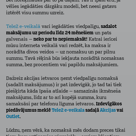
bet norēķināties par to pa daļām. Tas ir īpaši ērti, ja
vēlies iegādāties dārgāku modeli, bet neesi gatavs
iztērēt visu summu uzreiz.
Tele2 e-veikalā
vari iegādāties viedpalīgu,
sadalot
maksājumu uz periodu līdz 24 mēnešiem
un pats
galvenais –
neko par to nepiemaksāt!
Katrai ierīcei
mūsu interneta veikalā vari redzēt, ka maksa ir
norādīta divos veidos – uz nomaksu un par pilnu
summu. Tavā rēķinā būs iekļauta norādītā nomaksas
summa, bez procentiem vai papildu maksājumiem.
Dažreiz akcijas ietvaros ņemt viedpalīgu nomaksā
(sadalīt maksājumus) ir pat izdevīgāk, jo tad tai tiek
piešķirta kāda īpaša atlaide – samazinās ikmēneša
maksājums, līdz ar to arī kopējā summa, kuru
samaksāsi par telefonu līguma ietvaros.
Izdevīgākos
piedāvājumus meklē
Tele2 e-veikala
sadaļā
Akcijas
vai
Outlet
.
Lūdzu, ņem vērā, ka nomaksā mēs dodam preces tikai