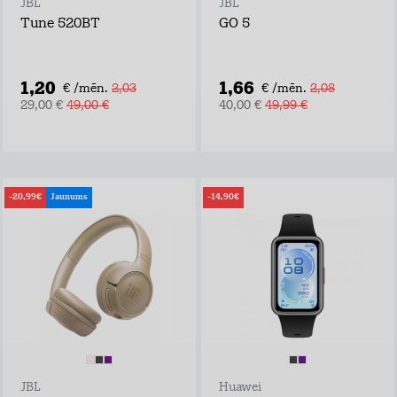
JBL
JBL
Tune 520BT
GO 5
1,20
1,66
€ /mēn.
2,03
€ /mēn.
2,08
29,00 €
49,00 €
40,00 €
49,99 €
-20,99€
Jaunums
-14,90€
JBL
Huawei