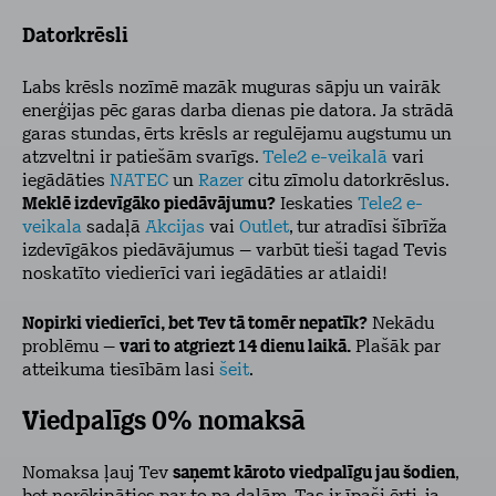
Datorkrēsli
Labs krēsls nozīmē mazāk muguras sāpju un vairāk
enerģijas pēc garas darba dienas pie datora. Ja strādā
garas stundas, ērts krēsls ar regulējamu augstumu un
atzveltni ir patiešām svarīgs.
Tele2 e-veikalā
vari
iegādāties
NATEC
un
Razer
citu zīmolu datorkrēslus.
Meklē izdevīgāko piedāvājumu?
Ieskaties
Tele2 e-
veikala
sadaļā
Akcijas
vai
Outlet
, tur atradīsi šībrīža
izdevīgākos piedāvājumus – varbūt tieši tagad Tevis
noskatīto viedierīci
vari iegādāties ar atlaidi!
Nopirki viedierīci, bet Tev tā tomēr nepatīk?
Nekādu
problēmu –
vari to atgriezt 14 dienu laikā.
Plašāk par
atteikuma tiesībām lasi
šeit
.
Viedpalīgs 0% nomaksā
Nomaksa ļauj Tev
saņemt kāroto viedpalīgu jau šodien
,