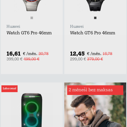
Huawei
Huawei
Watch GT6 Pro 46mm
Watch GT6 Pro 46mm
16,61
12,45
€ /mēn.
20,78
€ /mēn.
15,78
399,00 €
499,00 €
299,00 €
379,00 €
Laba cena!
2 mēneši bez maksas
Interneta drošība
telefonā
Lai drošība tavā
digitālajā pasaulē
mājās! Ar Interneta
Drošību būsi