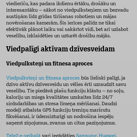
viedierīču, kas padara ikdienu ērtāku, drošāku un
interesantāku – sākot no viedpulksteņiem un bezvadu
austiņām līdz grīdas tīrīšanas robotiem un mājas
novērošanas kamerām. Šīs ierīces palīdz ne tikai
efektīvāk plānot laiku vai sakārtot vidi, bet arī uzlabot
veselību, izklaidēties un uzturēt drošību mājās.
Viedpalīgi aktīvam dzīvesveidam
Viedpulksteņi un fitnesa aproces
Viedpulksteņi un fitnesa aproces
būs lieliski palīgi, ja
dzīvo aktīvu dzīvesveidu un vēlies ērti uzraudzīt savu
veselību. Tie piedāvā plašu funkciju klāstu – no soļu,
kaloriju un miega kvalitātes uzskaites līdz 24/7
sirdsdarbības un stresa līmeņa mērīšanai. Daudzi
modeļi atbalsta GPS funkciju treniņu maršrutu
fiksēšanai, ir ūdensizturīgi un nodrošina iespēju
saņemt ziņojumus, zvanus un citus paziņojumus.
Tele2 e-veikalā
vari iegādāties
Samsung
,
Huawei
,