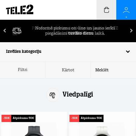
Pirmos 2 mēnešus ierīču apdrošināšana
BEZ
MAKSAS!
Izvēlies kategoriju
Filtri
Kārtot
Viedpalīgi
-50€
Atpirkums 50€
-50€
Atpirkums 50€