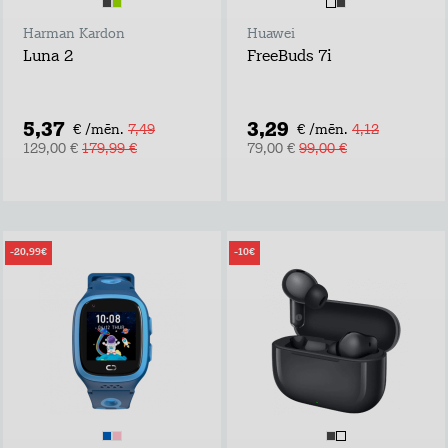
Harman Kardon
Huawei
Luna 2
FreeBuds 7i
5,37
3,29
€ /mēn.
7,49
€ /mēn.
4,12
129,00 €
179,99 €
79,00 €
99,00 €
-20,99€
-10€