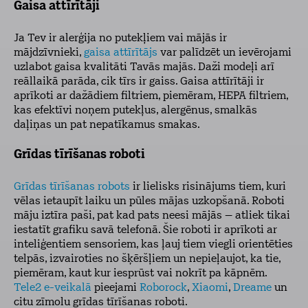
Gaisa attīrītāji
Ja Tev ir alerģija no putekļiem vai mājās ir
mājdzīvnieki,
gaisa attīrītājs
var palīdzēt un ievērojami
uzlabot gaisa kvalitāti Tavās majās. Daži modeļi arī
reāllaikā parāda, cik tīrs ir gaiss. Gaisa attīrītāji ir
aprīkoti ar dažādiem filtriem, piemēram, HEPA filtriem,
kas efektīvi noņem putekļus, alergēnus, smalkās
daļiņas un pat nepatīkamus smakas.
Grīdas tīrīšanas roboti
Grīdas tīrīšanas robots
ir lielisks risinājums tiem, kuri
vēlas ietaupīt laiku un pūles mājas uzkopšanā. Roboti
māju iztīra paši, pat kad pats neesi mājās – atliek tikai
iestatīt grafiku savā telefonā. Šie roboti ir aprīkoti ar
inteliģentiem sensoriem, kas ļauj tiem viegli orientēties
telpās, izvairoties no šķēršļiem un nepieļaujot, ka tie,
piemēram, kaut kur iesprūst vai nokrīt pa kāpnēm.
Tele2 e-veikalā
pieejami
Roborock
,
Xiaomi
,
Dreame
un
citu zīmolu grīdas tīrīšanas roboti.