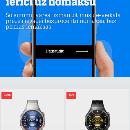
ierīci uz nomaksu
Šo summu varēsi izmantot mūsu e-veikalā
preces iegādei bezprocentu nomaksā, bez
pirmās iemaksas
Pārbaudīt
-100€
-80€