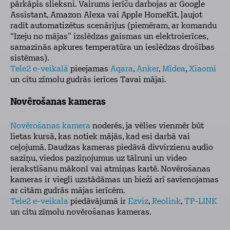
pārkāpis slieksni. Vairums ierīču darbojas ar Google
Assistant, Amazon Alexa vai Apple HomeKit, ļaujot
radīt automatizētus scenārijus (piemēram, ar komandu
“Izeju no mājas” izslēdzas gaismas un elektroierīces,
samazinās apkures temperatūra un ieslēdzas drošības
sistēmas).
Tele2 e-veikalā
pieejamas
Aqara
,
Anker
,
Midea
,
Xiaomi
un citu zīmolu gudrās ierīces Tavai mājai.
Novērošanas kameras
Novērošanas kamera
noderēs, ja vēlies vienmēr būt
lietas kursā, kas notiek mājās, kad esi darbā vai
ceļojumā. Daudzas kameras piedāvā divvirzienu audio
saziņu, viedos paziņojumus uz tālruni un video
ierakstīšanu mākonī vai atmiņas kartē. Novērošanas
kameras ir viegli uzstādāmas un bieži arī savienojamas
ar citām gudrās mājas ierīcēm.
Tele2 e-veikala
piedāvājumā ir
Ezviz
,
Reolink
,
TP-LINK
un citu zīmolu novērošanas kameras.