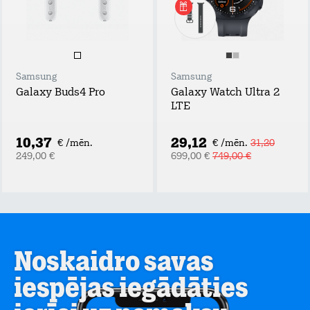
Samsung
Samsung
Galaxy Buds4 Pro
Galaxy Watch Ultra 2
LTE
10,37
29,12
€ /mēn.
€ /mēn.
31,20
249,00 €
699,00 €
749,00 €
Noskaidro savas
iespējas iegādāties