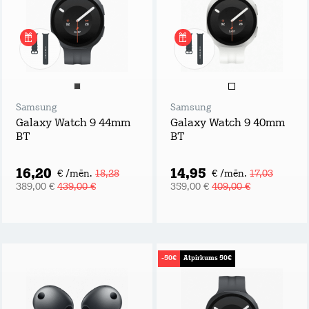
Samsung
Samsung
Galaxy Watch 9 44mm
Galaxy Watch 9 40mm
BT
BT
16,20
14,95
€ /mēn.
18,28
€ /mēn.
17,03
389,00 €
439,00 €
359,00 €
409,00 €
-50€
Atpirkums 50€