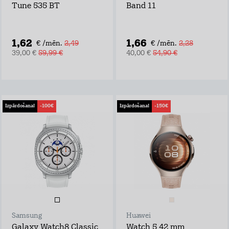
Tune 535 BT
Band 11
1,62
1,66
€ /mēn.
2,49
€ /mēn.
2,28
39,00 €
59,99 €
40,00 €
54,90 €
Izpārdošana!
-100€
Izpārdošana!
-150€
Samsung
Huawei
Galaxy Watch8 Classic
Watch 5 42 mm