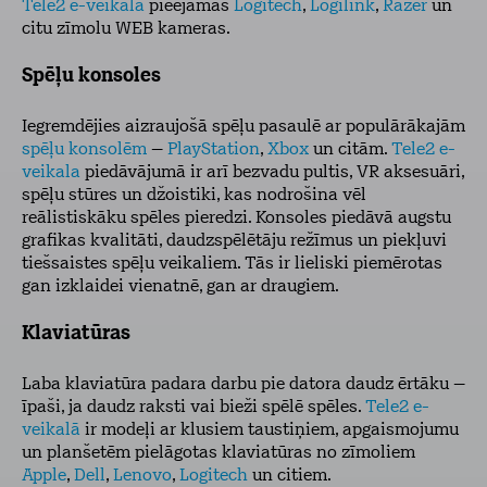
Tele2 e-veikalā
pieejamas
Logitech
,
Logilink
,
Razer
un
citu zīmolu WEB kameras.
Spēļu konsoles
Iegremdējies aizraujošā spēļu pasaulē ar populārākajām
spēļu konsolēm
–
PlayStation
,
Xbox
un citām.
Tele2 e-
veikala
piedāvājumā ir arī bezvadu pultis, VR aksesuāri,
spēļu stūres un džoistiki, kas nodrošina vēl
reālistiskāku spēles pieredzi. Konsoles piedāvā augstu
grafikas kvalitāti, daudzspēlētāju režīmus un piekļuvi
tiešsaistes spēļu veikaliem. Tās ir lieliski piemērotas
gan izklaidei vienatnē, gan ar draugiem.
Klaviatūras
Laba klaviatūra padara darbu pie datora daudz ērtāku –
īpaši, ja daudz raksti vai bieži spēlē spēles.
Tele2 e-
veikalā
ir modeļi ar klusiem taustiņiem, apgaismojumu
un planšetēm pielāgotas klaviatūras no zīmoliem
Apple
,
Dell
,
Lenovo
,
Logitech
un citiem.