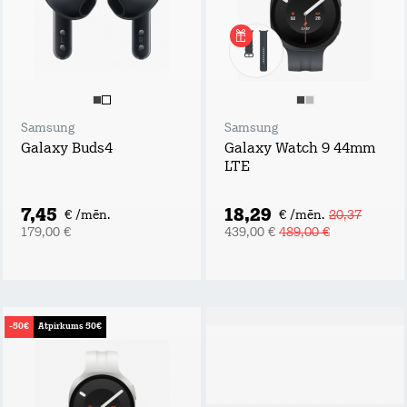
Samsung
Samsung
Galaxy Buds4
Galaxy Watch 9 44mm
LTE
7,45
18,29
€ /mēn.
€ /mēn.
20,37
179,00 €
439,00 €
489,00 €
-50€
Atpirkums 50€
Piesakies un
laimē!
Atstāj kontaktus,