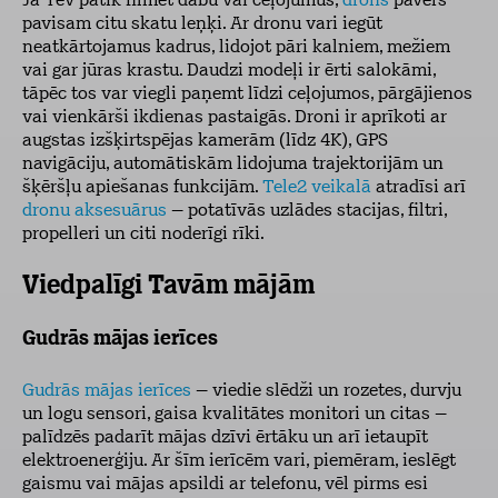
Ja Tev patīk filmēt dabu vai ceļojumus,
drons
pavērs
pavisam citu skatu leņķi. Ar dronu vari iegūt
neatkārtojamus kadrus, lidojot pāri kalniem, mežiem
vai gar jūras krastu. Daudzi modeļi ir ērti salokāmi,
tāpēc tos var viegli paņemt līdzi ceļojumos, pārgājienos
vai vienkārši ikdienas pastaigās. Droni ir aprīkoti ar
augstas izšķirtspējas kamerām (līdz 4K), GPS
navigāciju, automātiskām lidojuma trajektorijām un
šķēršļu apiešanas funkcijām.
Tele2 veikalā
atradīsi arī
dronu aksesuārus
– potatīvās uzlādes stacijas, filtri,
propelleri un citi noderīgi rīki.
Viedpalīgi Tavām mājām
Gudrās mājas ierīces
Gudrās mājas ierīces
– viedie slēdži un rozetes, durvju
un logu sensori, gaisa kvalitātes monitori un citas –
palīdzēs padarīt mājas dzīvi ērtāku un arī ietaupīt
elektroenerģiju. Ar šīm ierīcēm vari, piemēram, ieslēgt
gaismu vai mājas apsildi ar telefonu, vēl pirms esi