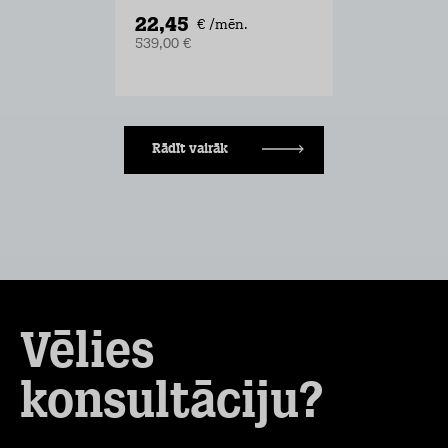
22,45
€ /mēn.
539,00 €
Rādīt vairāk
Vēlies
konsultāciju?