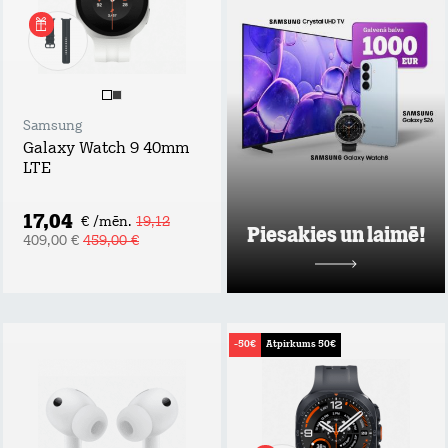
uzzini labākos tarifu
plānu un mājas
interneta
piedāvājumus pie
Tele2 un piedalies
vērtīgu baltvu
izlozē!
Samsung
Uzzināt vairāk
Galaxy Watch 9 40mm
LTE
17,04
€ /mēn.
19,12
Piesakies un laimē!
409,00 €
459,00 €
-50€
Atpirkums 50€