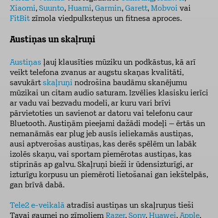
Xiaomi
,
Suunto
,
Huami
,
Garmin
,
Garett
,
Mobvoi
vai
FitBit
zīmola viedpulksteņus un fitnesa aproces.
Austiņas un skaļruņi
Austiņas
ļauj klausīties mūziku un podkāstus, kā arī
veikt telefona zvanus ar augstu skaņas kvalitāti,
savukārt
skaļruņi
nodrošina baudāmu skanējumu
mūzikai un citam audio saturam. Izvēlies klasisku ierīci
ar vadu vai bezvadu modeli, ar kuru vari brīvi
pārvietoties un savienot ar datoru vai telefonu caur
Bluetooth. Austiņām pieejami dažādi modeļi – ērtās un
nemanāmās ear plug jeb ausīs ieliekamās austiņas,
ausi aptverošas austiņas, kas derēs spēlēm un labāk
izolēs skaņu, vai sportam piemērotas austiņas, kas
stiprinās ap galvu. Skaļruņi bieži ir ūdensizturīgi, ar
izturīgu korpusu un piemēroti lietošanai gan iekštelpās,
gan brīvā dabā.
Tele2 e-veikalā
atradīsi austiņas un skaļruņus tieši
Tavai gaumei no zīmoliem
Razer
,
Sony
,
Huawei
,
Apple
,