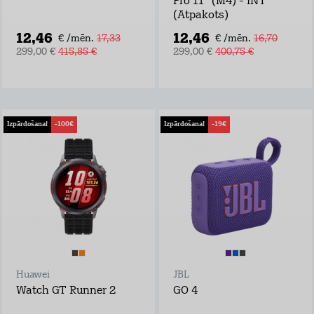
Pro 11" (M4) - INT
(Atpakots)
12,46
12,46
€ /mēn.
17,33
€ /mēn.
16,70
299,00 €
415,85 €
299,00 €
400,75 €
Izpārdošana!
-100€
Izpārdošana!
-19€
Huawei
JBL
Watch GT Runner 2
GO 4