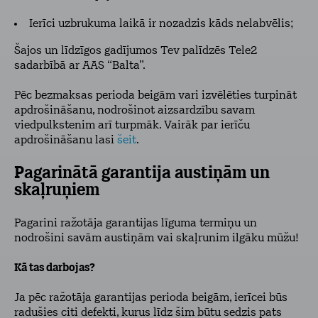
Ierīci uzbrukuma laikā ir nozadzis kāds nelabvēlis;
Šajos un līdzīgos gadījumos Tev palīdzēs Tele2
sadarbībā ar AAS “Balta”.
Pēc bezmaksas perioda beigām vari izvēlēties turpināt
apdrošināšanu, nodrošinot aizsardzību savam
viedpulkstenim arī turpmāk. Vairāk par ierīču
apdrošināšanu lasi
šeit
.
Pagarinātā garantija austiņām un
skaļruņiem
Pagarini ražotāja garantijas līguma termiņu un
nodrošini savām austiņām vai skaļrunim ilgāku mūžu!
Kā tas darbojas?
Ja pēc ražotāja garantijas perioda beigām, ierīcei būs
radušies citi defekti, kurus līdz šim būtu sedzis pats