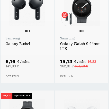
Samsung
Samsung
Galaxy Buds4
Galaxy Watch 9 44mm
LTE
6,16
15,12
€ /mēn.
€ /mēn.
16,83
147,93 €
362,81 €
404,13 €
bez PVN
bez PVN
-41,32€
Atpirkums 50€