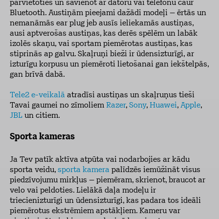
pārvietoties un savienot ar datoru vai telefonu caur
Bluetooth. Austiņām pieejami dažādi modeļi – ērtās un
nemanāmās ear plug jeb ausīs ieliekamās austiņas,
ausi aptverošas austiņas, kas derēs spēlēm un labāk
izolēs skaņu, vai sportam piemērotas austiņas, kas
stiprinās ap galvu. Skaļruņi bieži ir ūdensizturīgi, ar
izturīgu korpusu un piemēroti lietošanai gan iekštelpās,
gan brīvā dabā.
Tele2 e-veikalā
atradīsi austiņas un skaļruņus tieši
Tavai gaumei no zīmoliem
Razer
,
Sony
,
Huawei
,
Apple
,
JBL
un citiem.
Sporta kameras
Ja Tev patīk aktīva atpūta vai nodarbojies ar kādu
sporta veidu,
sporta kamera
palīdzēs iemūžināt visus
piedzīvojumu mirkļus – piemēram, skrienot, braucot ar
velo vai peldoties. Lielākā daļa modeļu ir
triecienizturīgi un ūdensizturīgi, kas padara tos ideāli
piemērotus ekstrēmiem apstākļiem. Kameru var