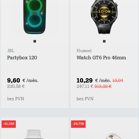
JBL
Huawei
Partybox 120
Watch GT6 Pro 46mm
9,60
10,29
€ /mēn.
€ /mēn.
13,04
230,58 €
247,11 €
313,22 €
bez PVN
bez PVN
-41,32€
-24,79€