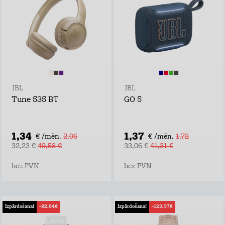
JBL
JBL
Tune 535 BT
GO 5
1,34
1,37
€ /mēn.
2,06
€ /mēn.
1,72
32,23 €
49,58 €
33,06 €
41,31 €
bez PVN
bez PVN
Izpārdošana!
-82,64€
Izpārdošana!
-123,97€