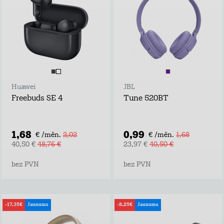
Huawei
JBL
Freebuds SE 4
Tune 520BT
1,68
0,99
€ /mēn.
2,02
€ /mēn.
1,68
40,50 €
48,76 €
23,97 €
40,50 €
bez PVN
bez PVN
-17,35€
Jaunums
-8,25€
Jaunums