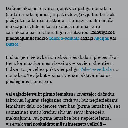
Dažreiz akcijas ietvaros ņemt viedpalīgu nomaksā
(sadalīt maksājumus) ir pat izdevīgāk, jo tad tai tiek
piešķirta kāda īpaša atlaide – samazinās ikmēneša
maksājums, līdz ar to arī kopējā summa, kuru
samaksāsi par telefonu līguma ietvaros.
Izdevīgākos
piedāvājumus meklē
Tele2 e-veikala
sadaļā
Akcijas
vai
Outlet
.
Lūdzu, ņem vērā, ka nomaksā mēs dodam preces tikai
tiem, kam uzticamies visvairāk – saviem klientiem.
Līdz ar to, ja vēlies pirkt viedpalīgu
Tele2 e-veikalā
uz
nomaksu, Tev jābūt vismaz vienam aktīvam balss
pieslēguma numuram.
Vai vajadzēs veikt pirmo iemaksu?
Izvērtējot dažādus
faktorus, līguma slēgšanas brīdī var būt nepieciešams
iemaksāt daļu no ierīces vērtības (pirmā iemaksa). Tas
samazinās mūsu kredītrisku un Tavu ikmēneša
maksājumu. Vai pirmā iemaksa būs nepieciešama,
visērtāk
vari noskaidrot mūsu interneta veikalā –