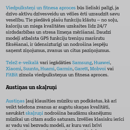
Viedpulksteņi un fitnesa aproces
būs lieliski palīgi, ja
dzīvo aktīvu dzīvesveidu un vēlies ērti uzraudzīt savu
veselību. Tie piedāvā plašu funkciju klāstu – no soļu,
kaloriju un miega kvalitātes uzskaites līdz 24/7
sirdsdarbības un stresa līmeņa mērīšanai. Daudzi
modeļi atbalsta GPS funkciju treniņu maršrutu
fiksēšanai, ir ūdensizturīgi un nodrošina iespēju
saņemt ziņojumus, zvanus un citus paziņojumus.
Tele2 e-veikalā
vari iegādāties
Samsung
,
Huawei
,
Xiaomi
,
Suunto
,
Huami
,
Garmin
,
Garett
,
Mobvoi
vai
FitBit
zīmola viedpulksteņus un fitnesa aproces.
Austiņas un skaļruņi
Austiņas
ļauj klausīties mūziku un podkāstus, kā arī
veikt telefona zvanus ar augstu skaņas kvalitāti,
savukārt
skaļruņi
nodrošina baudāmu skanējumu
mūzikai un citam audio saturam. Izvēlies klasisku ierīci
ar vadu vai bezvadu modeli, ar kuru vari brīvi