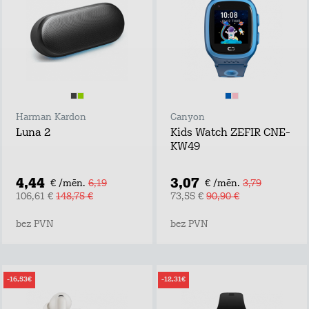
Harman Kardon
Canyon
Luna 2
Kids Watch ZEFIR CNE-
KW49
4,44
3,07
€ /mēn.
6,19
€ /mēn.
3,79
106,61 €
148,75 €
73,55 €
90,90 €
bez PVN
bez PVN
-16,53€
-12,31€