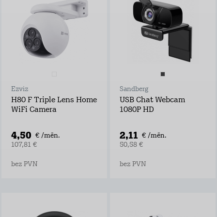
Ezviz
Sandberg
H80 F Triple Lens Home
USB Chat Webcam
WiFi Camera
1080P HD
4,50
2,11
€ /mēn.
€ /mēn.
107,81 €
50,58 €
bez PVN
bez PVN