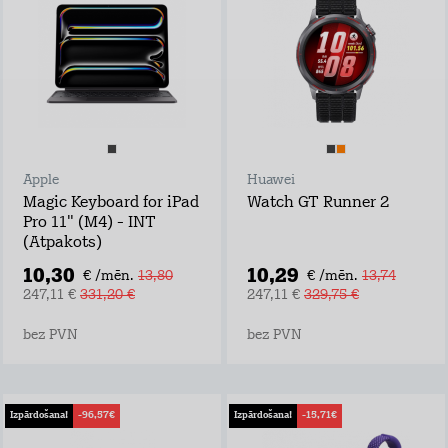
Apple
Huawei
Magic Keyboard for iPad
Watch GT Runner 2
Pro 11" (M4) - INT
(Atpakots)
10,30
10,29
€ /mēn.
13,80
€ /mēn.
13,74
247,11 €
331,20 €
247,11 €
329,75 €
bez PVN
bez PVN
Izpārdošana!
-96,57€
Izpārdošana!
-15,71€