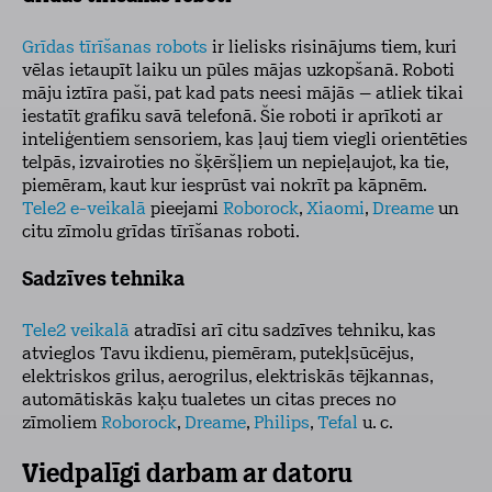
Grīdas tīrīšanas robots
ir lielisks risinājums tiem, kuri
vēlas ietaupīt laiku un pūles mājas uzkopšanā. Roboti
māju iztīra paši, pat kad pats neesi mājās – atliek tikai
iestatīt grafiku savā telefonā. Šie roboti ir aprīkoti ar
inteliģentiem sensoriem, kas ļauj tiem viegli orientēties
telpās, izvairoties no šķēršļiem un nepieļaujot, ka tie,
piemēram, kaut kur iesprūst vai nokrīt pa kāpnēm.
Tele2 e-veikalā
pieejami
Roborock
,
Xiaomi
,
Dreame
un
citu zīmolu grīdas tīrīšanas roboti.
Sadzīves tehnika
Tele2 veikalā
atradīsi arī citu sadzīves tehniku, kas
atvieglos Tavu ikdienu, piemēram, putekļsūcējus,
elektriskos grilus, aerogrilus, elektriskās tējkannas,
automātiskās kaķu tualetes un citas preces no
zīmoliem
Roborock
,
Dreame
,
Philips
,
Tefal
u. c.
Viedpalīgi darbam ar datoru