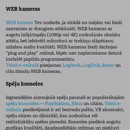
WEB kameras
WEB kamera
Tev noderēs, ja strādā no mājām vai bieži
sazvanies ar draugiem attālināti. WEB kameras ar
augstu izšķirtspēju (1080p vai 4K) nodrošinās skaidru
attēlu, bet iebūvēti mikrofoni ar trokšņu slāpēšanu
uzlabos audio kvalitāti. WEB kameras bieži darbojas
“plug and play” režīmā, tāpēc nav nepieciešams datorā
instalēt papildu programmatūru.
Tele2 e-veikalā
pieejamas
Logitech
,
Logilink
,
Razer
un
citu zīmolu WEB kameras.
Spēļu konsoles
Iegremdējies aizraujošā spēļu pasaulē ar populārākajām
spēļu konsolēm
–
PlayStation
,
Xbox
un citām.
Tele2 e-
veikala
piedāvājumā ir arī bezvadu pultis, VR aksesuāri,
spēļu stūres un džoistiki, kas nodrošina vēl
reālistiskāku spēles pieredzi. Konsoles piedāvā augstu
grafikas kvalitāti, daudzspēlētāju režīmus un piekļuvi