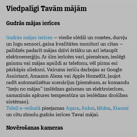
Viedpalīgi Tavām mājām
Gudrās mājas ierīces
Gudrās mājas ierīces
– viedie slēdži un rozetes, durvju
un logu sensori, gaisa kvalitātes monitori un citas –
palīdzēs padarīt mājas dzīvi ērtāku un arī ietaupīt
elektroenerģiju. Ar šīm ierīcēm vari, piemēram, ieslēgt
gaismu vai mājas apsildi ar telefonu, vēl pirms esi
pārkāpis slieksni. Vairums ierīču darbojas ar Google
Assistant, Amazon Alexa vai Apple HomeKit, ļaujot
radīt automatizētus scenārijus (piemēram, ar komandu
“Izeju no mājas” izslēdzas gaismas un elektroierīces,
samazinās apkures temperatūra un ieslēdzas drošības
sistēmas).
Tele2 e-veikalā
pieejamas
Aqara
,
Anker
,
Midea
,
Xiaomi
un citu zīmolu gudrās ierīces Tavai mājai.
Novērošanas kameras