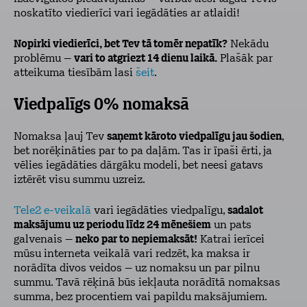
noskatīto viedierīci
vari iegādāties ar atlaidi!
Nopirki viedierīci, bet Tev tā tomēr nepatīk?
Nekādu
problēmu –
vari to atgriezt 14 dienu laikā.
Plašāk par
atteikuma tiesībām lasi
šeit
.
Viedpalīgs 0% nomaksā
Nomaksa ļauj Tev
saņemt kāroto viedpalīgu jau šodien
,
bet norēķināties par to pa daļām. Tas ir īpaši ērti, ja
vēlies iegādāties dārgāku modeli, bet neesi gatavs
iztērēt visu summu uzreiz.
Tele2 e-veikalā
vari iegādāties viedpalīgu,
sadalot
maksājumu uz periodu līdz 24 mēnešiem
un pats
galvenais –
neko par to nepiemaksāt!
Katrai ierīcei
mūsu interneta veikalā vari redzēt, ka maksa ir
norādīta divos veidos – uz nomaksu un par pilnu
summu. Tavā rēķinā būs iekļauta norādītā nomaksas
summa, bez procentiem vai papildu maksājumiem.