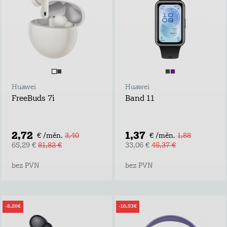
Huawei
Huawei
FreeBuds 7i
Band 11
2,72
1,37
€ /mēn.
3,40
€ /mēn.
1,88
65,29 €
81,82 €
33,06 €
45,37 €
bez PVN
bez PVN
-8,26€
-16,53€