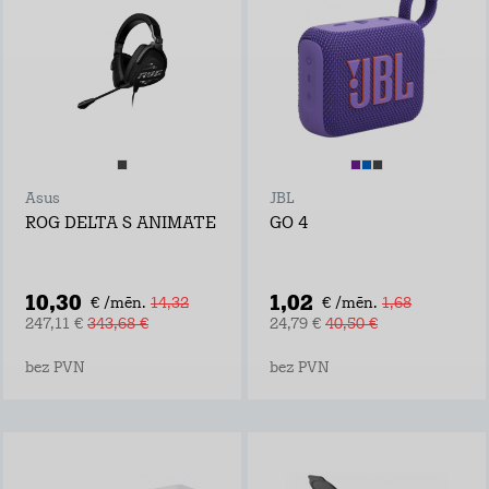
Asus
JBL
ROG DELTA S ANIMATE
GO 4
10,30
1,02
€ /mēn.
14,32
€ /mēn.
1,68
247,11 €
343,68 €
24,79 €
40,50 €
bez PVN
bez PVN