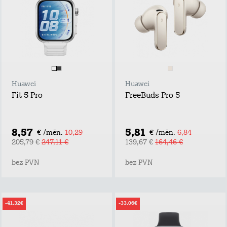
Huawei
Huawei
Fit 5 Pro
FreeBuds Pro 5
8,57
5,81
€ /mēn.
10,29
€ /mēn.
6,84
205,79 €
247,11 €
139,67 €
164,46 €
bez PVN
bez PVN
-41,32€
-33,06€