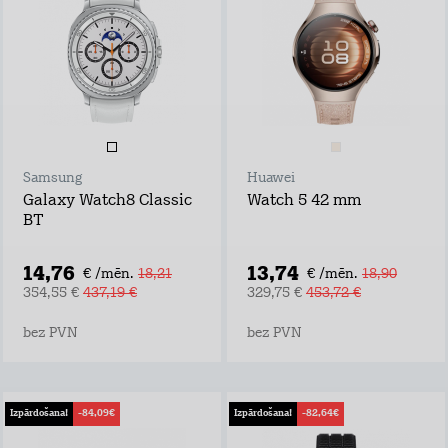
Samsung
Huawei
Galaxy Watch8 Classic
Watch 5 42 mm
BT
14,76
13,74
€ /mēn.
18,21
€ /mēn.
18,90
354,55 €
437,19 €
329,75 €
453,72 €
bez PVN
bez PVN
Izpārdošana!
-84,09€
Izpārdošana!
-82,64€