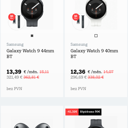
Samsung
Samsung
Galaxy Watch 9 44mm
Galaxy Watch 9 40mm
BT
BT
13,39
12,36
€ /mēn.
15,11
€ /mēn.
14,07
321,49 €
362,81 €
296,69 €
338,02 €
bez PVN
bez PVN
-41,32€
Atpirkums 50€