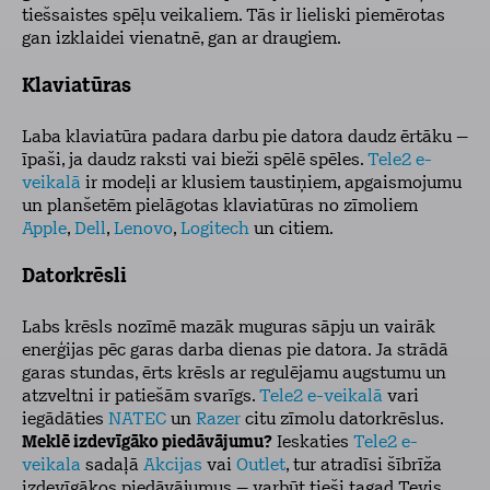
tiešsaistes spēļu veikaliem. Tās ir lieliski piemērotas
gan izklaidei vienatnē, gan ar draugiem.
Klaviatūras
Laba klaviatūra padara darbu pie datora daudz ērtāku –
īpaši, ja daudz raksti vai bieži spēlē spēles.
Tele2 e-
veikalā
ir modeļi ar klusiem taustiņiem, apgaismojumu
un planšetēm pielāgotas klaviatūras no zīmoliem
Apple
,
Dell
,
Lenovo
,
Logitech
un citiem.
Datorkrēsli
Labs krēsls nozīmē mazāk muguras sāpju un vairāk
enerģijas pēc garas darba dienas pie datora. Ja strādā
garas stundas, ērts krēsls ar regulējamu augstumu un
atzveltni ir patiešām svarīgs.
Tele2 e-veikalā
vari
iegādāties
NATEC
un
Razer
citu zīmolu datorkrēslus.
Meklē izdevīgāko piedāvājumu?
Ieskaties
Tele2 e-
veikala
sadaļā
Akcijas
vai
Outlet
, tur atradīsi šībrīža
izdevīgākos piedāvājumus – varbūt tieši tagad Tevis