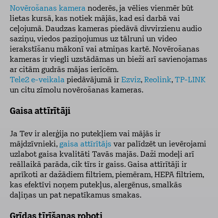
Novērošanas kamera
noderēs, ja vēlies vienmēr būt
lietas kursā, kas notiek mājās, kad esi darbā vai
ceļojumā. Daudzas kameras piedāvā divvirzienu audio
saziņu, viedos paziņojumus uz tālruni un video
ierakstīšanu mākonī vai atmiņas kartē. Novērošanas
kameras ir viegli uzstādāmas un bieži arī savienojamas
ar citām gudrās mājas ierīcēm.
Tele2 e-veikala
piedāvājumā ir
Ezviz
,
Reolink
,
TP-LINK
un citu zīmolu novērošanas kameras.
Gaisa attīrītāji
Ja Tev ir alerģija no putekļiem vai mājās ir
mājdzīvnieki,
gaisa attīrītājs
var palīdzēt un ievērojami
uzlabot gaisa kvalitāti Tavās majās. Daži modeļi arī
reāllaikā parāda, cik tīrs ir gaiss. Gaisa attīrītāji ir
aprīkoti ar dažādiem filtriem, piemēram, HEPA filtriem,
kas efektīvi noņem putekļus, alergēnus, smalkās
daļiņas un pat nepatīkamus smakas.
Grīdas tīrīšanas roboti