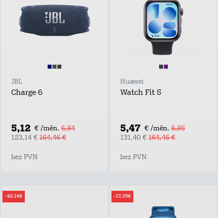
JBL
Huawei
Charge 6
Watch Fit 5
5,12
5,47
€ /mēn.
6,84
€ /mēn.
6,85
123,14 €
164,46 €
131,40 €
164,46 €
bez PVN
bez PVN
-42,14€
-17,35€