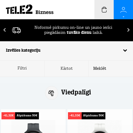
Pirmos 2 mēnešus ierīču apdrošināšana
BEZ
MAKSAS!
Izvēlies kategoriju
Filtri
Kārtot
Viedpalīgi
-41,32€
Atpirkums 50€
-41,33€
Atpirkums 50€