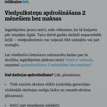
ielūkojies
šeit
.
Viedpulksteņu apdrošināšana 2
mēnešiem bez maksas
Iegādājoties jaunu ierīci, mēs vēlamies, lai tā kalpotu
pēc iespējas ilgāk. Taču dzīvē gadās dažādi neparedzēti
brīži – viedpulkstenis var nejauši tikt sabojāts vai pat
nozagts.
Lai viedierīču lietošanu netraucētu bažas par to
drošību, iegādājoties jebkuru ierīci
Tele2 e-veikalā
,
saņemsi
apdrošināšanu 2 mēnešiem bez maksas!
Kad darbojas apdrošināšana?
Lūk, piemēram:
Tiek sasists ekrāna stikls (ražotāja garantijas
visbiežāk darbojas neilgu laiku un nesedz ekrāna
plīsumus);
Ierīci nav iespējams salabot;