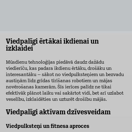
Viedpalīgi ērtākai ikdienai un
izklaidei
Mūsdienu tehnoloģijas piedāvā daudz dažādu
viedierīču, kas padara ikdienu ērtāku, drošāku un
interesantāku – sākot no viedpulksteņiem un bezvadu
austiņām līdz grīdas tīrīšanas robotiem un mājas
novērošanas kamerām. Šīs ierīces palīdz ne tikai
efektīvāk plānot laiku vai sakārtot vidi, bet arī uzlabot
veselību, izklaidēties un uzturēt drošību mājās.
Viedpalīgi aktīvam dzīvesveidam
Viedpulksteņi un fitnesa aproces