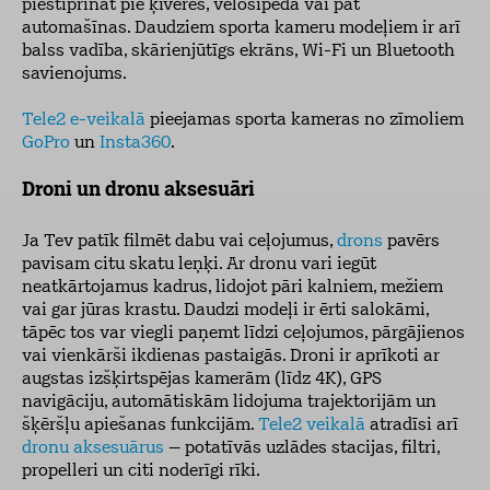
piestiprināt pie ķiveres, velosipēda vai pat
automašīnas. Daudziem sporta kameru modeļiem ir arī
balss vadība, skārienjūtīgs ekrāns, Wi-Fi un Bluetooth
savienojums.
Tele2 e-veikalā
pieejamas sporta kameras no zīmoliem
GoPro
un
Insta360
.
Droni un dronu aksesuāri
Ja Tev patīk filmēt dabu vai ceļojumus,
drons
pavērs
pavisam citu skatu leņķi. Ar dronu vari iegūt
neatkārtojamus kadrus, lidojot pāri kalniem, mežiem
vai gar jūras krastu. Daudzi modeļi ir ērti salokāmi,
tāpēc tos var viegli paņemt līdzi ceļojumos, pārgājienos
vai vienkārši ikdienas pastaigās. Droni ir aprīkoti ar
augstas izšķirtspējas kamerām (līdz 4K), GPS
navigāciju, automātiskām lidojuma trajektorijām un
šķēršļu apiešanas funkcijām.
Tele2 veikalā
atradīsi arī
dronu aksesuārus
– potatīvās uzlādes stacijas, filtri,
propelleri un citi noderīgi rīki.