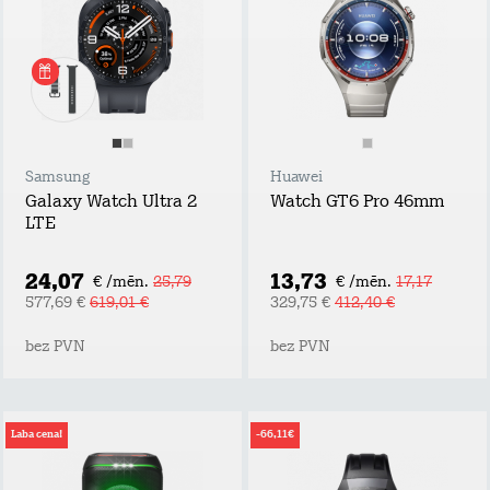
Samsung
Huawei
Galaxy Watch Ultra 2
Watch GT6 Pro 46mm
LTE
24,07
13,73
€ /mēn.
25,79
€ /mēn.
17,17
577,69 €
619,01 €
329,75 €
412,40 €
bez PVN
bez PVN
Laba cena!
-66,11€