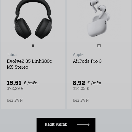
Jabra
Apple
Evolve2 85 Link380c
AirPods Pro 3
MS Stereo
15,51
8,92
€ /mēn.
€ /mēn.
372,29 €
214,05 €
bez PVN
bez PVN
Rādīt vairāk