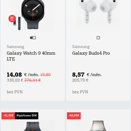
Samsung
Samsung
Galaxy Watch 9 40mm
Galaxy Buds4 Pro
LTE
14,08
8,57
€ /mēn.
15,80
€ /mēn.
338,02 €
379,34 €
205,79 €
bez PVN
bez PVN
-41,32€
Atpirkums 50€
-82,65€