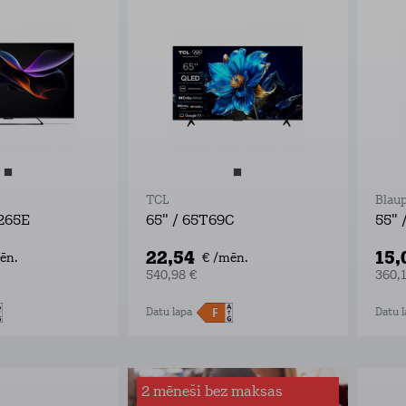
TCL
Blau
265E
65" / 65T69C
55" 
22,54
15,
ēn.
€ /mēn.
540,98 €
360,
Datu lapa
Datu l
2 mēneši bez maksas
Interneta drošība