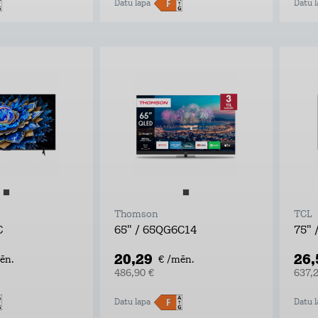
Datu lapa
Datu l
Thomson
TCL
C
65" / 65QG6C14
75" 
20,29
26
ēn.
€ /mēn.
486,90 €
637,
Datu lapa
Datu l