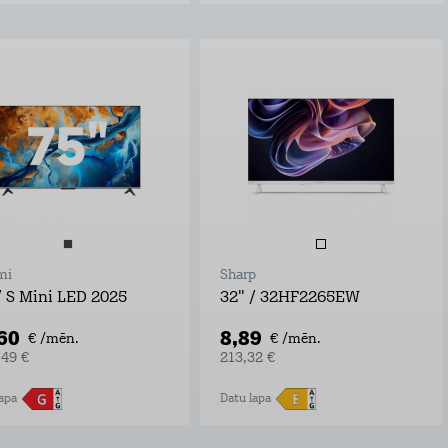
mi
Sharp
/ S Mini LED 2025
32" / 32HF2265EW
,60
8,89
€ /mēn.
€ /mēn.
,49 €
213,32 €
apa
Datu lapa