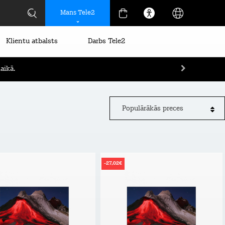
Mans Tele2
Klientu atbalsts
Darbs Tele2
aikā.
Populārākās preces
-27,02€