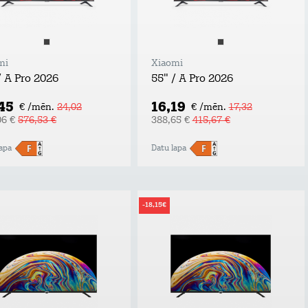
mi
Xiaomi
/ A Pro 2026
55" / A Pro 2026
,45
16,19
€ /mēn.
24,02
€ /mēn.
17,32
06 €
576,53 €
388,65 €
415,67 €
apa
Datu lapa
-18,15€