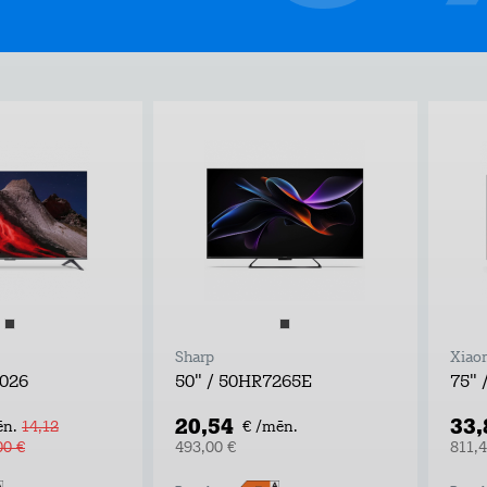
Sharp
Xiao
2026
50" / 50HR7265E
75" 
20,54
33,
ēn.
14,12
€ /mēn.
00 €
493,00 €
811,4