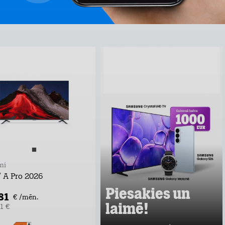
Piesakies un laimē!
Atstāj kontaktus, uzzini labākos
tarifu plānu un mājas interneta
piedāvājumus pie Tele2 un
piedalies vērtīgu baltvu izlozē!
Uzzināt vairāk
mi
/ A Pro 2026
Piesakies un
81
€ /mēn.
laimē!
1 €