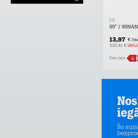
LG
55" / 55NA
13,97
€ /m
335,41 €
384,
Datu lapa
Nos
ieg
Šo sum
bezpro