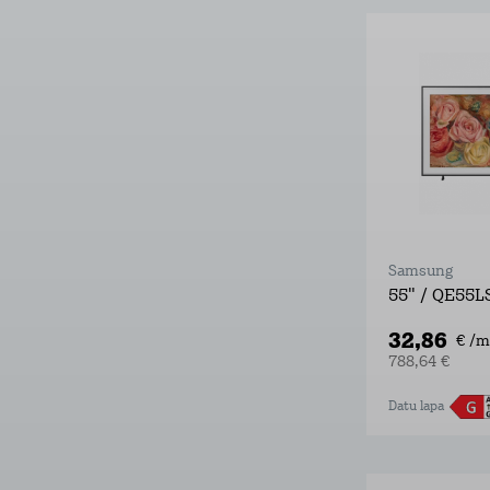
Samsung
55" / QE55
32,86
€ /m
788,64 €
Datu lapa