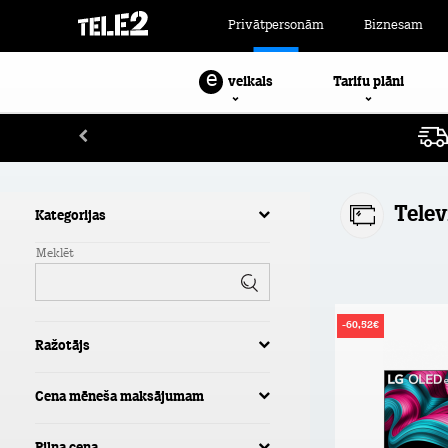
Privātpersonām
Biznesam
e
Tarifu plāni
veikals
Telev
Kategorijas
Meklēt
-60,52€
Ražotājs
Cena mēneša maksājumam