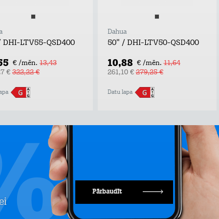
a
Dahua
/ DHI-LTV55-QSD400
50" / DHI-LTV50-QSD400
55
10,88
€ /mēn.
13,43
€ /mēn.
11,64
27 €
322,22 €
261,10 €
279,25 €
apa
Datu lapa
Pārbaudīt
ei