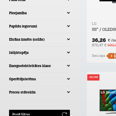
Pilna cena
Pieejamība
LG
Papildu ieguvumi
55" / OLED
36,26
Ekrāna izmērs (collās)
€ /m
870,47 €
930,
Izšķirtspēja
Datu lapa
Energoefektivitātes klase
-48,94€
Operētājsistēma
Preces stāvoklis
Atcelt filtrus