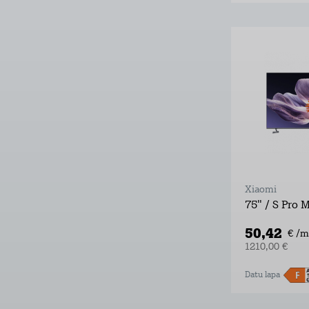
Xiaomi
75" / S Pro 
50,42
€ /m
1210,00 €
Datu lapa