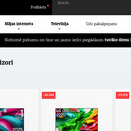
Meklēt...
Podkāsts
Mājas internets
Televīzija
Citi pakalpojumi
Noformē pirkumu on-line un jauno ierīci piegādāsim
tuvāko dienu
l
izori
-42,56€
-37,47€