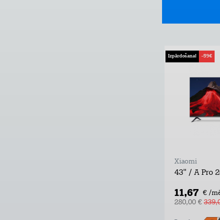
Izpārdošana!
-59€
Xiaomi
43" / A Pro 
11,67
€ /m
280,00 €
339,