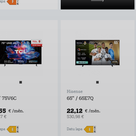
apa
Hisense
/ 75V6C
65" / 65E7Q
,55
22,12
€ /mēn.
€ /mēn.
27 €
530,98 €
apa
Datu lapa