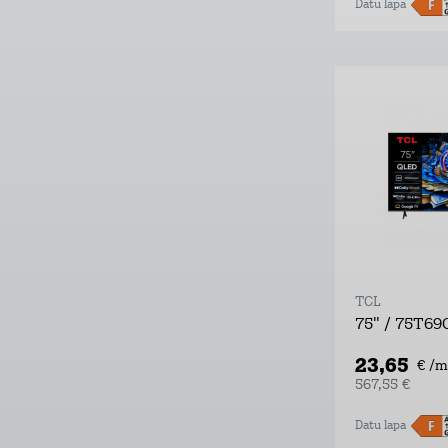
Datu lapa
TCL
75" / 75T69
23,65
€ /m
567,55 €
Datu lapa