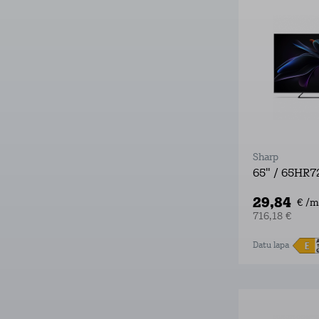
Sharp
65" / 65HR7
29,84
€ /m
716,18 €
Datu lapa