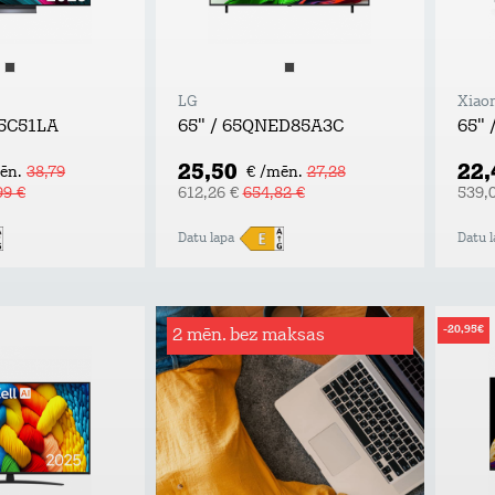
LG
Xiao
55C51LA
65" / 65QNED85A3C
65" 
25,50
22
ēn.
38,79
€ /mēn.
27,28
99 €
612,26 €
654,82 €
539,
Datu lapa
Datu l
-20,95€
2 mēn. bez maksas
Rēķinu
apdrošināšana
Tavs atbalsta plecs bezdarba vai
ilgstošas darba nespējas gadījumā!
Apdrošināšanas summa: rēķina
summas apmērs, nepārsniedzot