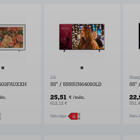
LG
Shar
LS03FAUXXH
55" / 5555UN640S0LD
55" 
25,51
22
ēn.
€ /mēn.
612,12 €
551,
Datu lapa
Datu l