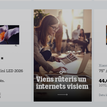
Viens rūteris un
internets visiem
Lieto rūteri visur, kur rozete!
noformē pieteikumu tepat
atvedīsim bez maksas
ņem rūteri līdzi un lieto
internetu visur
Pārbaudi, kas vislabāk der tavā
adresē un noformē darījumu!
Xiao
Uzzināt vairāk
Mini LED 2026
75" 
Viens rūteris un
44
ēn.
internets visiem
1070
10,98 €/mēn.
Datu l