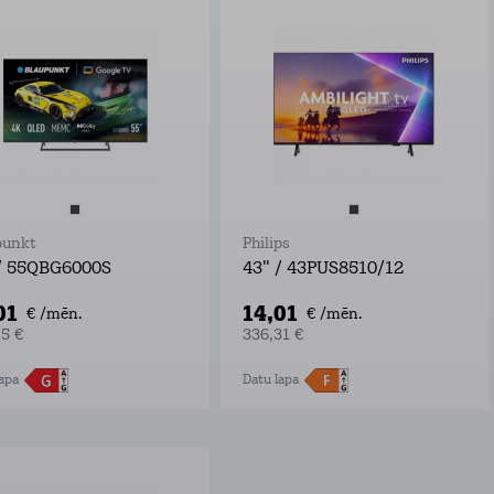
punkt
Philips
/ 55QBG6000S
43" / 43PUS8510/12
01
14,01
€ /mēn.
€ /mēn.
15 €
336,31 €
apa
Datu lapa