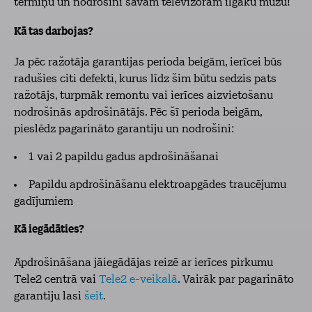
termiņu un nodrošini savam televizoram ilgāku mūžu!
Kā tas darbojas?
Ja pēc ražotāja garantijas perioda beigām, ierīcei būs
radušies citi defekti, kurus līdz šim būtu sedzis pats
ražotājs, turpmāk remontu vai ierīces aizvietošanu
nodrošinās apdrošinātājs. Pēc šī perioda beigām,
pieslēdz pagarināto garantiju un nodrošini:
1 vai 2 papildu gadus apdrošināšanai
Papildu apdrošināšanu elektroapgādes traucējumu
gadījumiem
Kā iegādāties?
Apdrošināšana jāiegādājas reizē ar ierīces pirkumu
Tele2 centrā vai
Tele2 e-veikalā
. Vairāk par pagarināto
garantiju lasi
šeit
.