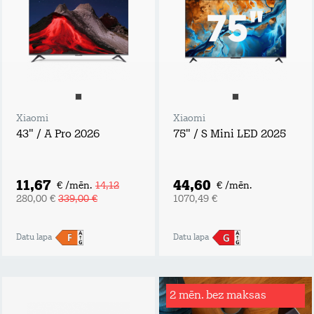
Xiaomi
Xiaomi
43" / A Pro 2026
75" / S Mini LED 2025
11,67
44,60
€ /mēn.
14,12
€ /mēn.
280,00 €
339,00 €
1070,49 €
Datu lapa
Datu lapa
2 mēn. bez maksas
Rēķinu