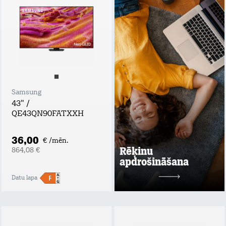
apdrošināšana
Tavs atbalsta plecs
bezdarba vai
ilgstošas darba
nespējas gadījumā!
Apdrošināšanas
summa: rēķina
summas apmērs,
nepārsniedzot 60
EUR / mēn.;
Samsung
Maksimālais
43" /
atlīdzības periods
QE43QN90FATXXH
līdz 6 mēnešiem;
Maksimālā
atlīdzības summa:
36,00
€ /mēn.
līdz 360 EUR.
Rēķinu
864,08 €
apdrošināšana
Uzzināt vairāk
Datu lapa
2 mēn. bez maksas
pēc tam
1,99