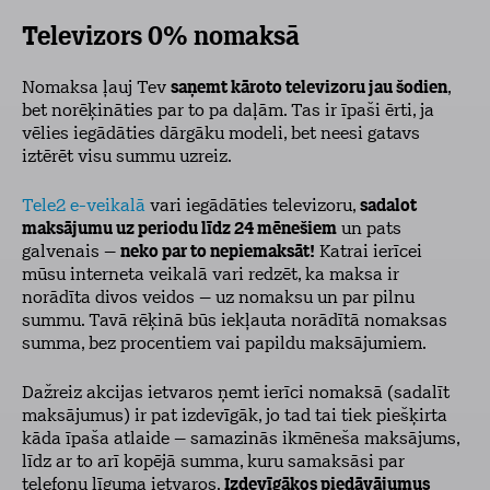
Televizors 0% nomaksā
Nomaksa ļauj Tev
saņemt kāroto televizoru jau šodien
,
bet norēķināties par to pa daļām. Tas ir īpaši ērti, ja
vēlies iegādāties dārgāku modeli, bet neesi gatavs
iztērēt visu summu uzreiz.
Tele2 e-veikalā
vari iegādāties televizoru,
sadalot
maksājumu uz periodu līdz 24 mēnešiem
un pats
galvenais –
neko par to nepiemaksāt!
Katrai ierīcei
mūsu interneta veikalā vari redzēt, ka maksa ir
norādīta divos veidos – uz nomaksu un par pilnu
summu. Tavā rēķinā būs iekļauta norādītā nomaksas
summa, bez procentiem vai papildu maksājumiem.
Dažreiz akcijas ietvaros ņemt ierīci nomaksā (sadalīt
maksājumus) ir pat izdevīgāk, jo tad tai tiek piešķirta
kāda īpaša atlaide – samazinās ikmēneša maksājums,
līdz ar to arī kopējā summa, kuru samaksāsi par
telefonu līguma ietvaros.
Izdevīgākos piedāvājumus