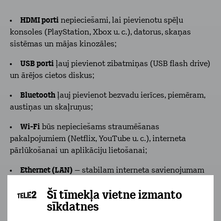
HDMI porti
nepieciešami, lai pievienotu spēļu
konsoles (PlayStation, Xbox u. c.), datorus, skaņas
sistēmas un mājas kinozāles;
USB porti
ļauj pievienot zibatmiņas (USB flash drive)
un ārējos cietos diskus;
Bluetooth
ļauj pievienot bezvadu ierīces, piemēram,
austiņas un skaļruņus;
Wi-Fi
būs nepieciešams straumēšanas
pakalpojumiem (Netflix, YouTube u. c.), interneta
pārlūkošanai un aplikāciju lietošanai;
Ethernet (LAN)
– stabilam interneta savienojumam
ar vadu.
Šī tīmekļa vietne izmanto
Pirms iegādes pārliecinies, ka televizoram ir visi
sīkdatnes
nepieciešamie savienojumi atbilstoši Tavām