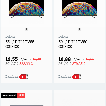
Dahua
Dahua
55" / DHI-LTV55-
50" / DHI-LTV50-
QSD400
QSD400
12,55
10,88
€ /mēn.
13,43
€ /mēn.
11,64
301,27 €
322,22 €
261,10 €
279,25 €
Datu lapa
Datu lapa
Izpārdošana!
-59€