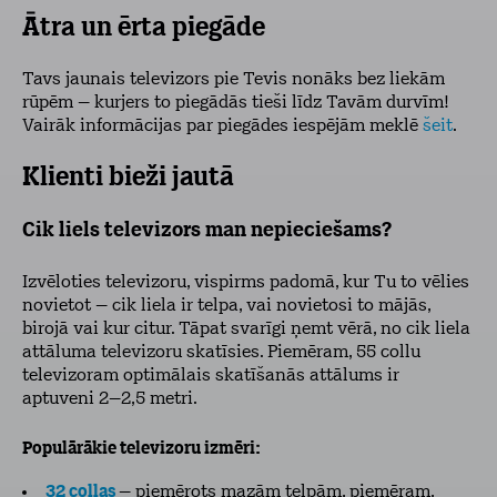
Ātra un ērta piegāde
Tavs jaunais televizors pie Tevis nonāks bez liekām
rūpēm – kurjers to piegādās tieši līdz Tavām durvīm!
Vairāk informācijas par piegādes iespējām meklē
šeit
.
Klienti bieži jautā
Cik liels televizors man nepieciešams?
Izvēloties televizoru, vispirms padomā, kur Tu to vēlies
novietot – cik liela ir telpa, vai novietosi to mājās,
birojā vai kur citur. Tāpat svarīgi ņemt vērā, no cik liela
attāluma televizoru skatīsies. Piemēram, 55 collu
televizoram optimālais skatīšanās attālums ir
aptuveni 2–2,5 metri.
Populārākie televizoru izmēri:
32 collas
– piemērots mazām telpām, piemēram,