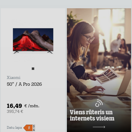
Viens rūteris un
internets visiem
Lieto rūteri visur,
kur rozete!
noformē
pieteikumu tepat
atvedīsim bez
maksas
ņem rūteri līdzi un
lieto internetu
Xiaomi
visur
50" / A Pro 2026
Pārbaudi, kas
vislabāk der tavā
adresē un noformē
darījumu!
16,49
€ /mēn.
Uzzināt vairāk
Viens rūteris un
395,74 €
internets visiem
10,98 €/mēn.
Datu lapa