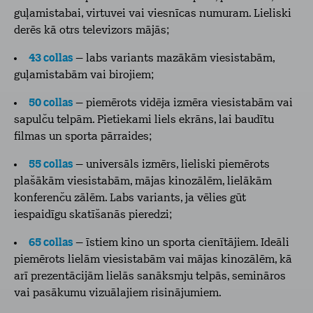
guļamistabai, virtuvei vai viesnīcas numuram. Lieliski
derēs kā otrs televizors mājās;
43 collas
– labs variants mazākām viesistabām,
guļamistabām vai birojiem;
50 collas
– piemērots vidēja izmēra viesistabām vai
sapulču telpām. Pietiekami liels ekrāns, lai baudītu
filmas un sporta pārraides;
55 collas
– universāls izmērs, lieliski piemērots
plašākām viesistabām, mājas kinozālēm, lielākām
konferenču zālēm. Labs variants, ja vēlies gūt
iespaidīgu skatīšanās pieredzi;
65 collas
– īstiem kino un sporta cienītājiem. Ideāli
piemērots lielām viesistabām vai mājas kinozālēm, kā
arī prezentācijām lielās sanāksmju telpās, semināros
vai pasākumu vizuālajiem risinājumiem.