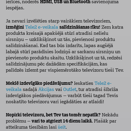
ierīces, noderēs
HDMI, USB un Bluetooth
savienojuma
iespējas.
Ja nevari izvēlēties starp vairākiem televizoriem,
izmēģini
Tele2 e-veikala
salīdzināšanas rīku!
Zem katra
produkta kreisajā apakšējā stūrī atradīsi nelielu
sirsniņu – uzklikšķinot uz tās, pievienosi produktu
salīdzināšanai. Kad tas būs izdarīts, lapas augšējā
labajā stūrī parādīsies lodziņš ar sarkanu sirsniņu un
pievienoto produktu skaitu. Uzklikšķinot uz tā, redzēsi
salīdzinājumu pēc dažādām specifikācijām, kas
palīdzēs izlemt par vispiemērotāko televizoru tieši Tev.
Meklē izdevīgāko piedāvājumu?
Ieskaties
Tele2 e-
veikala
sadaļā
Akcijas
vai
Outlet
, tur atradīsi šībrīža
izdevīgākos piedāvājumus – varbūt tieši tagad Tevis
noskatīto televizoru vari iegādāties ar atlaidi!
Nopirki televizoru, bet Tev tas tomēr nepatīk?
Nekādu
problēmu –
vari to atgriezt 14 dienu laikā.
Plašāk par
atteikuma tiesībām lasi
šeit
.