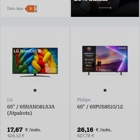
10,49 €/mēn.
Datu lapa
LG
Philips
65" / 65NANO81A3A
65" / 65PUS8510/12
(Atpakots)
17,67
26,16
€ /mēn.
€ /mēn.
424,12 €
627,78 €