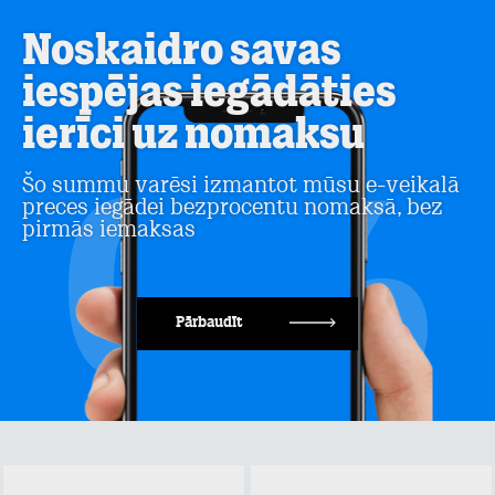
Noskaidro savas
iespējas iegādāties
ierīci uz nomaksu
Šo summu varēsi izmantot mūsu e-veikalā
preces iegādei bezprocentu nomaksā, bez
pirmās iemaksas
Pārbaudīt