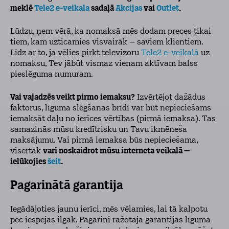
meklē
Tele2 e-veikala
sadaļā
Akcijas
vai
Outlet
.
Lūdzu, ņem vērā, ka nomaksā mēs dodam preces tikai
tiem, kam uzticamies visvairāk – saviem klientiem.
Līdz ar to, ja vēlies pirkt televizoru
Tele2 e-veikalā
uz
nomaksu, Tev jābūt vismaz vienam aktīvam balss
pieslēguma numuram.
Vai vajadzēs veikt pirmo iemaksu?
Izvērtējot dažādus
faktorus, līguma slēgšanas brīdī var būt nepieciešams
iemaksāt daļu no ierīces vērtības (pirmā iemaksa). Tas
samazinās mūsu kredītrisku un Tavu ikmēneša
maksājumu. Vai pirmā iemaksa būs nepieciešama,
visērtāk
vari noskaidrot mūsu interneta veikalā –
ielūkojies
šeit
.
Pagarinātā garantija
Iegādājoties jaunu ierīci, mēs vēlamies, lai tā kalpotu
pēc iespējas ilgāk. Pagarini ražotāja garantijas līguma