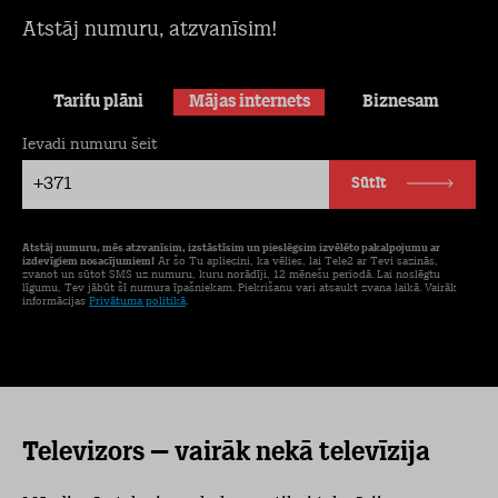
Atstāj numuru, atzvanīsim!
Tarifu plāni
Mājas internets
Biznesam
Ievadi numuru šeit
+371
Sūtīt
Atstāj numuru, mēs atzvanīsim, izstāstīsim un pieslēgsim izvēlēto pakalpojumu ar
izdevīgiem nosacījumiem!
Ar šo Tu apliecini, ka vēlies, lai Tele2 ar Tevi sazinās,
zvanot un sūtot SMS uz numuru, kuru norādīji, 12 mēnešu periodā. Lai noslēgtu
līgumu, Tev jābūt šī numura īpašniekam. Piekrišanu vari atsaukt zvana laikā. Vairāk
informācijas
Privātuma politikā
.
Televizors – vairāk nekā televīzija