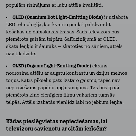
populārs risinājums ar labu attēla kvalitāti.
QLED (Quantum Dot Light-Emitting Diode)
ir uzlabota
LED tehnoloģija, kur kvantu punkti palīdz radīt
košākas un dabiskākas krāsas. Šāds televizors būs
piemērots gaišām telpām. Salīdzinājumā ar OLED,
skata leņķis ir šaurāks – skatoties no sāniem, attēls
nav tik dzidrs.
OLED (Organic Light-Emitting Diode)
ekrāns
nodrošina attēlu ar augstu kontrastu un dziļus melnos
toņus. Katrs pikselis pats izstaro gaismu, tāpēc nav
nepieciešams papildu apgaismojums. Tas būs īpaši
piemērots kino cienīgiem filmu vakariem tumšās
telpās. Attēls izskatās vienlīdz labi no jebkura leņka.
Kādas pieslēgvietas nepieciešamas, lai
televizoru savienotu ar citām ierīcēm?