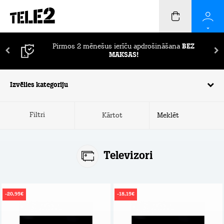
Pirmos 2 mēnešus ierīču apdrošināšana
BEZ
MAKSAS!
Izvēlies kategoriju
Filtri
Kārtot
Televizori
-20,95€
-18,15€