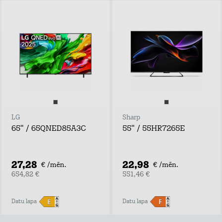
LG
Sharp
65" / 65QNED85A3C
55" / 55HR7265E
27,28
22,98
€ /mēn.
€ /mēn.
654,82 €
551,46 €
Datu lapa
Datu lapa