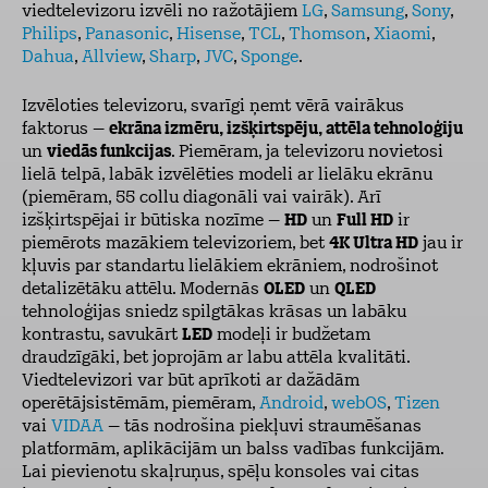
viedtelevizoru izvēli no ražotājiem
LG
,
Samsung
,
Sony
,
Philips
,
Panasonic
,
Hisense
,
TCL
,
Thomson
,
Xiaomi
,
Dahua
,
Allview
,
Sharp
,
JVC
,
Sponge
.
Izvēloties televizoru, svarīgi ņemt vērā vairākus
faktorus –
ekrāna izmēru, izšķirtspēju, attēla tehnoloģiju
un
viedās funkcijas
. Piemēram, ja televizoru novietosi
lielā telpā, labāk izvēlēties modeli ar lielāku ekrānu
(piemēram, 55 collu diagonāli vai vairāk). Arī
izšķirtspējai ir būtiska nozīme –
HD
un
Full HD
ir
piemērots mazākiem televizoriem, bet
4K Ultra HD
jau ir
kļuvis par standartu lielākiem ekrāniem, nodrošinot
detalizētāku attēlu. Modernās
OLED
un
QLED
tehnoloģijas sniedz spilgtākas krāsas un labāku
kontrastu, savukārt
LED
modeļi ir budžetam
draudzīgāki, bet joprojām ar labu attēla kvalitāti.
Viedtelevizori var būt aprīkoti ar dažādām
operētājsistēmām, piemēram,
Android
,
webOS
,
Tizen
vai
VIDAA
– tās nodrošina piekļuvi straumēšanas
platformām, aplikācijām un balss vadības funkcijām.
Lai pievienotu skaļruņus, spēļu konsoles vai citas