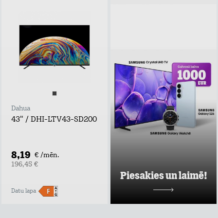
Piesakies un
laimē!
Atstāj kontaktus,
uzzini labākos tarifu
plānu un mājas
interneta
piedāvājumus pie
Tele2 un piedalies
vērtīgu baltvu
izlozē!
Dahua
Uzzināt vairāk
43" / DHI-LTV43-SD200
8,19
€ /mēn.
196,45 €
Piesakies un laimē!
Datu lapa