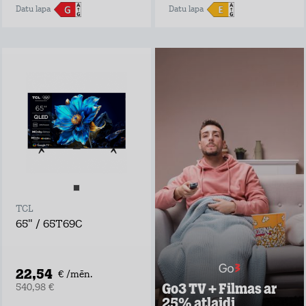
Datu lapa
Datu lapa
Go3 TV + Filmas ar
25% atlaidi
Negaidi pārraides
televīzijā, izrādes
laiks var sākties
tūlīt ar Go3 TV!
Go3 piedāvājumā:
Ekskluzīvs Go3
oriģinālsaturs
Latvijas saturs,
TCL
ārvalstu filmas un
seriāli visai
65" / 65T69C
ģimenei
Vairāk nekā 30
vietējie un ārvalstu
TV kanāli
22,54
€ /mēn.
Go3 TV + Filmas ar
540,98 €
Uzzināt vairāk
25% atlaidi