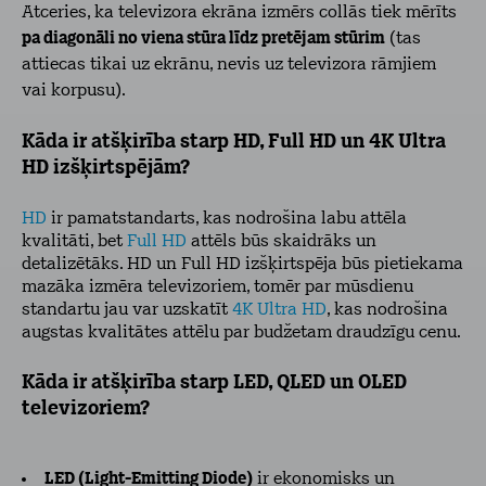
Atceries, ka televizora ekrāna izmērs collās tiek mērīts
pa diagonāli no viena stūra līdz pretējam stūrim
(tas
attiecas tikai uz ekrānu, nevis uz televizora rāmjiem
vai korpusu).
Kāda ir atšķirība starp HD, Full HD un 4K Ultra
HD izšķirtspējām?
HD
ir pamatstandarts, kas nodrošina labu attēla
kvalitāti, bet
Full HD
attēls būs skaidrāks un
detalizētāks. HD un Full HD izšķirtspēja būs pietiekama
mazāka izmēra televizoriem, tomēr par mūsdienu
standartu jau var uzskatīt
4K Ultra HD
, kas nodrošina
augstas kvalitātes attēlu par budžetam draudzīgu cenu.
Kāda ir atšķirība starp LED, QLED un OLED
televizoriem?
LED (Light-Emitting Diode)
ir ekonomisks un