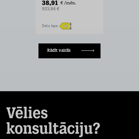
38,91
€ /mēn.
933,84 €
Datu lapa
Rādīt vairāk
Vēlies
konsultāciju?