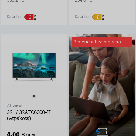
358,27 €
294,67 €
Datu lapa
Datu lapa
2 mēneši bez maksas
Interneta drošība
mājai
Sērfo internetā droši
– mēs būsim tava
digitālā glābšanas
veste!
Ar Interneta Drošību
būsi pasargāts no:
inficētām vietnēm
viltus veikaliem,
Allview
bankām un
personām, kuras
32" / 32ATC6000-H
vēlas iegūt tavus
(Atpakots)
bankas datus
programmām, kas
mēģina iekļaut
4,00
€ /mēn.