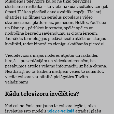
Mūsdienās televizors kalpo ne tikai televīzijas
skatīšanai reāllaikā – tā vietā nākuši viedtelevizori jeb
Smart TV, kas piedāvā daudz vairāk iespēju. Tie ļauj
skatīties arī filmas un seriālus populārās video
straumēšanas platformās, piemēram, Netflix, YouTube
un Disney+, pārlūkot internetu, spēlēt spēles un
nodrošina bezvadu savienojumu ar citām ierīcēm.
Jaunākās tehnoloģijas piedāvā izcilu attēla un skaņas
kvalitāti, radot kinozāles cienīgu skatīšanās pieredzi.
Viedtelevizors mājās noderēs atpūtai un izklaidei,
birojā – prezentācijām un videokonferencēm, bet
pasākumos attēlos vēlamo informāciju uz lielā ekrāna.
Neatkarīgi no tā, kādiem mērķiem vēlies to izmantot,
viedtelevizors var pilnībā pielāgoties Tavām
vajadzībām!
Kādu televizoru izvēlēties?
Kad esi nolēmis par jauna
televizora iegādi, laiks
izvēlēties īsto modeli!
Tele2 e-veikalā
atradīsi plašu