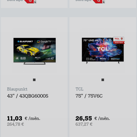
Datu lapa
Datu lapa
Blaupunkt
TCL
43" / 43QBG6000S
75" / 75V6C
11,03
26,55
€ /mēn.
€ /mēn.
264,78 €
637,27 €