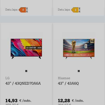
Datu lapa
Datu lapa
LG
Hisense
43" / 43QNED70A6A
43" / 43A6Q
14,93
12,28
€ /mēn.
€ /mēn.