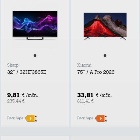
Sharp
Xiaomi
32" / 32HF3865E
75" / A Pro 2026
9,81
33,81
€ /mēn.
€ /mēn.
235,44 €
811,41 €
Datu lapa
Datu lapa