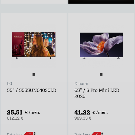
LG
Xiaomi
55" / 5555UN640S0LD
65" / S Pro Mini LED
2026
25,51
41,22
€ /mēn.
€ /mēn.
612,12 €
989,35 €