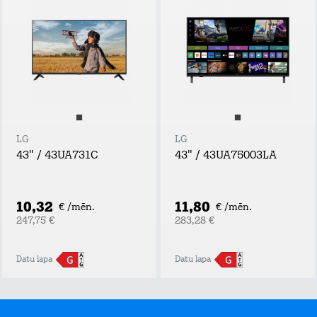
LG
LG
43" / 43UA731C
43" / 43UA75003LA
10,32
11,80
€ /mēn.
€ /mēn.
247,75 €
283,28 €
Datu lapa
Datu lapa