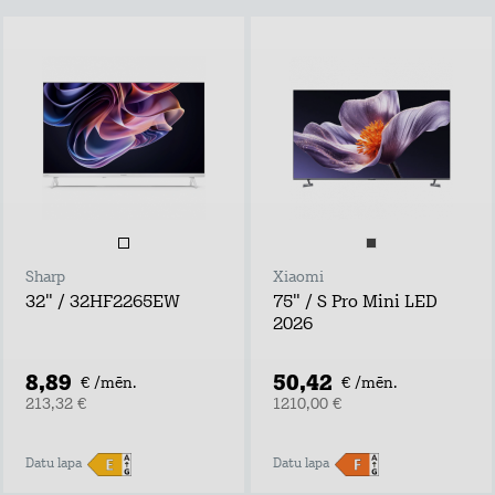
Sharp
Xiaomi
32" / 32HF2265EW
75" / S Pro Mini LED
2026
8,89
50,42
€ /mēn.
€ /mēn.
213,32 €
1210,00 €
Datu lapa
Datu lapa