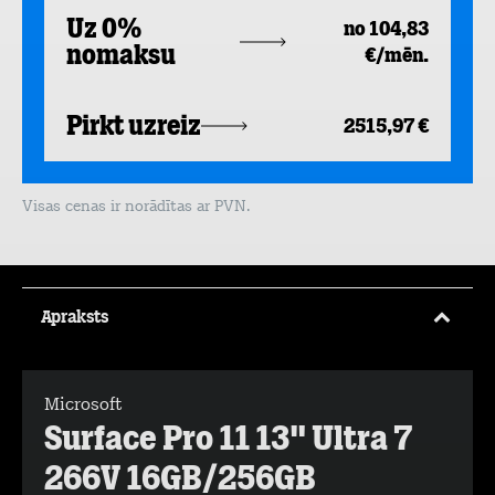
Uz 0%
no 104,83
nomaksu
€/mēn.
Pirkt uzreiz
2515,97 €
Visas cenas ir norādītas ar PVN.
Apraksts
Microsoft
Surface Pro 11 13" Ultra 7
266V 16GB/256GB