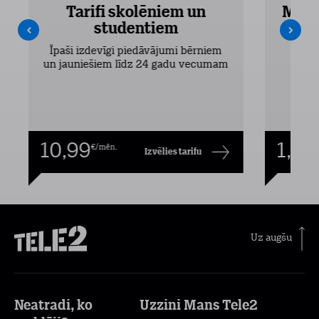
Tarifi skolēniem un
Mobi
studentiem
Pieejam
Īpaši izdevīgi piedāvājumi bērniem
un jauniešiem līdz 24 gadu vecumam
10,99
1,00
€/mēn.
Izvēlies tarifu
Uz augšu
Neatradi, ko
Uzzini Mans Tele2