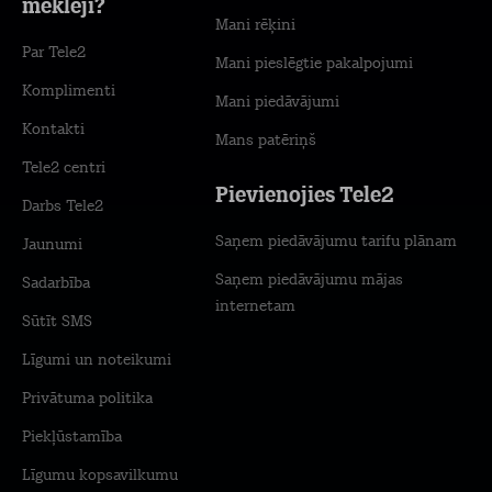
meklēji?
Mani rēķini
Par Tele2
Mani pieslēgtie pakalpojumi
Komplimenti
Mani piedāvājumi
Kontakti
Mans patēriņš
Tele2 centri
Pievienojies Tele2
Darbs Tele2
Saņem piedāvājumu tarifu plānam
Jaunumi
Saņem piedāvājumu mājas
Sadarbība
internetam
Sūtīt SMS
Līgumi un noteikumi
Privātuma politika
Piekļūstamība
Līgumu kopsavilkumu