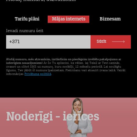
Tarifu plāni
Mājas internets
Biznesam
Ievadi numuru šeit
+371
Sūtīt
Atstāj numuru, mēs atzvanīsim, izstāstīsim un pieslēgsim izvēlēto pakalpojumu ar
izdevīgiem nosacījumiem!
Ar šo Tu apliecini, ka vēlies, lai Tele2 ar Tevi sazinās,
zvanot un sūtot SMS uz numuru, kuru norādīji, 12 mēnešu periodā. Lai noslēgtu
līgumu, Tev jābūt šī numura īpašniekam. Piekrišanu vari atsaukt zvana laikā. Vairāk
informācijas
Privātuma politikā
.
Noderīgi - ierīces