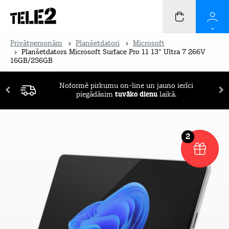
Privātpersonām
Planšetdatori
Microsoft
Planšetdators Microsoft Surface Pro 11 13" Ultra 7 266V
16GB/256GB
Noformē pirkumu on-line un jauno ierīci
piegādāsim
tuvāko dienu
laikā.
2