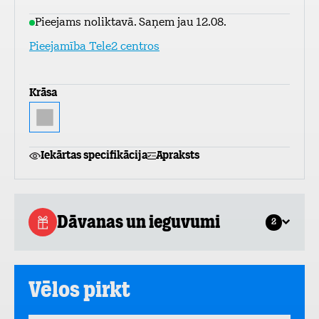
Pieejams noliktavā. Saņem jau 12.08.
Pieejamība Tele2 centros
Krāsa
Iekārtas specifikācija
Apraksts
Dāvanas un ieguvumi
2
Vēlos pirkt