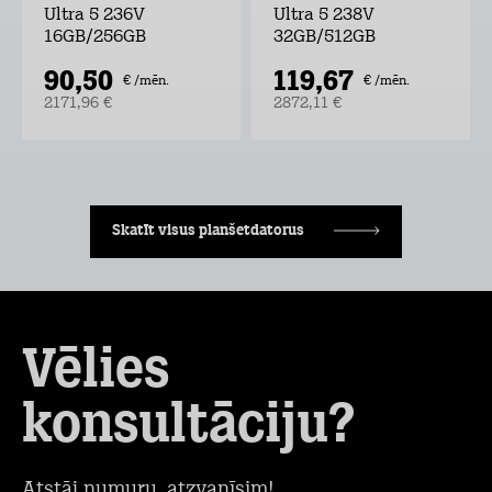
Ultra 5 236V
Ultra 5 238V
16GB/256GB
32GB/512GB
90,50
119,67
€ /mēn.
€ /mēn.
2171,96 €
2872,11 €
Skatīt visus planšetdatorus
Vēlies
konsultāciju?
Atstāj numuru, atzvanīsim!