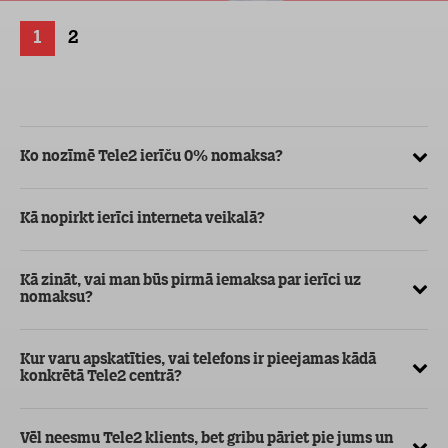
1
2
Ko nozīmē Tele2 ierīču 0% nomaksa?
Kā
ve
Kā nopirkt ierīci interneta veikalā?
Kā
ma
Kā zināt, vai man būs pirmā iemaksa par ierīci uz
nomaksu?
Kur varu apskatīties, vai telefons ir pieejamas kādā
konkrētā Tele2 centrā?
Vēl neesmu Tele2 klients, bet gribu pāriet pie jums un