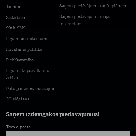
Saņem piedāvājumu tarifu plānam
Jaunumi
Saņem piedāvājumu mājas
Sadarbība
internetam
Sūtīt SMS
Līgumi un noteikumi
Privātuma politika
Piekļūstamība
Līgumu kopsavilkumu
arhīvs
Datu pārraides nosacījumi
3G slēgšana
Saņem izdevīgākos piedāvājumus!
Tavs e-pasts