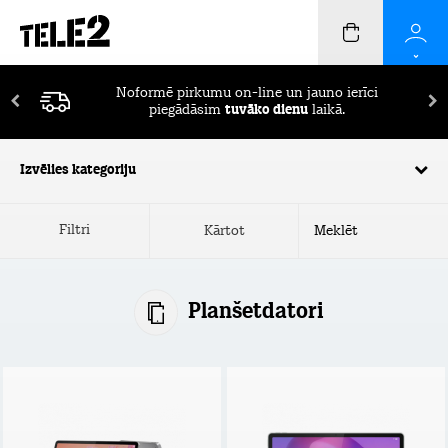
Noformē pirkumu on-line un jauno ierīci
piegādāsim
tuvāko dienu
laikā.
Izvēlies kategoriju
Filtri
Kārtot
Planšetdatori