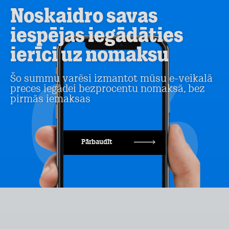
Noskaidro savas
iespējas iegādāties
ierīci uz nomaksu
Šo summu varēsi izmantot mūsu e-veikalā
preces iegādei bezprocentu nomaksā, bez
pirmās iemaksas
Pārbaudīt