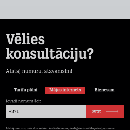
Vēlies
konsultāciju?
Atstāj numuru, atzvanīsim!
Tarifu plāni
Mājas internets
Biznesam
Ievadi numuru šeit
+371
Sūtīt
Atstāj numuru, mēs atzvanīsim, izstāstīsim un pieslēgsim izvēlēto pakalpojumu ar