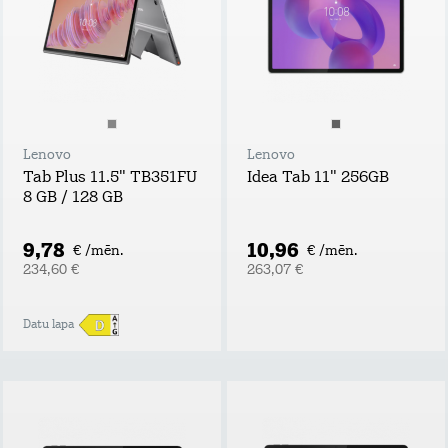
Lenovo
Lenovo
Tab Plus 11.5" TB351FU
Idea Tab 11" 256GB
8 GB / 128 GB
9,78
10,96
€ /mēn.
€ /mēn.
234,60 €
263,07 €
Datu lapa