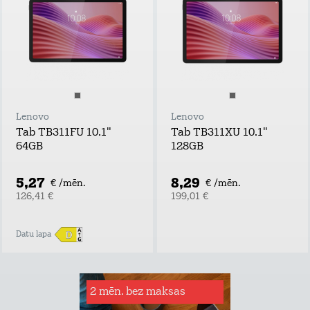
Lenovo
Lenovo
Tab TB311FU 10.1"
Tab TB311XU 10.1"
64GB
128GB
5,27
8,29
€ /mēn.
€ /mēn.
126,41 €
199,01 €
Datu lapa
2 mēn. bez maksas
Rēķinu