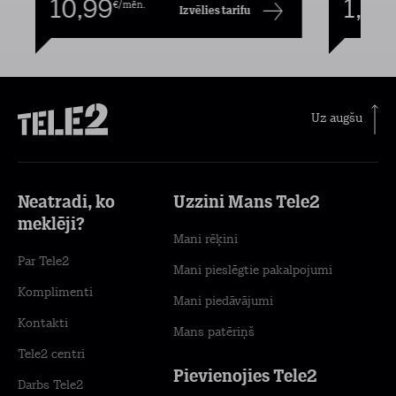
10,99
1,00
€/mēn.
Izvēlies tarifu
Uz augšu
Neatradi, ko
Uzzini Mans Tele2
meklēji?
Mani rēķini
Par Tele2
Mani pieslēgtie pakalpojumi
Komplimenti
Mani piedāvājumi
Kontakti
Mans patēriņš
Tele2 centri
Pievienojies Tele2
Darbs Tele2