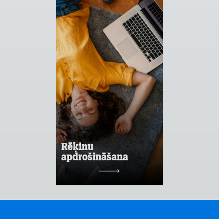
apdrošināšana
Tavs atbalsta plecs
bezdarba vai
ilgstošas darba
nespējas gadījumā!
Apdrošināšanas
summa: rēķina
summas apmērs,
nepārsniedzot 60
EUR / mēn.;
Maksimālais
atlīdzības periods
līdz 6 mēnešiem;
Maksimālā
atlīdzības summa:
līdz 360 EUR.
Rēķinu
apdrošināšana
Uzzināt vairāk
2 mēn. bez maksas
pēc tam
1,99