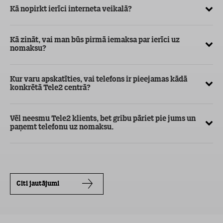
Kā nopirkt ierīci interneta veikalā?
Kā
ma
Kā zināt, vai man būs pirmā iemaksa par ierīci uz
nomaksu?
Kur varu apskatīties, vai telefons ir pieejamas kādā
konkrētā Tele2 centrā?
Vēl neesmu Tele2 klients, bet gribu pāriet pie jums un
paņemt telefonu uz nomaksu.
Citi jautājumi