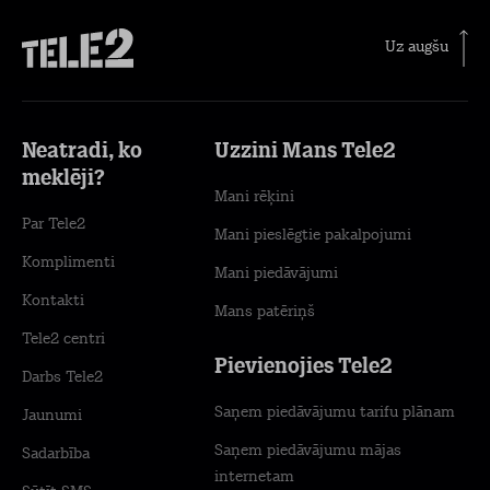
Uz augšu
Neatradi, ko
Uzzini Mans Tele2
meklēji?
Mani rēķini
Par Tele2
Mani pieslēgtie pakalpojumi
Komplimenti
Mani piedāvājumi
Kontakti
Mans patēriņš
Tele2 centri
Pievienojies Tele2
Darbs Tele2
Saņem piedāvājumu tarifu plānam
Jaunumi
Saņem piedāvājumu mājas
Sadarbība
internetam