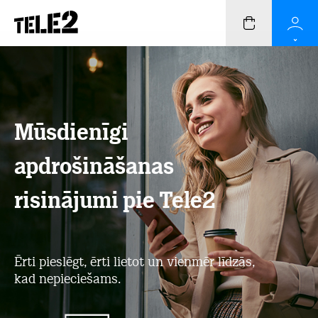
Mūsdienīgi
apdrošināšanas
risinājumi pie Tele2
Ērti pieslēgt, ērti lietot un vienmēr līdzās,
kad nepieciešams.