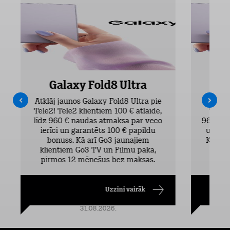
Galaxy Fold8 Ultra
Atklāj jaunos Galaxy Fold8 Ultra pie
Atklāj 
Tele2! Tele2 klientiem 100 € atlaide,
Tele2 
līdz 960 € naudas atmaksa par veco
960 € n
ierīci un garantēts 100 € papildu
un gar
bonuss. Kā arī Go3 jaunajiem
Kā arī
klientiem Go3 TV un Filmu paka,
TV 
pirmos 12 mēnešus bez maksas.
Uzzini vairāk
31.08.2026.