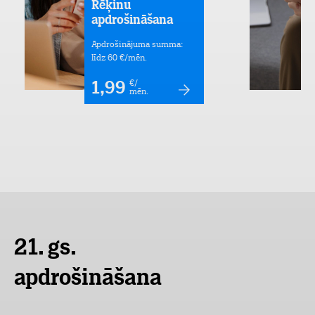
Rēķinu
apdrošināšana
Apdrošinājuma summa:
līdz 60 €/mēn.
€/
1,99
mēn.
21. gs.
apdrošināšana