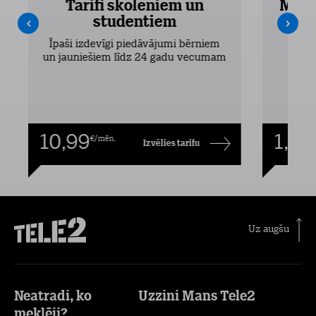
Tarifi skolēniem un
Mobi
studentiem
Pieejam
Īpaši izdevīgi piedāvājumi bērniem
un jauniešiem līdz 24 gadu vecumam
10,99
1,00
€/mēn.
Izvēlies tarifu
Uz augšu
Neatradi, ko
Uzzini Mans Tele2
meklēji?