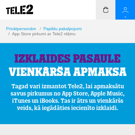
Privātpersonām
/
Papildu pakalpojumi
/ App Store pirkumi ar Tele2 rēķinu
Izklaides pasaule
Vienkārša apmaksa
Tagad vari izmantot Tele2, lai apmaksātu
savus pirkumus no App Store, Apple Music,
iTunes un iBooks. Tas ir ātrs un vienkāršs
veids, kā iegādāties iecienīto izklaidi.