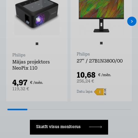
Philips
Philips
27" / 27B1N3800/00
Mājas projektors
NeoPix 110
10,68
€ /mēn.
4,97
256,24 €
€ /mēn.
119,32 €
Datu lapa
Skatīt visus monitorus