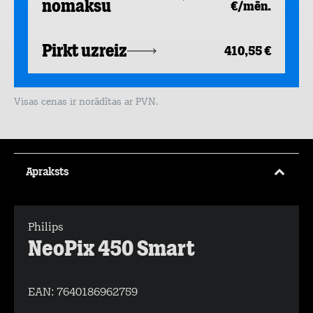
nomaksu
€/mēn.
Pirkt uzreiz
410,55 €
Visas cenas ir norādītas ar PVN.
Apraksts
Philips
NeoPix 450 Smart
EAN:
7640186962759