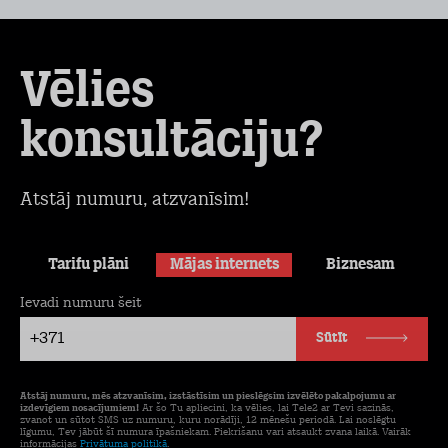
Vēlies
konsultāciju?
Atstāj numuru, atzvanīsim!
Tarifu plāni
Mājas internets
Biznesam
Ievadi numuru šeit
+371
Sūtīt
Atstāj numuru, mēs atzvanīsim, izstāstīsim un pieslēgsim izvēlēto pakalpojumu ar
izdevīgiem nosacījumiem!
Ar šo Tu apliecini, ka vēlies, lai Tele2 ar Tevi sazinās,
zvanot un sūtot SMS uz numuru, kuru norādīji, 12 mēnešu periodā. Lai noslēgtu
līgumu, Tev jābūt šī numura īpašniekam. Piekrišanu vari atsaukt zvana laikā. Vairāk
informācijas
Privātuma politikā
.