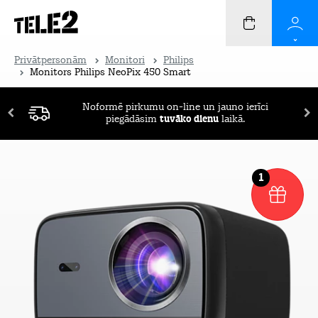
Privātpersonām
Monitori
Philips
Monitors Philips NeoPix 450 Smart
Noformē pirkumu on-line un jauno ierīci
piegādāsim
tuvāko dienu
laikā.
1