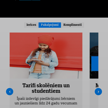
Ierīces
Pakalpojumi
Komplimenti
Tarifi skolēniem un
Mobi
studentiem
Pieejam
Īpaši izdevīgi piedāvājumi bērniem
un jauniešiem līdz 24 gadu vecumam