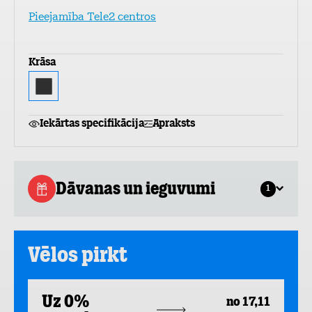
Pieejamība Tele2 centros
Krāsa
Iekārtas specifikācija
Apraksts
Dāvanas un ieguvumi
1
Vēlos pirkt
Uz 0%
no 17,11