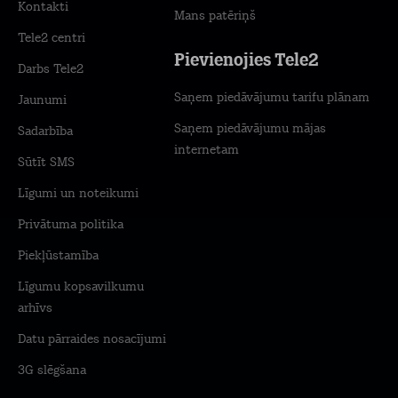
Kontakti
Mans patēriņš
Tele2 centri
Pievienojies Tele2
Darbs Tele2
Saņem piedāvājumu tarifu plānam
Jaunumi
Saņem piedāvājumu mājas
Sadarbība
internetam
Sūtīt SMS
Līgumi un noteikumi
Privātuma politika
Piekļūstamība
Līgumu kopsavilkumu
arhīvs
Datu pārraides nosacījumi
3G slēgšana