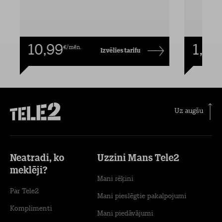
10,99
1,00
€/mēn.
Izvēlies tarifu
Uz augšu
Neatradi, ko
Uzzini Mans Tele2
meklēji?
Mani rēķini
Par Tele2
Mani pieslēgtie pakalpojumi
Komplimenti
Mani piedāvājumi