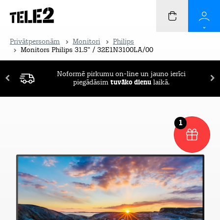
Privātpersonām
Monitori
Philips
Monitors Philips 31.5" / 32E1N3100LA/00
Noformē pirkumu on-line un jauno ierīci
piegādāsim
tuvāko dienu
laikā.
1