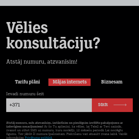
Vēlies
konsultāciju?
Atstāj numuru, atzvanīsim!
Tarifu plāni
Mājas internets
Biznesam
Ievadi numuru šeit
+371
Sūtīt
Atstāj numuru, mēs atzvanīsim, izstāstīsim un pieslēgsim izvēlēto pakalpojumu ar
izdevīgiem nosacījumiem!
Ar šo Tu apliecini, ka vēlies, lai Tele2 ar Tevi sazinās,
zvanot un sūtot SMS uz numuru, kuru norādīji, 12 mēnešu periodā. Lai noslēgtu
līgumu, Tev jābūt šī numura īpašniekam. Piekrišanu vari atsaukt zvana laikā. Vairāk
informācijas
Privātuma politikā
.