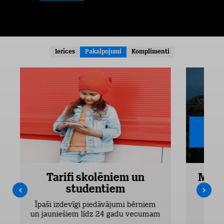
Ierīces
Pakalpojumi
Komplimenti
Tarifi skolēniem un
Mobi
studentiem
Pieejam
Īpaši izdevīgi piedāvājumi bērniem
un jauniešiem līdz 24 gadu vecumam