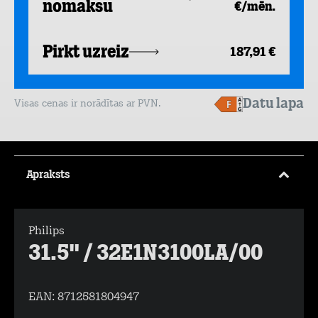
nomaksu
€/mēn.
Pirkt uzreiz
187,91 €
Datu lapa
Visas cenas ir norādītas ar PVN.
Apraksts
Philips
31.5" / 32E1N3100LA/00
EAN:
8712581804947