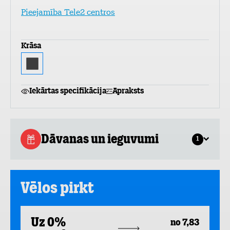
Pieejamība Tele2 centros
Krāsa
Iekārtas specifikācija
Apraksts
Dāvanas un ieguvumi
1
Vēlos pirkt
Uz 0%
no 7,83