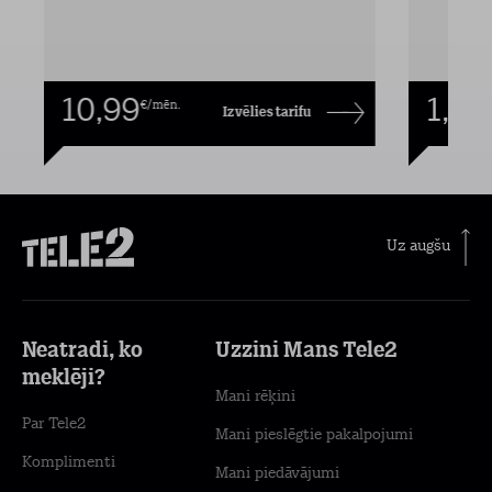
10,99
1,00
€/mēn.
Izvēlies tarifu
Uz augšu
Neatradi, ko
Uzzini Mans Tele2
meklēji?
Mani rēķini
Par Tele2
Mani pieslēgtie pakalpojumi
Komplimenti
Mani piedāvājumi