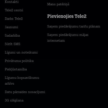
Kontakti
Mans patēriņš
Tele2 centri
Pievienojies Tele2
Darbs Tele2
Saņem piedāvājumu tarifu plānam
Jaunumi
Saņem piedāvājumu mājas
Sadarbība
internetam
Sūtīt SMS
Līgumi un noteikumi
Privātuma politika
Piekļūstamība
Līgumu kopsavilkumu
arhīvs
Datu pārraides nosacījumi
3G slēgšana