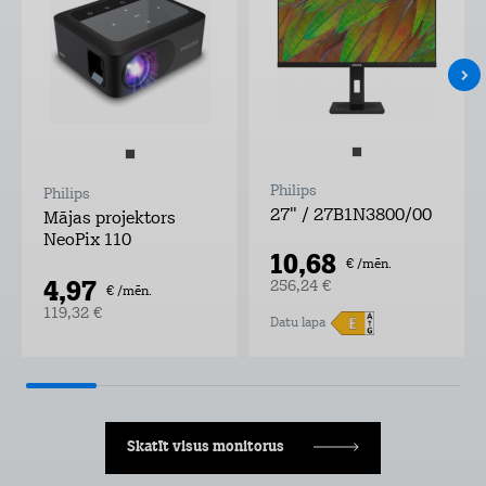
Philips
Philips
27" / 27B1N3800/00
Mājas projektors
NeoPix 110
10,68
€ /mēn.
4,97
256,24 €
€ /mēn.
119,32 €
Datu lapa
Skatīt visus monitorus