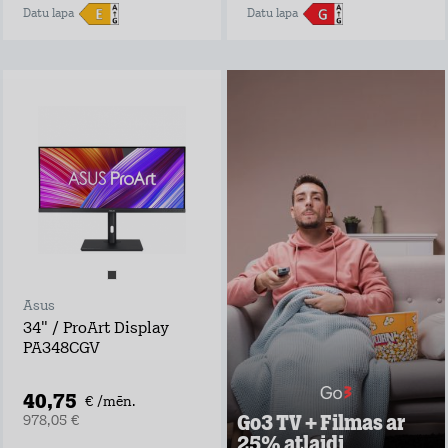
Datu lapa
Datu lapa
Go3 TV + Filmas ar
25% atlaidi
Negaidi pārraides
televīzijā, izrādes
laiks var sākties
tūlīt ar Go3 TV!
Go3 piedāvājumā:
Ekskluzīvs Go3
oriģinālsaturs
Latvijas saturs,
Asus
ārvalstu filmas un
seriāli visai
34" / ProArt Display
ģimenei
PA348CGV
Vairāk nekā 30
vietējie un ārvalstu
TV kanāli
40,75
€ /mēn.
Go3 TV + Filmas ar
978,05 €
Uzzināt vairāk
25% atlaidi