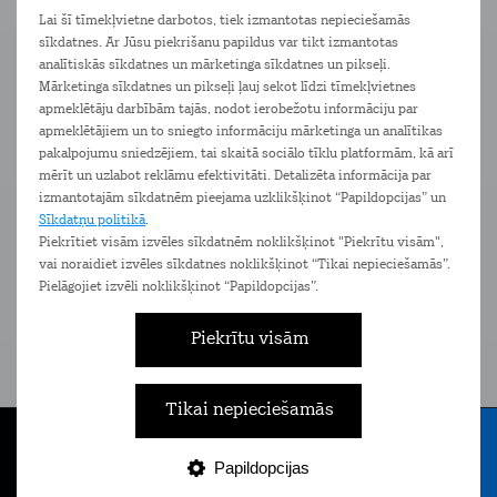
ekrānu, pašam nepārvietojot monitoru vai krēslu.
Lai šī tīmekļvietne darbotos, tiek izmantotas nepieciešamās
sīkdatnes. Ar Jūsu piekrišanu papildus var tikt izmantotas
analītiskās sīkdatnes un mārketinga sīkdatnes un pikseļi.
Ierīces
Pakalpojumi
Komplimenti
Mārketinga sīkdatnes un pikseļi ļauj sekot līdzi tīmekļvietnes
apmeklētāju darbībām tajās, nodot ierobežotu informāciju par
apmeklētājiem un to sniegto informāciju mārketinga un analītikas
pakalpojumu sniedzējiem, tai skaitā sociālo tīklu platformām, kā arī
mērīt un uzlabot reklāmu efektivitāti. Detalizēta informācija par
izmantotajām sīkdatnēm pieejama uzklikšķinot “Papildopcijas” un
Sīkdatņu politikā
.
Piekrītiet visām izvēles sīkdatnēm noklikšķinot "Piekrītu visām",
vai noraidiet izvēles sīkdatnes noklikšķinot “Tikai nepieciešamās”.
Pielāgojiet izvēli noklikšķinot “Papildopcijas”.
Piekrītu visām
Tarifi skolēniem un
Mobi
studentiem
Pieejam
Tikai nepieciešamās
Īpaši izdevīgi piedāvājumi bērniem
un jauniešiem līdz 24 gadu vecumam
Papildopcijas
Tarifi
Internets
E-veikals
Nāc pie Tele2
Izvēlne