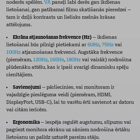
noderēs spēlēm.
VA
paneļi labi derēs gan ikdienas
lietošanai, gan patīkamai filmu skatīšanās pieredzei –
tam ir dziļš kontrasts un lielisks melnās krāsas
attēlojums.
Ekrāna atjaunošanas frekvence (Hz)
– ikdienas
lietošanai būs pilnīgi pietiekami ar
60Hz
,
75Hz
vai
100Hz
atjaunošanas frekvenci. Augstāka frekvence
(piemēram,
120Hz
,
165Hz
,
180Hz
vai vairāk) nodrošina
plūdenāku attēlu, kas ir īpaši svarīgi dinamisku spēļu
cienītājiem.
Savienojumi
– pārliecinies, vai monitoram ir
vajadzīgie pieslēguma veidi (piemēram, HDMI,
DisplayPort, USB-C), lai to varētu ērti savienot ar datoru
vai citām ierīcēm.
Ergonomika
– iespēja regulēt augstumu, slīpumu vai
pagriezt monitora ekrānu uz sāniem nodrošina ērtāku
lietošanu un palīdz uzturēt pareizu stāju.