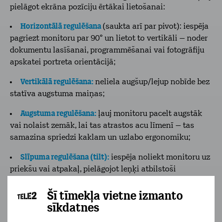
pielāgot ekrāna pozīciju ērtākai lietošanai:
Horizontālā regulēšana
(saukta arī par pivot): iespēja
pagriezt monitoru par 90° un lietot to vertikāli – noder
dokumentu lasīšanai, programmēšanai vai fotogrāfiju
apskatei portreta orientācijā;
Vertikālā regulēšana:
neliela augšup/lejup nobīde bez
statīva augstuma maiņas;
Augstuma regulēšana:
ļauj monitoru pacelt augstāk
vai nolaist zemāk, lai tas atrastos acu līmenī – tas
samazina spriedzi kaklam un uzlabo ergonomiku;
Slīpuma regulēšana (tilt):
iespēja noliekt monitoru uz
priekšu vai atpakaļ, pielāgojot leņķi atbilstoši
sēdēšanas pozīcijai vai apgaismojumam;
Šī tīmekļa vietne izmanto
Grozāms (swivel):
monitors griežas uz sāniem (pa
sīkdatnes
kreisi un pa labi), piemēram, lai parādītu kolēģim