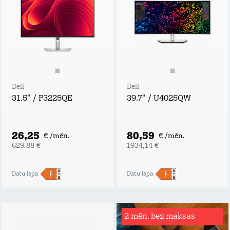
Dell
Dell
31.5" / P3225QE
39.7" / U4025QW
26,25
80,59
€ /mēn.
€ /mēn.
629,88 €
1934,14 €
Datu lapa
Datu lapa
2 mēn. bez maksas
Rēķinu