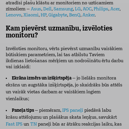
atradīsi plašu klāstu ar monitoriem no uzticamiem
zīmoliem –
Asus
,
Dell
,
Samsung
,
LG
,
AOC
,
Philips
,
Acer
,
Lenovo
,
Xiaomi
,
HP
,
Gigabyte
,
BenQ
,
Anker
.
Kam pievērst uzmanību, izvēloties
monitoru?
Izvēloties monitoru, vērts pievērst uzmanību vairākiem
būtiskiem parametriem, lai tas atbilstu Taviem
ikdienas lietošanas mērķiem un nodrošinātu ērtu darbu
vai izklaidi:
Ekrāna izmērs un izšķirtspēja
– jo lielāks monitora
ekrāns un augstāka izšķirtspēja, jo skaidrāks būs attēls
un vairāk vietas darbam ar vairākiem logiem
vienlaikus;
Paneļa tips
– piemēram,
IPS paneļi
piedāvā labu
krāsu attēlojumu un plašākus skata leņķus, savukārt
Fast IPS
un
TN
paneļi būs ar ātrāku reakcijas laiku, kas