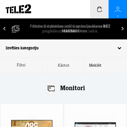
Pirmos 2 mēnešus ierīču apdrošināšana
BEZ
MAKSAS!
Izvēlies kategoriju
Filtri
Kārtot
Monitori