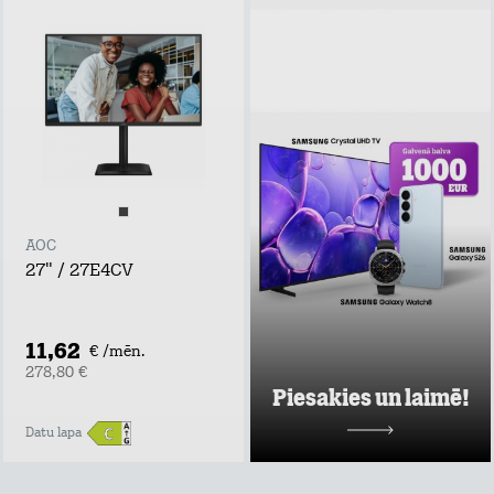
Piesakies un
laimē!
Atstāj kontaktus,
uzzini labākos tarifu
plānu un mājas
interneta
piedāvājumus pie
Tele2 un piedalies
vērtīgu baltvu
izlozē!
AOC
Uzzināt vairāk
27" / 27E4CV
11,62
€ /mēn.
278,80 €
Piesakies un laimē!
Datu lapa