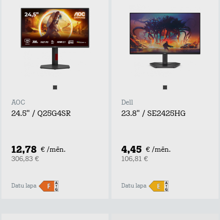
AOC
Dell
24.5" / Q25G4SR
23.8" / SE2425HG
12,78
4,45
€ /mēn.
€ /mēn.
306,83 €
106,81 €
Datu lapa
Datu lapa