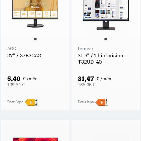
AOC
Lenovo
27" / 27B3CA2
31.5" / ThinkVision
T32UD-40
5,40
31,47
€ /mēn.
€ /mēn.
129,54 €
755,25 €
Datu lapa
Datu lapa