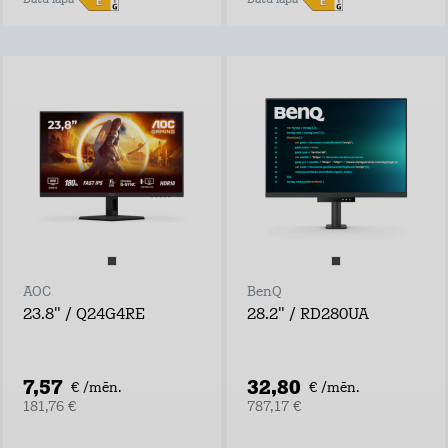
Datu lapa
Datu lapa
AOC
BenQ
23.8" / Q24G4RE
28.2" / RD280UA
7,57
32,80
€ /mēn.
€ /mēn.
181,76 €
787,17 €