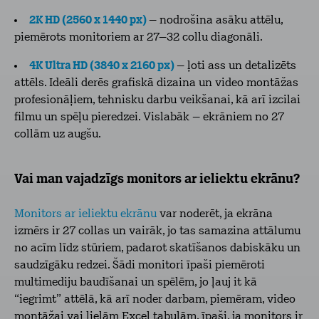
2K HD (2560 x 1440 px)
– nodrošina asāku attēlu,
piemērots monitoriem ar 27–32 collu diagonāli.
4K Ultra HD (3840 x 2160 px)
– ļoti ass un detalizēts
attēls. Ideāli derēs grafiskā dizaina un video montāžas
profesionāļiem, tehnisku darbu veikšanai, kā arī izcilai
filmu un spēļu pieredzei. Vislabāk – ekrāniem no 27
collām uz augšu.
Vai man vajadzīgs monitors ar ieliektu ekrānu?
Monitors ar ieliektu ekrānu
var noderēt, ja ekrāna
izmērs ir 27 collas un vairāk, jo tas samazina attālumu
no acīm līdz stūriem, padarot skatīšanos dabiskāku un
saudzīgāku redzei. Šādi monitori īpaši piemēroti
multimediju baudīšanai un spēlēm, jo ļauj it kā
“iegrimt” attēlā, kā arī noder darbam, piemēram, video
montāžai vai lielām Excel tabulām, īpaši, ja monitors ir