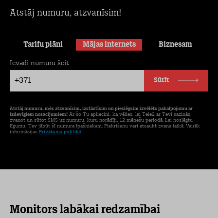
Atstāj numuru, atzvanīsim!
Tarifu plāni
Mājas internets
Biznesam
Ievadi numuru šeit
+371
Sūtīt
Atstāj numuru, mēs atzvanīsim, izstāstīsim un pieslēgsim izvēlēto pakalpojumu ar
izdevīgiem nosacījumiem!
Ar šo Tu apliecini, ka vēlies, lai Tele2 ar Tevi sazinās,
zvanot un sūtot SMS uz numuru, kuru norādīji, 12 mēnešu periodā. Lai noslēgtu
līgumu, Tev jābūt šī numura īpašniekam. Piekrišanu vari atsaukt zvana laikā. Vairāk
informācijas
Privātuma politikā
.
Monitors labākai redzamībai