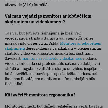
ultrawide (21:9) formātā.
Vai man vajadzīgs monitors ar iebūvētiem
skaļruņiem un videokameru?
Tas var būt ļoti ērts risinājums, ja bieži veic
videozvanus, strādā attālināti vai vienkārši vēlies
mazāk vadu un ierīču uz galda.
Monitors ar iebūvētiem
skaļruņiem
derēs ikdienas vajadzībām – piemēram, lai
skatītos video vai klausītos mūziku bez austiņām.
Savukārt
monitors ar iebūvētu videokameru
noderēs
videozvaniem. Ja esi profesionāls satura veidotājs vai
strādā ar augstas kvalitātes skaņu un video, iespējams,
labāk izvēlēties atsevišķas, specializētas ierīces, bet
ikdienas lietotājiem monitors ar šīm funkcijām būs
tieši laikā.
Kā izvērtēt monitora ergonomiku?
Monitoriem mēdz būt dažādi regulēšanas veidi, kas ļauj