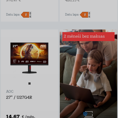
976,47 €
420,15 €
Datu lapa
Datu lapa
2 mēneši bez maksas
Interneta drošība
mājai
Sērfo internetā droši
– mēs būsim tava
digitālā glābšanas
veste!
Ar Interneta Drošību
būsi pasargāts no:
inficētām vietnēm
viltus veikaliem,
AOC
bankām un
personām, kuras
27" / U27G4R
vēlas iegūt tavus
bankas datus
programmām, kas
mēģina iekļaut
14,67
€ /mēn.