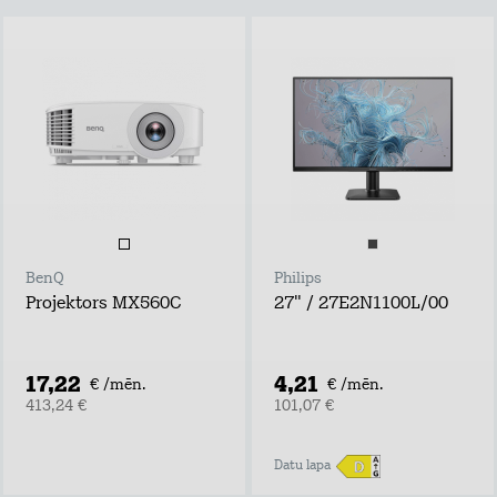
BenQ
Philips
Projektors MX560C
27" / 27E2N1100L/00
17,22
4,21
€ /mēn.
€ /mēn.
413,24 €
101,07 €
Datu lapa