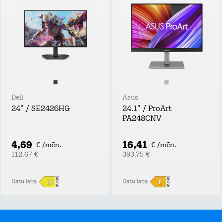
Dell
Asus
24" / SE2426HG
24.1" / ProArt
PA248CNV
4,69
16,41
€ /mēn.
€ /mēn.
112,67 €
393,75 €
Datu lapa
Datu lapa