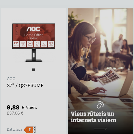
Viens rūteris un
internets visiem
Lieto rūteri visur,
kur rozete!
noformē
pieteikumu tepat
atvedīsim bez
maksas
ņem rūteri līdzi un
lieto internetu
AOC
visur
27" / Q27E3UMF
Pārbaudi, kas
vislabāk der tavā
adresē un noformē
darījumu!
9,88
€ /mēn.
Uzzināt vairāk
Viens rūteris un
237,06 €
internets visiem
10,98 €/mēn.
Datu lapa