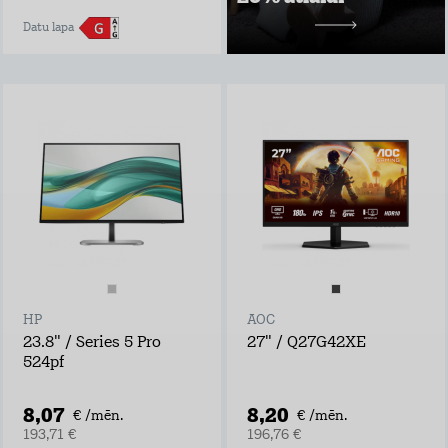
10,49 €/mēn.
Datu lapa
HP
AOC
23.8" / Series 5 Pro
27" / Q27G42XE
524pf
8,07
8,20
€ /mēn.
€ /mēn.
193,71 €
196,76 €