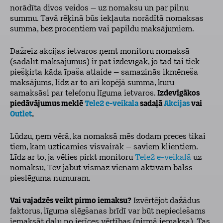
norādīta divos veidos – uz nomaksu un par pilnu
summu. Tavā rēķinā būs iekļauta norādītā nomaksas
summa, bez procentiem vai papildu maksājumiem.
Dažreiz akcijas ietvaros ņemt monitoru nomaksā
(sadalīt maksājumus) ir pat izdevīgāk, jo tad tai tiek
piešķirta kāda īpaša atlaide – samazinās ikmēneša
maksājums, līdz ar to arī kopējā summa, kuru
samaksāsi par telefonu līguma ietvaros.
Izdevīgākos
piedāvājumus meklē
Tele2 e-veikala
sadaļā
Akcijas
vai
Outlet
.
Lūdzu, ņem vērā, ka nomaksā mēs dodam preces tikai
tiem, kam uzticamies visvairāk – saviem klientiem.
Līdz ar to, ja vēlies pirkt monitoru
Tele2 e-veikalā
uz
nomaksu, Tev jābūt vismaz vienam aktīvam balss
pieslēguma numuram.
Vai vajadzēs veikt pirmo iemaksu?
Izvērtējot dažādus
faktorus, līguma slēgšanas brīdī var būt nepieciešams
iemaksāt daļu no ierīces vērtības (pirmā iemaksa). Tas