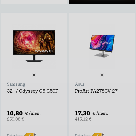
Samsung
Asus
32" / Odyssey G5 G50F
ProArt PA278CV 27"
10,80
17,30
€ /mēn.
€ /mēn.
259,08 €
415,12 €