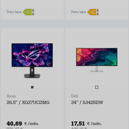
Datu lapa
Datu lapa
Asus
Dell
26.5" / XG27UCDMG
34" / S3425DW
40,69
17,51
€ /mēn.
€ /mēn.