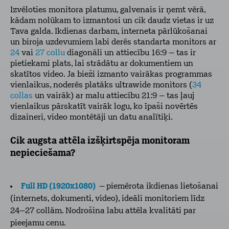
Izvēloties monitora platumu, galvenais ir ņemt vērā,
kādam nolūkam to izmantosi un cik daudz vietas ir uz
Tava galda. Ikdienas darbam, interneta pārlūkošanai
un biroja uzdevumiem labi derēs standarta monitors ar
24
vai
27 collu
diagonāli un attiecību 16:9 – tas ir
pietiekami plats, lai strādātu ar dokumentiem un
skatītos video. Ja bieži izmanto vairākas programmas
vienlaikus, noderēs platāks ultrawide monitors (
34
collas
un vairāk) ar malu attiecību 21:9 – tas ļauj
vienlaikus pārskatīt vairāk logu, ko īpaši novērtēs
dizaineri, video montētāji un datu analītiķi.
Cik augsta attēla izšķirtspēja monitoram
nepieciešama?
Full HD (1920x1080)
–
piemērota ikdienas lietošanai
(internets, dokumenti, video), ideāli monitoriem līdz
24–27 collām. Nodrošina labu attēla kvalitāti par
pieejamu cenu.