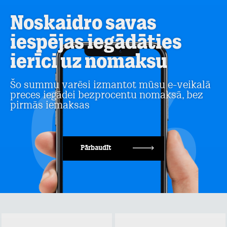
Noskaidro savas
iespējas iegādāties
ierīci uz nomaksu
Šo summu varēsi izmantot mūsu e-veikalā
preces iegādei bezprocentu nomaksā, bez
pirmās iemaksas
Pārbaudīt