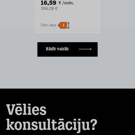
16,59
€ /mēn.
398,08 €
Datu lapa
Rādīt vairāk
Vēlies
konsultāciju?