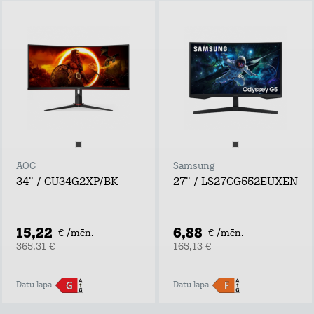
AOC
Samsung
34" / CU34G2XP/BK
27" / LS27CG552EUXEN
15,22
6,88
€ /mēn.
€ /mēn.
365,31 €
165,13 €
Datu lapa
Datu lapa