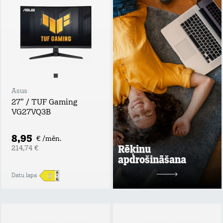
apdrošināšana
Tavs atbalsta plecs
bezdarba vai
ilgstošas darba
nespējas gadījumā!
Apdrošināšanas
summa: rēķina
summas apmērs,
nepārsniedzot 60
EUR / mēn.;
Asus
Maksimālais
27" / TUF Gaming
atlīdzības periods
VG27VQ3B
līdz 6 mēnešiem;
Maksimālā
atlīdzības summa:
8,95
€ /mēn.
līdz 360 EUR.
Rēķinu
214,74 €
apdrošināšana
Uzzināt vairāk
Datu lapa
2 mēn. bez maksas
pēc tam
1,99