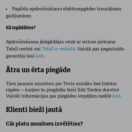
Papildu apdrošināšanu elektroapgādes traucējumu
gadījumiem
Kā iegādāties?
Apdrošināšana jāiegādājas reizē ar ierīces pirkumu
Tele2 centrā vai
Tele2 e-veikalā
. Vairāk par pagarināto
garantiju lasi
šeit
.
Ātra un ērta piegāde
Tavs jaunais monitors pie Tevis nonāks bez liekām
rūpēm – kurjers to piegādās tieši līdz Tavām durvīm!
Vairāk informācijas par piegādes iespējām meklē
šeit
.
Klienti bieži jautā
Cik platu monitoru izvēlēties?