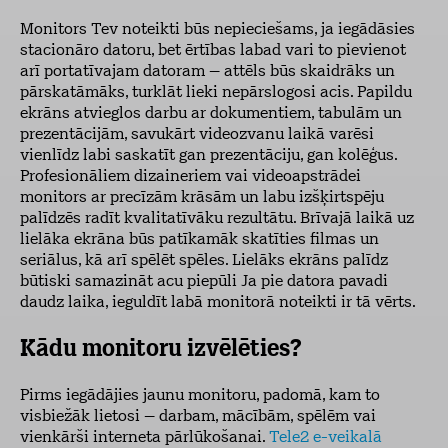
Monitors Tev noteikti būs nepieciešams, ja iegādāsies
stacionāro datoru, bet ērtības labad vari to pievienot
arī portatīvajam datoram – attēls būs skaidrāks un
pārskatāmāks, turklāt lieki nepārslogosi acis. Papildu
ekrāns atvieglos darbu ar dokumentiem, tabulām un
prezentācijām, savukārt videozvanu laikā varēsi
vienlīdz labi saskatīt gan prezentāciju, gan kolēģus.
Profesionāliem dizaineriem vai videoapstrādei
monitors ar precīzām krāsām un labu izšķirtspēju
palīdzēs radīt kvalitatīvāku rezultātu. Brīvajā laikā uz
lielāka ekrāna būs patīkamāk skatīties filmas un
seriālus, kā arī spēlēt spēles. Lielāks ekrāns palīdz
būtiski samazināt acu piepūli Ja pie datora pavadi
daudz laika, ieguldīt labā monitorā noteikti ir tā vērts.
Kādu monitoru izvēlēties?
Pirms iegādājies jaunu monitoru, padomā, kam to
visbiežāk lietosi – darbam, mācībām, spēlēm vai
vienkārši interneta pārlūkošanai.
Tele2 e-veikalā