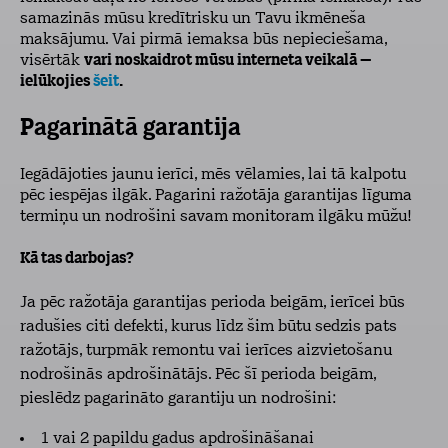
samazinās mūsu kredītrisku un Tavu ikmēneša
maksājumu. Vai pirmā iemaksa būs nepieciešama,
visērtāk
vari noskaidrot mūsu interneta veikalā –
ielūkojies
šeit
.
Pagarinātā garantija
Iegādājoties jaunu ierīci, mēs vēlamies, lai tā kalpotu
pēc iespējas ilgāk. Pagarini ražotāja garantijas līguma
termiņu un nodrošini savam monitoram ilgāku mūžu!
Kā tas darbojas?
Ja pēc ražotāja garantijas perioda beigām, ierīcei būs
radušies citi defekti, kurus līdz šim būtu sedzis pats
ražotājs, turpmāk remontu vai ierīces aizvietošanu
nodrošinās apdrošinātājs. Pēc šī perioda beigām,
pieslēdz pagarināto garantiju un nodrošini:
1 vai 2 papildu gadus apdrošināšanai