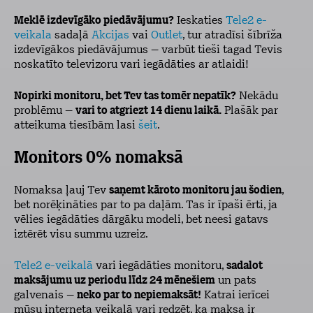
Meklē izdevīgāko piedāvājumu?
Ieskaties
Tele2 e-
veikala
sadaļā
Akcijas
vai
Outlet
, tur atradīsi šībrīža
izdevīgākos piedāvājumus – varbūt tieši tagad Tevis
noskatīto televizoru vari iegādāties ar atlaidi!
Nopirki monitoru, bet Tev tas tomēr nepatīk?
Nekādu
problēmu –
vari to atgriezt 14 dienu laikā.
Plašāk par
atteikuma tiesībām lasi
šeit
.
Monitors 0% nomaksā
Nomaksa ļauj Tev
saņemt kāroto monitoru jau šodien
,
bet norēķināties par to pa daļām. Tas ir īpaši ērti, ja
vēlies iegādāties dārgāku modeli, bet neesi gatavs
iztērēt visu summu uzreiz.
Tele2 e-veikalā
vari iegādāties monitoru,
sadalot
maksājumu uz periodu līdz 24 mēnešiem
un pats
galvenais –
neko par to nepiemaksāt!
Katrai ierīcei
mūsu interneta veikalā vari redzēt, ka maksa ir