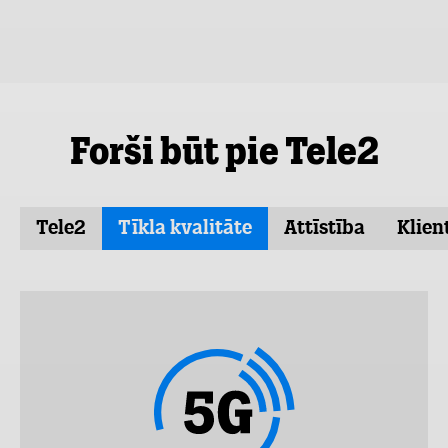
Forši būt pie Tele2
Tele2
Tīkla kvalitāte
Attīstība
Klien