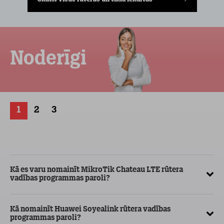
Noderīgi
1
2
3
Kā es varu nomainīt MikroTik Chateau LTE rūtera
Kā
vadības programmas paroli?
Ja
Kā nomainīt Huawei Soyealink rūtera vadības
va
programmas paroli?