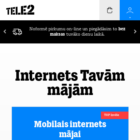
Noformē pirkumu on-line un piegādāsim to
bez
maksas
tuvāko dienu laikā.
Internets Tavām
mājām
TOP Izvēle
Mobilais internets
mājai