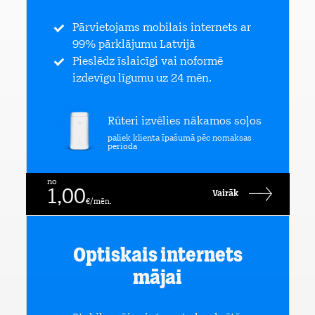
Pārvietojams mobilais internets ar
99% pārklājumu Latvijā
Pieslēdz īslaicīgi vai noformē
izdevīgu līgumu uz 24 mēn.
Rūteri izvēlies nākamos soļos
paliek klienta īpašumā pēc nomaksas
perioda
no
1,00
Vairāk
€/mēn.
Optiskais internets
mājai