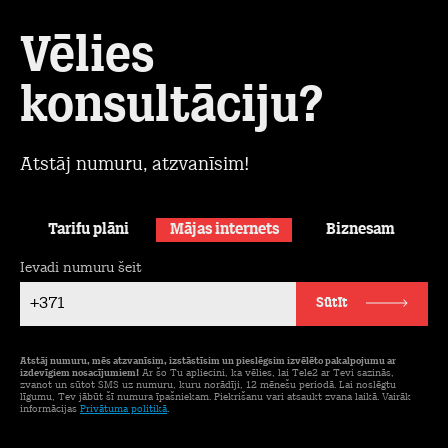
Vēlies
konsultāciju?
Atstāj numuru, atzvanīsim!
Tarifu plāni
Mājas internets
Biznesam
Ievadi numuru šeit
+371
Sūtīt
Atstāj numuru, mēs atzvanīsim, izstāstīsim un pieslēgsim izvēlēto pakalpojumu ar
izdevīgiem nosacījumiem!
Ar šo Tu apliecini, ka vēlies, lai Tele2 ar Tevi sazinās,
zvanot un sūtot SMS uz numuru, kuru norādīji, 12 mēnešu periodā. Lai noslēgtu
līgumu, Tev jābūt šī numura īpašniekam. Piekrišanu vari atsaukt zvana laikā. Vairāk
informācijas
Privātuma politikā
.