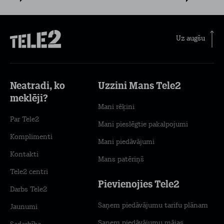
Uz augšu
Neatradi, ko
Uzzini Mans Tele2
meklēji?
Mani rēķini
Par Tele2
Mani pieslēgtie pakalpojumi
Komplimenti
Mani piedāvājumi
Kontakti
Mans patēriņš
Tele2 centri
Pievienojies Tele2
Darbs Tele2
Saņem piedāvājumu tarifu plānam
Jaunumi
Saņem piedāvājumu mājas