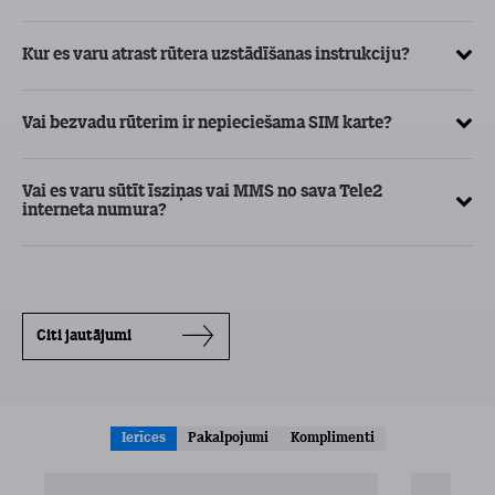
Ma
Kur es varu atrast rūtera uzstādīšanas instrukciju?
Kā
Vai bezvadu rūterim ir nepieciešama SIM karte?
ar
Vai es varu sūtīt īsziņas vai MMS no sava Tele2
Kā
interneta numura?
in
Citi jautājumi
Ierīces
Pakalpojumi
Komplimenti