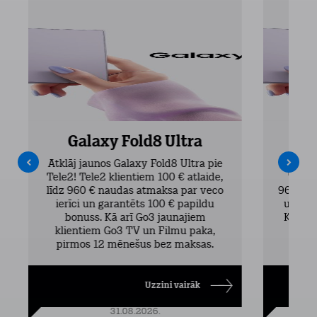
Galaxy Fold8 Ultra
Atklāj jaunos Galaxy Fold8 Ultra pie
Atklāj 
Tele2! Tele2 klientiem 100 € atlaide,
Tele2 
līdz 960 € naudas atmaksa par veco
960 € n
ierīci un garantēts 100 € papildu
un gar
bonuss. Kā arī Go3 jaunajiem
Kā arī
klientiem Go3 TV un Filmu paka,
TV 
pirmos 12 mēnešus bez maksas.
Uzzini vairāk
31.08.2026.