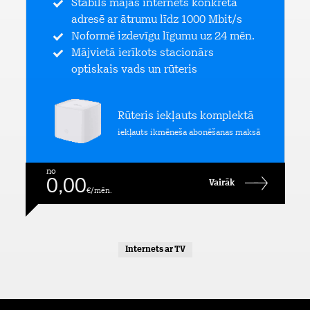
Stabils mājas internets konkrētā
adresē ar ātrumu līdz 1000 Mbit/s
Noformē izdevīgu līgumu uz 24 mēn.
Mājvietā ierīkots stacionārs
optiskais vads un rūteris
Rūteris iekļauts komplektā
iekļauts ikmēneša abonēšanas maksā
no
0,00
Vairāk
€/mēn.
Internets ar TV