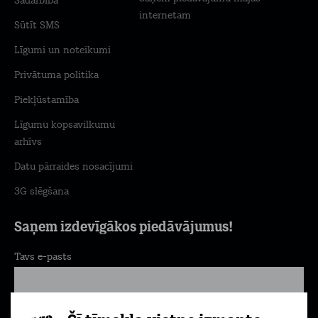
Sadarbība
internetam
Sūtīt SMS
Līgumi un noteikumi
Privātuma politika
Piekļūstamība
Līgumu kopsavilkumu
arhīvs
Datu pārraides nosacījumi
3G slēgšana
Saņem izdevīgākos piedāvājumus!
Tavs e-pasts