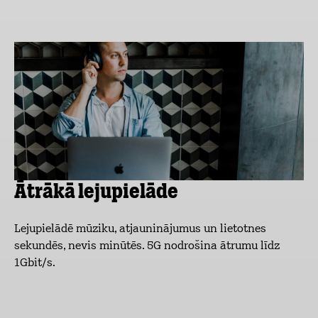
Ātrākā lejupielāde
Lejupielādē mūziku, atjauninājumus un lietotnes
sekundēs, nevis minūtēs. 5G nodrošina ātrumu līdz
1Gbit/s.