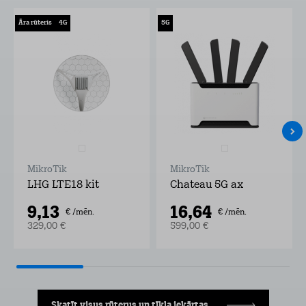
Āra rūteris
4G
5G
MikroTik
MikroTik
LHG LTE18 kit
Chateau 5G ax
9,13
16,64
€ /mēn.
€ /mēn.
329,00 €
599,00 €
Skatīt visus rūterus un tīkla iekārtas