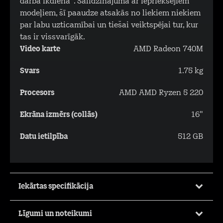
darba ikdiena". Salīdzinājumā ar iepriekšējiem
modeļiem, šī paaudze atsakās no liekiem niekiem
par labu uzticamībai un tiešai veiktspējai tur, kur
tas ir vissvarīgāk.
Video karte
AMD Radeon 740M
Svars
1.75 kg
Procesors
AMD AMD Ryzen 5 220
Ekrāna izmērs (collās)
16"
Datu ietilpība
512 GB
Iekārtas specifikācija
Līgumi un noteikumi