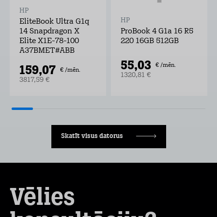
HP
HP
EliteBook Ultra G1q
14 Snapdragon X
ProBook 4 G1a 16 R5
Elite X1E-78-100
220 16GB 512GB
A37BMET#ABB
55,03
€ /mēn.
159,07
€ /mēn.
1320,81 €
3817,59 €
Skatīt visus datorus
Vēlies