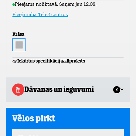
Pieejams noliktavā. Saņem jau 12.08.
Pieejamība Tele2 centros
Krāsa
Iekārtas specifikācija
Apraksts
Dāvanas un ieguvumi
2
Vēlos pirkt