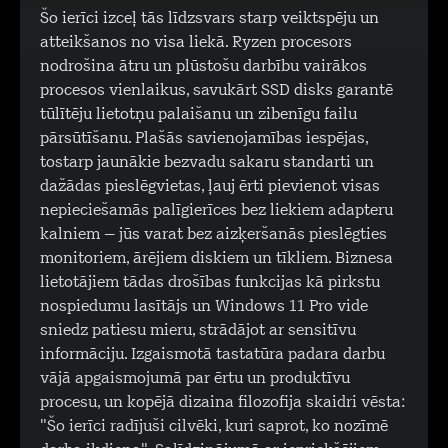
Šo ierīci izceļ tās līdzsvars starp veiktspēju un
atteikšanos no visa liekā. Ryzen procesors
nodrošina ātru un plūstošu darbību vairākos
procesos vienlaikus, savukārt SSD disks garantē
tūlītēju lietotņu palaišanu un zibenīgu failu
pārsūtīšanu. Plašās savienojamības iespējas,
tostarp jaunākie bezvadu sakaru standarti un
dažādas pieslēgvietas, ļauj ērti pievienot visas
nepieciešamās palīgierīces bez liekiem adapteru
kalniem – jūs varat bez aizķeršanās pieslēgties
monitoriem, ārējiem diskiem un tīkliem. Biznesa
lietotājiem tādas drošības funkcijas kā pirkstu
nospiedumu lasītājs un Windows 11 Pro vide
sniedz patiesu mieru, strādājot ar sensitīvu
informāciju. Izgaismotā tastatūra padara darbu
vājā apgaismojumā par ērtu un produktīvu
procesu, un kopējā dizaina filozofija skaidri vēsta:
"Šo ierīci radījuši cilvēki, kuri saprot, ko nozīmē