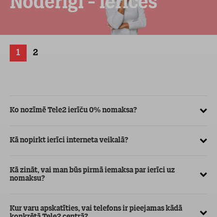
Noderīgi - ierīces
1
2
Ko nozīmē Tele2 ierīču 0% nomaksa?
Kā
ve
Kā nopirkt ierīci interneta veikalā?
Kā
ma
Kā zināt, vai man būs pirmā iemaksa par ierīci uz
nomaksu?
Kur varu apskatīties, vai telefons ir pieejamas kādā