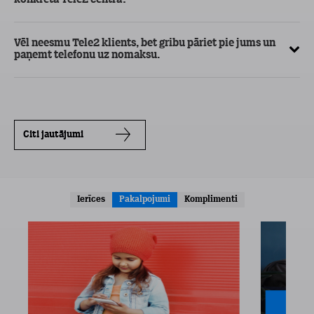
konkrētā Tele2 centrā?
Vēl neesmu Tele2 klients, bet gribu pāriet pie jums un
paņemt telefonu uz nomaksu.
Citi jautājumi
Ierīces
Pakalpojumi
Komplimenti