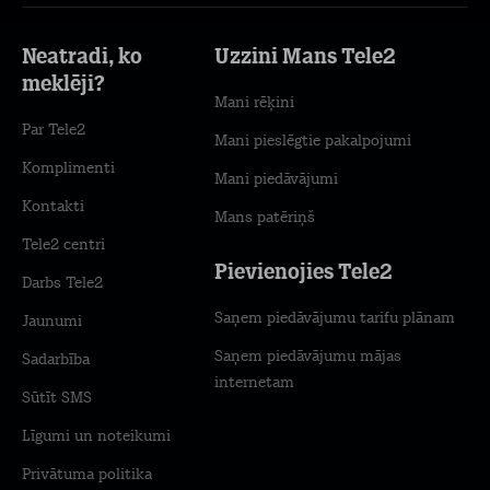
Neatradi, ko
Uzzini Mans Tele2
meklēji?
Mani rēķini
Par Tele2
Mani pieslēgtie pakalpojumi
Komplimenti
Mani piedāvājumi
Kontakti
Mans patēriņš
Tele2 centri
Pievienojies Tele2
Darbs Tele2
Saņem piedāvājumu tarifu plānam
Jaunumi
Saņem piedāvājumu mājas
Sadarbība
internetam
Sūtīt SMS
Līgumi un noteikumi
Privātuma politika