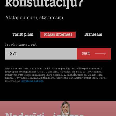
konsultāciju?
Atstāj numuru, atzvanīsim!
Tarifu plāni
Mājas internets
Biznesam
Ievadi numuru šeit
+371
Sūtīt
Atstāj numuru, mēs atzvanīsim, izstāstīsim un pieslēgsim izvēlēto pakalpojumu ar
izdevīgiem nosacījumiem!
Ar šo Tu apliecini, ka vēlies, lai Tele2 ar Tevi sazinās,
zvanot un sūtot SMS uz numuru, kuru norādīji, 12 mēnešu periodā. Lai noslēgtu
līgumu, Tev jābūt šī numura īpašniekam. Piekrišanu vari atsaukt zvana laikā. Vairāk
informācijas
Privātuma politikā
.