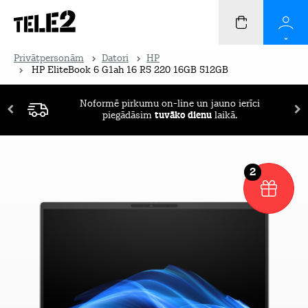
Privātpersonām
Datori
HP
HP EliteBook 6 G1ah 16 R5 220 16GB 512GB
Noformē pirkumu on-line un jauno ierīci
piegādāsim
tuvāko dienu
laikā.
2