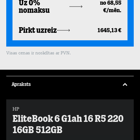
Uz 0%
no 68,55
nomaksu
€/mēn.
Pirkt uzreiz
1645,13 €
Visas cenas ir norādītas ar PVN.
Apraksts
HP
EliteBook 6 G1ah 16 R5 220
16GB 512GB