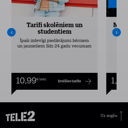
Tarifi skolēniem un
Mobi
studentiem
Pieejam
Īpaši izdevīgi piedāvājumi bērniem
un jauniešiem līdz 24 gadu vecumam
10,99
1,00
€/mēn.
Izvēlies tarifu
Uz augšu