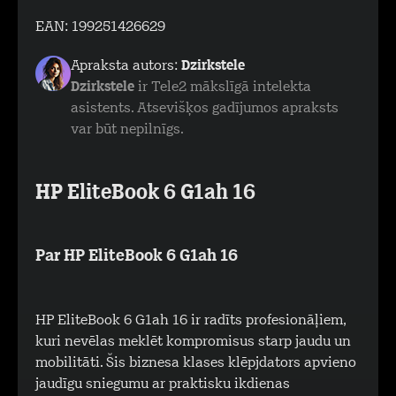
EAN:
199251426629
Apraksta autors:
Dzirkstele
Dzirkstele
ir Tele2 mākslīgā intelekta
asistents. Atsevišķos gadījumos apraksts
var būt nepilnīgs.
HP EliteBook 6 G1ah 16
Par HP EliteBook 6 G1ah 16
HP EliteBook 6 G1ah 16 ir radīts profesionāļiem,
kuri nevēlas meklēt kompromisus starp jaudu un
mobilitāti. Šis biznesa klases klēpjdators apvieno
jaudīgu sniegumu ar praktisku ikdienas