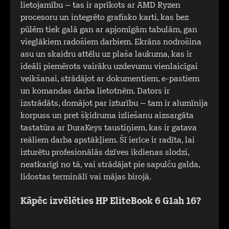
lietojamību – tas ir aprīkots ar AMD Ryzen
procesoru un integrēto grafisko karti, kas bez
pūlēm tiek galā gan ar apjomīgām tabulām, gan
vieglākiem radošiem darbiem. Ekrāns nodrošina
asu un skaidru attēlu uz plaša laukuma, kas ir
ideāli piemērots vairāku uzdevumu vienlaicīgai
veikšanai, strādājot ar dokumentiem, e-pastiem
un komandas darba lietotnēm. Dators ir
izstrādāts, domājot par izturību – tam ir alumīnija
korpuss un pret šķidruma izliešanu aizsargāta
tastatūra ar DuraKeys taustiņiem, kas ir gatava
reāliem darba apstākļiem. Šī ierīce ir radīta, lai
izturētu profesionālās dzīves ikdienas slodzi,
neatkarīgi no tā, vai strādājat pie sapulču galda,
lidostas terminālī vai mājas birojā.
Kāpēc izvēlēties HP EliteBook 6 G1ah 16?