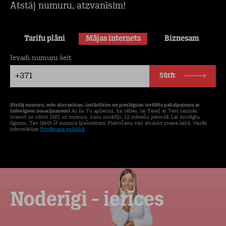
Atstāj numuru, atzvanīsim!
Tarifu plāni
Mājas internets
Biznesam
Ievadi numuru šeit
+371
Sūtīt
Atstāj numuru, mēs atzvanīsim, izstāstīsim un pieslēgsim izvēlēto pakalpojumu ar
izdevīgiem nosacījumiem!
Ar šo Tu apliecini, ka vēlies, lai Tele2 ar Tevi sazinās,
zvanot un sūtot SMS uz numuru, kuru norādīji, 12 mēnešu periodā. Lai noslēgtu
līgumu, Tev jābūt šī numura īpašniekam. Piekrišanu vari atsaukt zvana laikā. Vairāk
informācijas
Privātuma politikā
.
Noderīgi - ierīces