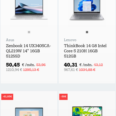
Asus
Lenovo
Zenbook 14 UX3405CA-
ThinkBook 14 G8 Intel
QL219W 14" 16GB
Core 5 210H 16GB
512SSD
512GB
50,45
40,31
€ /mēn.
53,96
€ /mēn.
43,12
1210,94 €
1295,13 €
967,61 €
1034,88 €
-61,05€
-50€