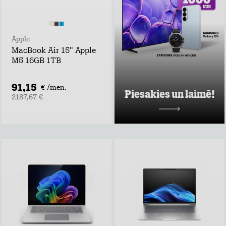
piedāvājumus pie
Tele2 un piedalies
vērtīgu baltvu
izlozē!
Apple
Uzzināt vairāk
MacBook Air 15" Apple
M5 16GB 1TB
91,15
€ /mēn.
Piesakies un laimē!
2187,67 €