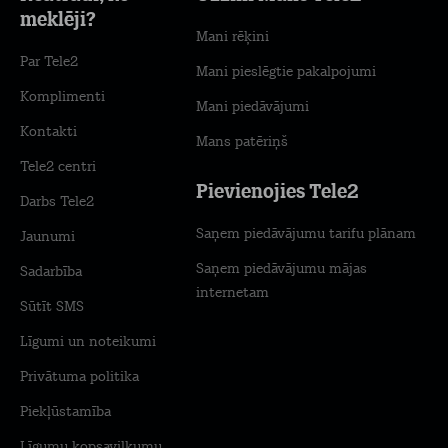
meklēji?
Mani rēķini
Par Tele2
Mani pieslēgtie pakalpojumi
Komplimenti
Mani piedāvājumi
Kontakti
Mans patēriņš
Tele2 centri
Pievienojies Tele2
Darbs Tele2
Saņem piedāvājumu tarifu plānam
Jaunumi
Saņem piedāvājumu mājas
Sadarbība
internetam
Sūtīt SMS
Līgumi un noteikumi
Privātuma politika
Piekļūstamība
Līgumu kopsavilkumu