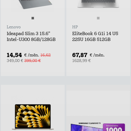
Lenovo
HP
Ideapad Slim 3 15.6"
EliteBook 6 G1i 14 U5
Intel-U300 8GB/128GB
225U 16GB 512GB
14,54
67,87
€ /mēn.
16,62
€ /mēn.
349,00 €
399,00 €
1628,99 €
Piesakies un
laimē!
Atstāj kontaktus,
uzzini labākos tarifu
plānu un mājas
interneta