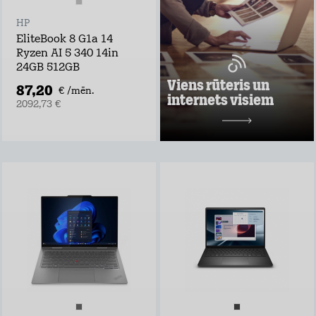
ņem rūteri līdzi un
lieto internetu
HP
visur
EliteBook 8 G1a 14
Pārbaudi, kas
Ryzen AI 5 340 14in
vislabāk der tavā
adresē un noformē
24GB 512GB
darījumu!
Viens rūteris un
87,20
€ /mēn.
internets visiem
Uzzināt vairāk
2092,73 €
10,98 €/mēn.