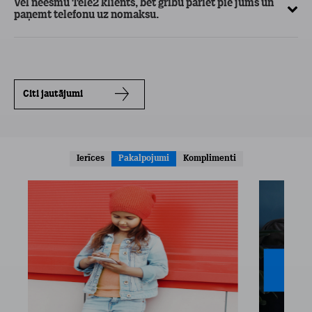
Vēl neesmu Tele2 klients, bet gribu pāriet pie jums un
paņemt telefonu uz nomaksu.
Citi jautājumi
Ierīces
Pakalpojumi
Komplimenti