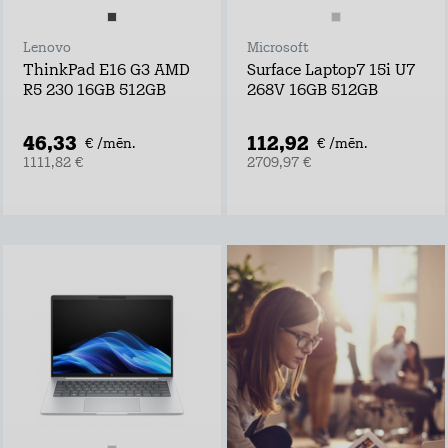
Lenovo
Microsoft
ThinkPad E16 G3 AMD
Surface Laptop7 15i U7
R5 230 16GB 512GB
268V 16GB 512GB
46,33
112,92
€ /mēn.
€ /mēn.
1111,82 €
2709,97 €
Viens rūteris un
internets visiem
Lieto rūteri visur,
kur rozete!
noformē
pieteikumu tepat
atvedīsim bez
maksas