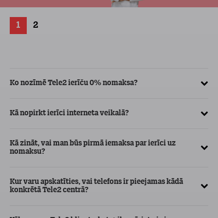
1
2
Ko nozīmē Tele2 ierīču 0% nomaksa?
Kā
ve
Kā nopirkt ierīci interneta veikalā?
Kā
ma
Kā zināt, vai man būs pirmā iemaksa par ierīci uz
nomaksu?
Kur varu apskatīties, vai telefons ir pieejamas kādā
konkrētā Tele2 centrā?