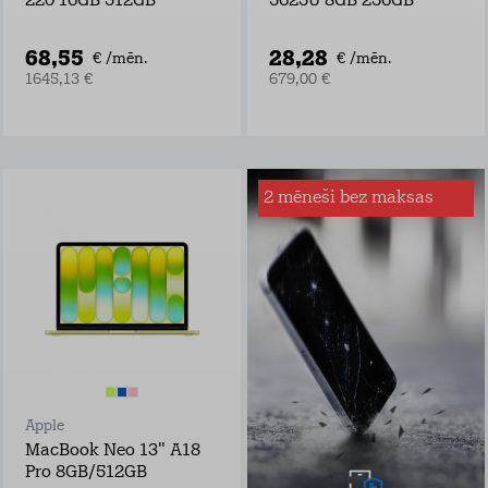
220 16GB 512GB
5625U 8GB 256GB
68,55
28,28
€ /mēn.
€ /mēn.
1645,13 €
679,00 €
2 mēneši bez maksas
Apdrošināšana
ierīcei
Tele2 ierīču
apdrošināšana
garantē pilnu
zaudējumu atmaksu
šādos gadījumos:
ekrāna, korpusa
vai jebkādi citi
bojājumi
Apple
šķidruma nodarīti
bojājumi
MacBook Neo 13" A18
zādzība vai
Pro 8GB/512GB