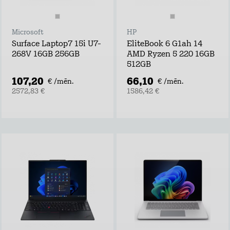
Microsoft
HP
Surface Laptop7 15i U7-
EliteBook 6 G1ah 14
268V 16GB 256GB
AMD Ryzen 5 220 16GB
512GB
107,20
66,10
€ /mēn.
€ /mēn.
2572,83 €
1586,42 €