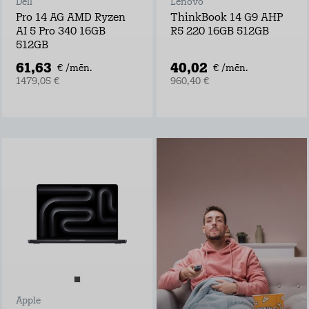
Dell
Lenovo
Pro 14 AG AMD Ryzen
ThinkBook 14 G9 AHP
AI 5 Pro 340 16GB
R5 220 16GB 512GB
512GB
61,63
40,02
€ /mēn.
€ /mēn.
1479,05 €
960,40 €
Go3 TV + Filmas ar
25% atlaidi
Negaidi pārraides
televīzijā, izrādes
laiks var sākties
tūlīt ar Go3 TV!
Go3 piedāvājumā:
Ekskluzīvs Go3
oriģinālsaturs
Latvijas saturs,
Apple
ārvalstu filmas un