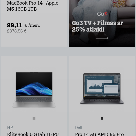
seriāli visai
MacBook Pro 14" Apple
ģimenei
M5 16GB 1TB
Vairāk nekā 30
vietējie un ārvalstu
Go3 TV + Filmas ar
TV kanāli
99,11
€ /mēn.
25% atlaidi
2378,56 €
Uzzināt vairāk
10,49 €/mēn.
HP
Dell
EliteBook 6 G1ah 16 R5
Pro 14 AG AMD R5 Pro