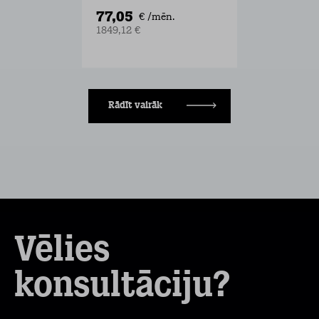
77,05
€ /mēn.
1849,12 €
Rādīt vairāk
Vēlies
konsultāciju?