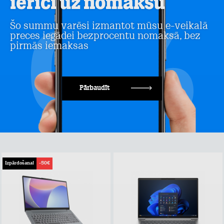
ierīci uz nomaksu
Šo summu varēsi izmantot mūsu e-veikalā
preces iegādei bezprocentu nomaksā, bez
pirmās iemaksas
Pārbaudīt
Izpārdošana!
-50€