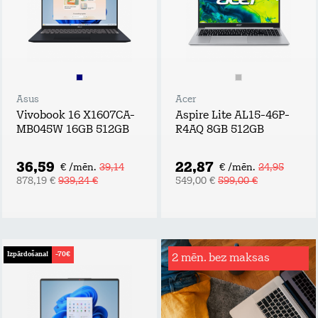
Asus
Acer
Vivobook 16 X1607CA-
Aspire Lite AL15-46P-
MB045W 16GB 512GB
R4AQ 8GB 512GB
36,59
22,87
€ /mēn.
39,14
€ /mēn.
24,95
878,19 €
939,24 €
549,00 €
599,00 €
Izpārdošana!
-70€
2 mēn. bez maksas
Rēķinu
apdrošināšana
Tavs atbalsta plecs