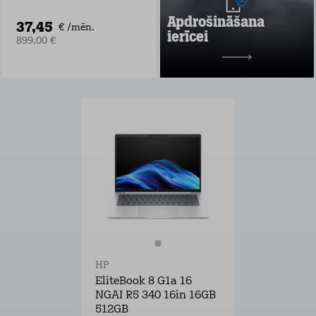
laupīšana
Apdrošināšana
37,45
Uzzināt vairāk
€ /mēn.
ierīcei
899,00 €
2 mēneši bez maksas
pēc tam
no 2,99 €/mēn.
HP
EliteBook 8 G1a 16
NGAI R5 340 16in 16GB
512GB