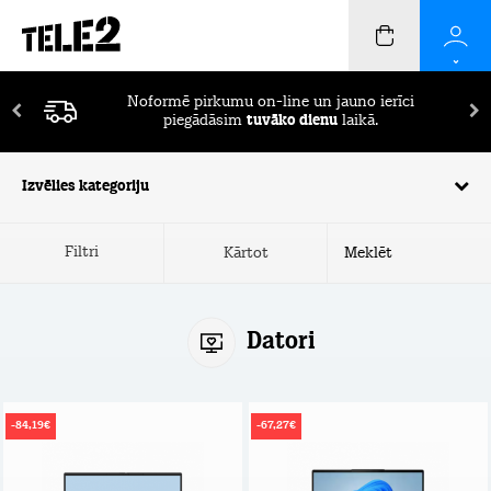
Pirmos 2 mēnešus ierīču apdrošināšana
BEZ
MAKSAS!
Izvēlies kategoriju
Filtri
Kārtot
Datori
-84,19€
-67,27€