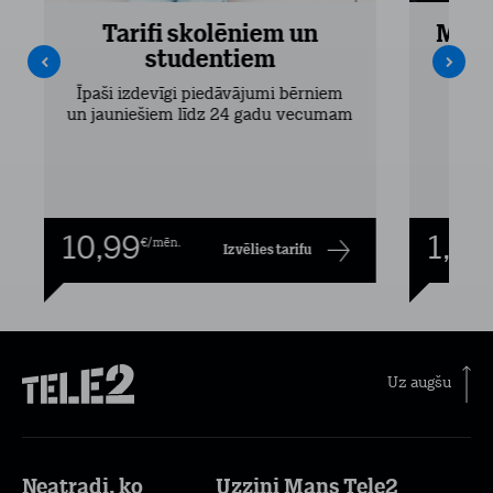
Tarifi skolēniem un
Mobi
studentiem
Pieejam
Īpaši izdevīgi piedāvājumi bērniem
un jauniešiem līdz 24 gadu vecumam
10,99
1,00
€/mēn.
Izvēlies tarifu
Uz augšu
Neatradi, ko
Uzzini Mans Tele2