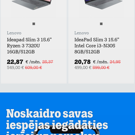
Lenovo
Lenovo
Ideapad Slim 3 15.6"
IdeaPad Slim 3 15.6"
Ryzen 3 7320U
Intel Core i3-N305
16GB/512GB
8GB/512GB
22,87
20,78
€ /mēn.
25,37
€ /mēn.
24,95
549,00 €
609,00 €
499,00 €
599,00 €
Noskaidro savas
iespējas iegādāties