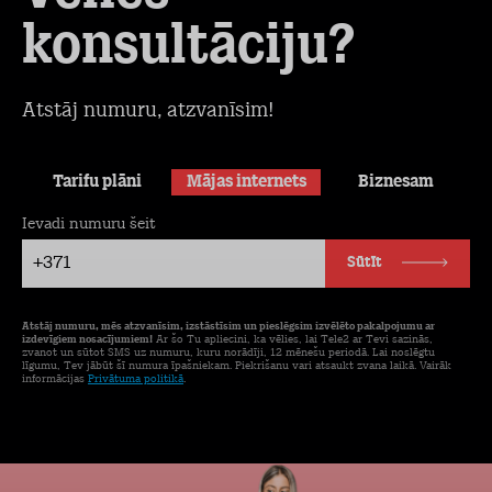
konsultāciju?
Atstāj numuru, atzvanīsim!
Tarifu plāni
Mājas internets
Biznesam
Ievadi numuru šeit
+371
Sūtīt
Atstāj numuru, mēs atzvanīsim, izstāstīsim un pieslēgsim izvēlēto pakalpojumu ar
izdevīgiem nosacījumiem!
Ar šo Tu apliecini, ka vēlies, lai Tele2 ar Tevi sazinās,
zvanot un sūtot SMS uz numuru, kuru norādīji, 12 mēnešu periodā. Lai noslēgtu
līgumu, Tev jābūt šī numura īpašniekam. Piekrišanu vari atsaukt zvana laikā. Vairāk
informācijas
Privātuma politikā
.