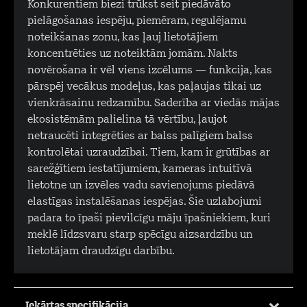
Konkurentiem bieži trūkst šeit piedāvāto
pielāgošanas iespēju, piemēram, regulējamu
noteikšanas zonu, kas ļauj lietotājiem
koncentrēties uz noteiktām jomām. Nakts
novērošana ir vēl viens izcēlums — funkcija, kas
pārspēj vecākus modeļus, kas paļaujas tikai uz
vienkrāsainu redzamību. Saderība ar viedās mājas
ekosistēmām palielina tā vērtību, ļaujot
netraucēti integrēties ar balss palīgiem balss
kontrolētai uzraudzībai. Tiem, kam ir grūtības ar
sarežģītiem iestatījumiem, kameras intuitīvā
lietotne un izvēles vadu savienojums piedāvā
elastīgas instalēšanas iespējas. Šie uzlabojumi
padara to īpaši pievilcīgu māju īpašniekiem, kuri
meklē līdzsvaru starp spēcīgu aizsardzību un
lietotājam draudzīgu darbību.
Iekārtas specifikācija