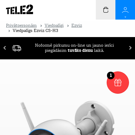
Privātpersonām
Viedpalīgi
Ezviz
Viedpalīgs Ezviz CS-H3
Noformē pirkumu on-line un jauno ierīci
piegādāsim
tuvāko dienu
laikā.
1