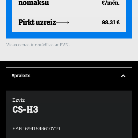
nomaksu
€/mēn.
Pirkt uzreiz
98,31 €
Visas cenas ir norādītas ar PVN.
Apraksts
Ezviz
CS-H3
EAN:
6941545610719