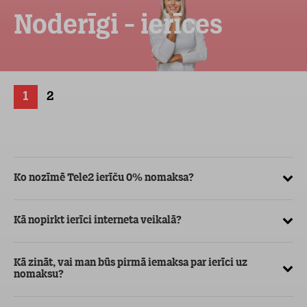
Noderīgi - ierīces
1
2
Ko nozīmē Tele2 ierīču 0% nomaksa?
Kā
ve
Kā nopirkt ierīci interneta veikalā?
Kā
ma
Kā zināt, vai man būs pirmā iemaksa par ierīci uz
nomaksu?