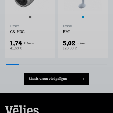
Ezviz
Ezviz
CS-H3C
BM1
1,74
5,02
€ /mēn.
€ /mēn.
41,65 €
120,55 €
Skatīt visus viedpalīgus
Vēlies