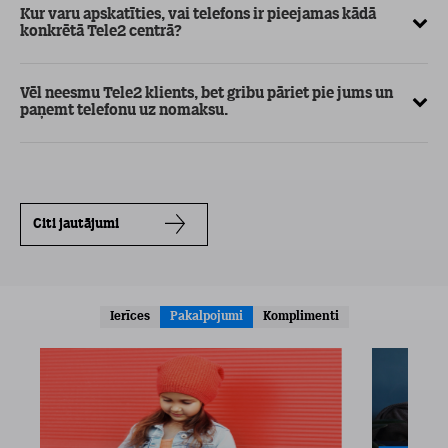
Kur varu apskatīties, vai telefons ir pieejamas kādā
konkrētā Tele2 centrā?
Vēl neesmu Tele2 klients, bet gribu pāriet pie jums un
paņemt telefonu uz nomaksu.
Citi jautājumi
Ierīces
Pakalpojumi
Komplimenti