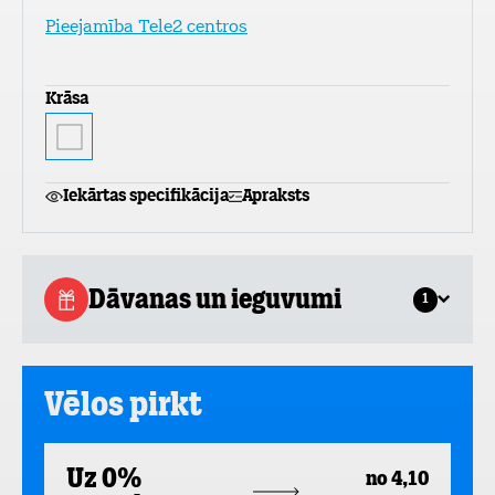
Pieejamība Tele2 centros
Krāsa
Iekārtas specifikācija
Apraksts
Dāvanas un ieguvumi
1
Vēlos pirkt
Uz 0%
no 4,10