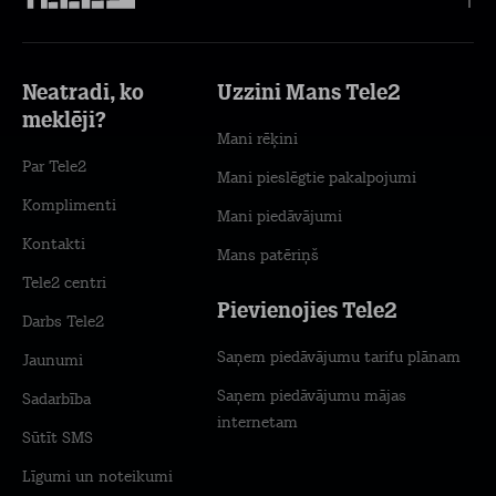
Neatradi, ko
Uzzini Mans Tele2
meklēji?
Mani rēķini
Par Tele2
Mani pieslēgtie pakalpojumi
Komplimenti
Mani piedāvājumi
Kontakti
Mans patēriņš
Tele2 centri
Pievienojies Tele2
Darbs Tele2
Saņem piedāvājumu tarifu plānam
Jaunumi
Saņem piedāvājumu mājas
Sadarbība
internetam
Sūtīt SMS
Līgumi un noteikumi