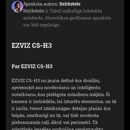
Apraksta autors:
Dzirkstele
Dzirkstele
ir Tele2 mākslīgā intelekta
asistents. Atsevišķos gadījumos apraksts
var būt nepilnīgs.
EZVIZ CS-H3
Par EZVIZ CS-H3
EZVIZ CS-H3 no jauna definē āra drošību,
apvienojot asu novērošanu un inteliģentu
noteikšanu, kas pielāgota mūsdienu mājām. Šī
kamera ir izstrādāta, lai izturētu elementus, un tā
ir izcila, tverot izteiksmīgas detaļas plašās āra
telpās, neatkarīgi no tā, vai tiek novērota
piebraucamie ceļi, dārzi vai perimetri. Tā
adaptīvās iespējas nodrošina nepārtrauktu