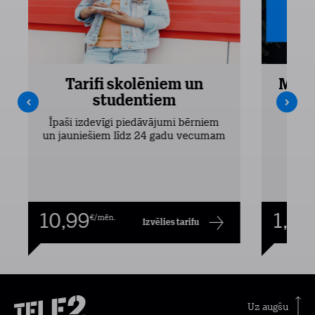
Tarifi skolēniem un
Mobi
studentiem
Pieejam
Īpaši izdevīgi piedāvājumi bērniem
un jauniešiem līdz 24 gadu vecumam
10,99
1,00
€/mēn.
Izvēlies tarifu
Uz augšu