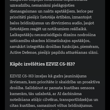
uzraudzību, nemanāmi pielāgojoties
dienasgaismas un nakts apstākļiem. Ierīce par
prioritāti piešķir lietotāja ērtībām, izmantojot
balss brīdinājumus un divvirzienu audio, ļaujot
lietotājiem reaģēt uz notikumiem reāllaikā.
Laikapstākļu necaurlaidīgais dizains nodrošina
uzticamību skarbos klimatiskajos apstākļos,
savukārt integrētās drošības funkcijas, piemēram,
Active Defense, piešķir papildu atturēšanas slāni.
Kāpēc izvēlēties EZVIZ CS-H3?
EZVIZ CS-H3 izceļas kā gudrs jauninājums
ikvienam, kam prioritāte ir skaidrība un proaktīva
drošība. Salīdzinot ar pamata kustības sensora
kamerām, tās uzlabotā, ar AI darbināma
noteikšana atšķir cilvēkus, transportlīdzekļus un
citas kustības, samazinot viltus brīdinājumus.