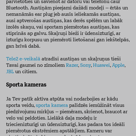
pārvietoties un savienot ar datoru vai telefonu caur
Bluetooth. Austiņām pieejami dažādi modeļi – ērtās un
nemanāmās ear plug jeb ausīs ieliekamās austiņas,
ausi aptverošas austiņas, kas derēs spēlēm un labāk
izolēs skaņu, vai sportam piemērotas austiņas, kas
stiprinās ap galvu. Skaļruņi bieži ir ūdensizturīgi, ar
izturīgu korpusu un piemēroti lietošanai gan iekštelpās,
gan brīvā dabā.
Tele2 e-veikalā
atradīsi austiņas un skaļruņus tieši
Tavai gaumei no zīmoliem
Razer
,
Sony
,
Huawei
,
Apple
,
JBL
un citiem.
Sporta kameras
Ja Tev patīk aktīva atpūta vai nodarbojies ar kādu
sporta veidu,
sporta kamera
palīdzēs iemūžināt visus
piedzīvojumu mirkļus – piemēram, skrienot, braucot ar
velo vai peldoties. Lielākā daļa modeļu ir
triecienizturīgi un ūdensizturīgi, kas padara tos ideāli
piemērotus ekstrēmiem apstākļiem. Kameru var