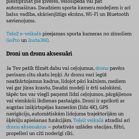
piestiprināt pie ķiveres, velosipēda vai pat
automašīnas. Daudziem sporta kameru modeļiem ir arī
balss vadība, skārienjūtīgs ekrāns, Wi-Fi un Bluetooth
savienojums.
Tele2 e-veikalā
pieejamas sporta kameras no zīmoliem
GoPro
un
Insta360
.
Droni un dronu aksesuāri
Ja Tev patīk filmēt dabu vai ceļojumus,
drons
pavērs
pavisam citu skatu leņķi. Ar dronu vari iegūt
neatkārtojamus kadrus, lidojot pāri kalniem, mežiem
vai gar jūras krastu. Daudzi modeļi ir ērti salokāmi,
tāpēc tos var viegli paņemt līdzi ceļojumos, pārgājienos
vai vienkārši ikdienas pastaigās. Droni ir aprīkoti ar
augstas izšķirtspējas kamerām (līdz 4K), GPS
navigāciju, automātiskām lidojuma trajektorijām un
šķēršļu apiešanas funkcijām.
Tele2 veikalā
atradīsi arī
dronu aksesuārus
– potatīvās uzlādes stacijas, filtri,
propelleri un citi noderīgi rīki.