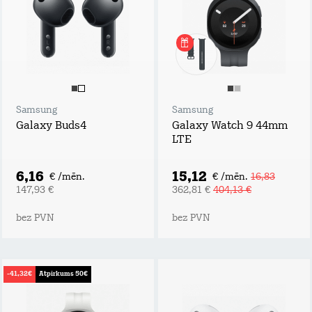
Samsung
Samsung
Galaxy Buds4
Galaxy Watch 9 44mm
LTE
6,16
15,12
€ /mēn.
€ /mēn.
16,83
147,93 €
362,81 €
404,13 €
bez PVN
bez PVN
-41,32€
Atpirkums 50€