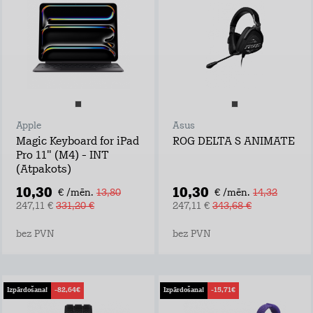
Apple
Asus
Magic Keyboard for iPad
ROG DELTA S ANIMATE
Pro 11" (M4) - INT
(Atpakots)
10,30
10,30
€ /mēn.
13,80
€ /mēn.
14,32
247,11 €
331,20 €
247,11 €
343,68 €
bez PVN
bez PVN
Izpārdošana!
-82,64€
Izpārdošana!
-15,71€