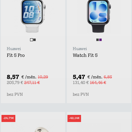
Huawei
Huawei
Fit 5 Pro
Watch Fit 5
8,57
5,47
€ /mēn.
10,29
€ /mēn.
6,85
205,79 €
247,11 €
131,40 €
164,46 €
bez PVN
bez PVN
-24,79€
-42,14€