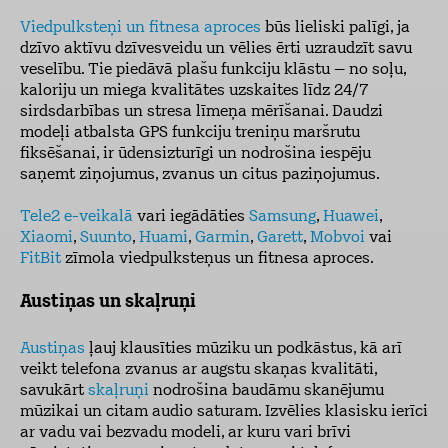
Viedpulksteņi un fitnesa aproces
būs lieliski palīgi, ja
dzīvo aktīvu dzīvesveidu un vēlies ērti uzraudzīt savu
veselību. Tie piedāvā plašu funkciju klāstu – no soļu,
kaloriju un miega kvalitātes uzskaites līdz 24/7
sirdsdarbības un stresa līmeņa mērīšanai. Daudzi
modeļi atbalsta GPS funkciju treniņu maršrutu
fiksēšanai, ir ūdensizturīgi un nodrošina iespēju
saņemt ziņojumus, zvanus un citus paziņojumus.
Tele2 e-veikalā
vari iegādāties
Samsung
,
Huawei
,
Xiaomi
,
Suunto
,
Huami
,
Garmin
,
Garett
,
Mobvoi
vai
FitBit
zīmola viedpulksteņus un fitnesa aproces.
Austiņas un skaļruņi
Austiņas
ļauj klausīties mūziku un podkāstus, kā arī
veikt telefona zvanus ar augstu skaņas kvalitāti,
savukārt
skaļruņi
nodrošina baudāmu skanējumu
mūzikai un citam audio saturam. Izvēlies klasisku ierīci
ar vadu vai bezvadu modeli, ar kuru vari brīvi