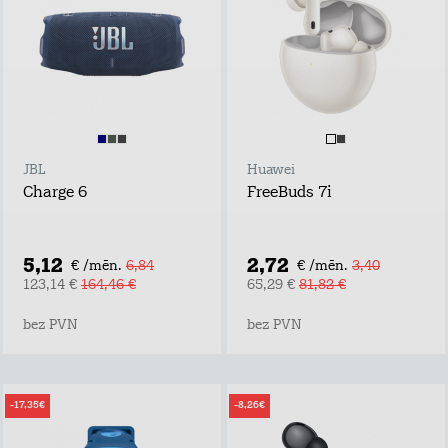
JBL
Huawei
Charge 6
FreeBuds 7i
5,12
2,72
€ /mēn.
6,84
€ /mēn.
3,40
123,14 €
164,46 €
65,29 €
81,82 €
bez PVN
bez PVN
-17,35€
-8,26€