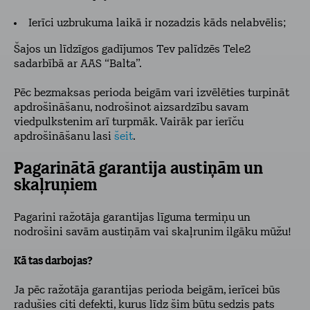
Ierīci uzbrukuma laikā ir nozadzis kāds nelabvēlis;
Šajos un līdzīgos gadījumos Tev palīdzēs Tele2
sadarbībā ar AAS “Balta”.
Pēc bezmaksas perioda beigām vari izvēlēties turpināt
apdrošināšanu, nodrošinot aizsardzību savam
viedpulkstenim arī turpmāk. Vairāk par ierīču
apdrošināšanu lasi
šeit
.
Pagarinātā garantija austiņām un
skaļruņiem
Pagarini ražotāja garantijas līguma termiņu un
nodrošini savām austiņām vai skaļrunim ilgāku mūžu!
Kā tas darbojas?
Ja pēc ražotāja garantijas perioda beigām, ierīcei būs
radušies citi defekti, kurus līdz šim būtu sedzis pats