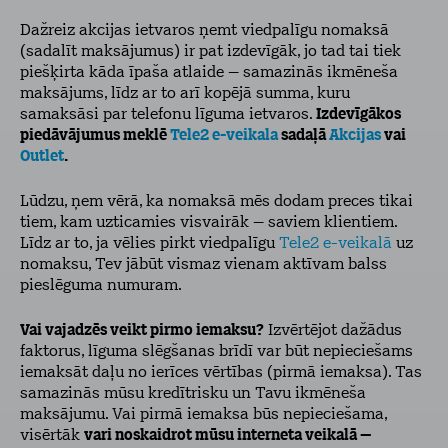
Dažreiz akcijas ietvaros ņemt viedpalīgu nomaksā
(sadalīt maksājumus) ir pat izdevīgāk, jo tad tai tiek
piešķirta kāda īpaša atlaide – samazinās ikmēneša
maksājums, līdz ar to arī kopējā summa, kuru
samaksāsi par telefonu līguma ietvaros.
Izdevīgākos
piedāvājumus meklē
Tele2 e-veikala
sadaļā
Akcijas
vai
Outlet
.
Lūdzu, ņem vērā, ka nomaksā mēs dodam preces tikai
tiem, kam uzticamies visvairāk – saviem klientiem.
Līdz ar to, ja vēlies pirkt viedpalīgu
Tele2 e-veikalā
uz
nomaksu, Tev jābūt vismaz vienam aktīvam balss
pieslēguma numuram.
Vai vajadzēs veikt pirmo iemaksu?
Izvērtējot dažādus
faktorus, līguma slēgšanas brīdī var būt nepieciešams
iemaksāt daļu no ierīces vērtības (pirmā iemaksa). Tas
samazinās mūsu kredītrisku un Tavu ikmēneša
maksājumu. Vai pirmā iemaksa būs nepieciešama,
visērtāk
vari noskaidrot mūsu interneta veikalā –