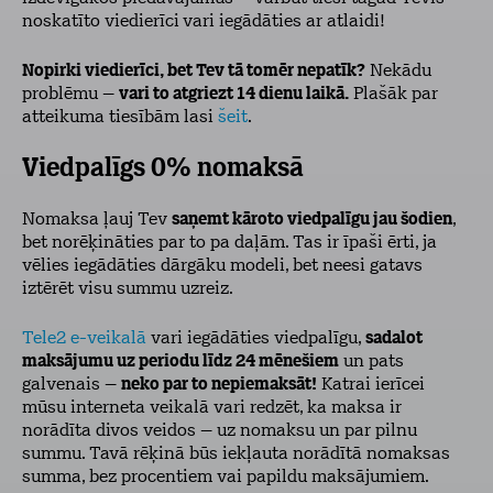
noskatīto viedierīci
vari iegādāties ar atlaidi!
Nopirki viedierīci, bet Tev tā tomēr nepatīk?
Nekādu
problēmu –
vari to atgriezt 14 dienu laikā.
Plašāk par
atteikuma tiesībām lasi
šeit
.
Viedpalīgs 0% nomaksā
Nomaksa ļauj Tev
saņemt kāroto viedpalīgu jau šodien
,
bet norēķināties par to pa daļām. Tas ir īpaši ērti, ja
vēlies iegādāties dārgāku modeli, bet neesi gatavs
iztērēt visu summu uzreiz.
Tele2 e-veikalā
vari iegādāties viedpalīgu,
sadalot
maksājumu uz periodu līdz 24 mēnešiem
un pats
galvenais –
neko par to nepiemaksāt!
Katrai ierīcei
mūsu interneta veikalā vari redzēt, ka maksa ir
norādīta divos veidos – uz nomaksu un par pilnu
summu. Tavā rēķinā būs iekļauta norādītā nomaksas
summa, bez procentiem vai papildu maksājumiem.