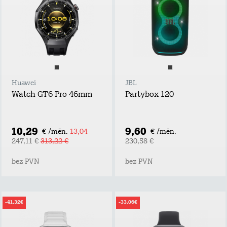
Huawei
JBL
Watch GT6 Pro 46mm
Partybox 120
10,29
9,60
€ /mēn.
13,04
€ /mēn.
247,11 €
313,22 €
230,58 €
bez PVN
bez PVN
-41,32€
-33,06€