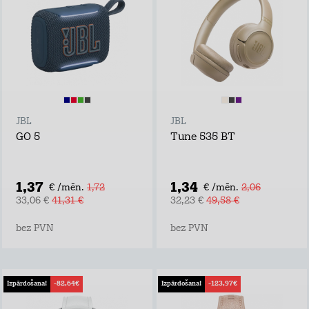
JBL
JBL
GO 5
Tune 535 BT
1,37
1,34
€ /mēn.
1,72
€ /mēn.
2,06
33,06 €
41,31 €
32,23 €
49,58 €
bez PVN
bez PVN
Izpārdošana!
-82,64€
Izpārdošana!
-123,97€