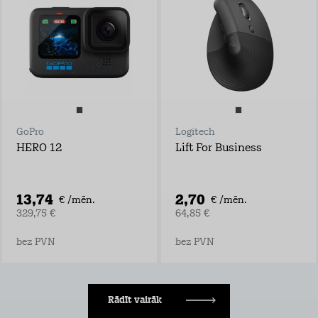
GoPro
Logitech
HERO 12
Lift For Business
13,74
2,70
€ /mēn.
€ /mēn.
329,75 €
64,85 €
bez PVN
bez PVN
Rādīt vairāk