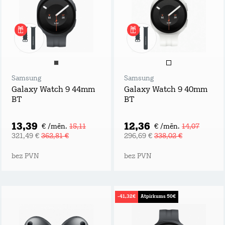
Samsung
Samsung
Galaxy Watch 9 44mm
Galaxy Watch 9 40mm
BT
BT
13,39
12,36
€ /mēn.
15,11
€ /mēn.
14,07
321,49 €
362,81 €
296,69 €
338,02 €
bez PVN
bez PVN
-41,32€
Atpirkums 50€