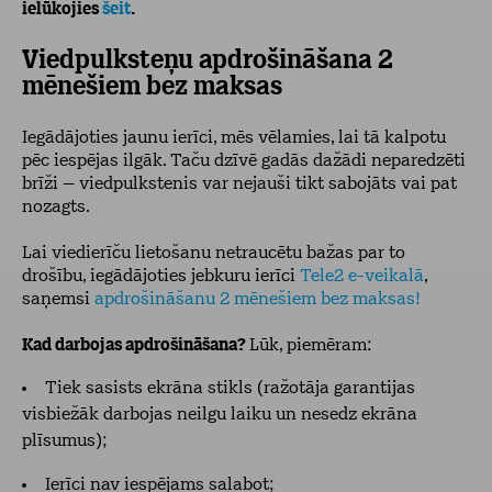
ielūkojies
šeit
.
Viedpulksteņu apdrošināšana 2
mēnešiem bez maksas
Iegādājoties jaunu ierīci, mēs vēlamies, lai tā kalpotu
pēc iespējas ilgāk. Taču dzīvē gadās dažādi neparedzēti
brīži – viedpulkstenis var nejauši tikt sabojāts vai pat
nozagts.
Lai viedierīču lietošanu netraucētu bažas par to
drošību, iegādājoties jebkuru ierīci
Tele2 e-veikalā
,
saņemsi
apdrošināšanu 2 mēnešiem bez maksas!
Kad darbojas apdrošināšana?
Lūk, piemēram:
Tiek sasists ekrāna stikls (ražotāja garantijas
visbiežāk darbojas neilgu laiku un nesedz ekrāna
plīsumus);
Ierīci nav iespējams salabot;