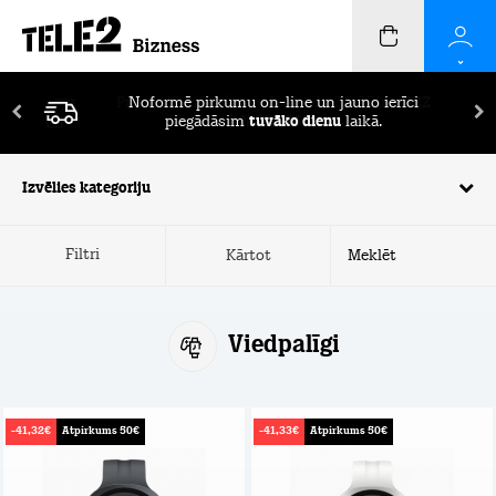
Pirmos 2 mēnešus ierīču apdrošināšana
BEZ
MAKSAS!
Izvēlies kategoriju
Filtri
Kārtot
Viedpalīgi
-41,32€
Atpirkums 50€
-41,33€
Atpirkums 50€