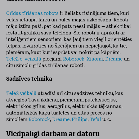
Grīdas tīrīšanas robots
ir lielisks risinājums tiem, kuri
vēlas ietaupīt laiku un pūles mājas uzkopšanā. Roboti
māju iztīra paši, pat kad pats neesi mājās – atliek tikai
iestatīt grafiku savā telefonā. Šie roboti ir aprīkoti ar
inteliģentiem sensoriem, kas ļauj tiem viegli orientēties
telpās, izvairoties no šķēršļiem un nepieļaujot, ka tie,
piemēram, kaut kur iesprūst vai nokrīt pa kāpnēm.
Tele2 e-veikalā
pieejami
Roborock
,
Xiaomi
,
Dreame
un
citu zīmolu grīdas tīrīšanas roboti.
Sadzīves tehnika
Tele2 veikalā
atradīsi arī citu sadzīves tehniku, kas
atvieglos Tavu ikdienu, piemēram, putekļsūcējus,
elektriskos grilus, aerogrilus, elektriskās tējkannas,
automātiskās kaķu tualetes un citas preces no
zīmoliem
Roborock
,
Dreame
,
Philips
,
Tefal
u. c.
Viedpalīgi darbam ar datoru