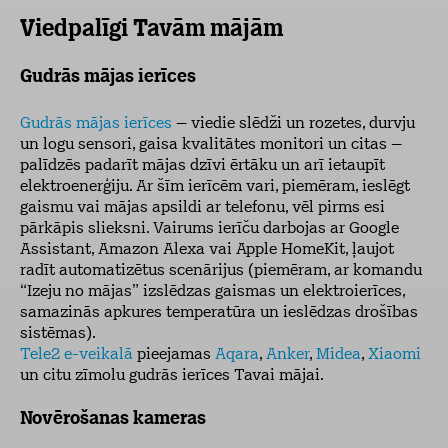
Viedpalīgi Tavām mājām
Gudrās mājas ierīces
Gudrās mājas ierīces
– viedie slēdži un rozetes, durvju
un logu sensori, gaisa kvalitātes monitori un citas –
palīdzēs padarīt mājas dzīvi ērtāku un arī ietaupīt
elektroenerģiju. Ar šīm ierīcēm vari, piemēram, ieslēgt
gaismu vai mājas apsildi ar telefonu, vēl pirms esi
pārkāpis slieksni. Vairums ierīču darbojas ar Google
Assistant, Amazon Alexa vai Apple HomeKit, ļaujot
radīt automatizētus scenārijus (piemēram, ar komandu
“Izeju no mājas” izslēdzas gaismas un elektroierīces,
samazinās apkures temperatūra un ieslēdzas drošības
sistēmas).
Tele2 e-veikalā
pieejamas
Aqara
,
Anker
,
Midea
,
Xiaomi
un citu zīmolu gudrās ierīces Tavai mājai.
Novērošanas kameras