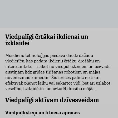
Viedpalīgi ērtākai ikdienai un
izklaidei
Mūsdienu tehnoloģijas piedāvā daudz dažādu
viedierīču, kas padara ikdienu ērtāku, drošāku un
interesantāku – sākot no viedpulksteņiem un bezvadu
austiņām līdz grīdas tīrīšanas robotiem un mājas
novērošanas kamerām. Šīs ierīces palīdz ne tikai
efektīvāk plānot laiku vai sakārtot vidi, bet arī uzlabot
veselību, izklaidēties un uzturēt drošību mājās.
Viedpalīgi aktīvam dzīvesveidam
Viedpulksteņi un fitnesa aproces