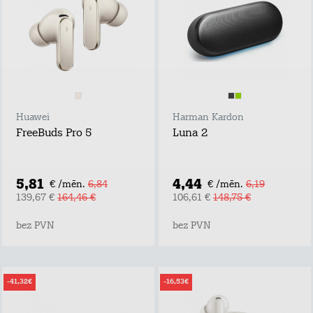
Huawei
Harman Kardon
FreeBuds Pro 5
Luna 2
5,81
4,44
€ /mēn.
6,84
€ /mēn.
6,19
139,67 €
164,46 €
106,61 €
148,75 €
bez PVN
bez PVN
-41,32€
-16,53€