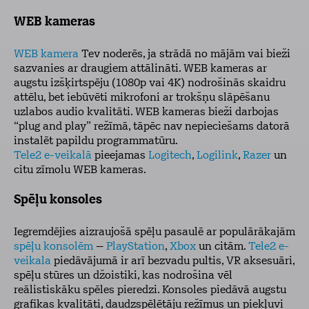
WEB kameras
WEB kamera
Tev noderēs, ja strādā no mājām vai bieži
sazvanies ar draugiem attālināti. WEB kameras ar
augstu izšķirtspēju (1080p vai 4K) nodrošinās skaidru
attēlu, bet iebūvēti mikrofoni ar trokšņu slāpēšanu
uzlabos audio kvalitāti. WEB kameras bieži darbojas
“plug and play” režīmā, tāpēc nav nepieciešams datorā
instalēt papildu programmatūru.
Tele2 e-veikalā
pieejamas
Logitech
,
Logilink
,
Razer
un
citu zīmolu WEB kameras.
Spēļu konsoles
Iegremdējies aizraujošā spēļu pasaulē ar populārākajām
spēļu konsolēm
–
PlayStation
,
Xbox
un citām.
Tele2 e-
veikala
piedāvājumā ir arī bezvadu pultis, VR aksesuāri,
spēļu stūres un džoistiki, kas nodrošina vēl
reālistiskāku spēles pieredzi. Konsoles piedāvā augstu
grafikas kvalitāti, daudzspēlētāju režīmus un piekļuvi