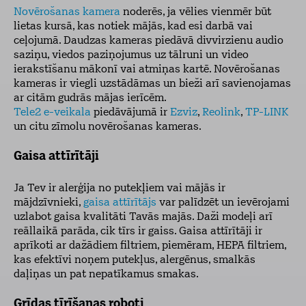
Novērošanas kamera
noderēs, ja vēlies vienmēr būt
lietas kursā, kas notiek mājās, kad esi darbā vai
ceļojumā. Daudzas kameras piedāvā divvirzienu audio
saziņu, viedos paziņojumus uz tālruni un video
ierakstīšanu mākonī vai atmiņas kartē. Novērošanas
kameras ir viegli uzstādāmas un bieži arī savienojamas
ar citām gudrās mājas ierīcēm.
Tele2 e-veikala
piedāvājumā ir
Ezviz
,
Reolink
,
TP-LINK
un citu zīmolu novērošanas kameras.
Gaisa attīrītāji
Ja Tev ir alerģija no putekļiem vai mājās ir
mājdzīvnieki,
gaisa attīrītājs
var palīdzēt un ievērojami
uzlabot gaisa kvalitāti Tavās majās. Daži modeļi arī
reāllaikā parāda, cik tīrs ir gaiss. Gaisa attīrītāji ir
aprīkoti ar dažādiem filtriem, piemēram, HEPA filtriem,
kas efektīvi noņem putekļus, alergēnus, smalkās
daļiņas un pat nepatīkamus smakas.
Grīdas tīrīšanas roboti