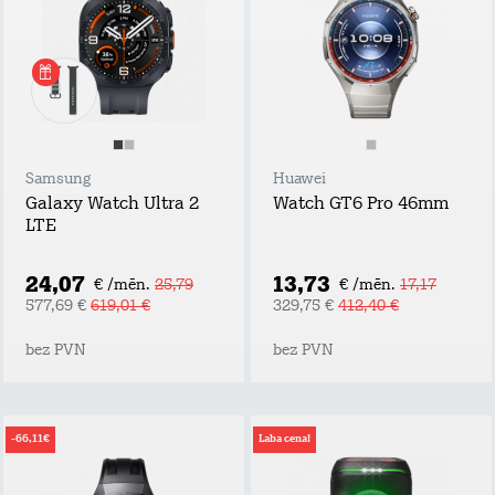
Samsung
Huawei
Galaxy Watch Ultra 2
Watch GT6 Pro 46mm
LTE
24,07
13,73
€ /mēn.
25,79
€ /mēn.
17,17
577,69 €
619,01 €
329,75 €
412,40 €
bez PVN
bez PVN
-66,11€
Laba cena!