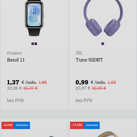
Huawei
JBL
Band 11
Tune 520BT
1,37
0,99
€ /mēn.
1,88
€ /mēn.
1,68
33,06 €
45,37 €
23,97 €
40,50 €
bez PVN
bez PVN
-8,25€
Jaunums
-17,35€
Jaunums