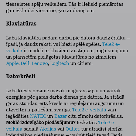
tiešsaistes spēļu veikaliem. Tās ir lieliski piemērotas
gan izklaidei vienatnē, gan ar draugiem.
Klaviatūras
Laba klaviatūra padara darbu pie datora daudz ērtāku –
īpaši, ja daudz raksti vai bieži spēlē spēles.
Tele2 e-
veikalā
ir modeļi ar klusiem taustiņiem, apgaismojumu
un planšetēm pielāgotas klaviatūras no zīmoliem
Apple
,
Dell
,
Lenovo
,
Logitech
un citiem.
Datorkrēsli
Labs krēsls nozīmē mazāk muguras sāpju un vairāk
enerģijas pēc garas darba dienas pie datora. Ja strādā
garas stundas, ērts krēsls ar regulējamu augstumu un
atzveltni ir patiešām svarīgs.
Tele2 e-veikalā
vari
iegādāties
NATEC
un
Razer
citu zīmolu datorkrēslus.
Meklē izdevīgāko piedāvājumu?
Ieskaties
Tele2 e-
veikala
sadaļā
Akcijas
vai
Outlet
, tur atradīsi šībrīža
izdevīgākos piedāvājumus – varbūt tieši tagad Tevis