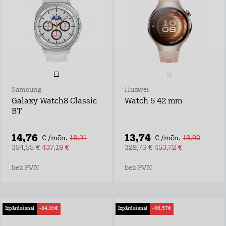
Samsung
Huawei
Galaxy Watch8 Classic
Watch 5 42 mm
BT
14,76
13,74
€ /mēn.
18,21
€ /mēn.
18,90
354,55 €
437,19 €
329,75 €
453,72 €
bez PVN
bez PVN
Izpārdošana!
-84,09€
Izpārdošana!
-96,57€