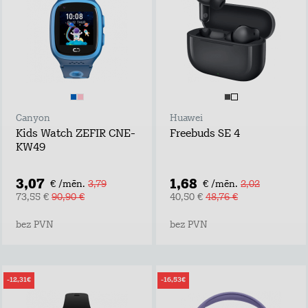
Canyon
Huawei
Kids Watch ZEFIR CNE-
Freebuds SE 4
KW49
3,07
1,68
€ /mēn.
3,79
€ /mēn.
2,02
73,55 €
90,90 €
40,50 €
48,76 €
bez PVN
bez PVN
-12,31€
-16,53€