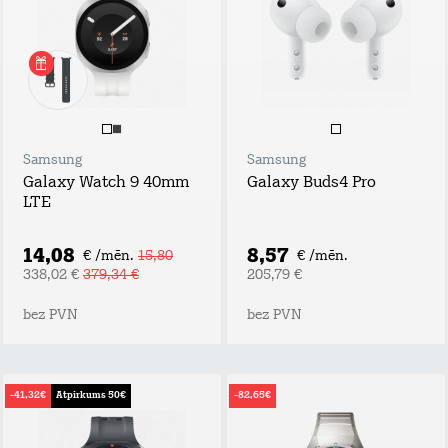
Samsung
Samsung
Galaxy Watch 9 40mm
Galaxy Buds4 Pro
LTE
14,08
8,57
€ /mēn.
15,80
€ /mēn.
338,02 €
379,34 €
205,79 €
bez PVN
bez PVN
-41,32€
Atpirkums 50€
-82,65€