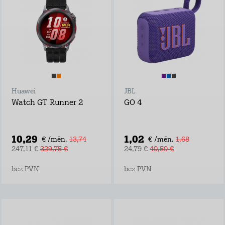
Huawei
JBL
Watch GT Runner 2
GO 4
10,29
1,02
€ /mēn.
13,74
€ /mēn.
1,68
247,11 €
329,75 €
24,79 €
40,50 €
bez PVN
bez PVN