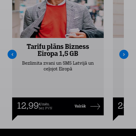
Tarifu plāns Bizness
Ta
Eiropa 1,5 GB
Bezlimita zvani un SMS Latvijā un
Bezli
ceļojot Eiropā
12,99
25,9
€/mēn.
Vairāk
bez PVN