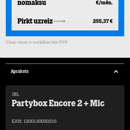
nomaksu
€/mēn.
Pirkt uzreiz
255,37 €
Visas cenas ir norādītas bez PVN
Apraksts
JBL
Partybox Encore 2 + Mic
EAN:
1200130020216