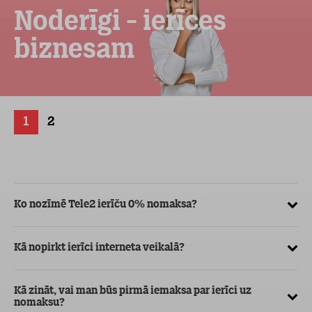
Noderīgi - ierīces
biznesam
1
2
Ko nozīmē Tele2 ierīču 0% nomaksa?
Kā
ve
Kā nopirkt ierīci interneta veikalā?
Kā
ma
Kā zināt, vai man būs pirmā iemaksa par ierīci uz
nomaksu?