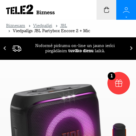
Biznesam
Viedpalīgi
JBL
Viedpalīgs JBL Partybox Encore 2 + Mic
Noformē pirkumu on-line un jauno ierīci
piegādāsim
tuvāko dienu
laikā.
1