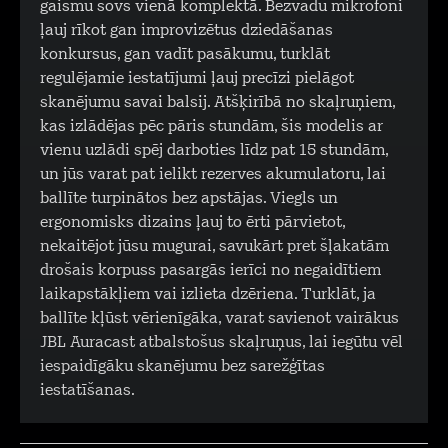
gaismu šovs vienā komplektā. Bezvadu mikrofoni
ļauj rīkot gan improvizētus dziedāšanas
konkursus, gan vadīt pasākumu, turklāt
regulējamie iestatījumi ļauj precīzi pielāgot
skanējumu savai balsij. Atšķirībā no skaļruņiem,
kas izlādējas pēc pāris stundām, šis modelis ar
vienu uzlādi spēj darboties līdz pat 15 stundām,
un jūs varat pat ielikt rezerves akumulatoru, lai
ballīte turpinātos bez apstājas. Viegls un
ergonomisks dizains ļauj to ērti pārvietot,
nekaitējot jūsu mugurai, savukārt pret šļakatām
drošais korpuss pasargās ierīci no negaidītiem
laikapstākļiem vai izlieta dzēriena. Turklāt, ja
ballīte kļūst vērienīgāka, varat savienot vairākus
JBL Auracast atbalstošus skaļruņus, lai iegūtu vēl
iespaidīgāku skanējumu bez sarežģītas
iestatīšanas.