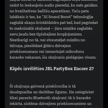
radot to ieskaujošo audio pieredzi, ko mēs gaidām
no kvalitatīvas ballīšu aparatūras. Taču pats
labākais ir tas, ka "AI Sound Boost" tehnoloģija
saglabā skaņu kristāldzidru pat tad, kad pagriežat
to maksimālā skaļumā – jūsu mūzika saglabās
savu jaudu bez tipiskajiem kropļojumiem.
Neatkarīgi no tā, vai straumējat mūziku no
tālruņa, pieslēdzat ģitāru dzīvajam
priekšnesumam vai izmantojat mikrofonu
karaoke vakaram, šis skaļrunis pielāgojas visam.
Kāpēc izvēlēties JBL PartyBox Encore 2?
Šī skaļruņa galvenā priekšrocība ir tā
daudzpusība un darbības ilgums. Jūs neiegūstat
tikai parastu Bluetooth skaļruni; tā ir karaoke
iekārta, sistēma dzīvajiem priekšnesumiem un