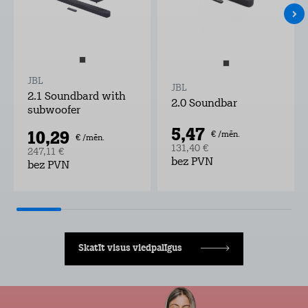
JBL
JBL
2.1 Soundbard with
2.0 Soundbar
subwoofer
5,47
10,29
€ /mēn.
€ /mēn.
131,40 €
247,11 €
bez PVN
bez PVN
Skatīt visus viedpalīgus