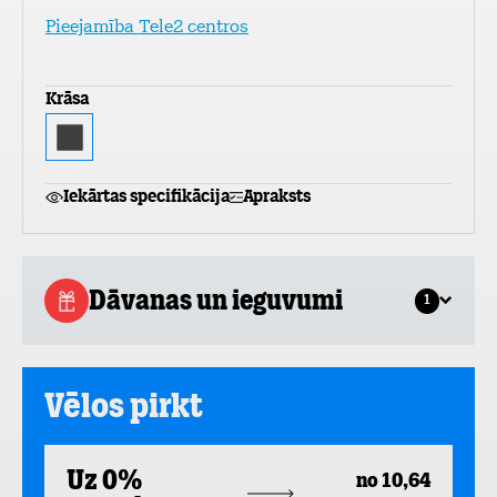
Pieejamība Tele2 centros
Krāsa
Iekārtas specifikācija
Apraksts
Dāvanas un ieguvumi
1
Vēlos pirkt
Uz 0%
no 10,64