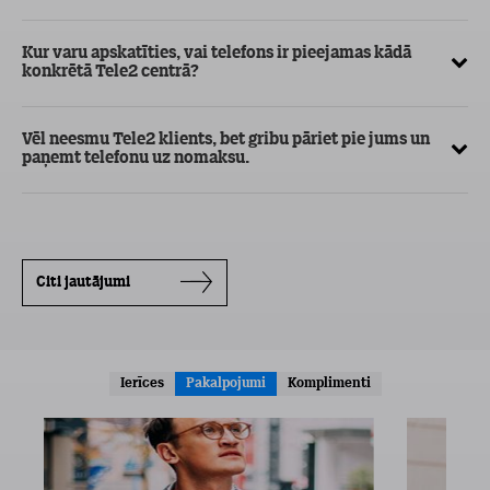
Kur varu apskatīties, vai telefons ir pieejamas kādā
konkrētā Tele2 centrā?
Vēl neesmu Tele2 klients, bet gribu pāriet pie jums un
paņemt telefonu uz nomaksu.
Citi jautājumi
Ierīces
Pakalpojumi
Komplimenti