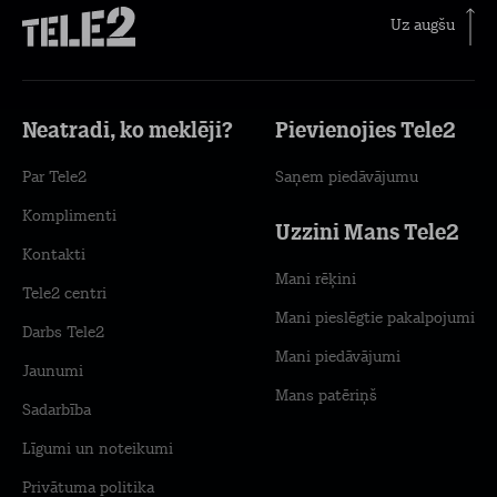
Uz augšu
Neatradi, ko meklēji?
Pievienojies Tele2
Par Tele2
Saņem piedāvājumu
Komplimenti
Uzzini Mans Tele2
Kontakti
Mani rēķini
Tele2 centri
Mani pieslēgtie pakalpojumi
Darbs Tele2
Mani piedāvājumi
Jaunumi
Mans patēriņš
Sadarbība
Līgumi un noteikumi
Privātuma politika