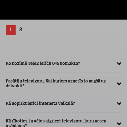
1
2
Ko nozīmē Tele2 ierīču 0% nomaksa?
Vē
pa
Pasūtīju televizoru. Vai kurjers uznesīs to augšā uz
dzīvokli?
Kā
ma
Kā nopirkt ierīci interneta veikalā?
Vē
ka
Kā rīkoties, ja vēlos atgriezt televizoru, kuru nesen
iegādājos?