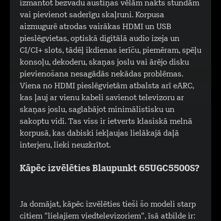
izmantot bezvadu austiņas vēlām nakts stundām
vai pievienot saderīgu skaļruni. Korpusa
aizmugurē atrodas vairākas HDMI un USB
pieslēgvietas, optiskā digitālā audio izeja un
CI/CI+ slots, tādēļ ikdienas ierīču, piemēram, spēļu
konsoļu, dekoderu, skaņas joslu vai ārējo disku
pievienošana nesagādās nekādas problēmas.
Viena no HDMI pieslēgvietām atbalsta arī eARC,
kas ļauj ar vienu kabeli savienot televizoru ar
skaņas joslu, saglabājot minimālistisku un
sakoptu vidi. Tas viss ir ietverts klasiskā melnā
korpusā, kas dabiski iekļaujas lielākajā daļā
interjeru, lieki neuzkrītot.
Kāpēc izvēlēties Blaupunkt 65UGC5500S?
Ja domājat, kāpēc izvēlēties tieši šo modeli starp
citiem "lielajiem viedtelevizoriem", īsā atbilde ir: