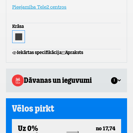
Pieejamība Tele2 centros
Krāsa
Iekārtas specifikācija
Apraksts
Dāvanas un ieguvumi
1
Vēlos pirkt
Uz 0%
no 17,74