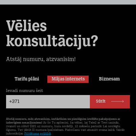
Vēlies
konsultāciju?
Atstāj numuru, atzvanīsim!
Tarifu plāni
Mājas internets
Biznesam
Ievadi numuru šeit
+371
Sūtīt
Atstāj numuru, mēs atzvanīsim, izstāstīsim un pieslēgsim izvēlēto pakalpojumu ar
izdevīgiem nosacījumiem!
Ar šo Tu apliecini, ka vēlies, lai Tele2 ar Tevi sazinās,
zvanot un sūtot SMS uz numuru, kuru norādīji, 12 mēnešu periodā. Lai noslēgtu
līgumu, Tev jābūt šī numura īpašniekam. Piekrišanu vari atsaukt zvana laikā. Vairāk
informācijas
Privātuma politikā
.