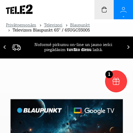
Privātpersonām
Televizori
Blaupunkt
Televizors Blaupunkt 65" / 65UGC5500S
Noformē pirkumu on-line un jauno ierīci
piegādāsim
tuvāko dienu
laikā.
1