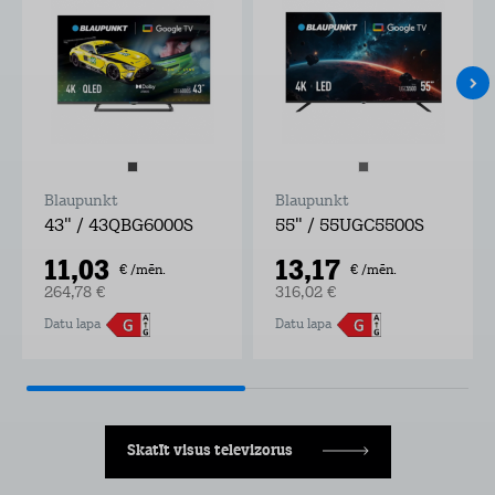
Blaupunkt
Blaupunkt
43" / 43QBG6000S
55" / 55UGC5500S
11,03
13,17
€ /mēn.
€ /mēn.
264,78 €
316,02 €
Datu lapa
Datu lapa
Skatīt visus televizorus