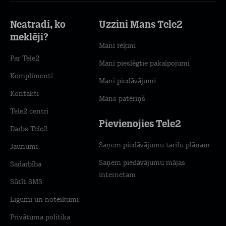
Neatradi, ko
Uzzini Mans Tele2
meklēji?
Mani rēķini
Par Tele2
Mani pieslēgtie pakalpojumi
Komplimenti
Mani piedāvājumi
Kontakti
Mans patēriņš
Tele2 centri
Pievienojies Tele2
Darbs Tele2
Saņem piedāvājumu tarifu plānam
Jaunumi
Saņem piedāvājumu mājas
Sadarbība
internetam
Sūtīt SMS
Līgumi un noteikumi
Privātuma politika