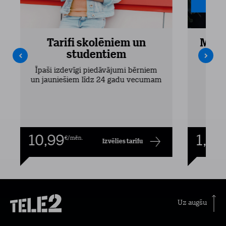
Tarifi skolēniem un
Mobi
studentiem
Pieejam
Īpaši izdevīgi piedāvājumi bērniem
un jauniešiem līdz 24 gadu vecumam
10,99
1,00
€/mēn.
Izvēlies tarifu
Uz augšu