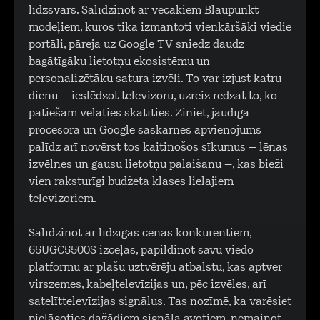
līdzsvars. Salīdzinot ar vecākiem Blaupunkt
modeļiem, kuros tika izmantoti vienkāršāki viedie
portāli, pāreja uz Google TV sniedz daudz
bagātīgāku lietotņu ekosistēmu un
personalizētāku satura izvēli. To var izjust katru
dienu – ieslēdzot televizoru, uzreiz redzat to, ko
patiešām vēlaties skatīties. Ziniet, jaudīga
procesora un Google saskarnes apvienojums
palīdz arī novērst tos kaitinošos sīkumus – lēnas
izvēlnes un gausu lietotņu palaišanu –, kas bieži
vien raksturīgi budžeta klases lielajiem
televizoriem.
Salīdzinot ar līdzīgas cenas konkurentiem,
65UGC5500S izceļas, papildinot savu viedo
platformu ar plašu uztvērēju atbalstu, kas aptver
virszemes, kabeļtelevīzijas un, pēc izvēles, arī
satelīttelevīzijas signālus. Tas nozīmē, ka varēsiet
pielāgoties dažādiem signāla avotiem, nemainot