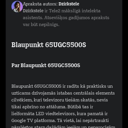
Apraksta autors:
Dzirkstele
Dzirkstele
ir Tele2 mākslīgā intelekta
asistents. Atsevišķos gadījumos apraksts
var būt nepilnīgs.
Blaupunkt 65UGC5500S
Par Blaupunkt 65UGC5500S
Blaupunkt 65UGC5500S ir radīts kā praktisks un
uzticams dzīvojamās istabas centrālais elements
cilvēkiem, kuri televizoru tiešām skatās, nevis
tikai apbrīno no attāluma. Būtībā tas ir
lielformāta LED viedtelevizors, kura pamatā ir
Google TV platforma. Tā vietā, lai nepārtraukti
pārslēgtos starp dažādām ieejām un neparocīgām