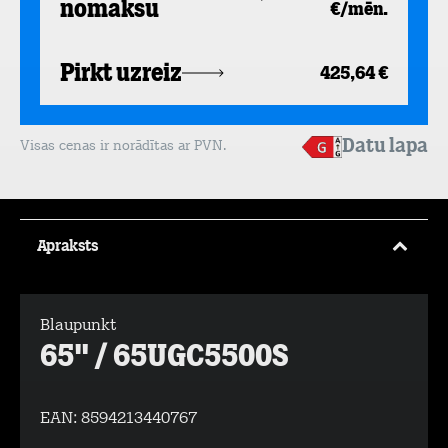
nomaksu
€/mēn.
Pirkt uzreiz
425,64 €
Datu lapa
Visas cenas ir norādītas ar PVN.
Apraksts
Blaupunkt
65" / 65UGC5500S
EAN:
8594213440767