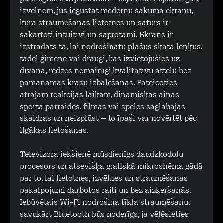
izvēlnēm, jūs iegūstat modernu sākuma ekrānu,
kurā straumēšanas lietotnes un saturs ir
sakārtoti intuitīvi un saprotami. Ekrāns ir
izstrādāts tā, lai nodrošinātu plašus skata leņķus,
tādēļ ģimene vai draugi, kas izvietojušies uz
dīvāna, redzēs nemainīgi kvalitatīvu attēlu bez
pamanāmas krāsu izbalēšanas. Pateicoties
ātrajam reakcijas laikam, dinamiskas ainas
sporta pārraidēs, filmās vai spēlēs saglabājas
skaidras un neizplūst – to īpaši var novērtēt pēc
ilgākas lietošanas.
Televizora iekšienē mūsdienīgs daudzkodolu
procesors un atsevišķa grafiskā mikroshēma gādā
par to, lai lietotnes, izvēlnes un straumēšanas
pakalpojumi darbotos raiti un bez aizķeršanās.
Iebūvētais Wi-Fi nodrošina tīkla straumēšanu,
savukārt Bluetooth būs noderīgs, ja vēlēsieties