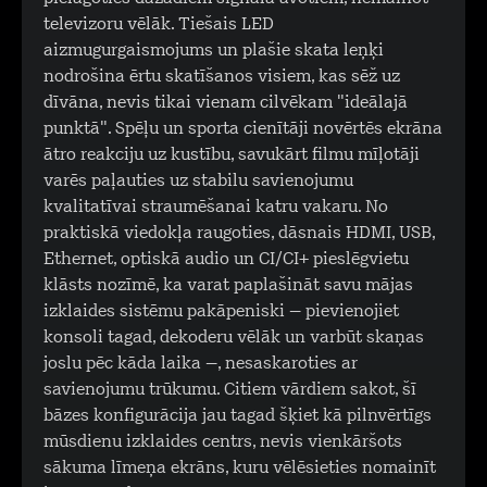
televizoru vēlāk. Tiešais LED
aizmugurgaismojums un plašie skata leņķi
nodrošina ērtu skatīšanos visiem, kas sēž uz
dīvāna, nevis tikai vienam cilvēkam "ideālajā
punktā". Spēļu un sporta cienītāji novērtēs ekrāna
ātro reakciju uz kustību, savukārt filmu mīļotāji
varēs paļauties uz stabilu savienojumu
kvalitatīvai straumēšanai katru vakaru. No
praktiskā viedokļa raugoties, dāsnais HDMI, USB,
Ethernet, optiskā audio un CI/CI+ pieslēgvietu
klāsts nozīmē, ka varat paplašināt savu mājas
izklaides sistēmu pakāpeniski – pievienojiet
konsoli tagad, dekoderu vēlāk un varbūt skaņas
joslu pēc kāda laika –, nesaskaroties ar
savienojumu trūkumu. Citiem vārdiem sakot, šī
bāzes konfigurācija jau tagad šķiet kā pilnvērtīgs
mūsdienu izklaides centrs, nevis vienkāršots
sākuma līmeņa ekrāns, kuru vēlēsieties nomainīt