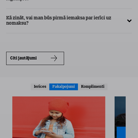
Kā
Kā zināt, vai man būs pirmā iemaksa par ierīci uz
nomaksu?
Citi jautājumi
Ierīces
Pakalpojumi
Komplimenti