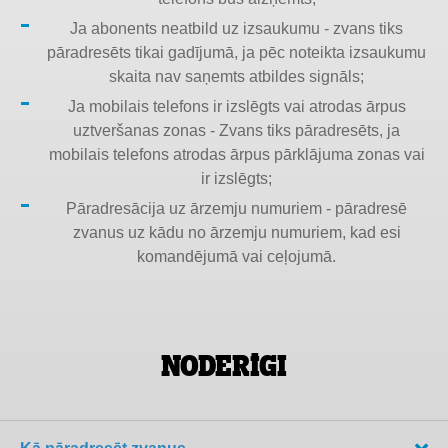
Ja abonents neatbild uz izsaukumu - zvans tiks
pāradresēts tikai gadījumā, ja pēc noteikta izsaukumu
skaita nav saņemts atbildes signāls;
Ja mobilais telefons ir izslēgts vai atrodas ārpus
uztveršanas zonas - Zvans tiks pāradresēts, ja
mobilais telefons atrodas ārpus pārklājuma zonas vai
ir izslēgts;
Pāradresācija uz ārzemju numuriem - pāradresē
zvanus uz kādu no ārzemju numuriem, kad esi
komandējumā vai ceļojumā.
Noderīgi